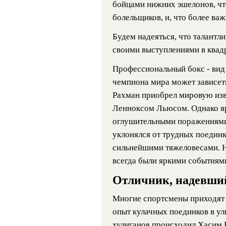
бойцами нижних эшелонов, чт
болельщиков, и, что более важ
Будем надеяться, что талантл
своими выступлениями в квадр
Профессиональный бокс - вид с
чемпиона мира может зависет
Рахман приобрел мировую изв
Ленноксом Льюсом. Однако яр
оглушительными поражениями.
уклонялся от трудных поединко
сильнейшими тяжеловесами. Н
всегда были яркими событиям
Отличник, надевши
Многие спортсмены приходят в
опыт кулачных поединков в ул
хулиганов происходил Хасим 