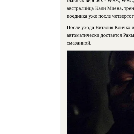
главных версиях - WBA, WBC,
австралийца Кали Миена, тре
поединка уже после четвертог
После ухода Виталия Кличко и
автоматически достается Рахм
смазанной.