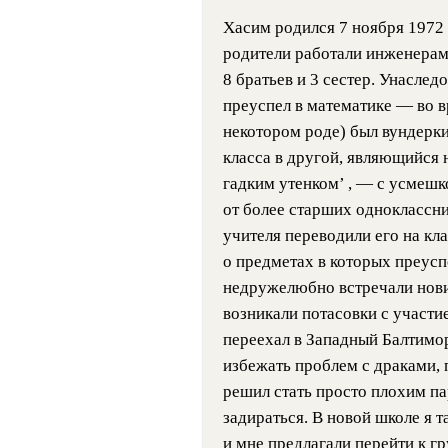
Хасим родился 7 ноября 1972 
родители работали инженерам
8 братьев и 3 сестер. Унаслед
преуспел в математике — во вр
некотором роде) был вундерки
класса в другой, являющийся 
гадким утенком’ , — с усмешк
от более старших одноклассник
учителя переводили его на кл
о предметах в которых преусп
недружелюбно встречали нови
возникали потасовки с участи
переехал в Западный Балтимо
избежать проблем с драками, 
решил стать просто плохим па
задираться. В новой школе я 
и мне предлагали перейти к 