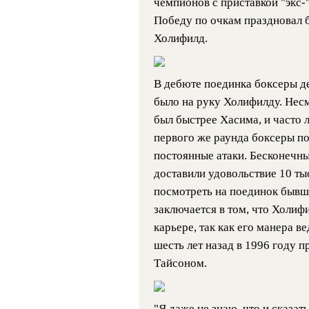
чемпионов с приставкой "экс-
Победу по очкам праздновал б
Холифилд.
В дебюте поединка боксеры де
было на руку Холифилду. Несм
был быстрее Хасима, и часто 
первого же раунда боксеры по
постоянные атаки. Бесконечны
доставили удовольствие 10 т
посмотреть на поединок бывш
заключается в том, что Холифи
карьере, так как его манера в
шесть лет назад в 1996 году 
Тайсоном.
"Я даже не знаю, что и сказат