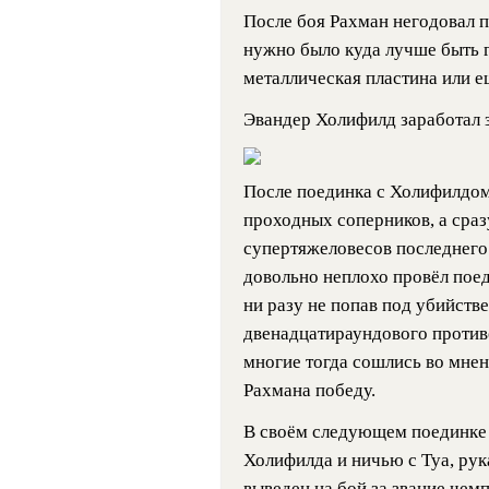
После боя Рахман негодовал 
нужно было куда лучше быть г
металлическая пластина или ещ
Эвандер Холифилд заработал з
После поединка с Холифилдом
проходных соперников, а сраз
супертяжеловесов последнего 
довольно неплохо провёл пое
ни разу не попав под убийств
двенадцатираундового против
многие тогда сошлись во мнен
Рахмана победу.
В своём следующем поединке 
Холифилда и ничью с Туа, ру
выведен на бой за звание чем