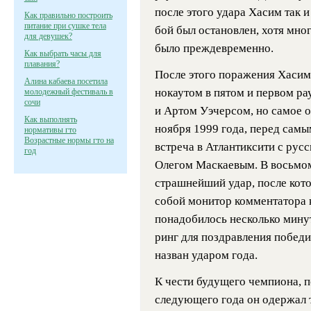
после этого удара Хасим так и
Как правильно построить
питание при сушке тела
бой был остановлен, хотя мног
для девушек?
было преждевременно.
Как выбрать часы для
плавания?
После этого поражения Хасим
Алина кабаева посетила
нокаутом в пятом и первом р
молодежный фестиваль в
сочи
и Артом Уэчерсом, но самое 
Как выполнять
ноября 1999 года, перед сам
нормативы гто
Возрастные нормы гто на
встреча в Атлантиксити с рус
год
Олегом Маскаевым. В восьмом
страшнейший удар, после котор
собой монитор комментатора
понадобилось несколько минут
ринг для поздравления победи
назван ударом года.
К чести будущего чемпиона, п
следующего года он одержал 