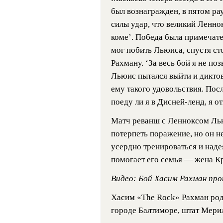
был вознагражден, в пятом ра
силы удар, что великий Ленно
коме’. Победа была примечател
мог побить Льюиса, спустя ст
Рахману. ‘За весь бой я не по
Льюис пытался выйти и диктова
ему такого удовольствия. Пос
поеду ли я в Дисней-ленд, я от
Матч реванш с Ленноксом Ль
потерпеть поражение, но он 
усердно тренироваться и наде
помогает его семья — жена Кр
Видео:
Бой Хасим Рахман про
Хасим «The Rock» Рахман род
городе Балтиморе, штат Мерил