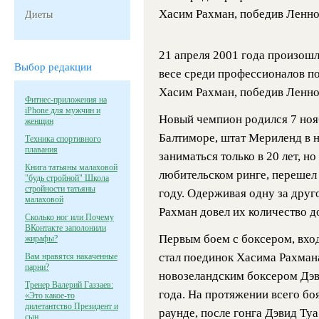
Хасим Рахман, победив Ленн
Диеты
21 апреля 2001 года произош
Выбор редакции
весе среди профессионалов по
Хасим Рахман, победив Ленно
Фитнес-приложения на
iPhone для мужчин и
Новый чемпион родился 7 ноя
женщин
Балтиморе, штат Мериленд в н
Техника спортивного
плавания
заниматься только в 20 лет, н
Книга татьяны малаховой
любительском ринге, перешел
"будь стройной" Школа
стройности татьяны
году. Одерживая одну за дру
малаховой
Рахман довел их количество до
Сколько ног или Почему
ВКонтакте заполонили
Первым боем с боксером, вхо
жирафы?
стал поединок Хасима Рахман
Вам нравятся накаченные
парни?
новозеландским боксером Дэв
Тренер Валерий Газзаев:
года. На протяжении всего бо
«Это какое-то
дилетантство Президент и
раунде, после гонга Дэвид Ту
сын