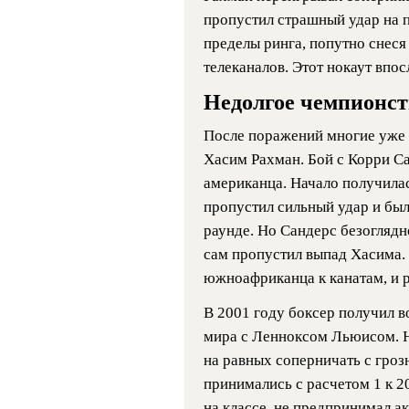
пропустил страшный удар на п
пределы ринга, попутно снеся
телеканалов. Этот нокаут впо
Недолгое чемпионст
После поражений многие уже с
Хасим Рахман. Бой с Корри С
американца. Начало получила
пропустил сильный удар и был
раунде. Но Сандерс безоглядн
сам пропустил выпад Хасима.
южноафриканца к канатам, и 
В 2001 году боксер получил в
мира с Ленноксом Льюисом. Ни
на равных соперничать с гроз
принимались с расчетом 1 к 
на классе, не предпринимал а