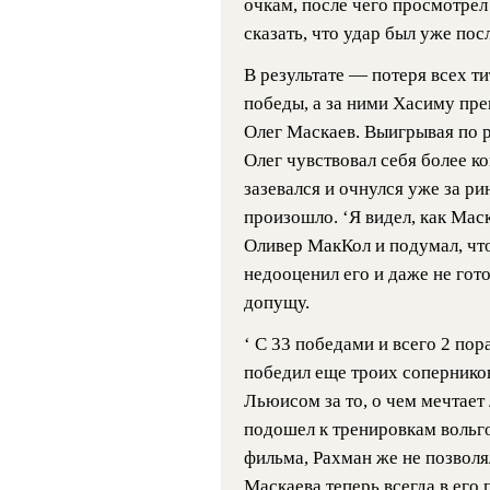
очкам, после чего просмотрел
сказать, что удар был уже посл
В результате — потеря всех ти
победы, а за ними Хасиму пре
Олег Маскаев. Выигрывая по р
Олег чувствовал себя более к
зазевался и очнулся уже за р
произошло. ‘Я видел, как Мас
Оливер МакКол и подумал, что
недооценил его и даже не гото
допущу.
‘ С 33 победами и всего 2 по
победил еще троих сопернико
Льюисом за то, о чем мечтае
подошел к тренировкам вольго
фильма, Рахман же не позволя
Маскаева теперь всегда в его 