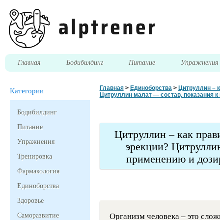
Главная
Бодибилдинг
Питание
Упражнени
Главная
>
Единоборства
>
Цитруллин – 
Категории
Цитруллин малат — состав, показания к
Бодибилдинг
Питание
Цитруллин – как прав
Упражнения
эрекции? Цитруллин
Тренировка
применению и дози
Фармакология
Единоборства
Здоровье
Саморазвитие
Организм человека – это слож