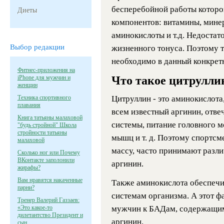
бесперебойной работы котор
Диеты
компонентов: витамины, минер
аминокислоты и т.д. Недостат
Выбор редакции
жизненного тонуса. Поэтому т
необходимо в данный конкрет
Фитнес-приложения на
iPhone для мужчин и
Что такое цитрулли
женщин
Техника спортивного
Цитруллин - это аминокислота
плавания
всем известный аргинин, отв
Книга татьяны малаховой
системы, питание головного м
"будь стройной" Школа
стройности татьяны
мышц и т. д. Поэтому спортс
малаховой
массу, часто принимают разли
Сколько ног или Почему
ВКонтакте заполонили
аргинин.
жирафы?
Вам нравятся накаченные
Также аминокислота обеспечив
парни?
системам организма. А этот ф
Тренер Валерий Газзаев:
«Это какое-то
мужчин к БАДам, содержащим
дилетантство Президент и
аргинин.
сын