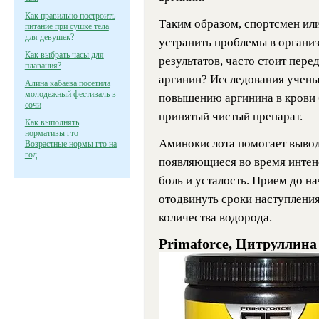
Как правильно построить
Таким образом, спортсмен ил
питание при сушке тела
для девушек?
устранить проблемы в органи
Как выбрать часы для
результатов, часто стоит пере
плавания?
аргинин? Исследования ученых
Алина кабаева посетила
молодежный фестиваль в
повышению аргинина в крови 
сочи
принятый чистый препарат.
Как выполнять
нормативы гто
Аминокислота помогает вывод
Возрастные нормы гто на
год
появляющиеся во время интен
боль и усталость. Прием до н
отодвинуть сроки наступления
количества водорода.
Primaforce, Цитруллина 