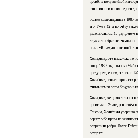
провёл в полутяжёлой категор
взвешивании наших героев дост
Только сумасшедший в 1985 год
его. Уже в 12-м по счёту выхо
увлекательном 15-раундовом п
двух лет собрав все чемпионск
пожалуй, самую сногсшибатель
Холифилда это нисколько не ис
конце 1989 года, однако Майк 
предупреждением, что если Тай
Холифилд решили провести раз
считавшемся тогда безударным
Холифилд же принял вызов неби
проиграл, а Эвандер в своём 
Тайсона, Холифилд уверенно по
вернёт себе право на чемпионск
повредили ребро. Далее Тайсон
потерять.