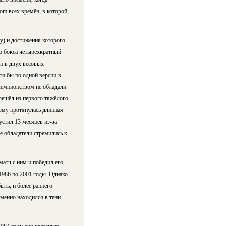
om всех времён, в которой,
у) и достижения которого
о бокса четырёхкратный
н в двух весовых
тя бы по одной версии в
 чемпионством не обладали
ерешёл из первого тяжёлого
рому протянулась длинная
стил 13 месяцев из-за
е обладатели стремились к
атч с ним и победил его.
1986 по 2001 годы. Однако
ть, и более раннего
зменно находился в тени