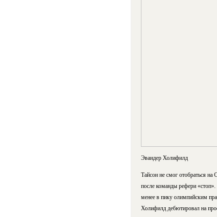
Эвандер Холифилд
Тайсон не смог отобраться на
после команды рефери «стоп». 
менее в пику олимпийским пра
Холифилд дебютировал на проф