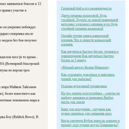
ачал заниматься боксом в 12
Гитарный бой и его разновидности
 принял участие в
Диета татьяны малаховой. Будь
стройной. Худеем по новой правильной
методике здорового питания курс будь
ю он уверенно побеждал
стройной татьяны малаховой
дарил соперника после
Онлайн чтение книги кавказский
пленник Что в повести кавказский
ю медаль без боя получил
пленник
Как научиться быстро бегать: техники и
рекомендации Как научиться быстро
желом весе (в то время -
бегать за 5 минут
 WBA (Всемирной боксерской
«Милый ангел» Колин Маккалоу
тулы по версии трех
Как сохранить дождевых и навозных
червей для рыбалки?
Основы аутогенной тренировки
ом мира Майком Тайсоном
На что ловить толстолобика – советы по
), более известного как
выбору наживки и приманки Выбор
бсолютным чемпионом мира в
места для ловли
Баня для похудения – изучаем как
нужно париться для снижения веса
ика Боу (Riddick Bowe). В
Когда смотреть Кубок мира по хоккею и
почему этот турнир круче Олимпиады?