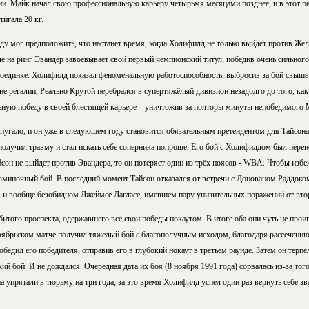
ии. Майк начал свою профессиональную карьеру четырьмя месяцами позднее, и в этот пе
игала 20 кг.
у мог предположить, что настанет время, когда Холифилд не только выйдет против Жел
де на ринг Эвандер завоёвывает свой первый чемпионский титул, победив очень сильного
оединке. Холифилд показал феноменальную работоспособность, выбросив за бой свыше 
ие регалии, Реально Крутой перебрался в супертяжёлый дивизион незадолго до того, к
ную победу в своей блестящей карьере – уничтожив за полторы минуты непобедимого 
пугало, и он уже в следующем году становится обязательным претендентом для Тайсона
получил травму и стал искать себе соперника попроще. Его бой с Холифилдом был перене
сон не выйдет против Эвандера, то он потеряет один из трёх поясов - WBA. Чтобы избеж
миночный бой. В последний момент Тайсон отказался от встречи с Донованом Раддоком
 и вообще безобидном Джеймсе Дагласе, имевшем пару унизительных поражений от вто
того проспекта, одержавшего все свои победы нокаутом. В итоге оба они чуть не проиг
ноябрьском матче получил тяжёлый бой с благополучным исходом, благодаря рассечению
бедил его победителя, отправив его в глубокий нокаут в третьем раунде. Затем он терпе
ий бой. И не дождался. Очередная дата их боя (8 ноября 1991 года) сорвалась из-за тог
а упрятали в тюрьму на три года, за это время Холифилд успел один раз вернуть себе з