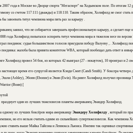
я 2007 года в Москве во Дворце спорта "Мегаспорт" на Ходынском поле. По итогам 12 
имову со счетом 117:111 (дважды) и 118:110. Таким образом, Холифилд не смог стать 
 бы завоевать титул чемпиона мира пять раз за карьеру .
канец заявил, что не собирается завершать профессиональную карьеру, а сделает еще о
2008 года Холифилд попытался оспорить титул чемпиона мира в тяжелом весе по версии
грал поединок: судьи большинством голосов присудили победу Валуеву , . Холифилд по
 поединка: жалоба была принята комитетом WBA, который пообещал дать ответ в январе 
е Холифилд провел 54 боя, из которых 42 выиграл (27 - нокаутом), 10 проиграл и 2 свел
настоящее время его супругой является Кэнди Смит (Candi Smith). У боксера четверо де
, Эшли (Ashley), Эбонн (Ebonne) и Эвин (Ewin). На ринге Холифилд получил прозвища 
 Warrior (Воин) [
рутой
я празднует один из лучших тяжеловесов планеты американец Эвандер Холифилд.
да одному из лучших боксёров мира американцу
Эвандеру Холифилду
, который по пра
емпион, но его нельзя считать одним из сильнейших супертяжеловесов. Как чемпиона Х
нужно ставить выше Майка Тайсона и Леннокса Льюиса. Именно так оценивал спортивн
m в ту пору, когда Эвандер временно считался завершившим карьеру боксёром. До недавн