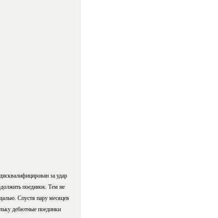
дисквалифицирован за удар
одолжить поединок. Тем не
далью. Спустя пару месяцев
ольку дебютные поединки