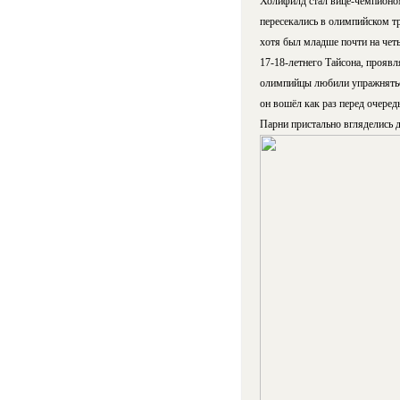
Холифилд стал вице-чемпионом 
пересекались в олимпийском т
хотя был младше почти на чет
17-18-летнего Тайсона, проявл
олимпийцы любили упражняться 
он вошёл как раз перед очеред
Парни пристально вгляделись д