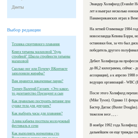
Эвандер Холифилд (Evander Hol
Диеты
лет и выиграл несколько юнош
Панамериканских играх в Венес
На летней Олимпиаде 1984 год
Выбор редакции
новозеландца Кевина Бэрри, н
остановки боя, за что был дис
Техника спортивного плавания
победитель другого полуфинал
Книга татьяны малаховой "будь
стройной" Школа стройности татьяны
малаховой
Дебют Холифилда на профессио
до 86,2 килограмма, сейчас - 
Сколько ног или Почему ВКонтакте
заполонили жирафы?
ассоциации), а к апрелю 1988 
Вам нравятся накаченные парни?
ведущих организаций - WBC (Вс
Тренер Валерий Газзаев: «Это какое-
После этого Холифилд перешел
то дилетантство Президент и сын
(Mike Tyson). Однако 11 февра
Как правильно построить питание при
сушке тела для девушек?
Бастер Даглас (Buster Douglas
Как выбрать часы для плавания?
тяжелом весе , , , .
Алина кабаева посетила молодежный
В ноябре 1992 года Холифилд п
фестиваль в сочи
дальнейшем он еще трижды стан
Как выполнять нормативы гто