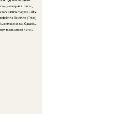
984 году они частенько
лой категории, а Тайсон,
из всех членов сборной США
ой базе в Гонсалесе (Техас)
олько входил в зал. Однажды
ерх и направился к столу.