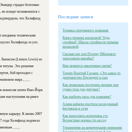
 Эвандер страдал болезнью
, но вскоре познакомился с
Последние записи
подтвердили, что Холифилд
Техника спортивного плавания
л поединок техническим
Книга татьяны малаховой "будь
 укусил Холифилда за ухо.
стройной" Школа стройности татьяны
малаховой
Сколько ног или Почему ВКонтакте
заполонили жирафы?
 Льюисом (Lennox Lewis) из
Вам нравятся накаченные парни?
и титулы. Это решение
ертов, бой проходил с
Тренер Валерий Газзаев: «Это какое-то
дилетантство Президент и сын
ионом мира , , , , .
Как правильно построить питание при
сушке тела для девушек?
кая комиссия штата Нью-Йорк
йшие выступления на ринге
Как выбрать часы для плавания?
Алина кабаева посетила молодежный
фестиваль в сочи
ивную карьеру. К июню 2007
Как выполнять нормативы гто
Возрастные нормы гто на год
07 года Холифилд подписал
вым , , , , .
Упражнения на концентрацию внимания