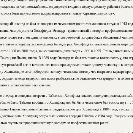
тендовать на чемпионский пояс, он уверенно входил в первую десятку рейтинга boxrec.c
а списка была искусственно подредактирована в пользу «древних мамонтов».
 который никогда не был полноценным чемпионом (не считая липового титула в 1913 год
 выше, чем результаты Холифилда, Эвандер - единственный в истории профессиональног
весе. Более того, он один из немногих в современной истории бокса абсолютный чемпио
овательно по одному все пояса хотя бы один раз. Холифилд являлся чемпионом мира хо
лет с 1986 по 2001 годы, за исключением двух годов - 1989 и 1995. Столь длительным
 Тайсон, ни Льюис, никто. В 1989 году Эвандер не был чемпионом только потому, что п
, в супертяжёлый вес, в котором все пояса принадлежали также одному человеку и к кото
му Холифилд не смог побороться за титул чемпиона, потому что впервые в карьере пропу
 сердца», а когда вернулся, все пояса разбежались по отдельным «квартирам», и их новы
вшимся из тюремного заключения.
ю очередь в ожидании встречи с Тайсоном, Холифилд наконец заполучил долгожданный м
 бы не было Тайсона вообще, то Холифилд мог бы быть чемпионом без всяких пауз – с 
именно Тайсон был самым сильным раздражителем для Холифилда с 1984 года, а может бы
о достижениям Холифилд всегда был немного впереди Тайсона, с 1984 года Эвандер неи
лько глупцы не пророчили великую карьеру на профессиональном ринге.