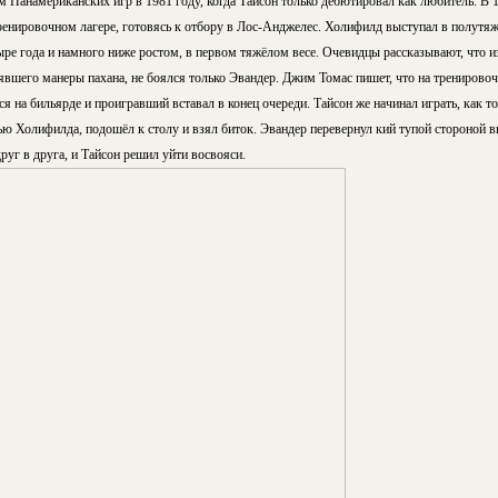
Панамериканских игр в 1981 году, когда Тайсон только дебютировал как любитель. В 1
ренировочном лагере, готовясь к отбору в Лос-Анджелес. Холифилд выступал в полутяжё
ыре года и намного ниже ростом, в первом тяжёлом весе. Очевидцы рассказывают, что 
явшего манеры пахана, не боялся только Эвандер. Джим Томас пишет, что на тренировочн
на бильярде и проигравший вставал в конец очереди. Тайсон же начинал играть, как т
ью Холифилда, подошёл к столу и взял биток. Эвандер перевернул кий тупой стороной вв
руг в друга, и Тайсон решил уйти восвояси.