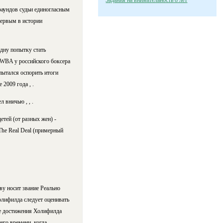
Задания на внимательность 8 лет
раундов судьи единогласным
первым в истории
дну попытку стать
 WBA у российского боксера
пытался оспорить итоги
2009 года , .
 вничью , , .
тей (от разных жен) -
The Real Deal (примерный
ву носит звание Реально
олифилда следует оценивать
ые достижения Холифилда
его времени, когда