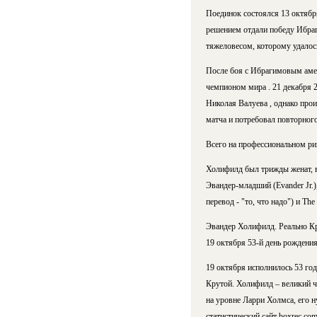
Поединок состоялся 13 октябр
решением отдали победу Ибраг
тяжеловесом, которому удалось
После боя с Ибрагимовым амери
чемпионом мира . 21 декабря 
Николая Валуева , однако прои
матча и потребовал повторного
Всего на профессиональном ринг
Холифилд был трижды женат, в 
Эвандер-младший (Evander Jr.)
перевод - "то, что надо") и The
Эвандер Холифилд. Реально К
19 октября 53-й день рождени
19 октября исполнилось 53 го
Крутой. Холифилд – великий ч
на уровне Ларри Холмса, его 
статистический сайт boxrec.co