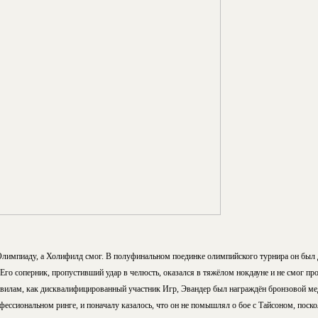
 Олимпиаду, а Холифилд смог. В полуфинальном поединке олимпийского турнира он был 
Его соперник, пропустивший удар в челюсть, оказался в тяжёлом нокдауне и не смог пр
вилам, как дисквалифицированный участник Игр, Эвандер был награждён бронзовой ме
ессиональном ринге, и поначалу казалось, что он не помышлял о бое с Тайсоном, поск