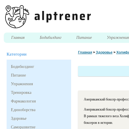
Главная
Бодибилдинг
Питание
Упражнени
Главная
>
Здоровье
>
Холифи
Категории
Бодибилдинг
Питание
Упражнения
Тренировка
Американский боксер-професс
Фармакология
Американский боксер-професси
Единоборства
В рамках тяжелого веса Холиф
Здоровье
боксеров в истории.
Саморазвитие