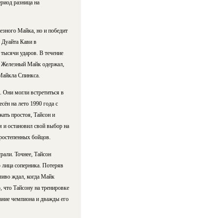
риод разница на
езного Майка, но и победит
 Дуайта Кави в
тысячи ударов. В течение
ак Железный Майк одержал,
Майкла Спинкса.
. Они могли встретиться в
сён на лето 1990 года с
ать простоя, Тайсон и
 и остановил свой выбор на
ростепенных бойцов.
рали. Точнее, Тайсон
 лица соперника. Потеряв
ливо ждал, когда Майк
о, что Тайсону на тренировке
вание чемпиона и дважды его