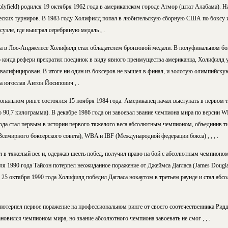
yfield) родился 19 октября 1962 года в американском городе Атмор (штат Алабама). Н
еских турниров. В 1983 году Холифилд попал в любительскую сборную США по боксу и
уэле, где выиграл серебряную медаль , .
а в Лос-Анджелесе Холифилд стал обладателем бронзовой медали. В полуфинальном бо
о когда рефери прекратил поединок в виду явного преимущества американца, Холифилд у
квалифицирован. В итоге ни один из боксеров не вышел в финал, и золотую олимпийску
а югослав Антон Йосипович , .
нальном ринге состоялся 15 ноября 1984 года. Американец начал выступать в первом тя
до 90,7 килограмма). В декабре 1986 года он завоевал звание чемпиона мира по версии
года стал первым в истории первого тяжелого веса абсолютным чемпионом, объединив ти
емирного боксерского совета), WBA и IBF (Международной федерации бокса) , , , .
 в тяжелый вес и, одержав шесть побед, получил право на бой с абсолютным чемпион
ля 1990 года Тайсон потерпел неожиданное поражение от Джеймса Дагласа (James Douglas
). 25 октября 1990 года Холифилд победил Дагласа нокаутом в третьем раунде и стал а
отерпел первое поражение на профессиональном ринге от своего соотечественника Ридд
овился чемпионом мира, но звание абсолютного чемпиона завоевать не смог , , .