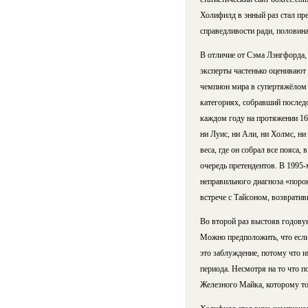
Холифилд в энный раз стал пре
справедливости ради, половин
В отличие от Сэма Лэнгфорда,
эксперты частенько оценивают
чемпион мира в супертяжёлом 
категориях, собравший послед
каждом году на протяжении 16 
ни Луис, ни Али, ни Холмс, ни
веса, где он собрал все пояса
очередь претендентов. В 1995-
неправильного диагноза «порок
встрече с Тайсоном, возврати
Во второй раз выстояв годову
Можно предположить, что если
это заблуждение, потому что 
периода. Несмотря на то что п
Железного Майка, которому то