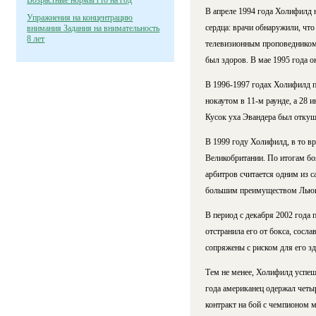
Возрастные нормы гто на год
В апреле 1994 года Холифилд 
Упражнения на концентрацию
сердца: врачи обнаружили, что
внимания Задания на внимательность
8 лет
телевизионным проповедником 
был здоров. В мае 1995 года он 
В 1996-1997 годах Холифилд п
нокаутом в 11-м раунде, а 28 
Кусок уха Эвандера был откушен
В 1999 году Холифилд, в то 
Великобритании. По итогам боя
арбитров считается одним из с
большим преимуществом Льюиса
В период с декабря 2002 года
отстранила его от бокса, сосл
сопряжены с риском для его здо
Тем не менее, Холифилд успеш
года американец одержал четы
контракт на бой с чемпионом 