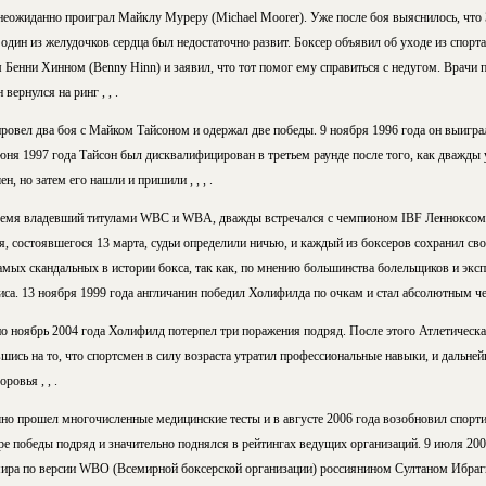
неожиданно проиграл Майклу Муреру (Michael Moorer). Уже после боя выяснилось, что
 один из желудочков сердца был недостаточно развит. Боксер объявил об уходе из спорта
Бенни Хинном (Benny Hinn) и заявил, что тот помог ему справиться с недугом. Врачи 
вернулся на ринг , , .
ровел два боя с Майком Тайсоном и одержал две победы. 9 ноября 1996 года он выигра
июня 1997 года Тайсон был дисквалифицирован в третьем раунде после того, как дважды
, но затем его нашли и пришили , , , .
время владевший титулами WBC и WBA, дважды встречался с чемпионом IBF Ленноксом
, состоявшегося 13 марта, судьи определили ничью, и каждый из боксеров сохранил сво
амых скандальных в истории бокса, так как, по мнению большинства болельщиков и эксп
. 13 ноября 1999 года англичанин победил Холифилда по очкам и стал абсолютным чемп
 по ноябрь 2004 года Холифилд потерпел три поражения подряд. После этого Атлетичес
авшись на то, что спортсмен в силу возраста утратил профессиональные навыки, и дальне
ровья , , .
но прошел многочисленные медицинские тесты и в августе 2006 года возобновил спорт
ре победы подряд и значительно поднялся в рейтингах ведущих организаций. 9 июля 20
мира по версии WBO (Всемирной боксерской организации) россиянином Султаном Ибрагимо