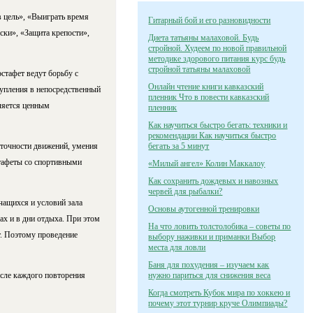
 цель», «Выиграть время
Гитарный бой и его разновидности
ки», «Защи­та крепости»,
Диета татьяны малаховой. Будь
стройной. Худеем по новой правильной
методике здорового питания курс будь
стройной татьяны малаховой
стафет ведут борь­бу с
Онлайн чтение книги кавказский
упления в непо­средственный
пленник Что в повести кавказский
вляется ценным
пленник
Как научиться быстро бегать: техники и
рекомендации Как научиться быстро
и точности движений, умения
бегать за 5 минут
тафеты со спор­тивными
«Милый ангел» Колин Маккалоу
Как сохранить дождевых и навозных
червей для рыбалки?
чащихся и условий зала
Основы аутогенной тренировки
ах и в дни отдыха. При этом
На что ловить толстолобика – советы по
т. Поэтому проведение
выбору наживки и приманки Выбор
места для ловли
Баня для похудения – изучаем как
осле каждого повторения
нужно париться для снижения веса
Когда смотреть Кубок мира по хоккею и
почему этот турнир круче Олимпиады?