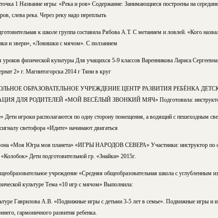
очка 1 Название игры: «Река и ров» Содержание: Занимающиеся построены на середине
ров, слева река. Через реку надо переплыть
товительная к школе группа составила Рябова А.Т. С метанием и ловлей. «Кого назвал
ки и звери», «Ловишки с мячом». С ползанием
уроков физической культуры Для учащихся 5-9 классов Варенникова Лариса Сергеевна
ат 2» г. Магнитогорска 2014 г Тяни в круг
ЬНОЕ ОБРАЗОВАТЕЛЬНОЕ УЧРЕЖДЕНИЕ ЦЕНТР РАЗВИТИЯ РЕБЁНКА ДЕТСК
ИЯ ДЛЯ РОДИТЕЛЕЙ «МОЙ ВЕСЁЛЫЙ ЗВОНКИЙ МЯЧ» Подготовила: инструктор по
» Дети игроки располагаются по одну сторону помещения, а водящий с пешеходным све
сигналу светофора «Идите» начинают двигаться
афона «Моя Югра моя планета» «ИГРЫ НАРОДОВ СЕВЕРА» Участники: инструктор по ф
 «Колобок» Дети подготовительной гр. «Знайки» 2015г.
щеобразовательное учреждение «Средняя общеобразовательная школа с углубленным и
ической культуре Тема «10 игр с мячом» Выполнила:
ьтуре Гаврилова А.В. «Подвижные игры с детьми 3-5 лет в семье». Подвижные игры и
ннего, гармоничного развития ребенка.