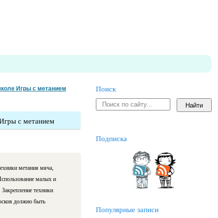
школе Игры с метанием
Поиск
 Игры с метанием
Подписка
техники метания мяча,
 Использование малых и
За­крепление техники
о­сков должно быть
Популярные записи