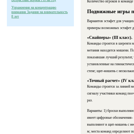
Возрастные нормы гто на год
Количество игроков в команде -
Упражнения на концентрацию
Подвижные игры п
внимания Задания на внимательность
8 лет
Вариантов эстафет для учащихс
примеры возможных эстафет дл
«Снайперы» (III класс).
Команды строятся в шеренги на
метания находятся мишени. По
пока­завшая лучший результат,
установленные на гимнастичес
стене; щит-мишень с нескольки
«Точный расчет» (IV кла
Команды строятся за линией ме
сигналу участники команд пооч
раз.
Варианты: 1) броски выполняют 
имеет цифровые обозначе­ния- 
выполняют в щит-мишень с нес
м; места команд определяют п