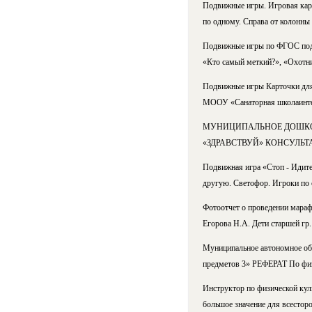
Подвижные игры. Игровая карт
по одному. Справа от колонны 
Подвижные игры по ФГОС подго
«Кто самый меткий?», «Охотни
Подвижные игры Карточки для 
МООУ «Санаторная школаинтерн
МУНИЦИПАЛЬНОЕ ДОШКОЛ
«ЗДРАВСТВУЙ» КОНСУЛЬТАЦ
Подвижная игра «Стоп - Идите
другую. Светофор. Игроки по 
Фотоотчет о проведении мар
Егорова Н.А. Дети старшей гр.
Муниципальное автономное об
предметов 3» РЕФЕРАТ По физ
Инструктор по физической кул
большое значение для всесторо