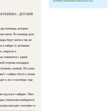
Задания на внимательность 8 лет
 РЕБЁНКА - ДЕТСКИЙ
т две команды, которые
алые мячи. По команде дети
анды берут мячи и так же
и и зайцы» (с метанием
ь, скорость и
ые становятся с одной
жной стороны площадки.
тульями, скамья). На слова
ик!» «зайцы» бегут к своим
дят в лес и «охотник» еще
ько под ноги «зайцам». Мяч
ощью считалочки выбирается
 музыки выходит «охотник» и