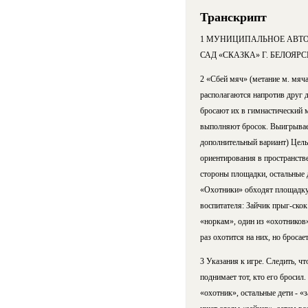
Транскрипт
1 МУНИЦИПАЛЬНОЕ АВТО
САД «СКАЗКА» Г. БЕЛОЯРСКИ
2 «Сбей мяч» (метание м. мяча
располагаются напротив друг д
бросают их в гимнастический м
выполняют бросок. Выигрывает
дополнительный вариант) Цель:
ориентирования в пространстве
стороны площадки, остальные 
«Охотники» обходят площадку и
воспитателя: Зайчик прыг-ско
«норкам», один из «охотников»
раз охотится на них, но броса
3 Указания к игре. Следить, ч
поднимает тот, кто его броси
«охотник», остальные дети - «