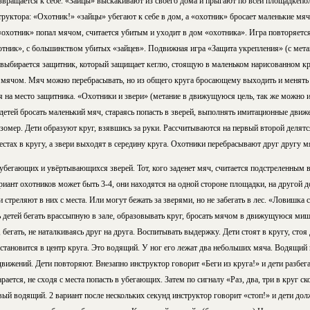
звращается к себе. «Зайцы» выскакивают из своего дома и прыгают по всей площадкепол
руктора: «Охотник!» «зайцы» убегают к себе в дом, а «охотник» бросает маленькие мячи
о «охотник» попал мячом, считается убитым и уходит в дом «охотника». Игра повторяет
тник», с большинством убитых «зайцев». Подвижная игра «Защита укрепления» (с мета
выбирается защитник, который защищает кеглю, стоящую в маленьком нарисованном кр
 мячом. Мяч можно перебрасывать, но из общего круга бросающему выходить и менять м
ся на место защитника. «Охотники и звери» (метание в движущуюся цель, так же можно
детей бросать маленький мяч, стараясь попасть в зверей, выполнять имитационные движ
лазомер. Дети образуют круг, взявшись за руки. Рассчитываются на первый второй делятс
стах в кругу, а звери выходят в середину круга. Охотники перебрасывают друг другу м
 убегающих и увёртывающихся зверей. Тот, кого заденет мяч, считается подстреленным в
иант охотников может быть 3-4, они находятся на одной стороне площадки, на другой д
и стреляют в них с места. Или могут бежать за зверями, но не забегать в лес. «Ловишка 
 детей бегать врассыпную в зале, образовывать круг, бросать мячом в движущуюся мише
 бегать, не наталкиваясь друг на друга. Воспитывать выдержку. Дети стоят в кругу, стоя 
 становится в центр круга. Это водящий. У ног его лежат два небольших мяча. Водящий
движений. Дети повторяют. Внезапно инструктор говорит «Беги из круга!» и дети разбег
ется, не сходя с места попасть в убегающих. Затем по сигналу «Раз, два, три в круг ск
ый водящий. 2 вариант после нескольких секунд инструктор говорит «стоп!» и дети дол