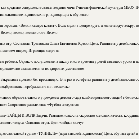
 как средство совершенствования ведения мяча Учитель физической культуры МБОУ 
 использование подвижных игр, подводящих к обучению
героями. «Волк и семеро козлят». Волк сидит в центре круга, а козлята идут вокруг 
Весело, весело, весело стоят. Весело
х игр. Составила: Третьякова Ольга Евгеньевна Краски Цель: Развивать у детей ловкост
движением вперед. Играющие сидят на
ие ребенка. Однако с поступлением в школу много времени у детей занимают уроки и п
рицательно сказывается на их здоровье, умственном
 Закреплять с детьми бег врассыпную. В играх и эстафетах развивать у детей выносливост
 подбрасывать, перебрасывать мяч несколько
ьного образовательного учреждения детского сада комбинированного вида 4 г.белинск
спект Спортивное развлечение «Футбол интересная
ми» ЗАЙЦЫ И ВОЛК Задачи: Развитие ловкости, скоростно-силовых качеств, координа
льного тонуса. Описание игры: Дети «зайцы» скачут
дготовительной группе «ТУННЕЛЬ» (игра высокой подвижности) Цель: обучать детей в