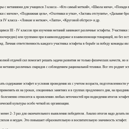
ры с метаниями для учащихся 3 класса - «Кто самый меткий», «Школа мяча», «Попади в
 с мя­чом», «Подвижная цель», «Охотники и утки», «Заставь отступить», «Дальние брос
я IV класса - «Ловкие и меткие», «Лапта», «Кру­говой обстрел» и др.
щимся III - IV классов при изучении метаний занимают раз­личные эстафеты. Участники э
поочередно) или группами при взаимоподдержке и взаимо­помощи товарищей, но без вст
нд. Личная ответственность каждого участника эста­феты в борьбе за победу команды я
олной отдачей сил помогает решать задачи развития не толь­ко физических качеств, но 
 метании различных снарядов с соблюдением рациональ­ной техники. Все это роднит эс
ть содержание эстафет и условия проведения их с учетом возраста, подготовленности у
рименять их на уроках, секционных занятиях и в группах продленного дня, на праздник
ь болез­ненно относятся к проявлению любых неточно­стей при подведении итогов эстафе
иче­ской культуры особо четкой их организации.
 менее 2- 3 раз для окончательного выявления победи­теля. Анализ итогов надо делать п
пехов и неудач. Это повышает образовательную и вос­питательную значимость эстафет.