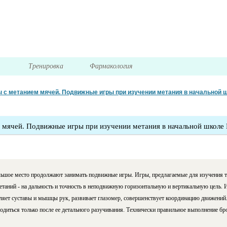
я
Тренировка
Фармакология
 с метанием мячей. Подвижные игры при изучении метания в начальной 
 мячей. Подвижные игры при изучении метания в начальной школе
большое место продолжают занимать подвижные игры. Игры, предлагаемые для изучения 
таний - на дальность и точность в неподвижную гори­зонтальную и вертикальную цель.
ляет суставы и мышцы рук, развивает глазомер, совершенствует координацию движений. 
диться только после ее детального разучи­вания. Технически правильное выполнение бр