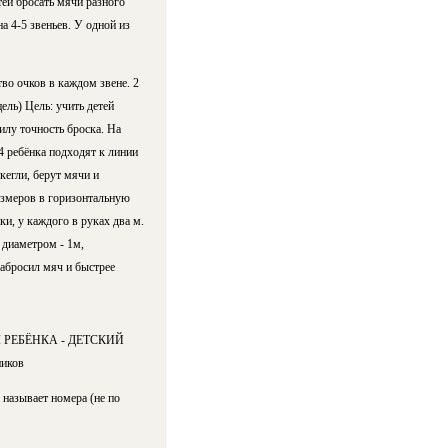
тей бросать мячи разного
на 4-5 звеньев. У одной из
тво очков в каждом звене. 2
ль) Цель: учить детей
силу точность броска. На
-4 ребёнка подходят к линии
 кегли, берут мячи и
азмеров в горизонтальную
ки, у каждого в руках два м.
 диаметром - 1м,
забросил мяч и быстрее
РЕБЁНКА - ДЕТСКИЙ
иков
азывает номера (не по