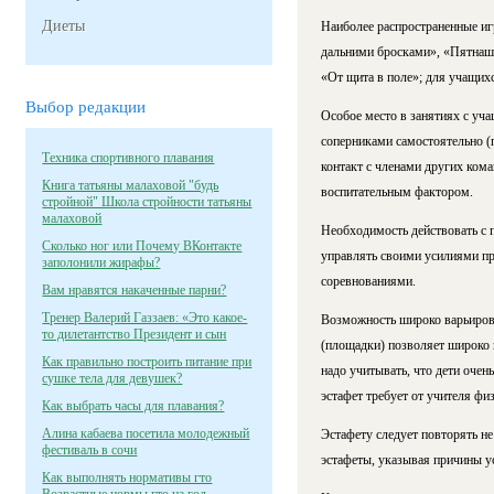
Диеты
Наиболее распространенные иг
дальними бросками», «Пятнашки
«От щита в поле»; для учащихс
Выбор редакции
Особое место в занятиях с уча
соперниками самостоятельно (
Техника спортивного плавания
контакт с членами других кома
Книга татьяны малаховой "будь
воспитательным фактором.
стройной" Школа стройности татьяны
малаховой
Необходимость действовать с п
Сколько ног или Почему ВКонтакте
управлять своими усилиями при
заполонили жирафы?
соревнованиями.
Вам нравятся накаченные парни?
Тренер Валерий Газзаев: «Это какое-
Возможность широко варьирова
то дилетантство Президент и сын
(площадки) позволяет широко п
Как правильно построить питание при
надо учитывать, что дети очен
сушке тела для девушек?
эстафет требует от учителя физ
Как выбрать часы для плавания?
Алина кабаева посетила молодежный
Эстафету следует повторять не
фестиваль в сочи
эстафеты, указывая причины ус
Как выполнять нормативы гто