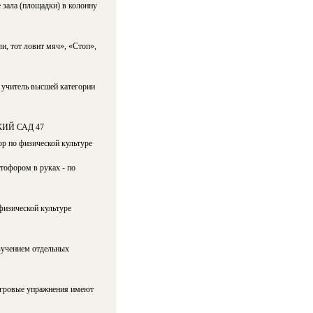
 зала (площадки) в колонну
и, тот ловит мяч», «Стоп»,
 учитель высшей категории
ИЙ САД 47
 физической культуре
тофором в руках - по
изической культуре
зучением отдельных
 игровые упражнения имеют