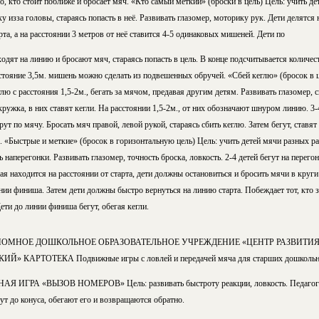
о, кто стоит поближе и бросает мяч. «Кто самый меткий» (броски в цель) Цель: учить де
у изза головы, стараясь попасть в неё. Развивать глазомер, моторику рук. Дети делятся 
та, а на расстоянии 3 метров от неё ставится 4-5 одинаковых мишеней. Дети по
одят на линию и бросают мяч, стараясь попасть в цель. В конце подсчитывается количес
тояние 3,5м. мишень можно сделать из подвешенных обручей. «Сбей кеглю» (бросок в це
глю с расстояния 1,5-2м., бегать за мячом, предавая другим детям. Развивать глазомер, 
 кружка, в них ставят кегли. На расстоянии 1,5-2м., от них обозначают шнуром линию. 3
рут по мячу. Бросать мяч правой, левой рукой, стараясь сбить кеглю. Затем бегут, ставят
 «Быстрые и меткие» (бросок в горизонтальную цель) Цель: учить детей мячи разных р
 наперегонки. Развивать глазомер, точность броска, ловкость. 2-4 детей бегут на перегон
ая находится на расстоянии от старта, дети должны остановиться и бросить мячи в круги
нии финиша. Затем дети должны быстро вернуться на линию старта. Побеждает тот, кто 
Дети до линии финиша бегут, обегая кегли.
МНОЕ ДОШКОЛЬНОЕ ОБРАЗОВАТЕЛЬНОЕ УЧРЕЖДЕНИЕ «ЦЕНТР РАЗВИТИЯ 
Й» КАРТОТЕКА Подвижные игры с ловлей и передачей мяча для старших дошкольн
АЯ ИГРА «ВЫЗОВ НОМЕРОВ» Цель: развивать быстроту реакции, ловкость. Педагог н
ут до конуса, обегают его и возвращаются обратно.