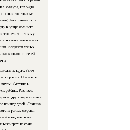
яне на двух ногах в разных
 в «зайцев», как будто
ся с новым «охотником».
нием) Дети становятся по
угу в центре большого.
есто нельзя. Тот, кому
 использовать большой мяч
ения, изображая лесных
я на охотников и зверей.
яч и
ыходит из круга. Затем
ом зверей лес. По сигналу
с мячом» (метание в
нь ребёнка. Развивать
друг от друга на расстоянии
 по команде детей «Ловишка
аются в разные стороны.
орей беги» дети снова
жны замереть на своих