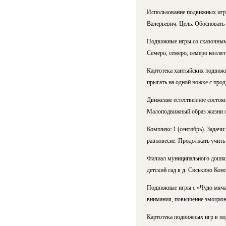
Использование подвижных игр
Валерьевич. Цель: Обосновать
Подвижные игры со сказочными 
Семеро, семеро, семеро козлят 
Картотека хантыйских подвижны
прыгать на одной ножке с про
Движение естественное состоян
Малоподвижный образ жизни от
Комплекс 1 (сентябрь). Задачи:
равновесие. Продолжать учить
Филиал муниципального дошкол
детский сад в д. Сяськино Кон
Подвижные игры с «Чудо мяча
внимания, повышение эмоциона
Картотека подвижных игр в по