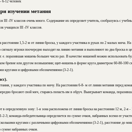
 6-12 че­ловек
ри изучении метания
я III -IV клас­сов очень много. Содержание их определяет учитель, сообразуясь с учеб
я учащихся III -IV классов.
 расстоянии 1,5-2 м от линии броска, у каждого участника в руках по 2 малых мяча. На 
 сигналу игроки поочеред­но выходят на линию метания и выполняют по два броска в ц
 т. е. поразившая мишень большее число раз. В качестве мише­ней можно использовать бул
ком бревне или другом возвышении; щит-мишень в форме круга диаметром 60-80-100 см,
ми кругами и цифровыми обозна­чениями (3-2-1).
сс).
тания, у каждого участника по мячу. На расстоянии 6-8- м от линии метания перед ком
ередно бросают свой мяч, стараясь попасть им в обруч. Выигрывает команда, пора­зив
в опреде­ленную зону: 1-я зона расположена от линии броска на расстоянии 12 м, 2-я - 1
1-2-3; команда-победительница опре­деляется по сумме очков, набранных всеми ее участ
колькими кругами с различными цифровы­ми обозначениями (3-2-1), расстояние до мише
о сумме набранных очков.