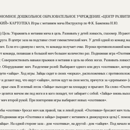
НОМНОЕ ДОШКОЛЬНОЕ ОБРАЗОВАТЕЛЬНОЕ УЧРЕЖДЕНИЕ «ЦЕНТР РАЗВИТИЯ
Й» КАРТОТЕКА Игры с метанием мяча Инструктор по Ф.К. Баженова Н.Ю.
) Цель: Упражнять в метании мяча в цель. Развивать у детей ловкость, глазомер. Играю
руга. В центре зала на подставке стоит гимнастический мяч. У детей одной из команд м
яч. Если его сдвинули с места, то команда получает очко. Игроки противоположной ком
 команда, попавшая в большой мяч большее количество раз. Подвижная игра «Охотник
 Совершенствовать навыки прыжков и метания в цель на обеих ногах. Развивать ловкост
. Оборудование: мяч. Разделение ролей: Выбирают одного или двух «охотников», котор
дети «зайцы». Ход игры. Зайцы сидят в своих «норках», расположенных с противополо
 делают вид, что ищут «зайцев», потом идут на свои места, прячутся за «деревьями» (с
к. прыг-скок В зеленый лесок «Зайцы» выходят на площадку и прыгают. На слово «Охотн
 целится мячом им под ноги и в кого попадет, тот забирает с собой. «Зайцы» вновь выхо
ет мяч второй рукой. При повторении игры выбирают новых «охотников».
тобы «охотник» бросал мяч как правой, так и левой рукой. «Охотники» бросают мяч тол
л. Подвижная игра «Охотники и зайцы» (вариант с метанием в движущуюся цель) С пом
зайцы». На одной стороне зала - дом «охотника», на другой - дом «зайцев». Под начало