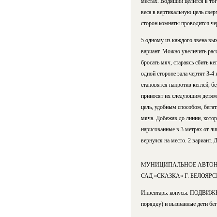
местах. Водящий целится в тог
веса в вертикальную цель сверх
сторон комнаты проводится чер
5 одному из каждого звена вых
вариант. Можно увеличить расс
бросать мяч, стараясь сбить ке
одной стороне зала чертят 3-4
становятся напротив кеглей, бе
приносят их следующим детям.
цель, удобным способом, бегать
мяча. Добежав до линии, котор
нарисованные в 3 метрах от ли
вернулся на место. 2 вариант. 
МУНИЦИПАЛЬНОЕ АВТОНО
САД «СКАЗКА» Г. БЕЛОЯРСКИ
Инвентарь: конусы. ПОДВИЖН
порядку) и вызванные дети бег