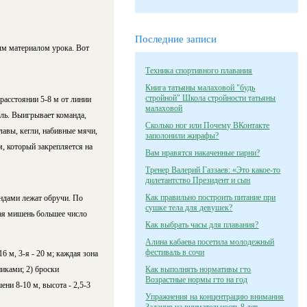
Последние записи
ным материалом урока. Вот
Техника спортивного плавания
Книга татьяны малаховой "будь
стройной" Школа стройности татьяны
расстоянии 5-8 м от линии
малаховой
ель. Выигрывает команда,
Сколько ног или Почему ВКонтакте
авы, кегли, набив­ные мячи,
заполонили жирафы?
 кото­рый закрепляется на
Вам нравятся накаченные парни?
Тренер Валерий Газзаев: «Это какое-то
дилетантство Президент и сын
Как правильно построить питание при
андами лежат обручи. По
сушке тела для девушек?
шая мишень большее число
Как выбрать часы для плавания?
Алина кабаева посетила молодежный
фестиваль в сочи
6 м, 3-я - 20 м; каждая зона
никами; 2) броски
Как выполнять нормативы гто
Возрастные нормы гто на год
ни 8-10 м, высота - 2,5-3
Упражнения на концентрацию внимания