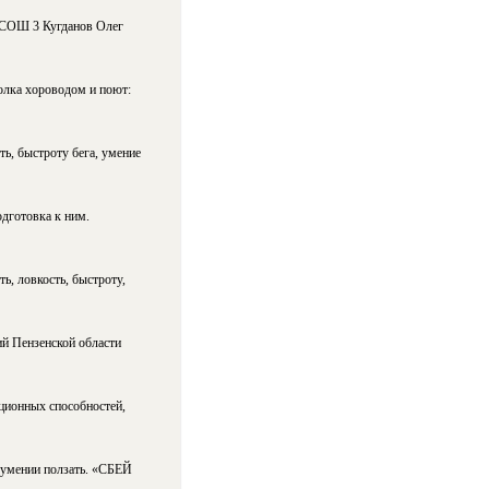
ПСОШ 3 Кугданов Олег
волка хороводом и поют:
ь, быстроту бега, умение
одготовка к ним.
ь, ловкость, быстроту,
ий Пензенской области
ционных способностей,
 умении ползать. «СБЕЙ