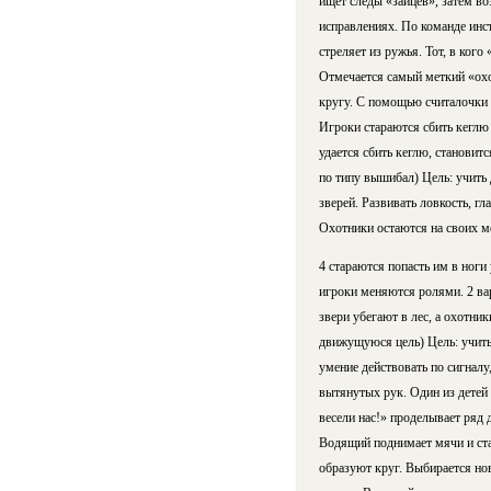
ищет следы «зайцев», затем во
исправлениях. По команде инст
стреляет из ружья. Тот, в ког
Отмечается самый меткий «охо
кругу. С помощью считалочки 
Игроки стараются сбить кеглю
удается сбить кеглю, становит
по типу вышибал) Цель: учить 
зверей. Развивать ловкость, г
Охотники остаются на своих ме
4 стараются попасть им в ноги
игроки меняются ролями. 2 вар
звери убегают в лес, а охотник
движущуюся цель) Цель: учить
умение действовать по сигналу,
вытянутых рук. Один из детей
весели нас!» проделывает ряд 
Водящий поднимает мячи и стара
образуют круг. Выбирается нов