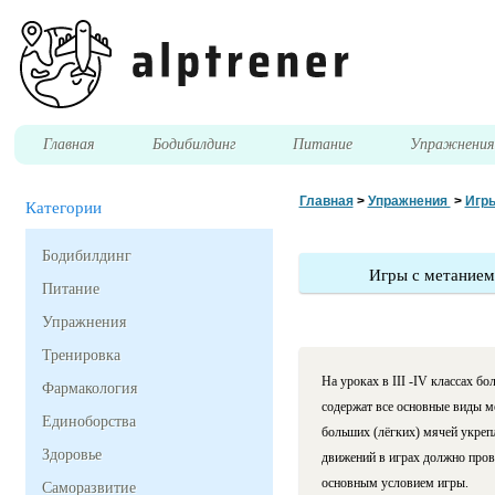
Главная
Бодибилдинг
Питание
Упражнени
Главная
>
Упражнения
>
Игры
Категории
Бодибилдинг
Игры с метанием
Питание
Упражнения
Тренировка
На уроках в III -IV классах 
Фармакология
содержат все основные виды ме
Единоборства
больших (лёгких) мячей укреп
Здоровье
движений в играх должно прово
основным условием игры.
Саморазвитие