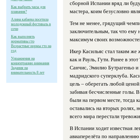
сборной Испании вряд ли буду
Как выбрать часы для
мастера, коим безусловно явля
плавания?
Алина кабаева посетила
Тем не менее, грядущий чемпио
молодежный фестиваль в
сочи
заключительным, так что ему 
Как выполнять
максимум своих возможносте
нормативы гто
Возрастные нормы гто на
год
Икер Касильяс стал таким же
Упражнения на
как и Рауль, Гути. Ранее в эт
концентрацию внимания
Санчис, Эмилио Бутрагеньо и
Задания на
внимательность 8 лет
мадридского суперклуба. Касил
цель – оберегать любой ценой 
забивая бесчисленные голы. 
были на первом месте, тогда 
оставались на вторых ролях, 
всего мира перестали тревожи
В Испании ходит известная ле
авиаперелёта по направлению