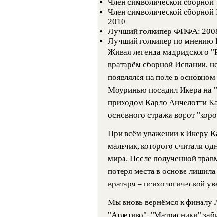
Член символической сборной 
Член символической сборной 
2010
Лучший голкипер ФИФА: 2008,
Лучший голкипер по мнению IF
Живая легенда мадридского "
вратарём сборной Испании, нес
появлялся на поле в основном
Моуринью посадил Икера на "б
приходом Карло Анчелотти Ка
основного стража ворот "коро
При всём уважении к Икеру Ка
мальчик, которого считали од
мира. После полученной травм
потеря места в основе лишила 
вратаря – психологической ув
Мы вновь вернёмся к финалу 
"Атлетико". "Матрасники" заби