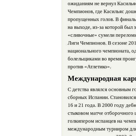
ожиданиям не вернул Касильяс
Чемпионов, где Касильяс доше
пропущенных голов. В финаль
на выходе, из-за которой был 
«сливочные» сумели переломит
Лиги Чемпионов. В сезоне 201
национального чемпионата, о
болельщиками во время проиг
против «Атлетико».
Международная кар
С детства являлся основным
сборных Испании. Становился 
16 и 21 года. В 2000 году де
стыковом матче отборочного 
голкипером испанцев на чемп
международным турниром для 