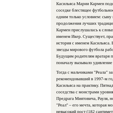
Касильяса Марии Кармен подс
соседке блестящее футбольно
одним только условием: сыну 
продолжения лучших традици
Кармен прислушалась к слова
именем Икер. Существует, пра
история с именем Касильяса.
звезды мирового футбола рабо
Будущим родителям вратаря п
поначалу вызывало удивление 
Тогда с мальчиками "Реала" з
рекомендовавший в 1997-м го
Касильяса на практику. Пятна
соседства с монстрами уровн
Предрага Миятовича, Рауля, но
"Реал" – его мечта, которая м
невысокий рост (182 сантимет