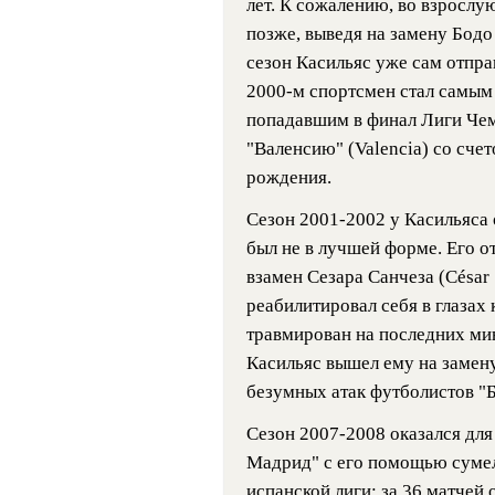
лет. К сожалению, во взрослу
позже, выведя на замену Бодо
сезон Касильяс уже сам отпра
2000-м спортсмен стал самым
попадавшим в финал Лиги Чем
"Валенсию" (Valencia) со счет
рождения.
Сезон 2001-2002 у Касильяса 
был не в лучшей форме. Его о
взамен Сезара Санчеза (César 
реабилитировал себя в глазах 
травмирован на последних ми
Касильяс вышел ему на замену
безумных атак футболистов "Б
Сезон 2007-2008 оказался для
Мадрид" с его помощью сумел
испанской лиги; за 36 матчей 