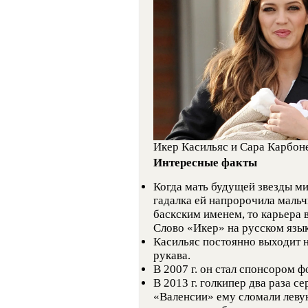
Икер Касильяс и Сара Карбон
Интересные факты
Когда мать будущей звезды м
гадалка ей напророчила мальчи
баскским именем, то карьера 
Слово «Икер» на русском язы
Касильяс постоянно выходит н
рукава.
В 2007 г. он стал спонсором 
В 2013 г. голкипер два раза с
«Валенсии» ему сломали левую