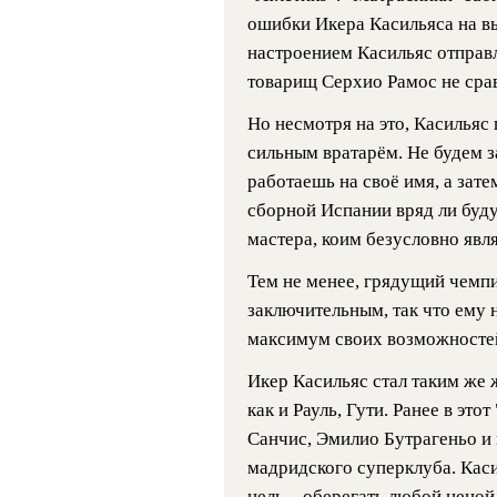
ошибки Икера Касильяса на вых
настроением Касильяс отправл
товарищ Серхио Рамос не срав
Но несмотря на это, Касильяс
сильным вратарём. Не будем за
работаешь на своё имя, а зате
сборной Испании вряд ли буду
мастера, коим безусловно явля
Тем не менее, грядущий чемпио
заключительным, так что ему 
максимум своих возможносте
Икер Касильяс стал таким же
как и Рауль, Гути. Ранее в эт
Санчис, Эмилио Бутрагеньо и
мадридского суперклуба. Касил
цель – оберегать любой ценой 