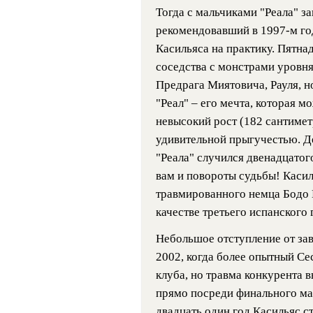
Тогда с мальчиками "Реала" з
рекомендовавший в 1997-м го
Касильяса на практику. Пятна
соседства с монстрами уровн
Предрага Миятовича, Рауля, но
"Реал" – его мечта, которая м
невысокий рост (182 сантимет
удивительной прыгучестью. Д
"Реала" случился двенадцатого
вам и повороты судьбы! Касил
травмированного немца Бодо И
качестве третьего испанского 
Небольшое отступление от зав
2002, когда более опытный Се
клуба, но травма конкурента 
прямо посреди финального ма
двадцать один год Касильяс с