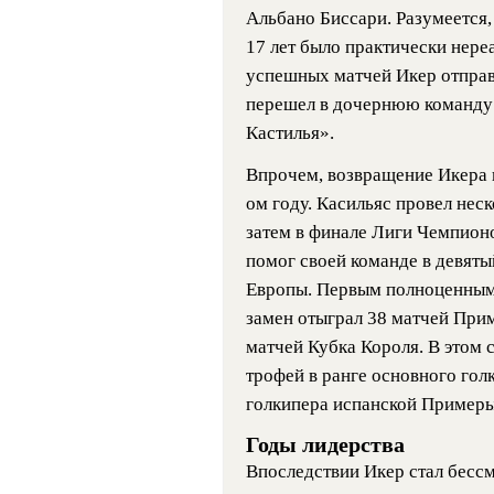
Альбано Биссари. Разумеется,
17 лет было практически нере
успешных матчей Икер отправи
перешел в дочернюю команду 
Кастилья».
Впрочем, возвращение Икера 
ом году. Касильяс провел неск
затем в финале Лиги Чемпионо
помог своей команде в девят
Европы. Первым полноценным 
замен отыграл 38 матчей При
матчей Кубка Короля. В этом 
трофей в ранге основного гол
голкипера испанской Примеры
Годы лидерства
Впоследствии Икер стал бесс