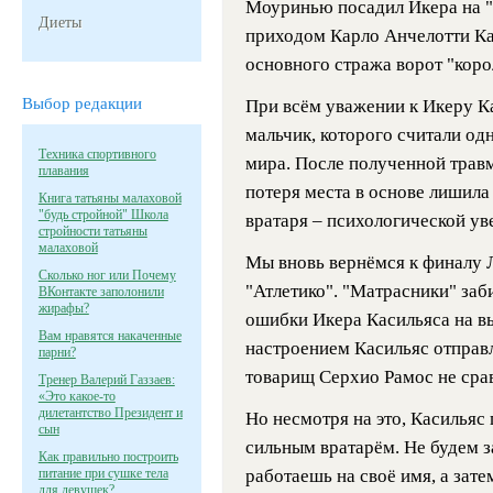
Моуринью посадил Икера на "б
Диеты
приходом Карло Анчелотти Ка
основного стража ворот "коро
Выбор редакции
При всём уважении к Икеру Ка
мальчик, которого считали од
Техника спортивного
мира. После полученной травм
плавания
потеря места в основе лишила 
Книга татьяны малаховой
"будь стройной" Школа
вратаря – психологической ув
стройности татьяны
малаховой
Мы вновь вернёмся к финалу 
Сколько ног или Почему
"Атлетико". "Матрасники" заби
ВКонтакте заполонили
жирафы?
ошибки Икера Касильяса на вых
Вам нравятся накаченные
настроением Касильяс отправл
парни?
товарищ Серхио Рамос не срав
Тренер Валерий Газзаев:
«Это какое-то
дилетантство Президент и
Но несмотря на это, Касильяс
сын
сильным вратарём. Не будем за
Как правильно построить
питание при сушке тела
работаешь на своё имя, а зате
для девушек?