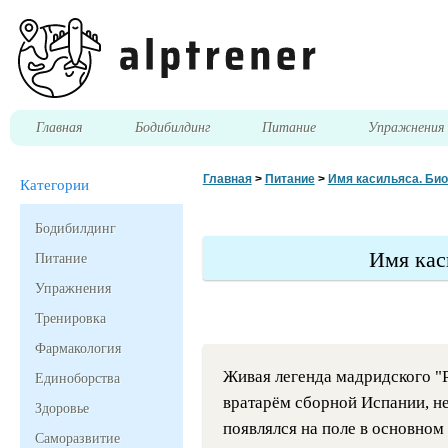
Главная
Бодибилдинг
Питание
Упражнени
Главная
>
Питание
>
Имя касильяса. Би
Категории
Бодибилдинг
Имя кас
Питание
Упражнения
Тренировка
Фармакология
Живая легенда мадридского "
Единоборства
вратарём сборной Испании, нес
Здоровье
появлялся на поле в основном
Саморазвитие