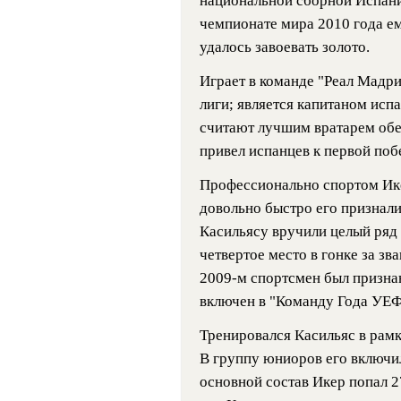
национальной сборной Испани
чемпионате мира 2010 года ем
удалось завоевать золото.
Играет в команде "Реал Мадри
лиги; является капитаном исп
считают лучшим вратарем обеи
привел испанцев к первой поб
Профессионально спортом Ике
довольно быстро его признал
Касильясу вручили целый ряд 
четвертое место в гонке за з
2009-м спортсмен был призна
включен в "Команду Года УЕФА
Тренировался Касильяс в рам
В группу юниоров его включил
основной состав Икер попал 2