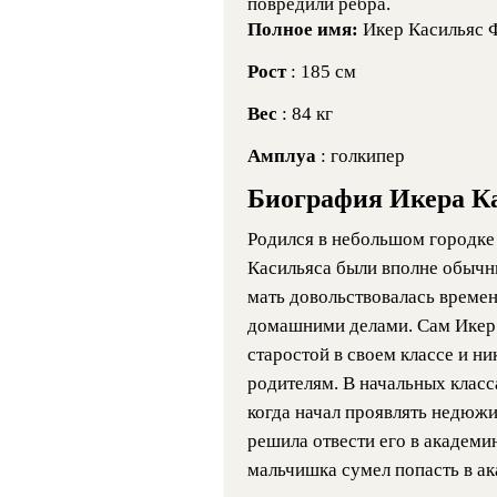
повредили ребра.
Полное имя:
Икер Касильяс Ф
Рост
: 185 см
Вес
: 84 кг
Амплуа
: голкипер
Биография Икера К
Родился в небольшом городке
Касильяса были вполне обычны
мать довольствовалась време
домашними делами. Сам Икер
старостой в своем классе и н
родителям. В начальных класс
когда начал проявлять недюжи
решила отвести его в академи
мальчишка сумел попасть в ак