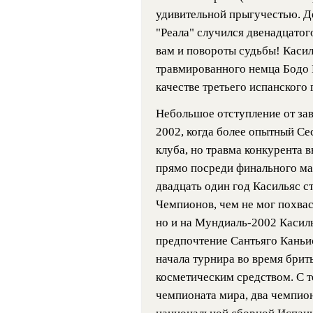
удивительной прыгучестью. Д
"Реала" случился двенадцатого
вам и повороты судьбы! Касил
травмированного немца Бодо И
качестве третьего испанского 
Небольшое отступление от зав
2002, когда более опытный Се
клуба, но травма конкурента 
прямо посреди финального ма
двадцать один год Касильяс с
Чемпионов, чем не мог похвас
но и на Мундиаль-2002 Касиль
предпочтение Сантьяго Каньис
начала турнира во время брить
косметическим средством. С т
чемпионата мира, два чемпио