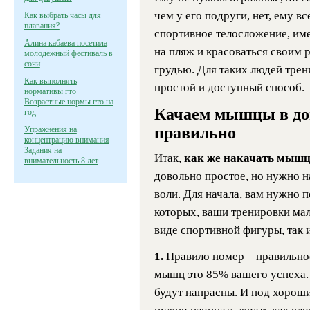
чем у его подруги, нет, ему в
Как выбрать часы для
плавания?
спортивное телосложение, им
Алина кабаева посетила
на пляж и красоваться своим
молодежный фестиваль в
сочи
грудью. Для таких людей тре
Как выполнять
простой и доступный способ.
нормативы гто
Возрастные нормы гто на
Качаем мышцы в до
год
правильно
Упражнения на
концентрацию внимания
Задания на
Итак,
как же накачать мыш
внимательность 8 лет
довольно простое, но нужно н
воли. Для начала, вам нужно 
которых, ваши тренировки мало
виде спортивной фигуры, так 
1.
Правило номер – правильное
мышц это 85% вашего успеха.
будут напрасны. И под хороши