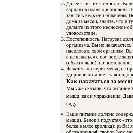
Далее - систематичность. Кон
вариант в плане дисциплины. В
занятия, ведь они оплачены. Н
дома за месяц, знайте, что и т
делайте из этого несносное об
удовольствие.
Постепенность. Нагрузка дол
организма, Вы не накачаетесь н
насиловать свой организм. В
а не валиться с ног после зан
(обязательно), но постепенно.
Желательно через месяц не бро
здоровое питание - залог здор
Как накачаться за меся
Мы уже сказали, что питание 
мышц, как и упражнения. Дава
виду.
Ваше питание должно содержат
мышц). Белок в подуктах - это
белка в мясе кролика); рыба;
обезжиренный творог (чем мен