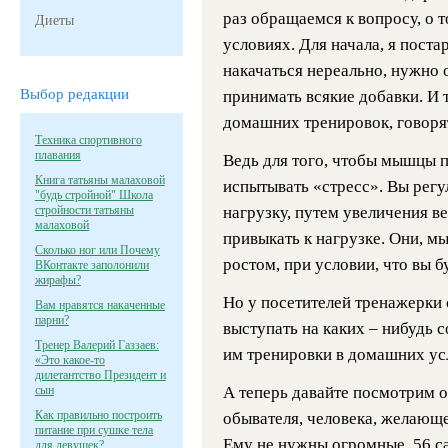
раз обращаемся к вопросу, о 
Диеты
условиях. Для начала, я поста
накачаться нереально, нужно 
Выбор редакции
принимать всякие добавки. И т
домашних тренировок, говорят
Техника спортивного
плавания
Ведь для того, чтобы мышцы 
Книга татьяны малаховой
испытывать «стресс». Вы рег
"будь стройной" Школа
стройности татьяны
нагрузку, путем увеличения в
малаховой
привыкать к нагрузке. Они, м
Сколько ног или Почему
ростом, при условии, что вы б
ВКонтакте заполонили
жирафы?
Но у посетителей тренажерки 
Вам нравятся накаченные
парни?
выступать на каких – нибудь с
Тренер Валерий Газзаев:
им тренировки в домашних ус
«Это какое-то
дилетантство Президент и
сын
А теперь давайте посмотрим 
Как правильно построить
обывателя, человека, желающе
питание при сушке тела
Ему не нужны огромные, 56 са
для девушек?