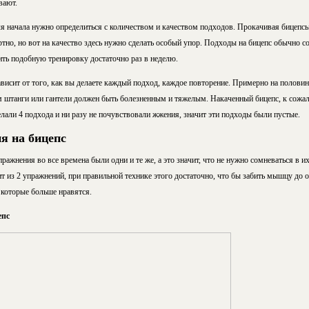
вают.
я начала нужно определиться с количеством и качеством подходов. Прокачивая бицепсы
ртно, но вот на качество здесь нужно сделать особый упор. Подходы на бицепс обычно со
ть подобную тренировку достаточно раз в неделю.
ависит от того, как вы делаете каждый подход, каждое повторение. Примерно на полов
 штанги или гантели должен быть болезненным и тяжелым. Накаченный бицепс, к сожа
делали 4 подхода и ни разу не почувствовали жжения, значит эти подходы были пустые.
я на бицепс
ражнения во все времена были одни и те же, а это значит, что не нужно сомневаться в 
т из 2 упражнений, при правильной технике этого достаточно, что бы забить мышцу до о
 которые больше нравятся.
епс