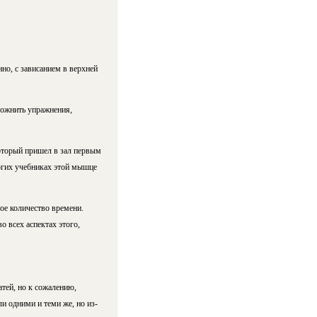
но, с зависанием в верхней
ложнить упражнения,
который пришел в зал первым
ногих учебниках этой мышце
ое количество времени.
 всех аспектах этого,
атей, но к сожалению,
и одними и теми же, но из-