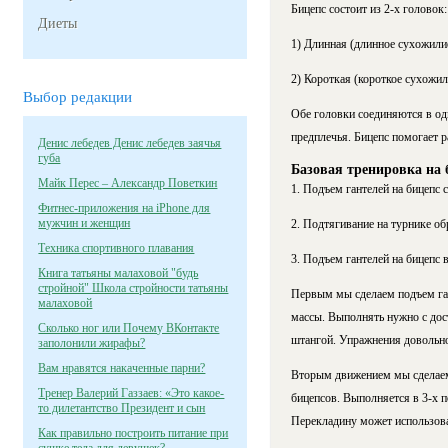
Бицепс состоит из 2-х головок:
Диеты
1) Длинная (длинное сухожили
2) Короткая (короткое сухожил
Выбор редакции
Обе головки соединяются в од
предплечья. Бицепс помогает р
Денис лебедев Денис лебедев заячья
губа
Базовая тренировка на 
Майк Перес – Александр Поветкин
1. Подъем гантелей на бицепс ст
Фитнес-приложения на iPhone для
мужчин и женщин
2. Подтягивание на турнике об
Техника спортивного плавания
3. Подъем гантелей на бицепс в
Книга татьяны малаховой "будь
стройной" Школа стройности татьяны
Первым мы сделаем подъем ган
малаховой
массы. Выполнять нужно с дос
Сколько ног или Почему ВКонтакте
штангой. Упражнения довольно
заполонили жирафы?
Вам нравятся накаченные парни?
Вторым движением мы сделаем
Тренер Валерий Газзаев: «Это какое-
бицепсов. Выполняется в 3-х п
то дилетантство Президент и сын
Перекладину может использов
Как правильно построить питание при