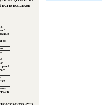
а). Снова передышка в 20-25
й, пусть и с передышками.
ия.
аза!
подхода
о.
первом
аз.
го
ой
ное
торений
весу
я
ущем
уза»,
людайте
е
ько за счет бицепсов. Лучше