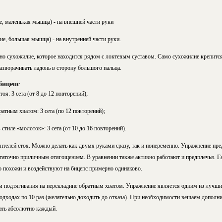
е, маленькая мышца) - на внешней части руки
ие, большая мышца) - на внутренней части руки.
но сухожилие, которое находится рядом с локтевым суставом. Само сухожилие крепится
азворачивать ладонь в сторону большого пальца.
бицепс
оя: 3 сета (от 8 до 12 повторений);
ратным хватом: 3 сета (по 12 повторений);
 стиле «молоток»: 3 сета (от 10 до 16 повторений).
телей стоя. Можно делать как двумя руками сразу, так и попеременно. Упражнение пре
таточно приличным отягощением. В уравнении также активно работают и предплечья. Г
 похожи и воздействуют на бицепс примерно одинаково.
 подтягивания на перекладине обратным хватом. Упражнение является одним из лучш
одходах по 10 раз (желательно доходить до отказа). При необходимости вешаем дополн
ать абсолютно каждый.