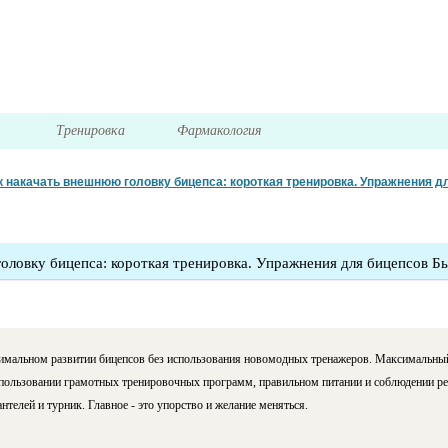
я
Тренировка
Фармакология
к накачать внешнюю головку бицепса: короткая тренировка. Упражнения д
оловку бицепса: короткая тренировка. Упражнения для бицепсов Б
мальном развитии бицепсов без использования новомодных тренажеров. Максимальный 
пользовании грамотных тренировочных программ, правильном питании и соблюдении реж
нтелей и турник. Главное - это упорство и желание меняться.