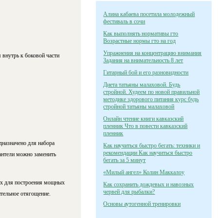
Алина кабаева посетила молодежный
фестиваль в сочи
Как выполнять нормативы гто
Возрастные нормы гто на год
Упражнения на концентрацию внимания
 внутрь к боковой части
Задания на внимательность 8 лет
Гитарный бой и его разновидности
Диета татьяны малаховой. Будь
стройной. Худеем по новой правильной
методике здорового питания курс будь
стройной татьяны малаховой
Онлайн чтение книги кавказский
пленник Что в повести кавказский
пленник
дназначено для набора
Как научиться быстро бегать: техники и
рекомендации Как научиться быстро
антели можно заменить
бегать за 5 минут
«Милый ангел» Колин Маккалоу
их для построения мощных
Как сохранить дождевых и навозных
червей для рыбалки?
ительное отягощение.
Основы аутогенной тренировки