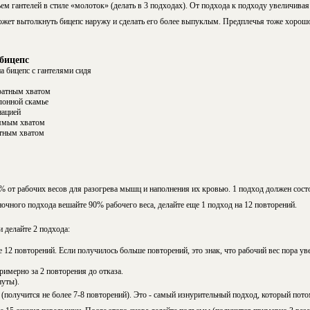
м гантелей в стиле «молоток» (делать в 3 подходах). От подхода к подходу увеличивая
ожет вытолкнуть бицепс наружу и сделать его более выпуклым. Предплечья тоже хоро
бицепс
а бицепс с гантелями сидя
ратным хватом
лонной скамье
нацией
рямым хватом
атным хватом
 от рабочих весов для разогрева мышц и наполнения их кровью. 1 подход должен состо
ночного подхода вешайте 90% рабочего веса, делайте еще 1 подход на 12 повторений.
и делайте 2 подхода:
е 12 повторений. Если получилось больше повторений, это знак, что рабочий вес пора ув
римерно за 2 повторения до отказа.
уты).
(получится не более 7-8 повторений). Это - самый изнурительный подход, который пото