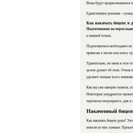
Вены будут прорисовываться п
Единственное решение - сушка
Как накачать бицепс в 
Подтягивания на переклади
и нижней точках.
Подтягиваться необходимо не р
привязав к ногам или поясу гр
Удивительно, но имея в теле о
делом думает об этом. Очень 
уделяют меньше всего внимани
Как вы уже наверно поняли, се
Некоторые умудряются прокачив
чертовски популярного, дня в з
Накаченный бицеп
Как накачать бицепс руки? Это
многие из них ложные. Прокачк