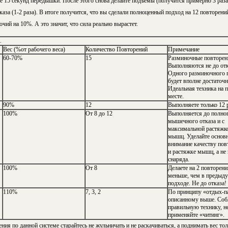
ебе 15 секунд передышки. После этого снова делайте подъемы (получится примерно 3 раз
каза (1-2 раза). В итоге получится, что вы сделали полноценный подход на 12 повторени
ий на 10%. А это значит, что сила реально вырастет.
.
Вес (%от рабочего веса)
Количество Повторений
Примечание
60-70%
15
Разминочные повторен
Выполняются не до отк
Одного разминочного 
будет вполне достаточн
Идеальная техника на 
месте.
90%
12
Выполняете только 12 р
100%
От 8 до 12
Выполняется до полно
мышечного отказа и с
максимальной растяжк
мышц. Уделайте основ
внимание качеству пов
и растяжке мышц, а не 
снаряда.
100%
От 8
Делаете на 2 повторени
меньше, чем в предыд
подходе. Не до отказа!
110%
7, 3, 2
По принципу «отдых-па
описанному выше. Соб
правильную технику, н
применяйте «читинг».
ия по данной системе старайтесь не жульничать и не раскачиваться, а поднимать вес тол