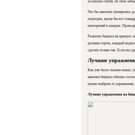
за плохих статей, об этом забы
Что бы накачать тренировку дл
подходов, вроде бы все станда
повторений в каждом. Проводи
Развитие бицепса на прямую з
должны гореть, каждый подъем
сделать только так. Если вы с
Лучшие упражнени
Как уже было сказано выше, уп
накачки бицепса обычно состои
нужно выбрать те упражнения,
Лучшие упражнения на биц