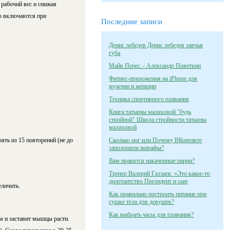
 рабочий вес и снижая
шо включаются при
Последние записи
Денис лебедев Денис лебедев заячья
губа
Майк Перес – Александр Поветкин
Фитнес-приложения на iPhone для
мужчин и женщин
Техника спортивного плавания
Книга татьяны малаховой "будь
стройной" Школа стройности татьяны
малаховой
ять из 15 повторений (не до
Сколько ног или Почему ВКонтакте
заполонили жирафы?
Вам нравятся накаченные парни?
Тренер Валерий Газзаев: «Это какое-то
дилетантство Президент и сын
еличить.
Как правильно построить питание при
сушке тела для девушек?
Как выбрать часы для плавания?
м и заставит мышцы расти.