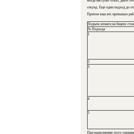
Когда наступит отказ, дайте с
секунд. Еще один подход до от
Притом ваш вес превышал рабоч
Подъем штанги на бицепс стоя
№ Подхода
1
2
3
4
5
При выполнении этого упражнен