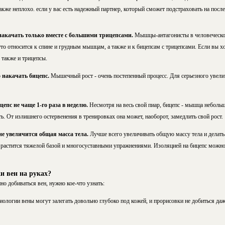
Также неплохо. если у вас есть надежный партнер, который сможет подстраховать на посл
накачать только вместе с большими трицепсами.
Мышцы-антагонисты в человеческом
о относится к спине и грудным мышцам, а также и к бицепсам с трицепсами. Если вы хо
 также и трицепсы.
 накачать бицепс.
Мышечный рост - очень постепенный процесс. Для серьезного увели
цепс не чаще 1-го раза в неделю.
Несмотря на весь свой пиар, бицепс - мышца небольша
ь. От излишнего остервенения в тренировках она может, наоборот, замедлить свой рост.
 не увеличится общая масса тела.
Лучше всего увеличивать общую массу тела и делать
 растится тяжелой базой и многосуставными упражнениями. Изоляцией на бицепс можно
и вен на руках?
о добиваться вен, нужно кое-что узнать:
иологии вены могут залегать довольно глубоко под кожей, и прорисовки не добиться д