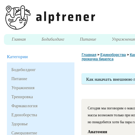
Главная
Бодибилдинг
Питание
Упражнени
Главная
>
Единоборства
>
Ка
Категории
прокачка бицепса
Бодибилдинг
Питание
Как накачать внешнюю г
Упражнения
Тренировка
Фармакология
Сегодня мы поговорим о макси
Единоборства
массы возможен только при ис
но понадобится хотя бы пара га
Здоровье
Анатомия
Саморазвитие