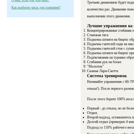
сушке тела для девушек?
Третьим движением будет подъе
Как выбрать часы для плавания?
количество раз. Движение пом
выполнении этого движения.
Лучшие упражнения на 
Концентрированные сгибания н
Становая тяга
Подъемы штанги на бицепс об
Подъемы гантелей сидя на нак
Подъемы гантелей стоя с супи
Подъемы штанги на бицепс п
Подтягивания на турнике обр
Сгибания рук на блоке
"Молоток"
Скамья Лари-Скотта
Система тренировок
Начинайте упражнения с 60-70%
отказа!). После первого разми
После этого берите 100% веса 
Первый - до отказа, но не боле
Отдых.
Второй подход, остановитесь п
Долгий отдых (примерно 4 мин
Подход со 110% рабочего веса 