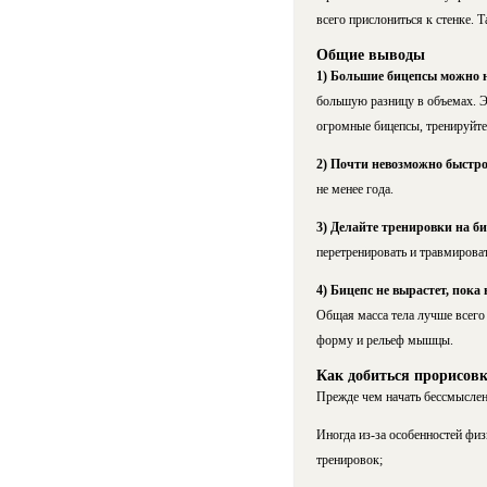
всего прислониться к стенке. 
Общие выводы
1) Большие бицепсы можно 
большую разницу в объемах. Эт
огромные бицепсы, тренируйте
2) Почти невозможно быстро
не менее года.
3) Делайте тренировки на би
перетренировать и травмироват
4) Бицепс не вырастет, пока
Общая масса тела лучше всего
форму и рельеф мышцы.
Как добиться прорисовк
Прежде чем начать бессмысленн
Иногда из-за особенностей физ
тренировок;