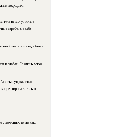
едних подходах.
 теле не могут иметь
тите заработать себе
чения бицепсов понадобится
я и слабая. Ее очень легко
 базовые упражнения.
 корректировать только
аже с помощью активных