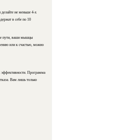
 делайте не меньше 4-х
держат в себе по 10
ине пути, ваши мышцы
лению или к счастью, можно
их эффективности. Программа
тказа. Вам лишь только