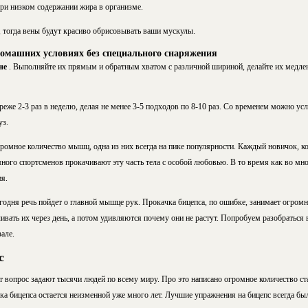
ри низком содержании жира в организме.
, тогда вены будут красиво обрисовывать ваши мускулы.
домашних условиях без специального снаряжения
не
. Выполняйте их прямым и обратным хватом с различной шириной, делайте их медлен
еже 2-3 раз в неделю, делая не менее 3-5 подходов по 8-10 раз. Со временем можно ус
уз.
громное количество мышц, одна из них всегда на пике популярности. Каждый новичок, 
много спортсменов прокачивают эту часть тела с особой любовью. В то время как во м
я.
годня речь пойдет о главной мышце рук. Прокачка бицепса, по ошибке, занимает огромн
ать их через день, а потом удивляются почему они не растут. Попробуем разобраться во
але.
с
т вопрос задают тысячи людей по всему миру. Про это написано огромное количество ст
а бицепса остается неизменной уже много лет. Лучшие упражнения на бицепс всегда был