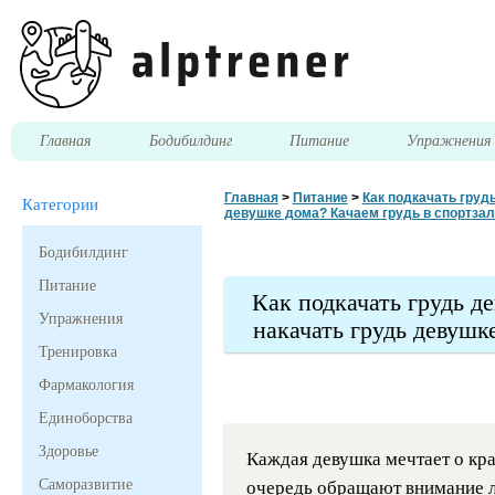
Главная
Бодибилдинг
Питание
Упражнени
Главная
>
Питание
>
Как подкачать груд
Категории
девушке дома? Качаем грудь в спортза
Бодибилдинг
Питание
Как подкачать грудь д
Упражнения
накачать грудь девушк
Тренировка
Фармакология
Единоборства
Здоровье
Каждая девушка мечтает о кра
Саморазвитие
очередь обращают внимание л