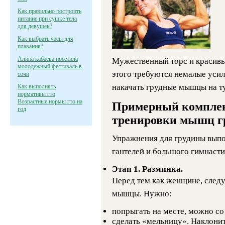
Как правильно построить
питание при сушке тела
для девушек?
Как выбрать часы для
плавания?
Алина кабаева посетила
Мужественный торс и красив
молодежный фестиваль в
этого требуются немалые усил
сочи
накачать грудные мышцы на т
Как выполнять
нормативы гто
Возрастные нормы гто на
Примерный комплек
год
тренировки мышц г
Упражнения для грудины вып
гантелей и большого гимнасти
Этап 1. Разминка.
Перед тем как женщине, следу
мышцы. Нужно:
попрыгать на месте, можно со
сделать «мельницу». Наклонит