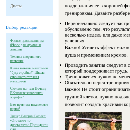
поддержания ее в хорошей фо
Диеты
тренировкам. Давайте разбере
Первоначально следует настро
Выбор редакции
обусловлено тем, что результат
несколько недель или даже м
условиях.
Фитнес-приложения на
iPhone для мужчин и
Важно! Усилить эффект можн
женщин
душа и применением кремов.
Техника спортивного
плавания
Проводить занятия следует в 
Книга татьяны малаховой
который поддерживает грудь.
"будь стройной" Школа
Тренироваться нужно не менее
стройности татьяны
малаховой
Обязательно перед тренировк
Сколько ног или Почему
Важно! Не стоит ограничиват
ВКонтакте заполонили
грудной клетки, нужно подклю
жирафы?
позволит создать красивый кор
Вам нравятся накаченные
парни?
Тренер Валерий Газзаев:
«Это какое-то
дилетантство Президент и
сын