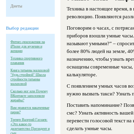
Диеты
Техника в настоящее время, в
революцию. Появляются разли
Поговорим о часах, с потряс
Выбор редакции
приборов взошли умные часы. 
Фитнес-приложения на
называют умными?” – спросите
iPhone для мужчин и
более 80% людей на земле, 40
женщин
Техника спортивного
назначению, чтобы узнать вре
плавания
оснащены современные часы, п
Книга татьяны малаховой
калькуляторе.
"будь стройной" Школа
стройности татьяны
малаховой
С появлением умных часов во
Сколько ног или Почему
нужно вызвать такси? Узнать 
ВКонтакте заполонили
жирафы?
Поставить напоминание? Позво
Вам нравятся накаченные
парни?
смс? Узнать активность вашей
Тренер Валерий Газзаев:
перевести голосовой текст на
«Это какое-то
сделать умные часы.
дилетантство Президент и
сын