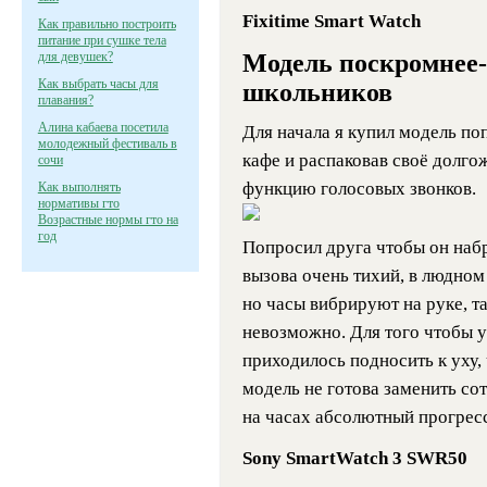
Fixitime Smart Watch
Как правильно построить
питание при сушке тела
для девушек?
Модель поскромнее-
Как выбрать часы для
школьников
плавания?
Алина кабаева посетила
Для начала я купил модель поп
молодежный фестиваль в
кафе и распаковав своё долго
сочи
функцию голосовых звонков.
Как выполнять
нормативы гто
Возрастные нормы гто на
год
Попросил друга чтобы он набр
вызова очень тихий, в людном 
но часы вибрируют на руке, т
невозможно. Для того чтобы 
приходилось подносить к уху, 
модель не готова заменить со
на часах абсолютный прогресс
Sony SmartWatch 3 SWR50