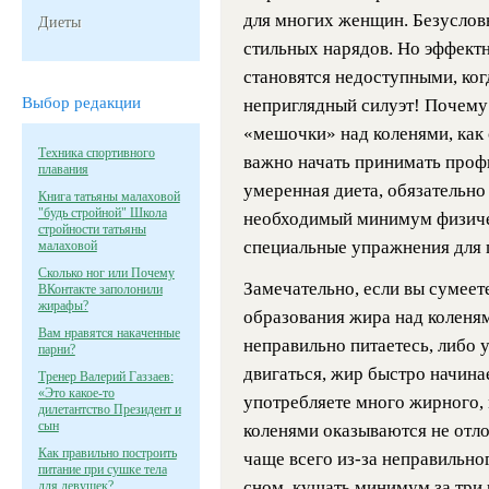
для многих женщин. Безусловн
Диеты
стильных нарядов. Но эффектн
становятся недоступными, ког
Выбор редакции
неприглядный силуэт! Почему
«мешочки» над коленями, как
Техника спортивного
важно начать принимать проф
плавания
умеренная диета, обязательно
Книга татьяны малаховой
"будь стройной" Школа
необходимый минимум физиче
стройности татьяны
специальные упражнения для 
малаховой
Сколько ног или Почему
Замечательно, если вы сумеет
ВКонтакте заполонили
жирафы?
образования жира над коленям
Вам нравятся накаченные
неправильно питаетесь, либо 
парни?
двигаться, жир быстро начинае
Тренер Валерий Газзаев:
«Это какое-то
употребляете много жирного, 
дилетантство Президент и
сын
коленями оказываются не отло
Как правильно построить
чаще всего из-за неправильно
питание при сушке тела
сном, кушать минимум за три ч
для девушек?