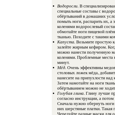
Водоросли.
В специализирован
специальные составы с водор
обёртываний в домашних усло
помыть ноги, распарить их, а
коленями водорослевый состав
обмотайте ноги пищевой плён
тканью. Походите с такими ко
Капуста.
Возьмите простую ка
залейте жирным кефиром. Когд
можно нанести полученную м
коленями. Проблемные места н
минут.
Мёд.
Очень эффективны медов
столовых ложек мёда, добавит
нанесите на припухлости над 
Затем намотайте на ноги ткань
обёртыванием можно не ходит
Голубая глина.
Глину лучше пр
согласно инструкции, а потом
Сначала нужно обернуть ноги 
них шерстяные платки. Такая 
Чередуйте разные маски для 