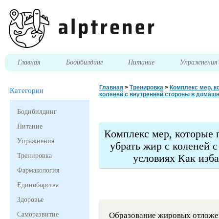
Главная
Бодибилдинг
Питание
Упражнени
Главная
>
Тренировка
>
Комплекс мер, ко
Категории
коленей с внутренней стороны в домашн
Бодибилдинг
Питание
Комплекс мер, которые 
Упражнения
убрать жир с коленей 
Тренировка
условиях Как изб
Фармакология
Единоборства
Здоровье
Саморазвитие
Образование жировых отложен