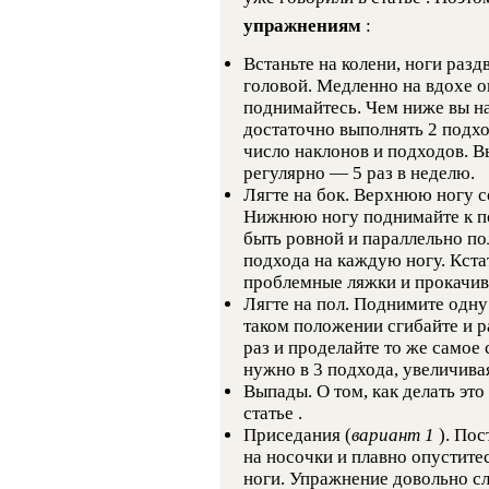
упражнениям
:
Встаньте на колени, ноги разд
головой. Медленно на вдохе о
поднимайтесь. Чем ниже вы н
достаточно выполнять 2 подхо
число наклонов и подходов. 
регулярно — 5 раз в неделю.
Лягте на бок. Верхнюю ногу со
Нижнюю ногу поднимайте к по
быть ровной и параллельно по
подхода на каждую ногу. Кста
проблемные ляжки и прокачив
Лягте на пол. Поднимите одну
таком положении сгибайте и р
раз и проделайте то же самое
нужно в 3 подхода, увеличива
Выпады. О том, как делать эт
статье .
Приседания (
вариант 1
). По
на носочки и плавно опуститес
ноги. Упражнение довольно сл