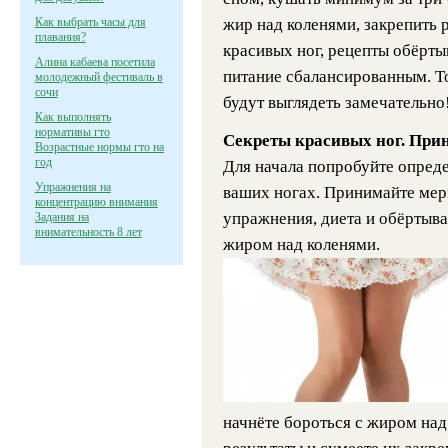
Как выбрать часы для
жир над коленями, закрепить 
плавания?
красивых ног, рецепты обёрты
Алина кабаева посетила
питание сбалансированным. То
молодежный фестиваль в
сочи
будут выглядеть замечательно
Как выполнять
нормативы гто
Секреты красивых ног. Пр
Возрастные нормы гто на
год
Для начала попробуйте опреде
Упражнения на
ваших ногах. Принимайте мер
концентрацию внимания
упражнения, диета и обёртыва
Задания на
внимательность 8 лет
жиром над коленями.
начнёте бороться с жиром над