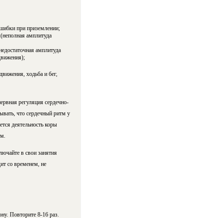
ошибки при приземлении;
 (неполная амплитуда
недостаточная амплитуда
движения);
вижения, ходьба и бег,
ервная регуляция сердечно-
ывать, что сердечный ритм у
ется деятельность коры
м.
лючайте в свои занятия
ит со временем, не
ну. Повторите 8-16 раз.