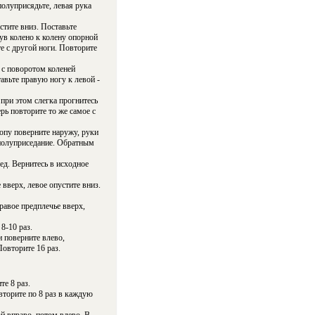
олуприсядьте, левая рука
стите вниз. Поставьте
нув колено к колену опорной
е с другой ноги. Повторите
х с поворотом коленей
тавьте правую ногу к левой -
 при этом слегка прогнитесь
рь повторите то же самое с
топу поверните наружу, руки
 полуприседание. Обратным
ед. Вернитесь в исходное
 вверх, левое опустите вниз.
равое предплечье вверх,
8-10 раз.
и поверните влево,
Повторите 16 раз.
те 8 раз.
вторите по 8 раз в каждую