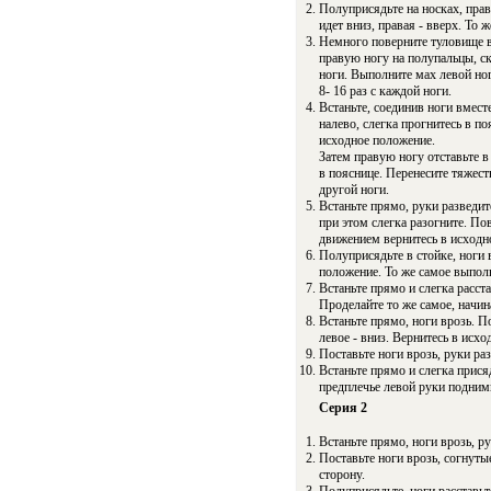
Полуприсядьте на носках, прав
идет вниз, правая - вверх. То 
Немного поверните туловище вп
правую ногу на полупальцы, ск
ноги. Выполните мах левой ног
8- 16 раз с каждой ноги.
Встаньте, соединив ноги вмест
налево, слегка прогнитесь в по
исходное положение.
Затем правую ногу отставьте в 
в пояснице. Перенесите тяжесть
другой ноги.
Встаньте прямо, руки разведит
при этом слегка разогните. По
движением вернитесь в исходно
Полуприсядьте в стойке, ноги 
положение. То же самое выполн
Встаньте прямо и слегка расста
Проделайте то же самое, начина
Встаньте прямо, ноги врозь. П
левое - вниз. Вернитесь в исх
Поставьте ноги врозь, руки ра
Встаньте прямо и слегка прися
предплечье левой руки подними
Серия 2
Встаньте прямо, ноги врозь, р
Поставьте ноги врозь, согнуты
сторону.