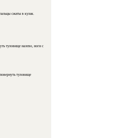
пальцы сжаты в кулак.
уть туловище налево, ноги с
 повернуть туловище