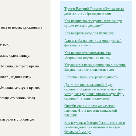
Тренер Валерий Газзаев: «Это какое-то
дилетантство Президент и сын
Как правильно построить питание при
сушке тела для девушек?
маясь на носки, движением в
Как выбрать часы для плавания?
Алина кабаева посетила молодежный
прямо.
фестиваль в сочи
Как выполнять нормативы гто
жать, ладони книзу.
Возрастные нормы гто на год
Упражнения на концентрацию внимания
сблизить, смотреть прямо.
Задания на внимательность 8 лет
зжать, ладони книзу.
Гитарный бой и его разновидности
Диета татьяны малаховой. Будь
сблизить, смотреть прямо.
стройной. Худеем по новой правильной
методике здорового питания курс будь
овище отклонить назад.
стройной татьяны малаховой
Онлайн чтение книги кавказский
пленник Что в повести кавказский
пленник
сти руки в стороны до
Как научиться быстро бегать: техники и
рекомендации Как научиться быстро
бегать за 5 минут