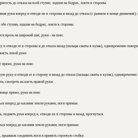
рисесть до отказа на всей ступне, ладони на бедрах, локти в стороны.
ая руки вперед и отводя их в стороны и назад до отказа (с рывком в конце движения); 
 обе ступни, ладони на бедрах, локти в стороны.
ги врозь на широкий шаг, руки - на пояс.
у и отводя ее в стороны и до отказа назад (пальцы сжаты в кулак), одновременно поверн
 кисть левой руки.
 прямо, руки на пояс.
ую руку и отводя ее в сторону и назад до отказа (пальцы сжаты в кулак), одновременно
ать, смотреть на кисть правой руки.
овище прямо, руки на пояс
ься вперед до касания земли руками, ноги прямые.
 поднять руки вперед и, отводя их в стороны и назад, прогнуться.
ься вперед до касания земли руками, ноги прямые.
 прыжком соединить ноги и принять строевую стойку.