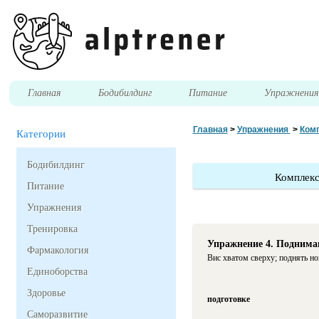
Главная
Бодибилдинг
Питание
Упражнени
Главная
>
Упражнения
>
Комп
Категории
Бодибилдинг
Комплекс
Питание
Упражнения
Тренировка
Упражнение 4. Подниман
Фармакология
Вис хватом сверху; поднять но
Единоборства
Здоровье
подготовке
Саморазвитие