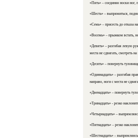
«Пять» – соединяя носки ног, п
«Шесть» – выпрямиться, подним
«Семь» – присесть до отказа на
«Восемь» – прыжком встать, но
«Девять» – разгибая левую рук
места не сдвигать, смотреть на
«Десять» – повернуть туловище
«Одиннадцать» – разгибая прав
направо, ноги с места не сдвиг
«Двенадцать» – повернуть тул
«Тринадцать» - резко наклонит
«Четырнадцать» – выпрямляясь,
«Пятнадцать» – резко наклонит
«Шестнадцать» – выпрямляясь,