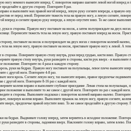
ую ногу немного вынесите вперед. С поворотом направо шагните левой ногой вперед и п
же проделайте в другую сторону. Повторите 8 раз.
раво и выполните мах правой ногой вперед, левую руку согните впереди, а правую опу
рестив ее перед левой. Перенесите тяжесть тела на правую ногу, а левую согните, повер
ой вперед и согните правую руку впереди, а левую опустите вниз. То же самое выполнит
е, руки в стороны. Правую ногу поставьте на носок, а затем полуприсядьте на двух нога
яснице. Перенесите тяжесть тела на левую ногу, правую поставьте вперед на носок. Прис
сторону, поставьте на носок и полуприсядьте на двух ногах с поворотом коленей налево,
 тела на левую ногу, правую поставьте на носок, приставьте правую ногу к левой. А тепе
е в стороны. Поверните правую стопу внутрь, руки перед грудью, кисти вниз. Правую с
верните правую стопу внутрь, руки разведите в стороны, кисти рук вверх - и выполните
е положение. Повторите по 4 раза в каждую сторону.
врозь, руки на бедрах. Правую ногу поставьте на полупальцы, левое плечо вынесите впер
ите с другой ноги. Повторите 4-8 раз.
вьте ноги врозь. Согните левую ногу, таз вынесите вправо, правое предплечье поднимите
я с другой ноги. Повторите 8-16 раз с каждой ноги.
оверните колени вправо и выполните глубокое приседание. Левая стопа на полупальцах, п
одное положение и выполните то же самое с другой ноги. Повторите по раз с каждой ноги.
зведите в стороны. Выполните подскоки с поворотом коленей направо-налево. Повторите 
дьте, повернув колени вправо. Выполните прыжок на левую ногу, правую согните, колен
те вверх, предплечье правой опустите вниз. То же самое проделайте в другую сторону. 
уки на бедрах. Выдвиньте голову вперед, затем вернитесь в исходное положение. Повтори
е руки разведите в стороны, ладонями вверх. Наклоните голову вправо, затем влево. По