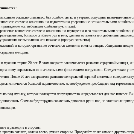
нивается:
выполнено согласно описанию, без ошибок, легко и уверено, допущены незначительные 
ыполнено согласно описанию, но недостаточно уверенно и с незначительными ошибками
и разведение ног, небольшое сгибание рук и тела);
пражнение выполнено согласно описанию, но неуверенно и со значительными ошибками (
разведение ног, большое сгибание рук и тела, сделана остановка или добавлены лишние 
упражнение не выполнено или искажено (пропуск элемента).
жнений, в которых органично сочетаются элементы многих танцев, общеразвивающие д
страдные мелодии.
и мужчин старше 20 лет. В этом возрасте заканчивается развитие сердечной мышцы, и н
 организму справляться со значительными физическими нагрузками. Следует также учит
жчин. После 20 лет завершается развитие центральной нервной системы и совершенству
цессы отличаются большой подвижностью, но возбуждение преобладает над торможение
но под музыку, которая пользуется популярностью и представляет для вас интерес. Вк
динировать. Сначала будет трудно совмещать движения рук и ног, но этот навык приход
ровизации.
мите и разведите в стороны.
, правую согните, колено влево, руки в стороны. Проделайте то же самое в другую сторо