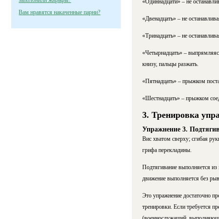
заполонили жирафы?
«Одиннадцати» – не останавлив
Вам нравятся накаченные парни?
«Двенадцать» – не останавлива
«Тринадцать» – не останавлива
«Четырнадцать» – выпрямляясь,
книзу, пальцы разжать.
«Пятнадцать» – прыжком поста
«Шестнадцать» – прыжком соеди
3. Тренировка упр
Упражнение 3. Подтягив
Вис хватом сверху; сгибая рук
грифа перекладины.
Подтягивание выполняется из 
движение выполняется без рыв
Это упражнение достаточно пр
тренировки. Если требуется п
(военнослужащий, выполняющи