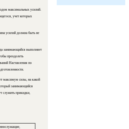
тодом максимальных усилий.
щегося, учет которых
на усилий должна быть не
гда занимающийся выполняет
тобы преодолеть
ований Наставления по
одготовленности.
т максимум силы, на какой
 который занимающийся
т служить прикидки,
ннослужащие,