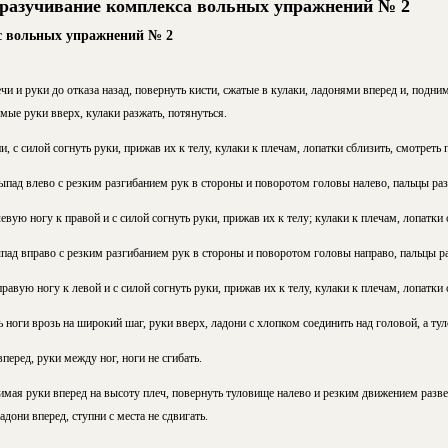
 разучивание комплекса вольных упражнений № 2
с вольных упражнений № 2
ечи и руки до отказа назад, повернуть кисти, сжатые в кулаки, ладонями вперед и, подни
ые руки вверх, кулаки разжать, потянуться.
и, с силой согнуть руки, прижав их к телу, кулаки к плечам, лопатки сблизить, смотреть 
пад влево с резким разгибанием рук в стороны и поворотом головы налево, пальцы раз
евую ногу к правой и с силой согнуть руки, прижав их к телу; кулаки к плечам, лопатки 
ад вправо с резким разгибанием рук в стороны и поворотом головы направо, пальцы ра
равую ногу к левой и с силой согнуть руки, прижав их к телу, кулаки к плечам, лопатки 
ноги врозь на широкий шаг, руки вверх, ладони с хлопком соединить над головой, а тул
перед, руки между ног, ноги не сгибать.
имая руки вперед на высоту плеч, повернуть туловище налево и резким движением разве
адони вперед, ступни с места не сдвигать.