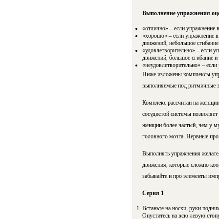
Выполнение упражнения оце
«отлично» – если упражнение 
«хорошо» – если упражнение в
движений, небольшое сгибание 
«удовлетворительно» – если у
движений, большое сгибание и 
«неудовлетворительно» – если 
Ниже изложены комплексы упра
выполняемые под ритмичные э
Комплекс рассчитан на женщин 
сосудистой системы позволяет
женщин более частый, чем у му
головного мозга. Нервные про
Выполнять упражнения желатель
движения, которые сложно коор
забывайте и про элементы имп
Серия 1
Встаньте на носки, руки подни
Опуститесь на всю левую стопу