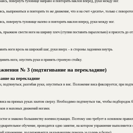
аясь, повернуть туловище направо и повторить наклон вперед, руки между ног.
ясь, выпрямиться и повторить то же движение, что и на счет «десять», только с поворот
ясь, повернуть туловище налево и повторить наклон вперед, руки между ног.
 прыжком свести ноги на ширину плеч (ступни поставить параллельно) и присесть до от
вить ноги врозь на широкий шаг, руки вверх – в стороны ладонями внутрь.
нить ноги, опустить руки и принять строевую стойку.
ажнения № 3 (подтягивание на перекладине)
ание на перекладине
и, подтянуться; разгибая руки, опуститься в вис. Положение виса фиксируется; при по
виса на прямых руках хватом сверху. Необходимо подтянуться так, чтобы подбородок 
ков и маховых движений ногами.
остое и знакомо большинству военнослужащих. Поэтому оно требует в основном правил
редварительное обучение, проводится одно занятие, на котором упражнение выполняется
й упражнение, поддерживается оказывающим помощь за голень и бедро).