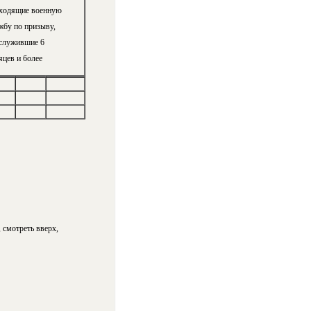
ходящие военную
жбу по призыву,
служившие 6
яцев и более
 смотреть вверх,