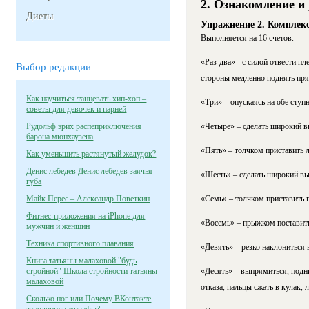
2. Ознакомление и
Диеты
Упражнение 2. Комплек
Выполняется на 16 счетов.
«Раз-два» - с силой отвести пл
Выбор редакции
стороны медленно поднять прям
Как научиться танцевать хип-хоп –
«Три» – опускаясь на обе ступн
советы для девочек и парней
Рудольф эрих распеприключения
«Четыре» – сделать широкий вы
барона мюнхаузена
«Пять» – толчком приставить л
Как уменьшить растянутый желудок?
Денис лебедев Денис лебедев заячья
«Шесть» – сделать широкий вып
губа
Майк Перес – Александр Поветкин
«Семь» – толчком приставить п
Фитнес-приложения на iPhone для
«Восемь» – прыжком поставить 
мужчин и женщин
Техника спортивного плавания
«Девять» – резко наклониться в
Книга татьяны малаховой "будь
стройной" Школа стройности татьяны
«Десять» – выпрямиться, подн
малаховой
отказа, пальцы сжать в кулак, л
Сколько ног или Почему ВКонтакте