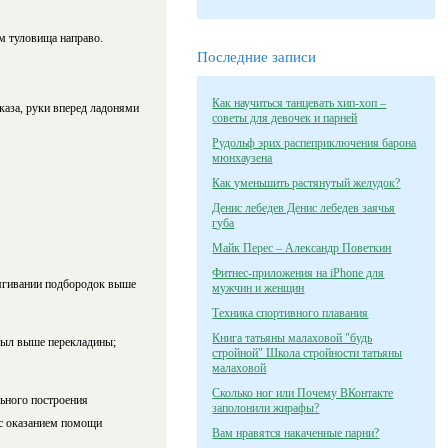
ом туловища направо.
Последние записи
Как научиться танцевать хип-хоп –
каза, руки вперед ладонями
советы для девочек и парней
Рудольф эрих распеприключения барона
мюнхаузена
Как уменьшить растянутый желудок?
Денис лебедев Денис лебедев заячья
губа
Майк Перес – Александр Поветкин
Фитнес-приложения на iPhone для
дтягивании подбородок выше
мужчин и женщин
Техника спортивного плавания
Книга татьяны малаховой "будь
был выше перекладины;
стройной" Школа стройности татьяны
малаховой
Сколько ног или Почему ВКонтакте
ьного построения
заполонили жирафы?
 с оказанием помощи
Вам нравятся накаченные парни?