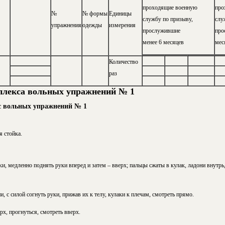
проходящие военную
про
№
№ формы
Единицы
службу по призыву,
слу
упражнения
одежды
измерения
прослужившие
про
менее 6 месяцев
мес
Количество
раз
плекса вольных упражнений № 1
с вольных упражнений № 1
я стойка.
ки, медленно поднять руки вперед и затем – вверх; пальцы сжаты в кулак, ладони внутрь,
и, с силой согнуть руки, прижав их к телу, кулаки к плечам, смотреть прямо.
рх, прогнуться, смотреть вверх.