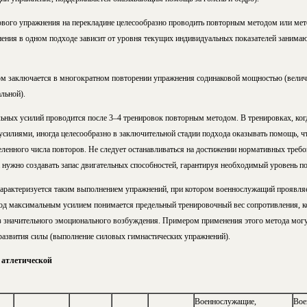
вого упражнения на перекладине целесообразно проводить повторным методом или ме
ения в одном подходе зависит от уровня текущих индивидуальных показателей занимаю
м заключается в многократном повторении упражнения содинаковой мощностью (величи
льной).
ьных усилий проводится после 3–4 тренировок повторным методом. В тренировках, ко
силиями, иногда целесообразно в заключительной стадии подхода оказывать помощь, ч
еленного числа повторов. Не следует останавливаться на достижении нормативных треб
 нужно создавать запас двигательных способностей, гарантируя необходимый уровень п
арактеризуется таким выполнением упражнений, при котором военнослужащий проявляе
Под максимальным усилием понимается предельный тренировочный вес сопротивления,
з значительного эмоционального возбуждения. Примером применения этого метода могу
азвития силы (выполнение силовых гимнастических упражнений).
 атлетической
Военнослужащие,
Вое