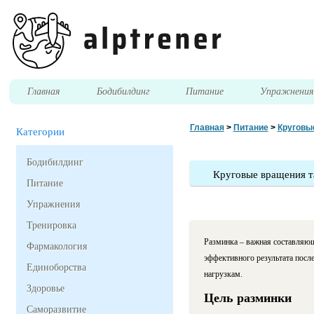
Главная
Бодибилдинг
Питание
Упражнени
Главная
>
Питание
>
Круговые
Категории
Бодибилдинг
Круговые вращения т
Питание
Упражнения
Тренировка
Разминка – важная составляюща
Фармакология
эффективного результата посл
Единоборства
нагрузкам.
Здоровье
Цель разминки
Саморазвитие