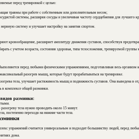
няемые перед тренировкой с целью:
ащая травмы при работе с собственным или дополнительным весом;
судистой системы, расширяя сосуды и увеличивая частоту сердцебиения для лучшего кр
 нервную систему и улучшает настройку на занятия спортом.
ряют кровообращение, расширяет амплитуду движения суставов, способствуя предотвр
ирать с учетом возраста, состояния здоровья, типа телосложения, тренируемой групп
Выполняется перед любыми физическими упражнениями, подготавливая весь организм к
максимальный разогрев мышц, которые будут прорабатываться на тренировке.
огрева тела, улучшает растяжимость мышц и подвижность суставов. Она выведена в отд
ь в комплексе общей разминки.
 видов разминки:
стыми.
 разогреву тела нужно проводить около 15 минут.
ла, постепенно переходя на нижние части тела.
азминки
лекс упражнений считается универсальным и подходит большинству людей, перед любы
анятиях дома.