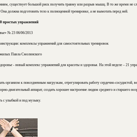
ниям, существует большой риск получить травму или разрыв мышц. В то же время не сл
на должна подготовить тело к полноценной тренировке, а не вымотать перед ней.
0 простых упражнений
вье» № 23 06/06/2013
-инструкции: комплексы упражнений для самостоятельных тренировок
ожилых Павла Смолянского
оровье - новый комплекс упражнений для красоты и здоровья. На этой неделе – 21 упр
ать организм к повседневным нагрузкам, отрегулировать работу сердечно-сосудистой, ве
рно-двигательный аппарат, создать хорошее настроение людям среднего и старшего возр
ь с улыбкой и под музыку.