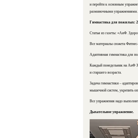
и перейти к основным упражне
разминочными упражнениями. О
Гимнастика для пожилых: 2
Статья из газеты: «АиФ. Здоро
Все материалы сюжета Фитнес
Адаптивная гимнастика для п
Каждый понедельник на АиФ Зд
и старшего возраста.
Задача гимнастики – адаптиров
мышечной систем, укрепить опо
Все упражнения надо выполнят
Дыхательное упражнение.