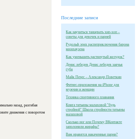
Последние записи
Как научиться танцевать хип-хоп –
советы для девочек и парней
Рудольф эрих распеприключения барона
мюнхаузена
Как уменьшить растянутый желудок?
Денис лебедев Денис лебедев заячья
губа
Майк Перес – Александр Поветкин
Фитнес-приложения на iPhone для
мужчин и женщин
Техника спортивного плавания
Книга татьяны малаховой "будь
имально назад, разгибая
стройной" Школа стройности татьяны
новите движения с поворотом
малаховой
Сколько ног или Почему ВКонтакте
заполонили жирафы?
Вам нравятся накаченные парни?