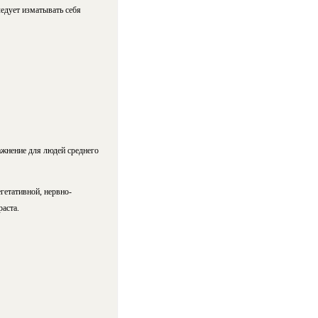
едует изматывать себя
ажнение для людей среднего
гетативной, нервно-
аста.