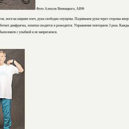
Фото Алексея Витвицкого, АИФ
стоя, ноги на ширине плеч, руки свободно опущены. Поднимаем руки через стороны ввер
отает диафрагма, лопатки сводятся и разводятся. Упражнение повторяем 3 раза. Каждый
Выполняем с улыбкой и не напрягаемся.