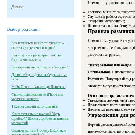
Разминка – упражнения, выпол
Диеты
Растяжки мышц тела, предотвр
Улучшения работы сердечно-со
Ускорения метаболизма;
Положительно воздействует на
Выбор редакции
Правила разминки
Разминочные упражнения уско
Как научиться танцевать хип-хоп –
советы для девочек и парней
для разминки необходимо подб
разделить на группы:
Рудольф эрих распеприключения
барона мюнхаузена
Универсальная или общая.
Как уменьшить растянутый желудок?
Специальная.
Направлена на 
Денис лебедев Денис лебедев заячья
Растяжка.
Популярный вид раз
губа
элементы могут присутствоват
Майк Перес – Александр Поветкин
Фитнес-приложения на iPhone для
Основные правила всех
мужчин и женщин
Упражнения должны быть про
Продолжительность занятия по
Техника спортивного плавания
Начинается разминка с верха те
Книга татьяны малаховой "будь
Упражнения для р
стройной" Школа стройности татьяны
малаховой
Первый рассматриваемый комп
Сколько ног или Почему ВКонтакте
тренажерном зале, так и при з