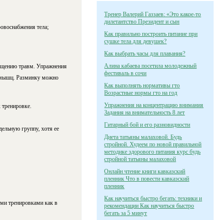
Тренер Валерий Газзаев: «Это какое-то
дилетантство Президент и сын
овоснабжения тела;
Как правильно построить питание при
сушке тела для девушек?
Как выбрать часы для плавания?
Алина кабаева посетила молодежный
ащению травм. Упражнения
фестиваль в сочи
ы мышц. Разминку можно
Как выполнять нормативы гто
Возрастные нормы гто на год
Упражнения на концентрацию внимания
 тренировке.
Задания на внимательность 8 лет
Гитарный бой и его разновидности
ельную группу, хотя ее
Диета татьяны малаховой. Будь
стройной. Худеем по новой правильной
методике здорового питания курс будь
стройной татьяны малаховой
Онлайн чтение книги кавказский
пленник Что в повести кавказский
пленник
Как научиться быстро бегать: техники и
ми тренировками как в
рекомендации Как научиться быстро
бегать за 5 минут