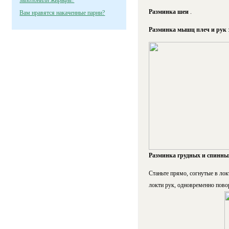
заполонили жирафы?
Разминка шеи
.
Вам нравятся накаченные парни?
Разминка мышц плеч и рук
Разминка грудных и спинн
Станьте прямо, согнутые в лок
локти рук, одновременно повор