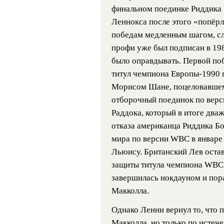
финальном поединке Риддика 
Леннокса после этого «попёрл
победам медленным шагом, сло
профи уже был подписан в 198
было оправдывать. Первой поб
титул чемпиона Европы-1990 
Морисом Шане, поцеловавшем к
отборочный поединок по вер
Раддока, который в итоге два
отказа американца Риддика Бо
мира по версии WBC в январе
Льюису. Британский Лев оста
защиты титула чемпиона WBC 
завершилась нокдауном и по
Макколла.
Однако Ленни вернул то, что по
Макколла, но только по истеч