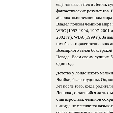
ещё называли Лев и Ленни, сум
фантастических результатов. 
абсолютным чемпионом мира в
Владел поясом чемпион мира 
WBC (1993-1994, 1997-2001 и 
2002 гг.), WBA (1999 г.). За 
имя было торжественно впис
Всемирного залов боксёрской 
Невада. Всем своим лучшим б
один год.
Детство у лондонского мальчи
Ямайки, было трудным. Он, кон
лет после того, когда родител
Леннокс, оставшийся жить с м
став взрослым, чемпион сохра
никогда не стесняется назыв
со сверстниками в школе у Ле