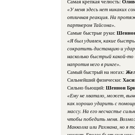
Самая крепкая челюсть:
Олив
«У меня здесь нет никаких со
отличная реакция. На протяж
партнером Тайсона».
Самые быстрые руки:
Шеннон
«Я был удивлен, какие быстры
сократить дистанцию и удар
насколько быстрый какой-то 
напротив него в ринге».
Самый быстрый на ногах:
Жел
Сильнейший физически:
Хаси
Сильно бьющий:
Шеннон Бри
«Ему не хватало, может, вынос
как хорошо ударить с помощь
массу. На его несчастье силь
чтобы победить меня. Возмо
Макколла или Рахмана, но я 
нокаут. Бриггс бьет сильнее»