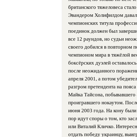
британского тяжеловеса стало
Эвандером Холифилдом давало 
чемпионских титула професси
поединок должен был заверш
все 12 раундов, но судьи нео
своего добился в повторном п
чемпионом мира в тяжёлой вес
боксёрских дуэлей оставалось
после неожиданного поражени
апреля 2001, а потом убедите
разгром претендента на пояса
Майка Тайсона, побывавшего 8
проигравшего нокаутом. Посл
июня 2003 года. На кону были
пор идут споры о том, кто за
или Виталий Кличко. Интересно
отдать победу украинцу, выигр