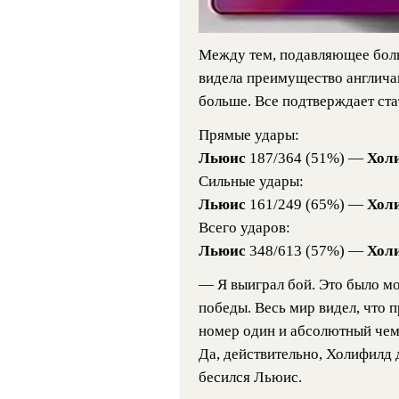
Между тем, подавляющее боль
видела преимущество англичан
больше. Все подтверждает ста
Прямые удары:
Льюис
187/364 (51%) —
Хол
Сильные удары:
Льюис
161/249 (65%) —
Хол
Всего ударов:
Льюис
348/613 (57%) —
Хол
— Я выиграл бой. Это было мо
победы. Весь мир видел, что п
номер один и абсолютный чемп
Да, действительно, Холифилд 
бесился Льюис.