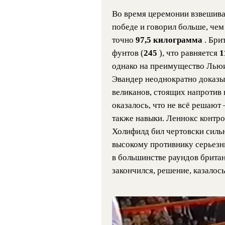
Во время церемонии взвешиван
победе и говорил больше, че
точно
97,5 килограмма
. Бри
фунтов (
245
), что равняется
1
однако на преимущество Льюи
Эвандер неоднократно доказыв
великанов, стоящих напротив н
оказалось, что не всё решают
также навыки. Леннокс контр
Холифилд бил чертовски сильн
высокому противнику серьезн
в большинстве раундов британе
закончился, решение, казалос