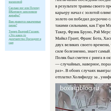
малаховой
в результате травмы своего п
Сколько ног или Почему
ВКонтакте заполонили
карьеру начал с золотой олимп
жирафы?
золото он победил досрочно с
Вам нравятся накаченные
такими сильными, как Гэри Мэ
парни?
Такер, Фрэнк Бруно, Рэй Мерс
Тренер Валерий Газзаев:
«Это какое-то
Майкл Грант, Франс Бота, Хас
дилетантство Президент и
сын
двух великих своего времени, 
силе болезненно, знает самый
Поляк был сметен с ринга в ок
— случайных, наверное, пора
раз». В обоих случаях выигра
отплатил Холифилду за , униф