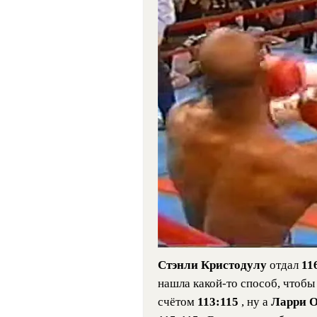
Стэнли Кристодулу
отдал
11
нашла какой-то способ, чтобы
счётом
113:115
, ну а
Ларри 