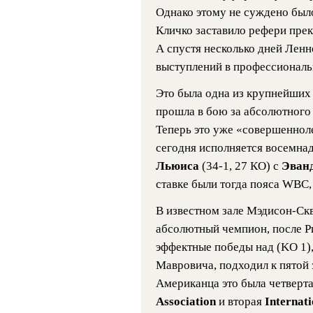
Однако этому не суждено был
Кличко заставило рефери прек
А спустя несколько дней Лен
выступлений в профессиональ
Это была одна из крупнейших а
прошла в бою за абсолютного 
Теперь это уже «совершеннол
сегодня исполняется восемнад
Льюиса
(34-1, 27 КО) с
Эван
ставке были тогда пояса WBC,
В известном зале Мэдисон-Ск
абсолютный чемпион, после Р
эффектные победы над (KO 1),
Мавровича, подходил к пятой 
Американца это была четверт
Association
и вторая
Internat