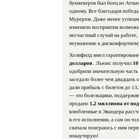
букмекеров был боец из Атлан
одному. Все благодаря побед
Мурером. Даже менее успешно
изменило восприятия возможно
несчастный случай на работе, 
неуважение к дискомфортному
Холифилд имел гарантированн
долларов
. Льюис получил
10
одобрили значительную часть
заседало более чем двадцать о
дали прибыль с билетов до 13
— это болельщики, поддержив
продано
1,2 миллиона от п
влюбленные в Эвандера расс
в его исполнении, а сам он то
сначала поиграюсь с ним первы
нокаутирую!