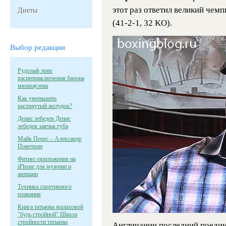
этот раз ответил великий чем
Диеты
(41-2-1, 32 KO).
Выбор редакции
Рудольф эрих
распеприключения барона
мюнхаузена
Как уменьшить
растянутый желудок?
Денис лебедев Денис
лебедев заячья губа
Майк Перес – Александр
Поветкин
Фитнес-приложения на
iPhone для мужчин и
женщин
Техника спортивного
плавания
Книга татьяны малаховой
"будь стройной" Школа
стройности татьяны
Англичанин последний поедино