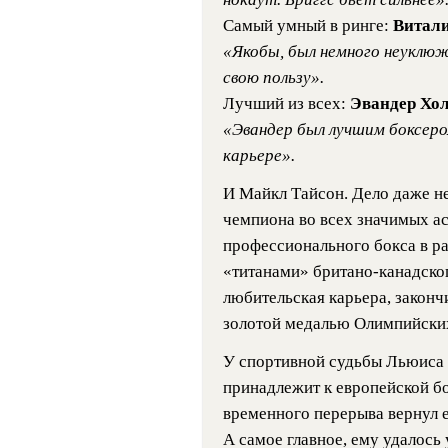
Самый умный в ринге:
Витал
«Якобы, был немного неуклюжи
свою пользу».
Лучший из всех:
Эвандер Хо
«Эвандер был лучшим боксером
карьере».
И Майкл Тайсон. Дело даже не
чемпиона во всех значимых ас
профессионального бокса в ра
«титанами» британо-канадско
любительская карьера, закон
золотой медалью Олимпийских
У спортивной судьбы Льюиса 
принадлежит к европейской б
временного перерыва вернул е
А самое главное, ему удалось 