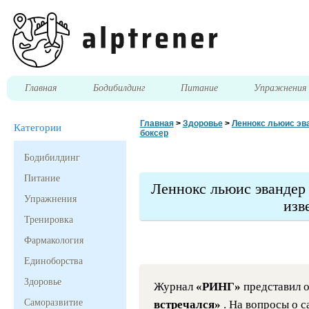
Главная
Бодибилдинг
Питание
Упражнени
Главная
>
Здоровье
>
Леннокс льюис эва
Категории
боксер
Бодибилдинг
Питание
Леннокс льюис эвандер
Упражнения
изв
Тренировка
Фармакология
Единоборства
Здоровье
Журнал
«РИНГ»
представил 
Саморазвитие
встречался»
. На вопросы о 