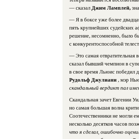
— сказал
Джим Ламплей,
зн
— Я в боксе уже более двадца
пять крупнейших судейских аф
решение, несомненно, было б
с конкурентоспособной телес
— Это самая отвратительная в
сказал бывший чемпион в суп
в свое время Льюис победил д
Рудольф Джулиани
, мэр Нь
скандальный вердикт пал имен
Скандальная зачет Евгении Уи
но самая большая волна крит
Соотечественники не могли ему
несколько десятков часов поз
что я сделал, ошибочно оцени