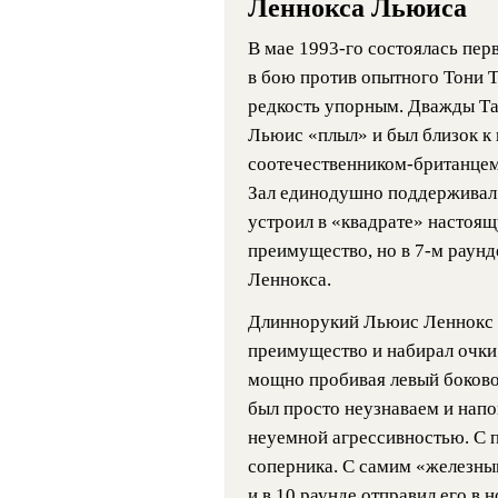
Леннокса Льюиса
В мае 1993-го состоялась пер
в бою против опытного Тони 
редкость упорным. Дважды Так
Льюис «плыл» и был близок к
соотечественником-британцем
Зал единодушно поддерживал
устроил в «квадрате» настоя
преимущество, но в 7-м раун
Леннокса.
Длиннорукий Льюис Леннокс в
преимущество и набирал очки
мощно пробивая левый боковой
был просто неузнаваем и напо
неуемной агрессивностью. С 
соперника. С самим «железны
и в 10 раунде отправил его в н