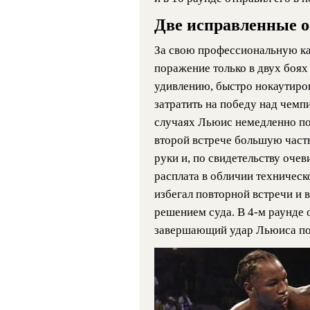
Две исправленные о
За свою профессиональную к
поражение только в двух боях
удивлению, быстро нокаутиро
затратить на победу над чемп
случаях Льюис немедленно по
второй встрече большую часть
руки и, по свидетельству очев
расплата в обличии техническо
избегал повторной встречи и в
решением суда. В 4-м раунде 
завершающий удар Льюиса пол