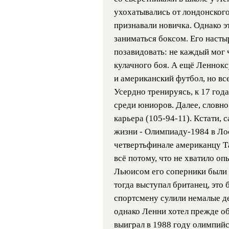
ухохатывались от лондонского
признавали новичка. Однако эт
заниматься боксом. Его наст
позавидовать: не каждый мог 
кулачного боя. А ещё Леннокс
и американский футбол, но вс
Усердно тренируясь, к 17 год
среди юниоров. Далее, словно
карьера (105-94-11). Кстати, 
жизни - Олимпиаду-1984 в Ло
четвертьфинале американцу Т
всё потому, что не хватило оп
Льюисом его соперники были 
тогда выступал британец, это
спортсмену сулили немалые д
однако Ленни хотел прежде об
выиграл в 1988 году олимпийс