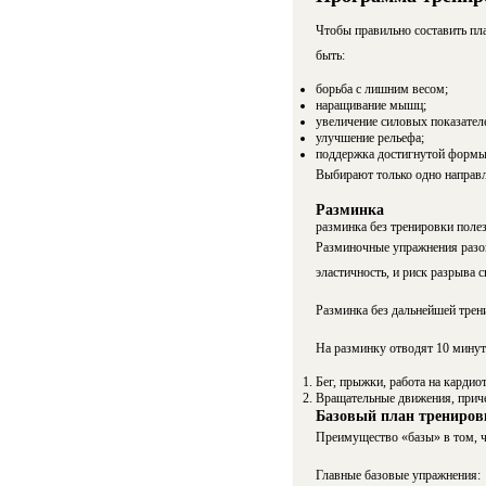
Чтобы правильно составить пл
быть:
борьба с лишним весом;
наращивание мышц;
увеличение силовых показател
улучшение рельефа;
поддержка достигнутой формы
Выбирают только одно направлен
Разминка
разминка без тренировки полез
Разминочные упражнения разог
эластичность, и риск разрыва 
Разминка без дальнейшей трени
На разминку отводят 10 минут
Бег, прыжки, работа на кардио
Вращательные движения, причем
Базовый план трениров
Преимущество «базы» в том, ч
Главные базовые упражнения: