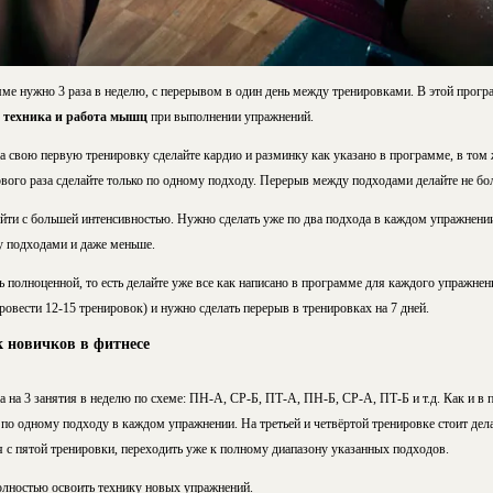
ме нужно 3 раза в неделю, с перерывом в один день между тренировками. В этой програ
е техника и работа мышц
при выполнении упражнений.
а свою первую тренировку сделайте кардио и разминку как указано в программе, в том 
вого раза сделайте только по одному подходу. Перерыв между подходами делайте не б
йти с большей интенсивностью. Нужно сделать уже по два подхода в каждом упражнении
у подходами и даже меньше.
 полноценной, то есть делайте уже все как написано в программе для каждого упражнен
ровести 12-15 тренировок) и нужно сделать перерыв в тренировках на 7 дней.
к новичков в фитнесе
а на 3 занятия в неделю по схеме: ПН-А, СР-Б, ПТ-А, ПН-Б, СР-А, ПТ-Б и т.д.
Как и в 
по одному подходу в каждом упражнении. На третьей и четвёртой тренировке стоит дела
я с пятой тренировки, переходить уже к полному диапазону указанных подходов.
олностью освоить технику новых упражнений.