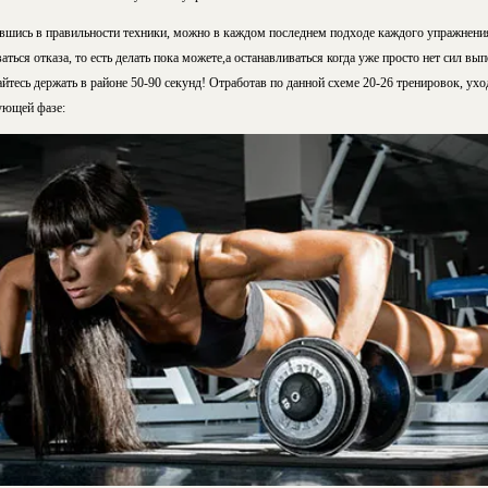
вшись в правильности техники, можно в каждом последнем подходе каждого упражнения 
аться отказа, то есть делать пока можете,а останавливаться когда уже просто нет сил в
тесь держать в районе 50-90 секунд! Отработав по данной схеме 20-26 тренировок, ухо
ующей фазе: