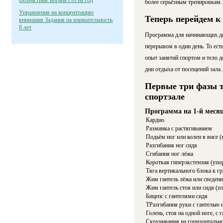
Возрастные нормы гто на год
более серьёзным тренировкам.
Упражнения на концентрацию
Теперь перейдем к
внимания Задания на внимательность
8 лет
Программа для начинающих деву
перерывом в один день. То есть
опыт занятий спортом и тело 
дни отдыха от посещений зала. 
Первые три фазы т
спортзале
Программа на 1-й месяц
Кардио
Разминка с растягиванием
Подьём ног или колен в висе (
Разгибания ног сидя
Сгибания ног лёжа
Короткая гиперэкстензия (упор
Тяга вертикального блока к г
Жим гантель лёжа или сведени
Жим гантель стоя или сидя (п
Бицепс с гантелями сидя
ТРазгибания руки с гантелью и
Голень, стоя на одной ноге, с 
Скручивания на горизонтально