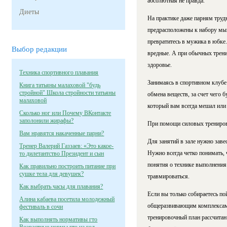
абсолютная не правда.
Диеты
На практике даже парням трудн
предрасположены к набору мыш
превратитесь в мужика в юбке.
Выбор редакции
вредные. А при обычных трени
здоровье.
Техника спортивного плавания
Занимаясь в спортивном клубе
Книга татьяны малаховой "будь
стройной" Школа стройности татьяны
обмена веществ, за счет чего 
малаховой
который вам всегда мешал или 
Сколько ног или Почему ВКонтакте
заполонили жирафы?
При помощи силовых тренирово
Вам нравятся накаченные парни?
Для занятий в зале нужно заве
Тренер Валерий Газзаев: «Это какое-
Нужно всегда четко понимать, 
то дилетантство Президент и сын
понятия о технике выполнения
Как правильно построить питание при
сушке тела для девушек?
травмироваться.
Как выбрать часы для плавания?
Если вы только собираетесь по
Алина кабаева посетила молодежный
общеразвивающим комплексам 
фестиваль в сочи
тренировочный план рассчитан
Как выполнять нормативы гто