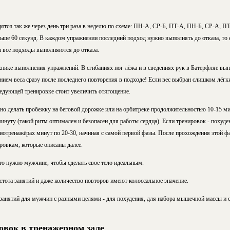
ятся так же через день три раза в неделю по схеме: ПН-А, СР-Б, ПТ-А, ПН-Б, СР-А, ПТ
ьше 60 секунд. В каждом упражнении последний подход нужно выполнять до отказа, то е
а все подходы выполняются до отказа.
хнике выполнения упражнений. В сгибаниях ног лёжа и в сведениях рук в Батерфляе вып
нием веса сразу после последнего повторения в подходе! Если вес выбран слишком лёгки
ледующей тренировке стоит увеличить отягощение.
о делать пробежку на беговой дорожке или на орбитреке продолжительностью 10-15 ми
инуту (такой ритм оптимален и безопасен для работы сердца). Если тренировок - похуде
иотренажёрах минут по 20-30, начиная с самой первой фазы. После прохождения этой фа
ровкам, которые описаны далее.
то нужно мужчине, чтобы сделать свое тело идеальным.
стота занятий и даже количество повторов имеют колоссальное значение.
 занятий для мужчин с разными целями - для похудения, для набора мышечной массы и с
вок в тренажерном зале