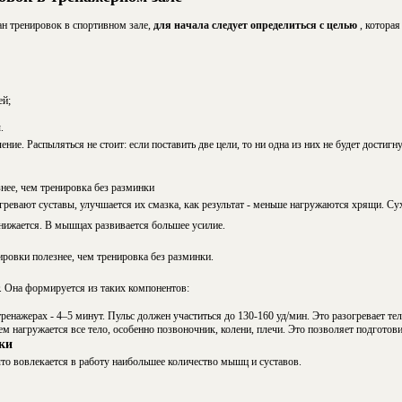
ан тренировок в спортивном зале,
для начала следует определиться с целью
, которая
ей;
.
ие. Распыляться не стоит: если поставить две цели, то ни одна из них не будет достигну
нее, чем тренировка без разминки
ревают суставы, улучшается их смазка, как результат - меньше нагружаются хрящи. 
снижается. В мышцах развивается большее усилие.
ровки полезнее, чем тренировка без разминки.
. Она формируется из таких компонентов:
тренажерах - 4–5 минут. Пульс должен участиться до 130-160 уд/мин. Это разогревает тел
 нагружается все тело, особенно позвоночник, колени, плечи. Это позволяет подготови
ки
то вовлекается в работу наибольшее количество мышц и суставов.