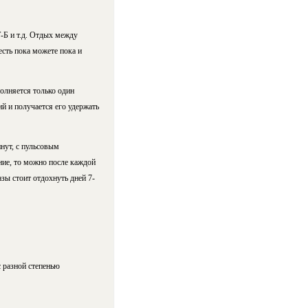
-Б и т.д. Отдых между
сть пока можете пока и
олняется только один
й и получается его удержать
нут, с пульсовым
ние, то можно после каждой
зы стоит отдохнуть дней 7-
 разной степенью