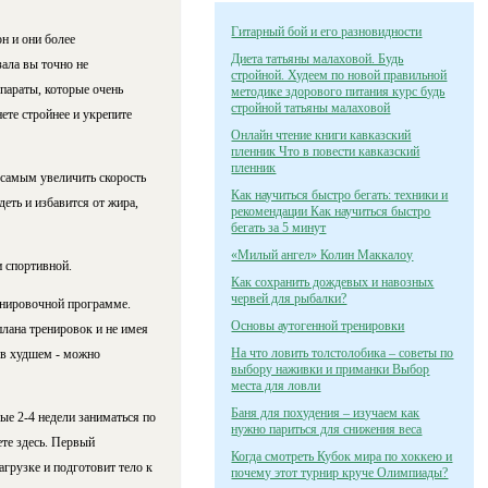
Гитарный бой и его разновидности
н и они более
Диета татьяны малаховой. Будь
ала вы точно не
стройной. Худеем по новой правильной
параты, которые очень
методике здорового питания курс будь
стройной татьяны малаховой
те стройнее и укрепите
Онлайн чтение книги кавказский
пленник Что в повести кавказский
пленник
самым увеличить скорость
Как научиться быстро бегать: техники и
еть и избавится от жира,
рекомендации Как научиться быстро
бегать за 5 минут
«Милый ангел» Колин Маккалоу
 спортивной.
Как сохранить дождевых и навозных
червей для рыбалки?
ренировочной программе.
Основы аутогенной тренировки
плана тренировок и не имея
На что ловить толстолобика – советы по
 в худшем - можно
выбору наживки и приманки Выбор
места для ловли
Баня для похудения – изучаем как
ые 2-4 недели заниматься по
нужно париться для снижения веса
те здесь. Первый
Когда смотреть Кубок мира по хоккею и
рузке и подготовит тело к
почему этот турнир круче Олимпиады?