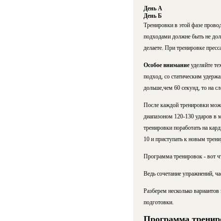
День А
День Б
Тренировки в этой фазе провод
подходами должне быть не дол
делаете. При тренировке пресс
Особое внимание
уделяйте те
подход, со статическим удержа
дольше,чем 60 секунд, то на с
После каждой тренировки можн
диапазоном 120-130 ударов в м
тренировки поработать на кард
10 и приступать к новым трени
Программа тренировок - вот ч
Ведь сочетание упражнений, ча
Разберем несколько вариантов
подготовки.
Программа трениро