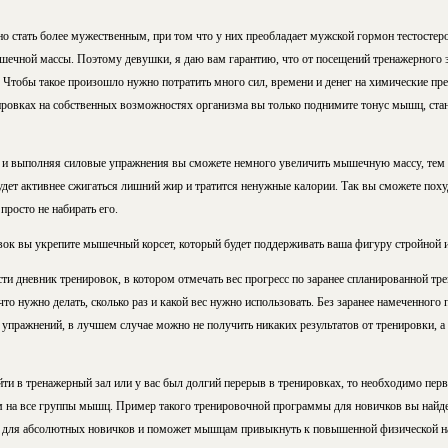
о стать более мужественным, при том что у них преобладает мужской гормон тестостеро
ечной массы. Поэтому девушки, я даю вам гарантию, что от посещений тренажерного з
 Чтобы такое произошло нужно потратить много сил, времени и денег на химические пре
ровках на собственных возможностях организма вы только поднимите тонус мышц, стане
 и выполняя силовые упражнения вы сможете немного увеличить мышечную массу, тем 
будет активнее сжигаться лишний жир и тратится ненужные калории. Так вы сможете похуд
просто не набирать его.
к вы укрепите мышечный корсет, который будет поддерживать ваша фигуру стройной и
сти дневник тренировок, в котором отмечать вес прогресс по заранее спланированной т
что нужно делать, сколько раз и какой вес нужно использовать. Без заранее намеченного 
 упражнений, в лучшем случае можно не получить никаких результатов от тренировки, а
йти в тренажерный зал или у вас был долгий перерыв в тренировках, то необходимо перв
на все группы мышц. Пример такого тренировочной программы для новичков вы найде
 для абсолютных новичков и поможет мышцам привыкнуть к повышенной физической наг