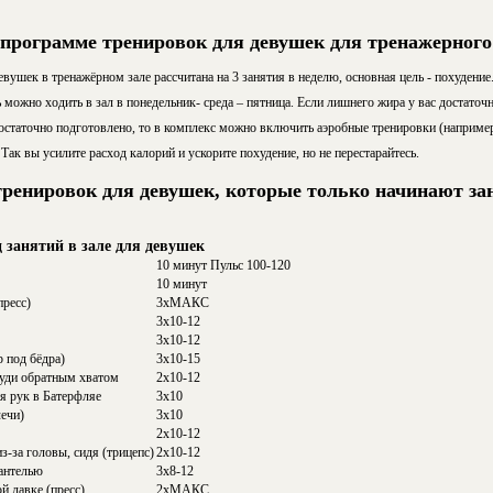
 программе тренировок для девушек для тренажерного
шек в тренажёрном зале рассчитана на 3 занятия в неделю, основная цель - похудение
 можно ходить в зал в понедельник- среда – пятница. Если лишнего жира у вас достаточн
достаточно подготовлено, то в комплекс можно включить аэробные тренировки (например
Так вы усилите расход калорий и ускорите похудение, но не перестарайтесь.
ренировок для девушек, которые только начинают за
 занятий в зале для девушек
10 минут Пульс 100-120
10 минут
пресс)
3хМАКС
3х10-12
3х10-12
 под бёдра)
3х10-15
руди обратным хватом
2х10-12
я рук в Батерфляе
3х10
лечи)
3х10
2х10-12
з-за головы, сидя (трицепс)
2х10-12
гантелью
3х8-12
й лавке (пресс)
2хМАКС