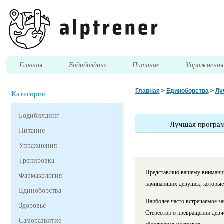
Главная
Бодибилдинг
Питание
Упражнени
Главная
>
Единоборства
>
Лу
Категории
Бодибилдинг
Лучшая программ
Питание
Упражнения
Тренировка
Представляю вашему вниманию
Фармакология
начинающих девушек, которые 
Единоборства
Наиболее часто встречаемое з
Здоровье
Стереотип о превращении девч
Саморазвитие