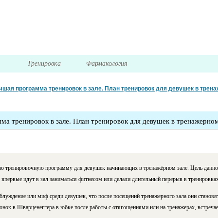
я
Тренировка
Фармакология
чшая программа тренировок в зале. План тренировок для девушек в трен
а тренировок в зале. План тренировок для девушек в тренажерном
 тренировочную программу для девушек начинающих в тренажёрном зале. Цель данног
впервые идут в зал заниматься фитнесом или делали длительный перерыв в тренировках
аблуждение или миф среди девушек, что после посещений тренажерного зала они станов
онок в Шварценеггера в юбке после работы с отягощениями или на тренажерах, встречае