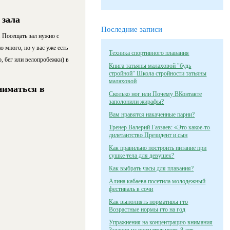
 зала
Последние записи
. Посещать зал нужно с
о много, но у вас уже есть
Техника спортивного плавания
, бег или велопробежки) в
Книга татьяны малаховой "будь
стройной" Школа стройности татьяны
малаховой
ниматься в
Сколько ног или Почему ВКонтакте
заполонили жирафы?
Вам нравятся накаченные парни?
Тренер Валерий Газзаев: «Это какое-то
дилетантство Президент и сын
Как правильно построить питание при
сушке тела для девушек?
Как выбрать часы для плавания?
Алина кабаева посетила молодежный
фестиваль в сочи
Как выполнять нормативы гто
Возрастные нормы гто на год
Упражнения на концентрацию внимания