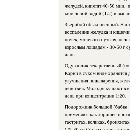
желудей, кипятят 40-50 мин.,
кипяченой водой (1:2) и выпаи
Зверобой обыкновенный. Насто
воспалении желудка и кишечни
почек, мочевого пузыря, печен
взрослым лошадям - 30-50 г су
день.
Одуванчик лекарственный (пол
Корни в сухом виде хранятся д
улучшения пищеварения, желче
действия. Молодняку дают в ви
день при концентрации 1:20.
Подорожник большой (бабка, п
применяют как хорошее проти
гастритах, коликах, бронхита
(25-30 мл) 3 раза в день до ко