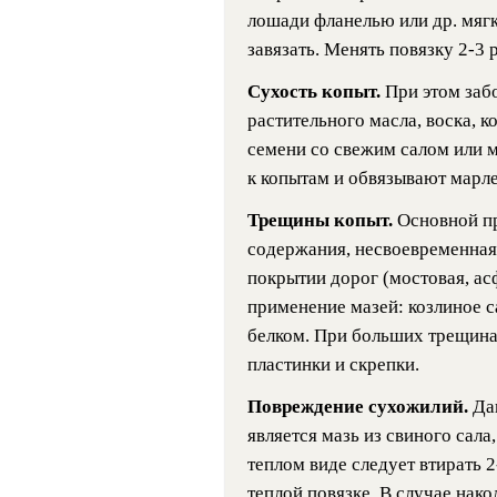
лошади фланелью или др. мяг
завязать. Менять повязку 2-3 р
Сухость копыт.
При этом заб
растительного масла, воска, к
семени со свежим салом или 
к копытам и обвязывают марле
Трещины копыт.
Основной п
содержания, несвоевременная 
покрытии дорог (мостовая, ас
применение мазей: козлиное с
белком. При больших трещина
пластинки и скрепки.
Повреждение сухожилий.
Да
является мазь из свиного сала
теплом виде следует втирать 2
теплой повязке. В случае нако