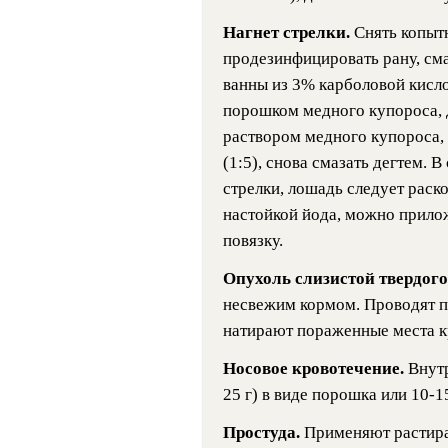
Нагнет стрелки.
Снять копыт
продезинфицировать рану, смаз
ванны из 3% карболовой кисло
порошком медного купороса, 
раствором медного купороса, 
(1:5), снова смазать дегтем. 
стрелки, лошадь следует раско
настойкой йода, можно прило
повязку.
Опухоль слизистой твердог
несвежим кормом. Проводят п
натирают пораженные места к
Носовое кровотечение.
Внут
25 г) в виде порошка или 10-15
Простуда.
Применяют растира