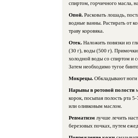
спиртом, горчичного масла, 
Опой.
Расковать лошадь, пост
водные ванны. Растирать от к
траву коровяка.
Отек.
Наложить повязки из гли
(30 г), воды (500 г). Примочк
холодной воды со спиртом и с
Затем необходимо тугое бинто
Мокрецы.
Обкладывают ноги 
Нарывы в ротовой полости
корок, посыпая полость рта 5
или оливковым маслом.
Ревматизм
лучше лечить наст
березовых почках, путем ежед
Повреждение кожи
смазыват