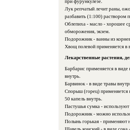
при фурункулезе.
Лук репчатый лечит раны, ож
разбавить (1:100) раствором 
Облепиха - масло - хорошее с
обморожения, экзем.
Подорожник - ванны из корне
Хвощ полевой применяется в в
Лекарственные растения, д
Барбарис применяется в виде 
внутрь.
Барвинок - в виде травы внутрь
Спорыш (горец) применяется п
50 капель внутрь.
Пастушья сумка - используют т
Подорожник - можно использов
Полынь горькая - применяют 
Щавель конский - в виде сока 