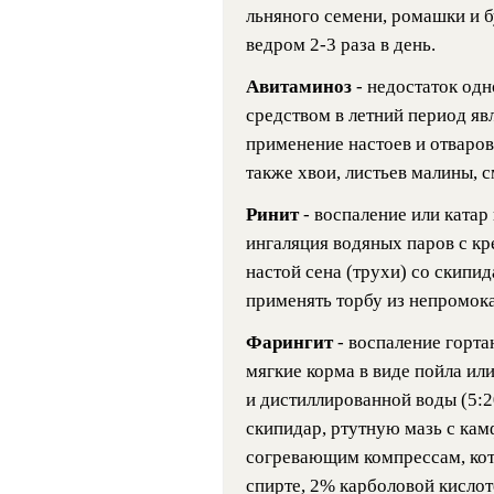
льняного семени, ромашки и б
ведром 2-3 раза в день.
Авитаминоз
- недостаток од
средством в летний период явл
применение настоев и отваров
также хвои, листьев малины, 
Ринит
- воспаление или ката
ингаляция водяных паров с кр
настой сена (трухи) со скипи
применять торбу из непромокае
Фарингит
- воспаление горта
мягкие корма в виде пойла ил
и дистиллированной воды (5:20
скипидар, ртутную мазь с кам
согревающим компрессам, кот
спирте, 2% карболовой кислот