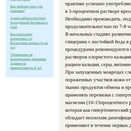
практике успешно употребляю
Как выбрать часы для
в 3-процентном растворе крео
плавания?
Алина кабаева посетила
Необходимо производить. под
молодежный фестиваль в
продолжительностью по 7-8 ч
сочи
В начальных стадиях развити
Как выполнять
нормативы гто
глицерина с настойкой йода в
Возрастные нормы гто на
год
процедурами рекомендуются 
Упражнения на
растворов хлористого кальция
концентрацию внимания
Задания на
рацион кальция, серы, витами
внимательность 8 лет
При запущенных мокрецах сл
пораженных участков кожи от
тканях продуктов обмена и пр
применять перевязки с гипер
магнезии (10-15процентного р
которая как гипертонический 
обладает неплохим дизенфици
применяют в течение первых д