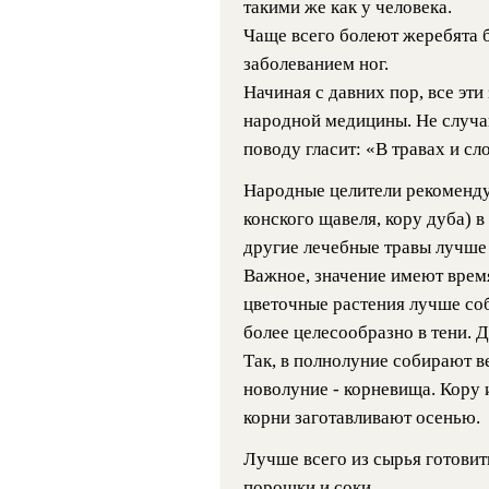
такими же как у человека.
Чаще всего болеют жеребята 
заболеванием ног.
Начиная с давних пор, все эт
народной медици­ны. Не случа
поводу гласит: «В травах и сл
Народные целители рекоменду
конского щавеля, кору дуба) в
другие лечебные травы лучше 
Важное, значение имеют врем
цветочные растения лучше соб
более целесообразно в тени. 
Так, в полнолуние собирают в
новолуние - корневища. Кору и
корни заготавливают осенью.
Лучше всего из сырья готовить
порошки и соки.