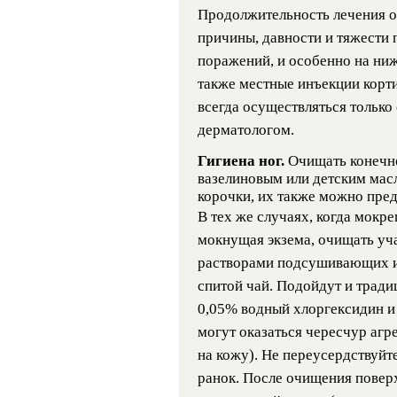
Продолжительность лечения оч
причины, давности и тяжести 
поражений, и особенно на ниж
также местные инъекции корти
всегда осуществляться только
дерматологом.
Гигиена ног.
Очищать конечно
вазелиновым или детским мас
корочки, их также можно пре
В тех же случаях, когда мокре
мокнущая экзема, очищать уч
растворами подсушивающих и
спитой чай. Подойдут и трад
0,05% водный хлоргексидин и
могут оказаться чересчур аг
на кожу). Не переусердствуйт
ранок. После очищения повер