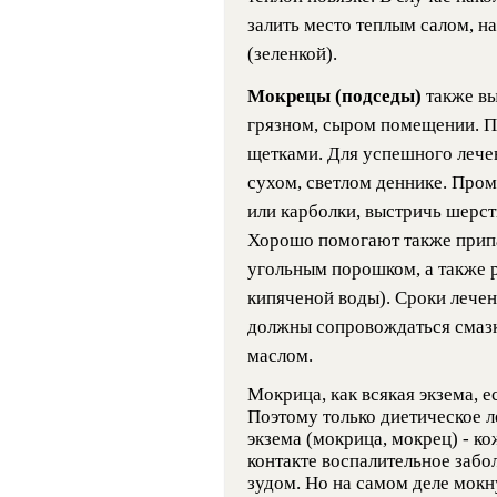
залить место теплым салом, н
(зе­ленкой).
Мокрецы (подседы)
также в
грязном, сыром помещении. П
щетками. Для успешного лече
сухом, светлом деннике. Про
или карболки, выстричь шерст
Хорошо помогают также припа
угольным порошком, а также р
кипяченой воды). Сроки лечен
должны сопровождаться смаз
маслом.
Мокрица, как всякая экзема, е
Поэтому только диетическое 
экзема (мокрица, мокрец) - к
контакте воспалительное забо
зудом. Но на самом деле мокн