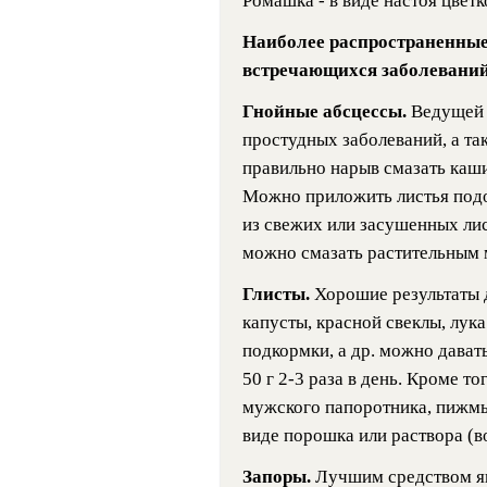
Ромашка - в виде настоя цветко
Наиболее распространенные
встречающихся заболеваний
Гнойные абсцессы.
Ведущей 
простудных заболеваний, а т
правильно нарыв смазать каши
Можно приложить листья подо
из свежих или засушенных лист
можно смазать растительным 
Глисты.
Хорошие результаты 
капусты, красной свеклы, лука
подкормки, а др. можно дават
50 г 2-3 раза в день. Кроме 
мужского папоротника, пижмы, 
виде порошка или раствора (во
Запоры.
Лучшим средством яв