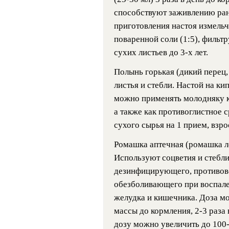
способствуют заживлению ран,
при­готовления настоя измель
поваренной соли (1:5), фильт
сухих листьев до 3-х лет.
Полынь горькая (дикий перец,
листья и стебли. Настой на к
можно применять молодняку к
а также как противоглистное с
сухого сырья на 1 прием, взро
Ромашка аптечная (ромашка ле
Используют соцветия и стебли 
дезинфицирующего, противово
обезболивающего при воспале
желудка и кишечника. Доза м
массы до кормления, 2-3 раза 
дозу можно увеличить до 100-2