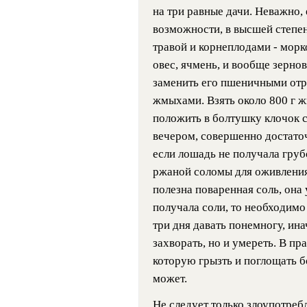
на три равные дачи. Неважно, 
возможности, в высшей степени
травой и корнеплодами - морко
овес, ячмень, и вообще зернов
заменить его пшеничными от
жмыхами. Взять около 800 г ж
положить в болтушку клочок с
вечером, совершенно достато
если лошадь не получала грубо
ржаной соломы для оживления
полезна поваренная соль, она
получала соли, то необходимо
три дня давать понемногу, ина
захворать, но и умереть. В пр
которую грызть и поглощать 
может.
Не следует только злоупотреб