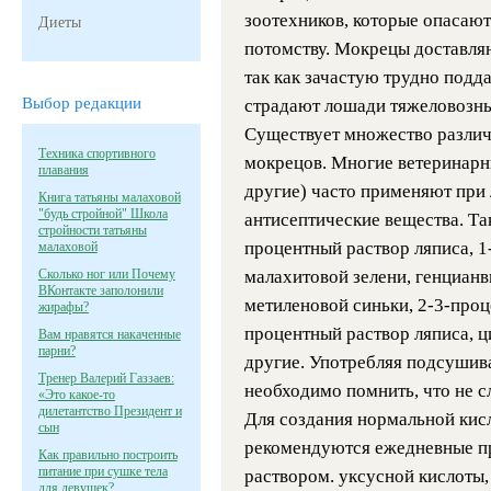
зоотехников, которые опасают
Диеты
потомству. Мокрецы доставля
так как зачастую трудно под
Выбор редакции
страдают лошади тяжеловозны
Существует множество различ
Техника спортивного
мокрецов. Многие ветеринарн
плавания
другие) часто применяют пр
Книга татьяны малаховой
"будь стройной" Школа
антисептические вещества. Та
стройности татьяны
процентный раствор ляписа, 1
малаховой
Сколько ног или Почему
малахитовой зелени, генцианв
ВКонтакте заполонили
метиленовой синьки, 2-3-проц
жирафы?
процентный раствор ляписа, ц
Вам нравятся накаченные
парни?
другие. Употребляя подсушив
Тренер Валерий Газзаев:
необходимо помнить, что не с
«Это какое-то
дилетантство Президент и
Для создания нормальной кис
сын
рекомендуются ежедневные п
Как правильно построить
питание при сушке тела
раствором. уксусной кислоты,
для девушек?