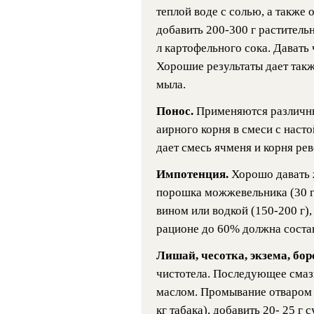
теплой воде с солью, а также 
добавить 200-300 г растительн
л картофельного сока. Давать 
Хорошие результаты дает такж
мыла.
Понос.
Применяются различны
аирного корня в смеси с наст
дает смесь ячменя и корня реве
Импотенция.
Хорошо давать 
порошка можжевельника (30 г)
вином или водкой (150-200 г)
рационе до 60% должна состав
Лишай, чесотка, экзема, бо
чистотела. Последующее смаз
маслом. Промывание отваром ли
кг табака), добавить 20- 25 г 