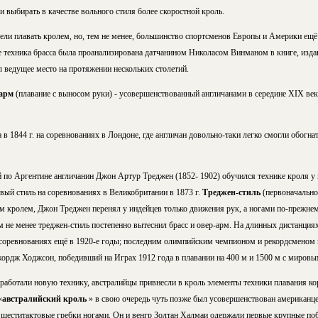
 выбирать в качестве вольного стиля более скоростной кроль.
ли плавать кролем, но, тем не менее, большинство спортсменов Европы и Америки ещё 
е техника брасса была проанализирована датчанином Николасом Винманом в книге, издан
 ведущее место на протяжении нескольких столетий.
-арм
(плавание с выносом руки) - усовершенствованный англичанами в середине XIX ве
а в 1844 г. на соревнованиях в Лондоне, где англичан довольно-таки легко смогли обогн
.
й по Аргентине англичанин Джон Артур Треджен (1852- 1902) обучился технике кроля у
овый стиль на соревнованиях в Великобритании в 1873 г.
Треджен-стиль
(первоначальное
м кролем, Джон Треджен перенял у индейцев только движения рук, а ногами по-прежнем
м не менее треджен-стиль постепенно вытеснил брасс и овер-арм. На длинных дистанция
соревнованиях ещё в 1920-е годы; последним олимпийским чемпионом и рекордсменом
жордж Ходжсон, победивший на Играх 1912 года в плавании на 400 м и 1500 м с мировы
работали новую технику, австралийцы привнесли в кроль элементы техники плавания к
«
австралийский кроль
» в свою очередь чуть позже был усовершенствован американц
 шеститактовые гребки ногами. Он и венгр Золтан Халмаи одержали первые крупные по