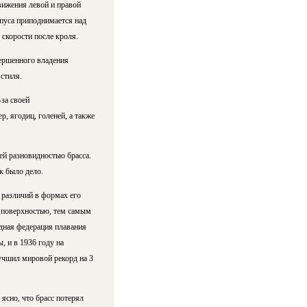
вижения левой и правой
пуса приподнимается над
скорости после кроля.
вершенного владения
стиля.
за своей
р, ягодиц, голеней, а также
ей разновидностью брасса.
к было дело.
 различий в формах его
е поверхностью, тем самым
дная федерация плавания
 и в 1936 году на
учшил мировой рекорд на 3
ясно, что брасс потерял