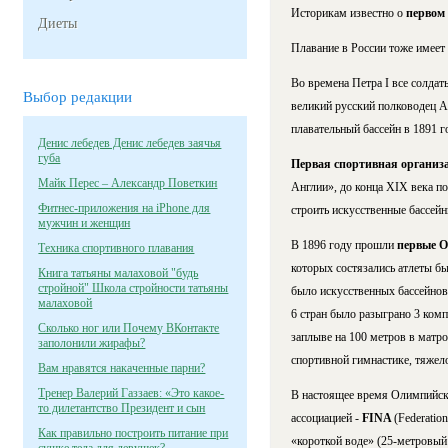
Историкам известно о
первом
Диеты
Плавание в России тоже имеет 
Во времена Петра I все солда
Выбор редакции
великий русский полководец А
плавательный бассейн в 1891 г
Денис лебедев Денис лебедев заячья
губа
Первая спортивная организ
Майк Перес – Александр Поветкин
Англии», до конца XIX века п
Фитнес-приложения на iPhone для
строить искусственные бассейн
мужчин и женщин
В 1896 году прошли
первые 
Техника спортивного плавания
которых состязались атлеты бы
Книга татьяны малаховой "будь
стройной" Школа стройности татьяны
было искусственных бассейнов
малаховой
6 стран было разыграно 3 комп
Сколько ног или Почему ВКонтакте
заплыве на 100 метров в матро
заполонили жирафы?
спортивной гимнастике, тяжело
Вам нравятся накаченные парни?
Тренер Валерий Газзаев: «Это какое-
В настоящее время Олимпийски
то дилетантство Президент и сын
ассоциацией -
FINA
(Federatio
Как правильно построить питание при
«короткой воде» (25-метровый 