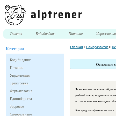
Главная
Бодибилдинг
Питание
Упражнени
Главная
>
Саморазвитие
>
Ос
Категории
Бодибилдинг
Основные с
Питание
Упражнения
Тренировка
За несколько тысячелетий до н
Фармакология
рыбной ловле, подводном пром
Единоборства
археологических находках. Ис
Здоровье
Как средство физического восп
Саморазвитие