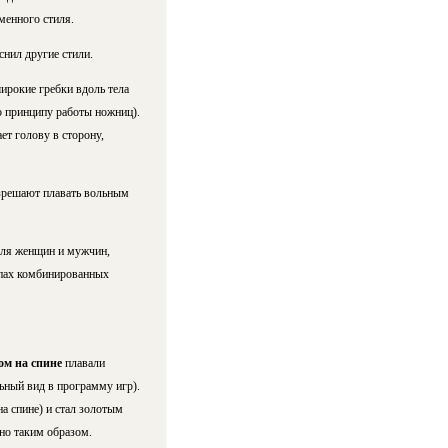
еменного стиля.
нил другие стили.
широкие гребки вдоль тела
о принципу работы ножниц).
ет голову в сторону,
азрешают плавать вольным
 для женщин и мужчин,
апах комбинированных
ом на спине
плавали
ьный вид в программу игр).
на спине) и стал золотым
но таким образом.