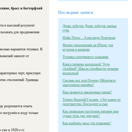
спине, брасс и баттерфляй
Последние записи
ти в высокий результат.
Денис лебедев Денис лебедев заячья
губа
ользовать для продвижения
Майк Перес – Александр Поветкин
Фитнес-приложения на iPhone для
колько вариантов техники. В
мужчин и женщин
вижений зависит от
Техника спортивного плавания
Книга татьяны малаховой "будь
стройной" Школа стройности татьяны
арактерных черт, присущих
малаховой
этих отклонений. Границы
Сколько ног или Почему ВКонтакте
заполонили жирафы?
Вам нравятся накаченные парни?
Тренер Валерий Газзаев: «Это какое-то
дилетантство Президент и сын
вцу разрешается плыть
Как правильно построить питание при
ю погружён в воду только
сушке тела для девушек?
Как выбрать часы для плавания?
 уже в 1920-е гг.