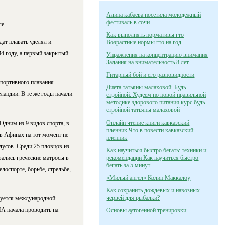
Алина кабаева посетила молодежный
фестиваль в сочи
е.
Как выполнять нормативы гто
ат плавать уделял и
Возрастные нормы гто на год
4 году, а первый закрытый
Упражнения на концентрацию внимания
Задания на внимательность 8 лет
Гитарный бой и его разновидности
спортивного плавания
Диета татьяны малаховой. Будь
ландии. В те же годы начали
стройной. Худеем по новой правильной
методике здорового питания курс будь
стройной татьяны малаховой
Онлайн чтение книги кавказский
 Одним из 9 видов спорта, в
пленник Что в повести кавказский
 в Афинах на тот момент не
пленник
дусов. Среди 25 пловцов из
Как научиться быстро бегать: техники и
вались греческие матросы в
рекомендации Как научиться быстро
бегать за 5 минут
лоспорте, борьбе, стрельбе,
«Милый ангел» Колин Маккалоу
Как сохранить дождевых и навозных
червей для рыбалки?
руется международной
НА начала проводить на
Основы аутогенной тренировки