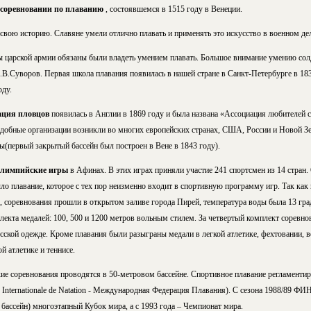
 соревновании по плаванию
, состоявшемся в 1515 году в Венеции.
свою историю. Славяне умели отлично плавать и применять это искусство в военном дел
ты царской армии обязаны были владеть умением плавать. Большое внимание умению солд
.В.Суворов. Первая школа плавания появилась в нашей стране в Санкт-Петербурге в 183
оду.
ация пловцов
появилась в Англии в 1869 году и была названа «Ассоциация любителей 
одобные организации возникли во многих европейских странах, США, России и Новой Зе
ы(первый закрытый бассейн был построен в Вене в 1843 году).
Олимпийские игры
в Афинах. В этих играх приняли участие 241 спортсмен из 14 стран.
ло плавание, которое с тех пор неизменно входит в спортивную программу игр. Так как
, соревнования прошли в открытом заливе города Пирей, температура воды была 13 гра
лекта медалей: 100, 500 и 1200 метров вольным стилем. За четвертый комплект соревно
сской одежде. Кроме плавания были разыграны медали в легкой атлетике, фехтовании, ве
й атлетике и теннисе.
е соревнования проводятся в 50-метровом бассейне. Спортивное плавание регламенти
n Internationale de Natation - Международная Федерация Плавания). С сезона 1988/89 ФИ
бассейн) многоэтапный Кубок мира, а с 1993 года – Чемпионат мира.