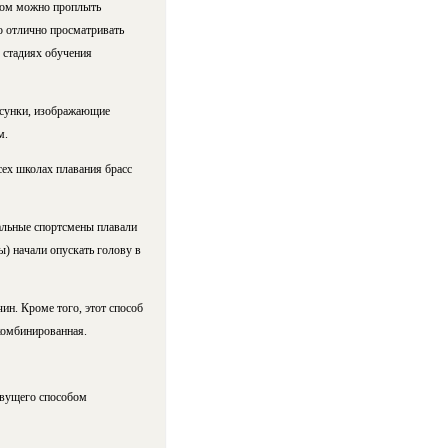
ссом можно проплыть
о отлично просматривать
 стадиях обучения
рисунки, изображающие
м.
сех школах плавания брасс
альные спортсмены плавали
ы) начали опускать голову в
ин. Кроме того, этот способ
 комбинированная.
ывущего способом