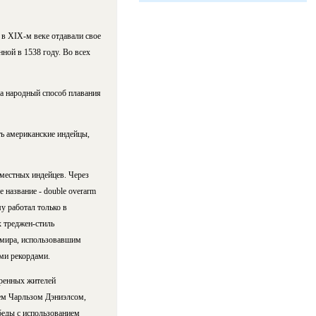
в XIX-м веке отдавали свое
ной в 1538 году. Во всех
ка народный способ плавания
ать американские индейцы,
 местных индейцев. Через
 название - double overarm
у работал только в
х треджен-стиль
 мира, использовавшим
ми рекордами.
оренных жителей
ем Чарльзом Дэниэлсом,
беды с использованием