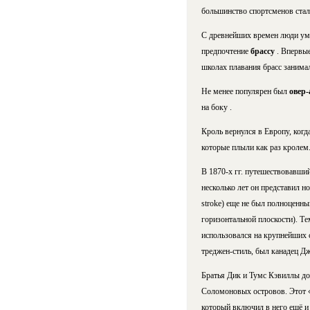
большинство спортсменов стали
С древнейших времен люди уме
предпочтение
брассу
. Впервы
школах плавания брасс занимал
Не менее популярен был
овер
на боку .
Кроль вернулся в Европу, когд
которые плыли как раз кролем
В 1870-х гг. путешествовавши
несколько лет он представил н
stroke) еще не был полноценны
горизонтальной плоскости). Те
использовался на крупнейших 
треджен-стиль, был канадец Д
Братья Дик и Тумс Кэвиллы до
Соломоновых островов. Этот 
который включил в него ещё и