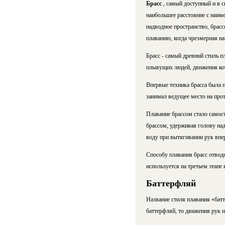
Брасс
, самый доступный и в 
наибольшее расстояние с наим
надводное пространство, брас
плаванию, когда чрезмерная н
Брасс - самый древний стиль п
плывущих людей, движения ко
Впервые техника брасса была 
занимал ведущее место на прот
Плавание брассом стало самос
брассом, удерживая голову над
воду при вытягивании рук впе
Способу плавания брасс отводя
используется на третьем этапе
Баттерфляй
Название стиля плавания «батт
баттерфляй, то движения рук 