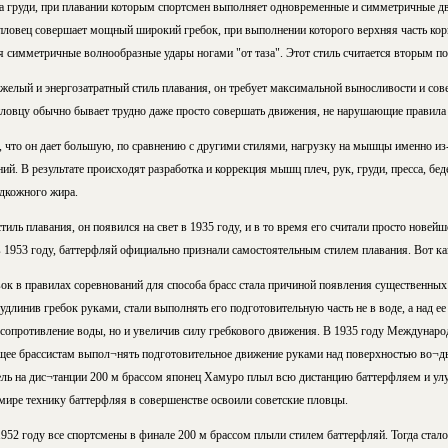
на груди, при плавании которым спортсмен выполняет одновременные и симметричные д
пловец совершает мощный широкий гребок, при выполнении которого верхняя часть кор
 симметричные волнообразные удары ногами "от таза". Этот стиль считается вторым по 
яжелый и энергозатратный стиль плавания, он требует максимальной выносливости и со
ловцу обычно бывает трудно даже просто совершать движения, не нарушающие правила 
, что он дает большую, по сравнению с другими стилями, нагрузку на мышцы именно из-
й. В результате происходят разработка и коррекция мышц плеч, рук, груди, пресса, беде
одкожного жира.
иль плавания, он появился на свет в 1935 году, и в то время его считали просто новейш
 в 1953 году, баттерфляй официально признали самостоятельным стилем плавания. Вот ка
к в правилах соревнований для способа брасс стала причиной появления существенных
длинив гребок руками, стали выполнять его подготовительную часть не в воде, а над е
 сопротивление воды, но и увеличив силу гребкового движения. В 1935 году Междунаро
ее брассистам выпол¬нять подготовительное движение руками над поверхностью во¬ды,
ль на дис¬танции 200 м брассом японец Хамуро плыл всю дистанцию баттерфляем и ул
мире технику баттерфляя в совершенстве освоили советские пловцы.
52 году все спортсмены в финале 200 м брассом плыли стилем баттерфляй. Тогда стало 