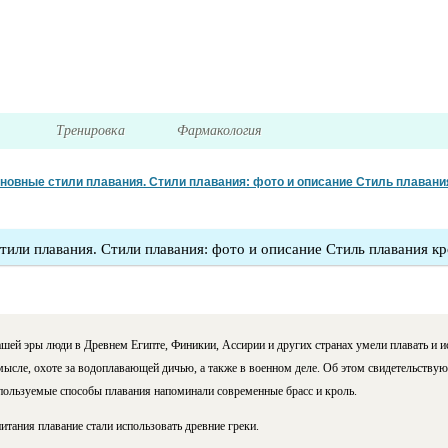
я
Тренировка
Фармакология
новные стили плавания. Стили плавания: фото и описание Стиль плавания
тили плавания. Стили плавания: фото и описание Стиль плавания кр
ашей эры люди в Древнем Египте, Финикии, Ассирии и других странах умели плавать и и
ысле, охоте за водоплавающей дичью, а также в военном деле. Об этом свидетельствую
пользуемые способы плавания напоминали современные брасс и кроль.
итания плавание стали использовать древние греки.