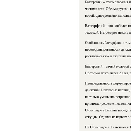
Баттерфляй – стиль плавания 
частями тела. Обеими руками 
водой, одновременно выполняя
Баттерфляй
– это наиболее т
техникой. Нетренированному п
Особенность баттерфляя в том
нескоординированности движени
растяжка связок и сжигание п
Баттерфляй – самый молодой ст
Но только почти через 20 лет,
Неопределенность формулирово
движений. Некоторые пловцы, у
не только уменьшив встречное
принимает решение, позволяющ
Олимпиаде в Берлине победите
секунды. Одними из первых в 
На Олимпиаде в Хельсинки в 19