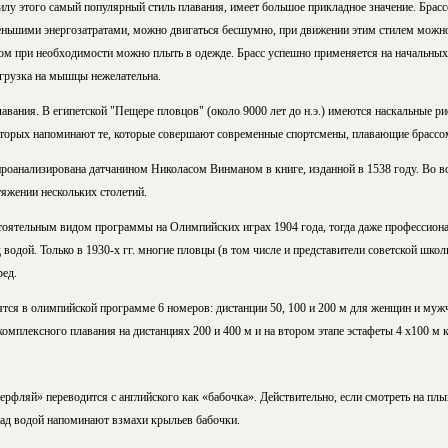
силу этого самый популярный стиль плавания, имеет большое прикладное значение. Бра
еньшими энергозатратами, можно двигаться бесшумно, при движении этим стилем можн
сом при необходимости можно плыть в одежде. Брасс успешно применяется на начальных
агрузка на мышцы нежелательна.
лавания. В египетской "Пещере пловцов" (около 9000 лет до н.э.) имеются наскальные 
торых напоминают те, которые совершают современные спортсмены, плавающие брассо
проанализирована датчанином Николасом Винманом в книге, изданной в 1538 году. Во в
яжении нескольких столетий.
тоятельным видом программы на Олимпийских играх 1904 года, тогда даже профессион
 водой. Только в 1930-х гг. многие пловцы (в том числе и представители советской школ
ред.
тся в олимпийской программе 6 номеров: дистанции 50, 100 и 200 м для женщин и мужч
 комплексного плавания на дистанциях 200 и 400 м и на втором этапе эстафеты 4 х100 м
ерфляй» переводится с английского как «бабочка». Действительно, если смотреть на пл
над водой напоминают взмахи крыльев бабочки.