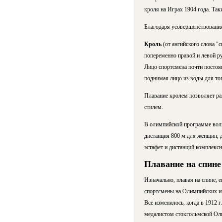
кроля на Играх 1904 года. Так
Благодаря усовершенствования
Кроль
(от ангийского слова "
попеременно правой и левой р
Лицо спортсмена почти постоян
поднимая лицо из воды для тог
Плавание кролем позволяет ра
стилем.
В олимпийской программе вольн
дистанция 800 м для женщин, 
эстафет и дистанций комплексн
Плавание на спине
Изначально, плавая на спине, 
спортсмены на Олимпийских иг
Все изменилось, когда в 1912 
медалистом стокгольмской Оли