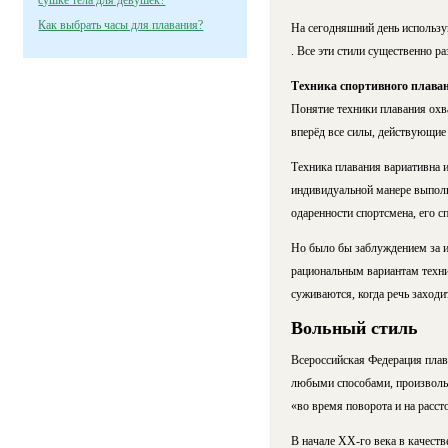
сушке тела для девушек?
Как выбрать часы для плавания?
На сегодняшний день использ
. Все эти стили существенно р
Техника спортивного плава
Понятие техники плавания охв
вперёд все силы, действующие 
Техника плавания вариативна и
индивидуальной манере выполн
одаренности спортсмена, его сп
Но было бы заблуждением за и
рациональным вариантам техни
суживаются, когда речь заходи
Вольный стиль
Всероссийская Федерация плав
любыми способами, произвольн
«во время поворота и на расст
В начале XX-го века в качестве