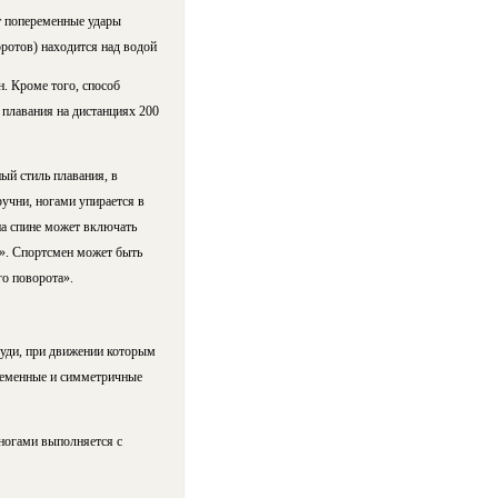
т попеременные удары
оротов) находится над водой
. Кроме того, способ
 плавания на дистанциях 200
ый стиль плавания, в
учни, ногами упирается в
на спине может включать
я». Спортсмен может быть
го поворота».
груди, при движении которым
ременные и симметричные
ногами выполняется с