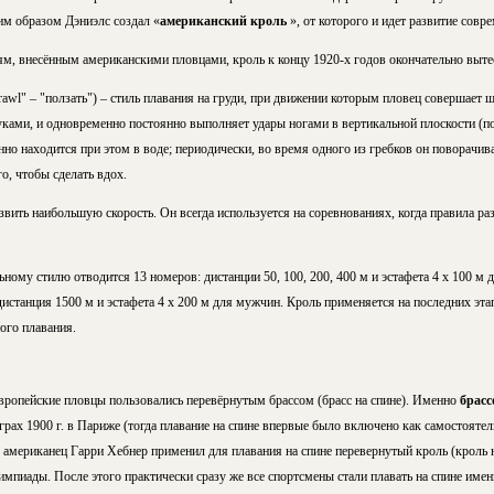
им образом Дэниэлс создал «
американский кроль
», от которого и идет развитие совр
м, внесённым американскими пловцами, кроль к концу 1920-х годов окончательно вытес
crawl" – "ползать") – стиль плавания на груди, при движении которым пловец совершает 
уками, и одновременно постоянно выполняет удары ногами в вертикальной плоскости (п
но находится при этом в воде; периодически, во время одного из гребков он поворачива
о, чтобы сделать вдох.
звить наибольшую скорость. Он всегда используется на соревнованиях, когда правила р
ому стилю отводится 13 номеров: дистанции 50, 100, 200, 400 м и эстафета 4 х 100 м
дистанция 1500 м и эстафета 4 х 200 м для мужчин. Кроль применяется на последних эт
ого плавания.
европейские пловцы пользовались перевёрнутым брассом (брасс на спине). Именно
брасс
рах 1900 г. в Париже (тогда плавание на спине впервые было включено как самостоятел
г. американец Гарри Хебнер применил для плавания на спине перевернутый кроль (кроль 
мпиады. После этого практически сразу же все спортсмены стали плавать на спине имен