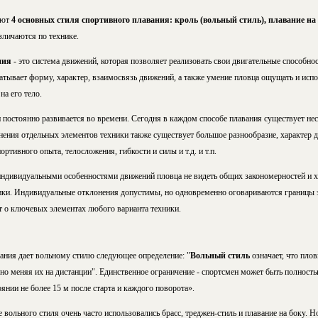
уют
4 основных стиля спортивного плавания: кроль (вольный стиль), плавание на 
азличаются по технике.
ния
- это система движений, которая позволяет реализовать свои двигательные способнос
атывает форму, характер, взаимосвязь движений, а также умение пловца ощущать и исп
на его тело.
 постоянно развивается во времени. Сегодня в каждом способе плавания существует нес
ения отдельных элементов техники также существует большое разнообразие, характер д
ортивного опыта, телосложения, гибкости и силы и т.д. и т.п.
ндивидуальными особенностями движений пловца не видеть общих закономерностей и х
ки. Индивидуальные отклонения допустимы, но одновременно оговариваются границы 
т о ключевых элементах любого варианта техники.
ания дает вольному стилю следующее определение: "
Вольный стиль
означает, что пло
о меняя их на дистанции". Единственное ограничение - спортсмен может быть полность
оянии не более 15 м после старта и каждого поворота».
 вольного стиля очень часто использовались брасс, треджен-стиль и плавание на боку. Но