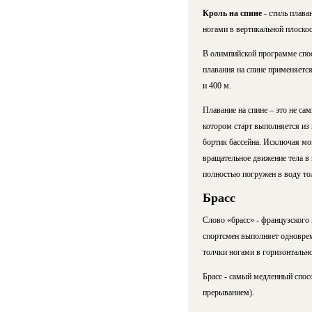
Кроль на спине
- стиль плав
ногами в вертикальной плоскос
В олимпийской программе спос
плавания на спине применяется
и 400 м.
Плавание на спине – это не са
котором старт выполняется из 
бортик бассейна. Исключая мо
вращательное движение тела в
полностью погружен в воду тол
Брасс
Слово «брасс» - французского 
спортсмен выполняет одноврем
толчки ногами в горизонтальн
Брасс - самый медленный спос
прерыванием).