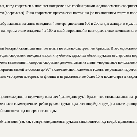
ания, когда спортсмен выполняет попеременные гребки руками и одновременно совершае
ти (вверх-вниз). Лицо спортсмена практически постоянно (за исключением старта и пов
обу плавания на спине отводится 4 номера: дистанции 100 и 200 м для женщин и мужчин
 на первом этапе эстафеты 4 х 100 м комбинированной и на вторых этапах комплексного
мый быстрый стиль плавания, но плыть им можно быстрее, чем брассом. И это единственн
воды: спортсмен, находясь лицом к тумбочке, держится обеими руками за стартовые пор
мент выполнения поворота, спортсмен должен плыть на спине; «нормальное положение 
 горизонтальной плоскости до 90° включительно; положение головы не регламентируетс
ько «во время поворота, на финише и на расстоянии не более 15 м после старта и каждо
происхождения, в пере¬воде означает "разведение рук". Брасс – это стиль плавания на 
енные и симметричные гребки руками (руки подаются вперёд от груди), а также однов
ой плоскости под поверхностью воды.
об плавания (так как возвратные движения руками выполняются под водой, а движения 