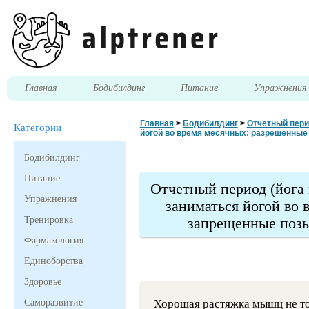
Главная
Бодибилдинг
Питание
Упражнени
Главная
>
Бодибилдинг
>
Отчетный пери
Категории
йогой во время месячных: разрешенные
Бодибилдинг
Питание
Отчетный период (йога
Упражнения
заниматься йогой во
Тренировка
запрещенные позы
Фармакология
Единоборства
Здоровье
Саморазвитие
Хорошая растяжка мышц не тол