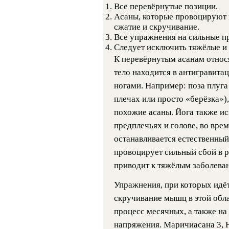
Все перевёрнутые позиции.
Асаны, которые провоцируют 
сжатие и скручивание.
Все упражнения на сильные п
Следует исключить тяжёлые и
К перевёрнутым асанам относя
тело находится в антигравита
ногами. Например: поза плуга 
плечах или просто «берёзка»)
похожие асаны. Йога также ис
предплечьях и голове, во вре
останавливается естественный
провоцирует сильный сбой в р
приводит к тяжёлым заболева
Упражнения, при которых идёт
скручивание мышц в этой обла
процесс месячных, а также н
напряжения. Маричиасана 3, Н