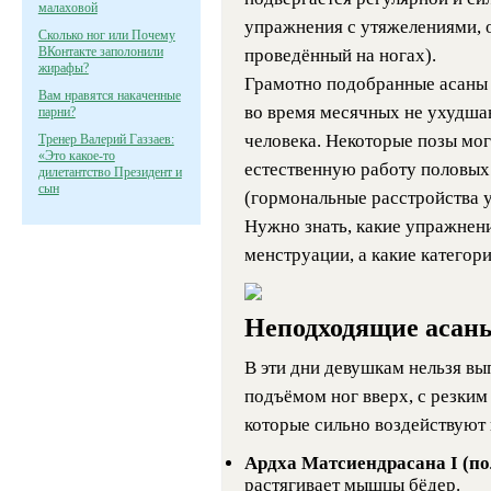
малаховой
упражнения с утяжелениями, 
Сколько ног или Почему
ВКонтакте заполонили
проведённый на ногах).
жирафы?
Грамотно подобранные асаны 
Вам нравятся накаченные
во время месячных не ухудша
парни?
человека. Некоторые позы мог
Тренер Валерий Газзаев:
«Это какое-то
естественную работу половых
дилетантство Президент и
сын
(гормональные расстройства у
Нужно знать, какие упражнени
менструации, а какие категор
Неподходящие асаны
В эти дни девушкам нельзя вы
подъёмом ног вверх, с резким
которые сильно воздействуют 
Ардха Матсиендрасана I (п
растягивает мышцы бёдер.