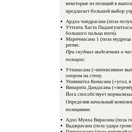
некоторые из позиций в выпол
предлагает большой выбор уп
Ардха чандрасана (поза полум
Уттхита Хаста Падангуштхасан
большого пальца ноги).
Маричиасана 1 (поза мудреца
ритме.
При скудных выделениях и ча
позиции:
Уттанасана («интенсивное выт
опором на стену.
Упавиштха Конасана («угол, в
Випарита Дандасана («перевё
Йога способствует нормализац
Определив начальный комплек
позициями:
Адхо Мукха Вирасана (поза ге
Ваджрасана (поза удара громо
Гомукхасана (поза коровьей г