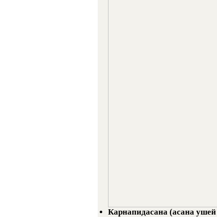
Карнапидасана (асана ушей