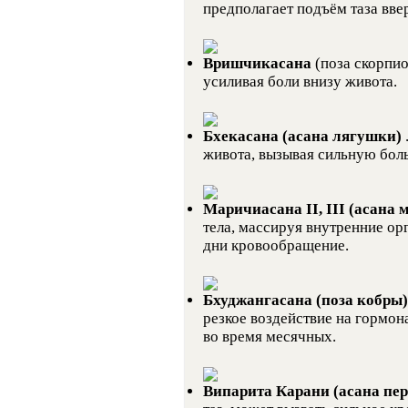
предполагает подъём таза ввер
Вришчикасана
(поза скорпио
усиливая боли внизу живота.
Бхекасана (асана лягушки)
живота, вызывая сильную боль
Маричиасана II, III (асана 
тела, массируя внутренние ор
дни кровообращение.
Бхуджангасана (поза кобры
резкое воздействие на гормон
во время месячных.
Випарита Карани (асана пер