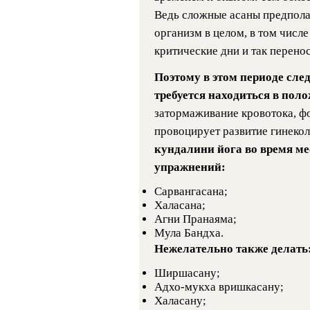
Ведь сложные асаны предпола
организм в целом, в том числе
критические дни и так перено
Поэтому в этом периоде сле
требуется находиться в пол
затормаживание кровотока, фо
провоцирует развитие гинеколо
кундалини йога во время м
упражнений:
Сарвангасана;
Халасана;
Агни Пранаяма;
Мула Бандха.
Нежелательно также делать
Ширшасану;
Адхо-мукха вришкасану;
Халасану;