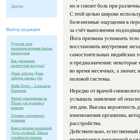
но и снизит боль при различн
Диеты
С этой целью широко использу
болезненные ощущения в пер
Выбор редакции
за счёт выполнения подходящи
Йога призвана успокоить тело
Рудольф эрих
восстановить внутренние мех
распеприключения барона
мюнхаузена
самостоятельных индийских пр
Как уменьшить
и предназначения: некоторые 
растянутый желудок?
во время месячных, а значит,
Денис лебедев Денис
лебедев заячья губа
половой системы.
Майк Перес – Александр
Нередко от врачей-гинеколог
Поветкин
услышать заявление об опасно
Фитнес-приложения на
iPhone для мужчин и
эти дни. Высока вероятность 
женщин
изнеможения организма, кото
Техника спортивного
плавания
расстройства.
Книга татьяны малаховой
Действительно, естественный 
"будь стройной" Школа
стройности татьяны
подвергается регулярной и си