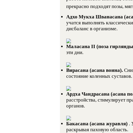
прекрасно подходят позы, мя
Адхо Мукха Шванасана (аса
учатся выполнять классически
дисбаланс в организме.
Маласана II (поза гирлянд
эти дни.
Вирасана (асана воина).
Сни
состояние коленных суставов.
Ардха Чандрасана (асана п
расстройства, стимулирует п
органов.
Бакасана (асана журавля)
.
раскрывая паховую область.