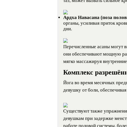
таз, может вызвать сильное кр
Ардха Навасана (поза поло
органы, усиливая приток крови
дни.
Перечисленные асаны могут в
они обеспечивают мощную рас
мягко массажируя внутренние
Комплекс разрешённ
Йога во время месячных пред
девушку от боли, обеспечивая
Существуют также упражнения
девушкам при задержке менст
работе половой системы, боле