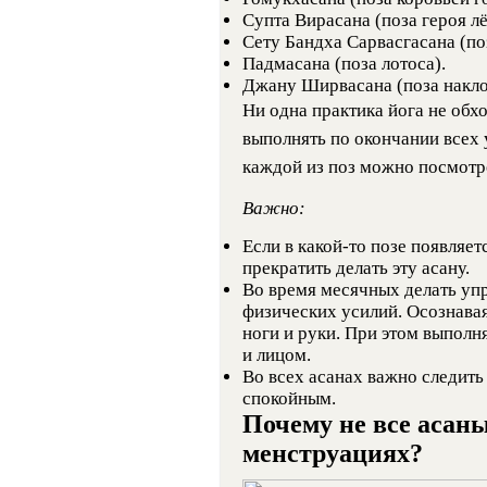
Супта Вирасана (поза героя лё
Сету Бандха Сарвасгасана (по
Падмасана (поза лотоса).
Джану Ширвасана (поза наклон
Ни одна практика йога не обх
выполнять по окончании всех
каждой из поз можно посмотре
Важно:
Если в какой-то позе появляет
прекратить делать эту асану.
Во время месячных делать уп
физических усилий. Осознавая 
ноги и руки. При этом выполн
и лицом.
Во всех асанах важно следить
спокойным.
Почему не все асан
менструациях?