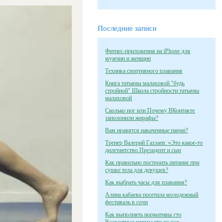
Последние записи
Фитнес-приложения на iPhone для
мужчин и женщин
Техника спортивного плавания
Книга татьяны малаховой "будь
стройной" Школа стройности татьяны
малаховой
Сколько ног или Почему ВКонтакте
заполонили жирафы?
Вам нравятся накаченные парни?
Тренер Валерий Газзаев: «Это какое-то
дилетантство Президент и сын
Как правильно построить питание при
сушке тела для девушек?
Как выбрать часы для плавания?
Алина кабаева посетила молодежный
фестиваль в сочи
Как выполнять нормативы гто