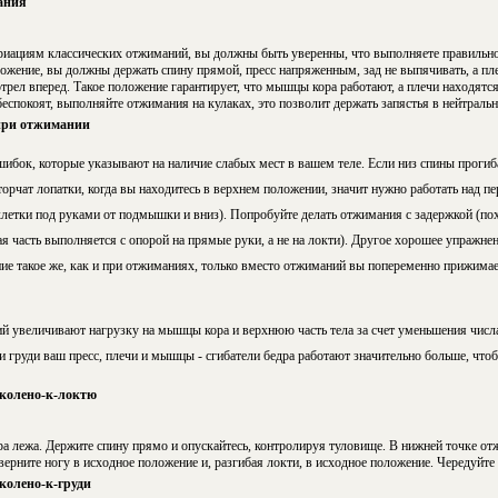
ания
ариациям классических отжиманий, вы должны быть уверенны, что выполняете правильно
ожение, вы должны держать спину прямой, пресс напряженным, зад не выпячивать, а п
трел вперед. Такое положение гарантирует, что мышцы кора работают, а плечи находятся
беспокоят, выполняйте отжимания на кулаках, это позволит держать запястья в нейтраль
при отжимании
шибок, которые указывают на наличие слабых мест в вашем теле. Если низ спины прогибае
орчат лопатки, когда вы находитесь в верхнем положении, значит нужно работать над 
 клетки под руками от подмышки и вниз). Попробуйте делать отжимания с задержкой (по
я часть выполняется с опорой на прямые руки, а не на локти). Другое хорошее упражне
ие такое же, как и при отжиманиях, только вместо отжиманий вы попеременно прижимае
 увеличивают нагрузку на мышцы кора и верхнюю часть тела за счет уменьшения числа
 груди ваш пресс, плечи и мышцы - сгибатели бедра работают значительно больше, чтобы
колено-к-локтю
ра лежа. Держите спину прямо и опускайтесь, контролируя туловище. В нижней точке о
верните ногу в исходное положение и, разгибая локти, в исходное положение. Чередуйте
олено-к-груди