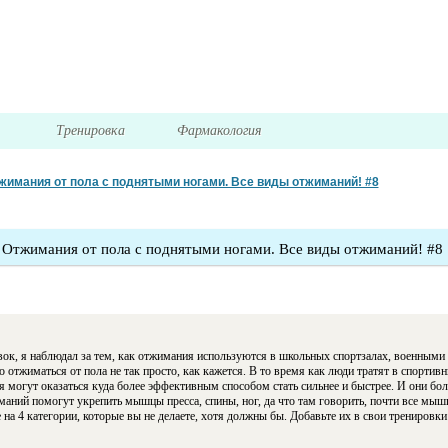
я
Тренировка
Фармакология
жимания от пола с поднятыми ногами. Все виды отжиманий! #8
Отжимания от пола с поднятыми ногами. Все виды отжиманий! #8
ок, я наблюдал за тем, как отжимания используются в школьных спортзалах, военными и
о отжиматься от пола не так просто, как кажется. В то время как люди тратят в спортив
 могут оказаться куда более эффективным способом стать сильнее и быстрее. И они бо
аний помогут укрепить мышцы пресса, спины, ног, да что там говорить, почти все мышц
на 4 категории, которые вы не делаете, хотя должны бы. Добавьте их в свои тренировки 