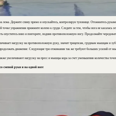
ра лежа. Держите спину прямо и опускайтесь, контролируя туловище. Отожмитесь руками
й точке упражнения прижмите колено к груди. Следите за тем, чтобы нога не касалась зе
ть опуститесь вниз и повторите, подняв противоположную ногу. Продолжайте чередовать
личивает нагрузку на противоположную руку, значит трицепсам, грудным мышцам и зу
 продолжать движение. Следующие три отжимания так же требуют больших усилий от мы
же увеличивают нагрузку на пресс и мышцы кора за счет уменьшения количества точек
 сменой руки и на одной ноге