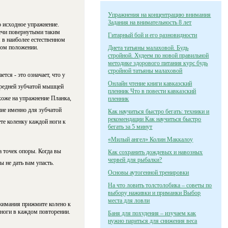
Упражнения на концентрацию внимания
Задания на внимательность 8 лет
 исходное упражнение.
лечи повернутыми таким
Гитарный бой и его разновидности
 в наиболее естественном
ном положении.
Диета татьяны малаховой. Будь
стройной. Худеем по новой правильной
методике здорового питания курс будь
стройной татьяны малаховой
тся - это означает, что у
Онлайн чтение книги кавказский
передней зубчатой мышцей
пленник Что в повести кавказский
хоже на упражнение Планка,
пленник
ние именно для зубчатой
Как научиться быстро бегать: техники и
рекомендации Как научиться быстро
те коленку каждой ноги к
бегать за 5 минут
«Милый ангел» Колин Маккалоу
 точек опоры. Когда вы
Как сохранить дождевых и навозных
червей для рыбалки?
 не дать вам упасть.
Основы аутогенной тренировки
На что ловить толстолобика – советы по
выбору наживки и приманки Выбор
места для ловли
тжимания прижмите колено к
 ноги в каждом повторении.
Баня для похудения – изучаем как
нужно париться для снижения веса