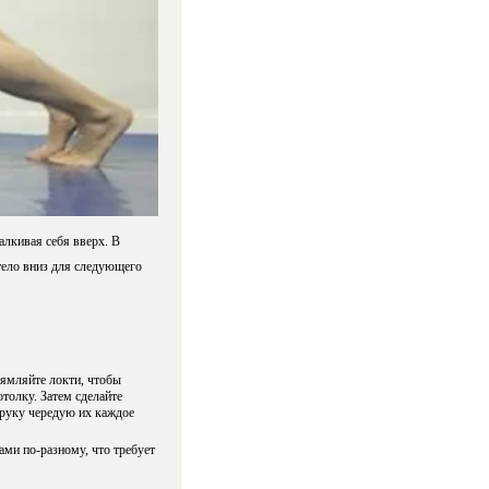
алкивая себя вверх. В
тело вниз для следующего
рямляйте локти, чтобы
толку. Затем сделайте
 руку чередую их каждое
ами по-разному, что требует