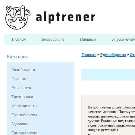
Главная
Бодибилдинг
Питание
Упражнени
Главная
>
Единоборства
>
От
Категории
Бодибилдинг
Питание
Упражнения
Тренировка
Фармакология
На протяжении 25 лет трениров
качестве наказания. Потому чт
Единоборства
модных тренажерах, отжимания
думают. Различные виды отжим
Здоровье
видов отжиманий, разделенные 
мощные результаты.
Саморазвитие