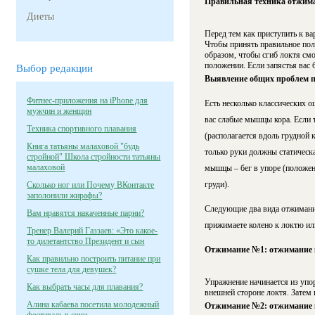
Правильная техника отжим
Диеты
Перед тем как приступить к в
Чтобы принять правильное пол
образом, чтобы сгиб локтя смо
положении. Если запястья вас 
Выбор редакции
Выявление общих проблем 
Фитнес-приложения на iPhone для
Есть несколько классических о
мужчин и женщин
вас слабые мышцы кора. Если т
Техника спортивного плавания
(располагается вдоль грудной
Книга татьяны малаховой "будь
только руки должны статическа
стройной" Школа стройности татьяны
малаховой
мышцы – бег в упоре (положен
груди).
Сколько ног или Почему ВКонтакте
заполонили жирафы?
Следующие два вида отжиманий
Вам нравятся накаченные парни?
прижимаете колено к локтю или
Тренер Валерий Газзаев: «Это какое-
то дилетантство Президент и сын
Отжимание №1: отжимание 
Как правильно построить питание при
сушке тела для девушек?
Упражнение начинается из упо
Как выбрать часы для плавания?
внешней стороне локтя. Затем 
Алина кабаева посетила молодежный
Отжимание №2: отжимание к