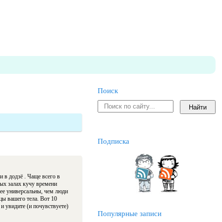
Поиск
Подписка
 в додзё . Чаще всего в
ных залах кучу времени
лее универсальны, чем люди
ы вашего тела. Вот 10
и увидите (и почувствуете)
Популярные записи