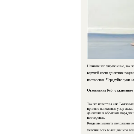
Начните это упражнение, так ж
верхней части движения подни
повторения. Чередуйте руки ка
Отжимание №5: отжимание 
Так же известны как Т-отжима
принять положение упор лежа. 
движение в обратном порядке 
повторение.
Когда вы меняете положение но
участия всех мышц вашего тел