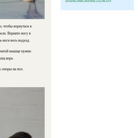
Возрастные нормы гто на год
, чтобы вернуться в
мли. Верните ногу в
 ноги весь подход.
бчатой мышце нужно
шц кора.
 опоры на пол.