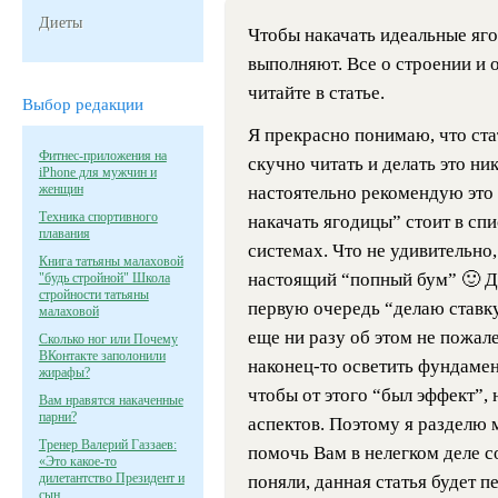
Диеты
Чтобы накачать идеальные яго
выполняют. Все о строении и
читайте в статье.
Выбор редакции
Я прекрасно понимаю, что ст
Фитнес-приложения на
скучно читать и делать это ник
iPhone для мужчин и
женщин
настоятельно рекомендую это
Техника спортивного
накачать ягодицы”
стоит в сп
плавания
системах. Что не удивительно
Книга татьяны малаховой
настоящий “попный бум” 🙂 Да
"будь стройной" Школа
стройности татьяны
первую очередь “делаю ставку
малаховой
еще ни разу об этом не пожале
Сколько ног или Почему
ВКонтакте заполонили
наконец-то осветить фундаме
жирафы?
чтобы от этого “был эффект”,
Вам нравятся накаченные
парни?
аспектов. Поэтому я разделю 
Тренер Валерий Газзаев:
помочь Вам в нелегком деле с
«Это какое-то
дилетантство Президент и
поняли, данная статья будет п
сын