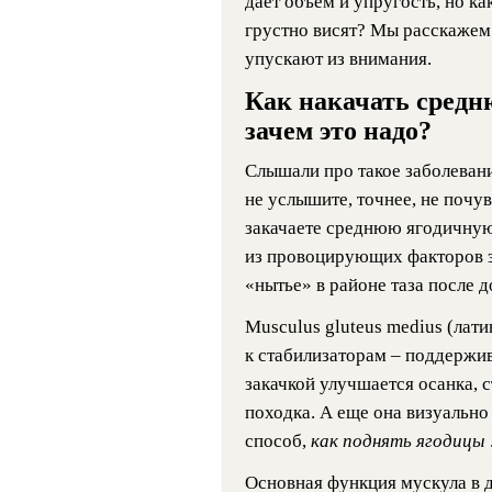
дает объем и упругость, но ка
грустно висят? Мы расскажем 
упускают из внимания.
Как накачать средн
зачем это надо?
Слышали про такое заболевани
не услышите, точнее, не почув
закачаете среднюю ягодичную
из провоцирующих факторов з
«нытье» в районе таза после д
Musculus gluteus medius (лат
к стабилизаторам – поддержив
закачкой улучшается осанка, 
походка. А еще она визуально 
способ,
как поднять ягодицы
Основная функция мускула в д