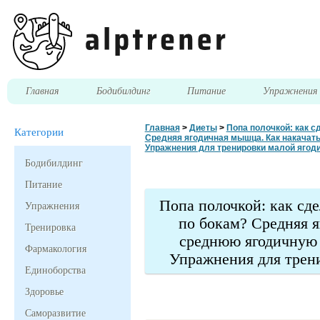
Главная
Бодибилдинг
Питание
Упражнени
Главная
>
Диеты
>
Попа полочкой: как с
Категории
Средняя ягодичная мышца. Как накача
Упражнения для тренировки малой яго
Бодибилдинг
Питание
Попа полочкой: как сде
Упражнения
по бокам? Средняя 
Тренировка
среднюю ягодичную
Фармакология
Упражнения для трен
Единоборства
Здоровье
Саморазвитие