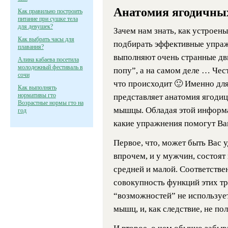
Анатомия ягодичн
Как правильно построить
питание при сушке тела
для девушек?
Зачем нам знать, как устроен
Как выбрать часы для
подбирать эффективные упраж
плавания?
выполняют очень странные дв
Алина кабаева посетила
молодежный фестиваль в
попу”, а на самом деле … Чес
сочи
что происходит 🙂 Именно для
Как выполнять
нормативы гто
представляет анатомия ягодиц
Возрастные нормы гто на
мышцы. Обладая этой информа
год
какие упражнения помогут Ва
Первое, что, может быть Вас 
впрочем, и у мужчин, состоят
средней и малой. Соответстве
совокупность функций этих тр
“возможностей” не использует
мышц, и, как следствие, не п