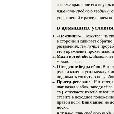
а также вращение его внутрь и
накачать среднюю ягодичну
упражнений с разведением ног
в домашних условия
«Ножницы»
. Ложитесь на сп
в стороны и сдвигает обратно
разведения, тем лучше прораб
это упражнение прокачивает п
Махи ногой вбок.
Выполняетс
можно выше.
Отведение бедра вбок.
Выпол
руки и колени, угол между ж
поднимать согнутую ногу вбок
Присед-реверанс
. И.п. стоя
шаг назад и вбок, заводя её з
см), опускаете колено левой н
ставите в исходное положение
правой ноги.
Внимание:
не д
носки.
Как накачать среднюю ягод