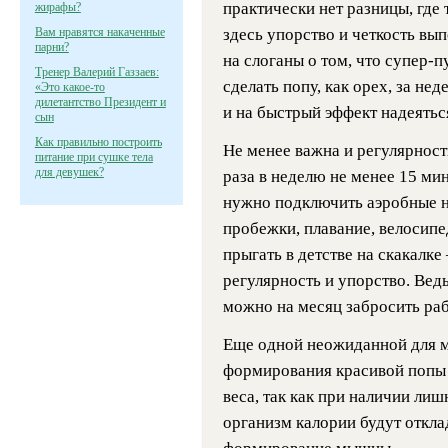
практически нет разницы, где 
жирафы?
Вам нравятся накаченные
здесь упорство и четкость вы
парни?
на слоганы о том, что супер
Тренер Валерий Газзаев:
сделать попу, как орех, за н
«Это какое-то
дилетантство Президент и
и на быстрый эффект надеяться
сын
Как правильно построить
Не менее важна и регулярност
питание при сушке тела
для девушек?
раза в неделю не менее 15 мин
нужно подключить аэробные на
пробежки, плавание, велосипе
прыгать в детстве на скакалке
регулярность и упорство. Вед
можно на месяц забросить раб
Еще одной неожиданной для м
формирования красивой попы 
веса, так как при наличии ли
организм калории будут отклад