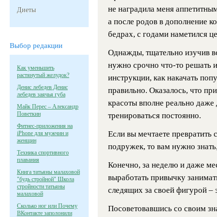
не наградила меня аппетитным
Диеты
а после родов в дополнение к
бедрах, с годами наметился ц
Выбор редакции
Однажды, тщательно изучив всю
нужно срочно что-то решать и
Как уменьшить
растянутый желудок?
инструкции, как накачать поп
Денис лебедев Денис
правильно. Оказалось, что пр
лебедев заячья губа
красоты вполне реально даже 
Майк Перес – Александр
Поветкин
тренироваться постоянно.
Фитнес-приложения на
Если вы мечтаете превратить 
iPhone для мужчин и
женщин
подружек, то вам нужно знать,
Техника спортивного
плавания
Конечно, за неделю и даже ме
Книга татьяны малаховой
выработать привычку занимать
"будь стройной" Школа
стройности татьяны
следящих за своей фигурой – 
малаховой
Сколько ног или Почему
Посоветовавшись со своим зна
ВКонтакте заполонили