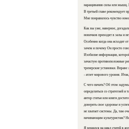
наращивания силы или мышц. П
В третьей главе рекомендует п
Мне понравилось чувство юмор
Как вы уже, наверное, догадал
новичков приходят в залы и не
Особенно когда она исходит от
зачем и почему Он просто гово
Изобилие информации, которой
зачастую противоположные реко
тренерские установки. Вправе л
- атлет мирового уровня. Ита
С чего начать? Об этом задумы
определиться со стратегией и 
автор статьи или книги достат
доверять свое здоровье и успе
не хватает системы. Да, там о
начинающим культуристам? Не 
Я решился на цикл статей в жу