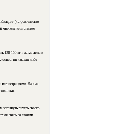
ибилдинг («строительство
ный многолетним опытом
нь 120-150 кг в жиме лежа и
ожностью, ни какими-либо
ми иллюстрациями. Данная
 новички.
м заглянуть внутрь своего
атная связь со своими