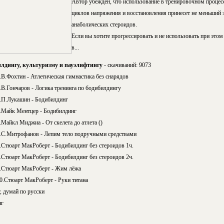
Автор убежден, что использование в тренировочном процес
циклов напряжения и восстановления принесет не меньший 
анаболических стероидов.
Если вы хотите прогрессировать и не использовать при этом 
в...
илдингу, культуризму и пауэлифтингу
- скачиваний: 9073
.В.Фохтин - Атлетическая гимнастика без снарядов
.В.Гончаров - Логика тренинга по бодибилдингу
.П.Лукашин - Бодибилдинг
.Майк Ментцер - Бодибилдинг
.Майкл Миджиа - От скелета до атлета ()
.С.Митрофанов - Лепим тело подручными средствами
.Стюарт МакРоберт - Бодибилдинг без стероидов 1ч.
.Стюарт МакРоберт - Бодибилдинг без стероидов 2ч.
.Стюарт МакРоберт - Жим лёжа
0.Стюарт МакРоберт - Руки титана
, думай по русски
нг