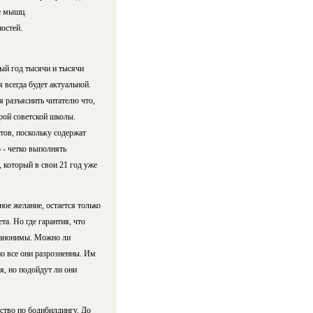
е мышц.
остей.
дый год тысячи и тысячи
 всегда будет актуальной.
я разъяснить читателю что,
арой советской школы.
тов, поскольку содержат
 - четко выполнять
, который в свои 21 год уже
ное желание, остается только
та. Но где гарантия, что
о анонимы. Можно ли
но все они разрозненны. Им
я, но подойдут ли они
дство по бодибилдингу. До