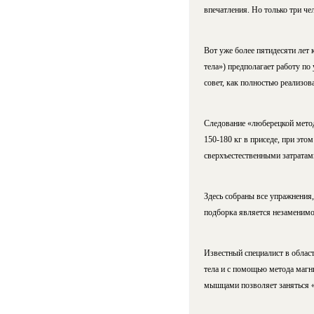
впечатления. Но только три че
Вот уже более пятидесяти лет
тела») предполагает работу п
совет, как полностью реализов
Следование «люберецкой метод
150-180 кг в приседе, при это
сверхъестественными затратам
Здесь собраны все упражнения
подборка является незаменимо
Известный специалист в област
тела и с помощью метода магн
мышцами позволяет заняться «