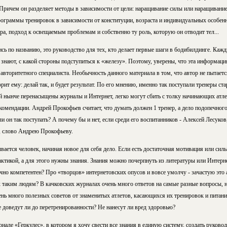
ричем он разделяет методы в зависимости от цели: наращивание силы или наращивани
рограммы тренировок в зависимости от конституции, возраста и индивидуальных особенн
а, подход к освещаемым проблемам и собственно ту роль, которую он отводит тел...
ись по названию, это руководство для тех, кто делает первые шаги в бодибилдинге. Каж
 знают, с какой стороны подступиться к «железу». Поэтому, уверены, что эта информация
 авторитетного специалиста. Необычность данного материала в том, что автор не пытаетс
рит ему: делай так, и будет результат. По его мнению, именно так поступали тренеры ст
 нынче перенасыщены журналы и Интернет, легко могут сбить с толку начинающих атле
мендации. Андрей Прокофьев считает, что думать должен 1 тренер, а дело подопечного
и он так поступать? А почему бы и нет, если среди его воспитанников - Алексей Лесуков
к, слово Андрею Прокофьеву.
вается человек, начиная новое для себя дело. Если есть достаточная мотивация или силь
тактикой, а для этого нужны знания. Знания можно почерпнуть из литературы или Интерне
очно компетентен? Про «творцов» интернетовских опусов и вовсе умолчу - зачастую эт
х таким людям? В качковских журналах очень много ответов на самые разные вопросы, 
чень много полезных советов от знаменитых атлетов, касающихся их тренировок и питани
доведут ли до перетренированности? Не нанесут ли вред здоровью?
рнале «Геркулес», в котором я хочу свести все знания в единую систему, создать руково