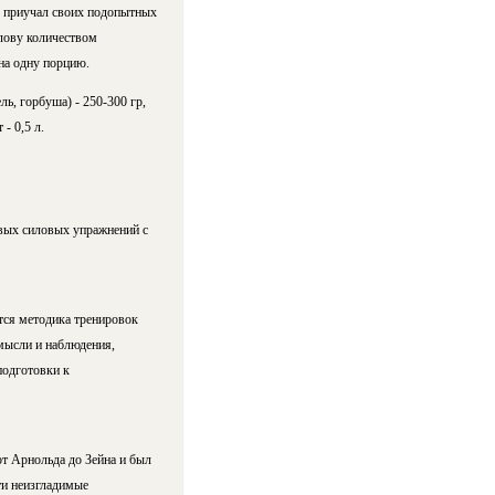
в приучал своих подопытных
олову количеством
на одну порцию.
ль, горбуша) - 250-300 гр,
- 0,5 л.
овых силовых упражнений с
ется методика тренировок
мысли и наблюдения,
подготовки к
от Арнольда до Зейна и был
ти неизгладимые