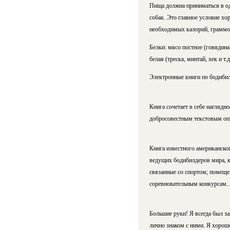
Пища должна приниматься в од
собак. Это главное условие х
необходимых калорий, граммов
Белки: мясо постное (говядина,
белая (треска, минтай, хек и т.
Электронные книги по бодибил
Книга сочетает в себе наглядн
добросовестным текстовым оп
Книга известного американског
ведущих бодибилдеров мира, к
связанные со спортом; помеще
соревновательным конкурсам..
Большие руки! Я всегда был з
лично знаком с ними. Я хорош