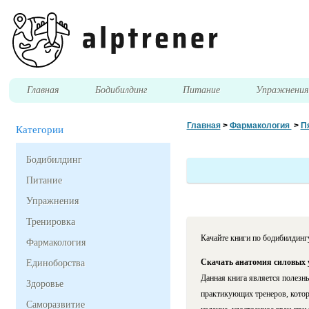
Главная
Бодибилдинг
Питание
Упражнени
Главная
>
Фармакология
>
П
Категории
Бодибилдинг
Питание
Упражнения
Тренировка
Качайте книги по бодибилдинг
Фармакология
Скачать анатомия силовых 
Единоборства
Данная книга является полезн
Здоровье
практикующих тренеров, котор
Саморазвитие