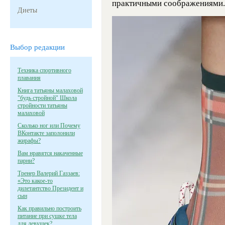
практичными соображениями.
Диеты
Выбор редакции
Техника спортивного
плавания
Книга татьяны малаховой
"будь стройной" Школа
стройности татьяны
малаховой
Сколько ног или Почему
ВКонтакте заполонили
жирафы?
Вам нравятся накаченные
парни?
Тренер Валерий Газзаев:
«Это какое-то
дилетантство Президент и
сын
Как правильно построить
питание при сушке тела
для девушек?