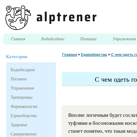
Главная
Бодибилдинг
Питание
Упражнени
Главная
>
Единоборства
>
С чем одеть 
Категории
Бодибилдинг
С чем одеть 
Питание
Упражнения
Тренировка
Фармакология
Вполне логичным будет сослат
Единоборства
туфлями и босоножками носили
Здоровье
станет понятно, что такая мод
Саморазвитие