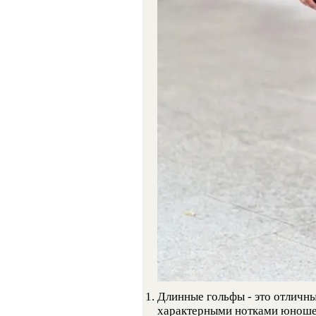
Длинные гольфы - это отличн
характерными нотками юношес