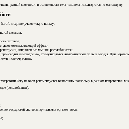
нения разной сложности и возможности тела человека используются по максимуму.
йоги
 йогой, люди получают такую пользу:
истой системы;
ость суставов;
ии дают омолаживающий эффект;
еренагрузки, напряженные мышцы расслабляются;
, происходит лимфодренаж, стимулируются лимфатические узлы и сосуды. При нормаль
 кожи и самочувствие.
нтигравити йогу не всем рекомендуется выполнять, поскольку в данном направлении мн
иде (головой вниз).
;
дечно-сосудистой системы, зрительных органов, носа;
а;