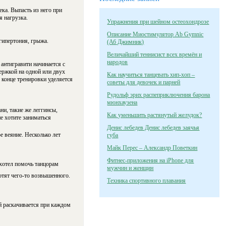
ка. Выпасть из него при
 нагрузка.
Упражнения при шейном остеохондрозе
Описание Миостимулятор Ab Gymnic
гипертония, грыжа.
(Аб Джимник)
Величайший теннисист всех времён и
народов
антигравити начинается с
ержкой на одной или двух
Как научиться танцевать хип-хоп –
 конце тренировки уделяется
советы для девочек и парней
Рудольф эрих распеприключения барона
мюнхаузена
и, такие же леггинсы,
Как уменьшить растянутый желудок?
е хотите заниматься
Денис лебедев Денис лебедев заячья
 веяние. Несколько лет
губа
Майк Перес – Александр Поветкин
Фитнес-приложения на iPhone для
хотел помочь танцорам
мужчин и женщин
отят чего-то возвышенного.
Техника спортивного плавания
й раскачивается при каждом