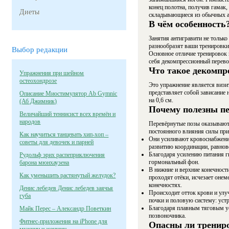
конец полотна, получив гамак,
Диеты
складывающиеся из обычных а
В чём особенность
Занятия антигравити не только
разнообразят ваши тренировки.
Выбор редакции
Основное отличие тренировок 
себя декомпрессионный перевор
Что такое декомпр
Упражнения при шейном
остеохондрозе
Это упражнение является визи
представляет собой зависание 
Описание Миостимулятор Ab Gymnic
на 0,6 см.
(Аб Джимник)
Почему полезны п
Величайший теннисист всех времён и
народов
Перевёрнутые позы оказывают 
постоянного влияния силы при
Как научиться танцевать хип-хоп –
Они усиливают кровоснабжение
советы для девочек и парней
развитию координации, равнов
Благодаря усилению питания г
Рудольф эрих распеприключения
гормональный фон.
барона мюнхаузена
В нижние и верхние конечности
Как уменьшить растянутый желудок?
проходят отёки, исчезает оне
конечностях.
Денис лебедев Денис лебедев заячья
Происходит отток крови и улу
губа
почки и половую систему: устр
Благодаря плавным тяговым ус
Майк Перес – Александр Поветкин
позвоночника.
Фитнес-приложения на iPhone для
Опасны ли трениро