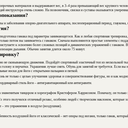
прочных материалов и выдерживают вес, в 3–4 раза превышающий вес крупного челове
ий инструктора очень сложно. На позвоночник, связки и суставы оказывается умеренная
опоказания?
ы и заболевания опорно-двигательного аппарата, послеоперационный период, глаукома, 
тия?
подготовка гамака под параметры занимающегося. Как и любая спортивная тренировка, 
 только потом вы занимаетесь с гамаком. Сначала выполняются простые элементы с подд
риступаете к освоению более сложных позиций и динамических упражнений с гамаком. В
илизации дыхания. Обычно занятия длятся около 75 минут.
нировку?
но не сковывающую движения. Подойдёт спортивный эластичный топ из нескользкой ткан
 голову и перчатки. Украшения лучше снять. Обувь для занятий не требуется. Если вы н
льные носки для йоги с открытыми пальцами и пяткой.
нь не только с целью улучшения здоровья и совершенствование фигуры, но и как модное
ординарный стиль йоги – антигравитационный или антигравити.
а знаменитым танцором и хореографом Кристофером Харрисоном. Поначалу, он только 
з этого получился отличный релакс, особенно людей с творческим наклоном, которые х
ое – это упражнения в воздухе (воздушная).
енность воздушной йоги от классической – нет опоры под ногами, только гамак, которы