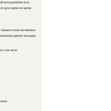
й метод развития тела,
в воздухе прямо во время
гамаки в своих постановках
спользовать данную методику
е в том числе.
ровок.