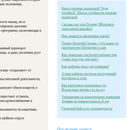
ские положения,
Книга татьяны малаховой "будь
стройной" Школа стройности татьяны
малаховой
вость мышц, но и
Сколько ног или Почему ВКонтакте
олировать дыхание.
заполонили жирафы?
ес-программа, включающая в
Вам нравятся накаченные парни?
Тренер Валерий Газзаев: «Это какое-то
дилетантство Президент и сын
сионный переворот
ышцы, и даже увеличить рост
Как правильно построить питание при
сушке тела для девушек?
Как выбрать часы для плавания?
органы «отдыхают» от
Алина кабаева посетила молодежный
фестиваль в сочи
ыслительной деятельности,
Как выполнять нормативы гто
ализуют обмен веществ и
Возрастные нормы гто на год
перестают уставать,
Упражнения на концентрацию внимания
иями кровоснабжения в
Задания на внимательность 8 лет
Гитарный бой и его разновидности
оказывается на кишечник,
в шейном отделе
Последние записи