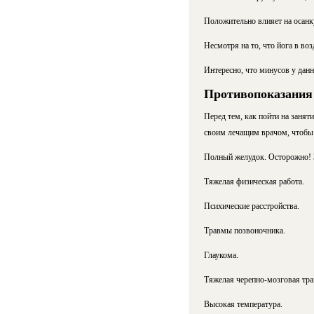
Положительно влияет на осанку
Несмотря на то, что йога в во
Интересно, что минусов у данн
Противопоказания
Перед тем, как пойти на занят
своим лечащим врачом, чтобы 
Полный желудок. Осторожно! З
Тяжелая физическая работа.
Психические расстройства.
Травмы позвоночника.
Глаукома.
Тяжелая черепно-мозговая тра
Высокая температура.