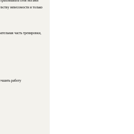
страховывать себя ногами
увству невесомости и только
ательная часть тренировки,
лучшить работу