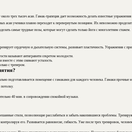
около трех тысяч асан. Гамак-трапеция дает возможность делать известные упражнения
х асан ученики плавно переходят к перевернутым позициям. Их невозможно проделать
елать самые трудные позы, которые могут сделать только йоги с многолетним стажем.
ренирует сердечную и дыхательную системы, развивает пластичность. Упражнения с п
ости называют антигравити секретом молодости.
и вместе с этим снимают усталость.
лько с тренером.
нятия?
ально подготавливается помещение с гамаками для каждого человека. Гамаки прочные 
 потолку.
ительно 40 мин. в сопровождении спокойной музыки.
мешанные стили, позволяющие расслабиться и забыть накопившиеся проблемы. Тренируяс
контролируя его. Развивается равновесие, гибкость. Уже после трех тренировок, челове