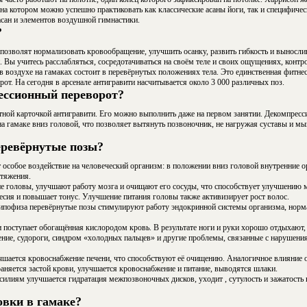
 на котором можно успешно практиковать как классические асаны йоги, так и специфиче
сан и элементов воздушной гимнастики.
?
 позволят нормализовать кровообращение, улучшить осанку, развить гибкость и выносли
 Вы учитесь расслабляться, сосредотачиваться на своём теле и своих ощущениях, контр
в воздухе на гамаках состоит в перевёрнутых положениях тела. Это единственная фитн
от. На сегодня в арсенале антигравити насчитывается около 3 000 различных поз.
ессионный переворот?
тной карточкой антигравити. Его можно выполнить даже на первом занятии. Декомпрес
на гамаке вниз головой, что позволяет вытянуть позвоночник, не нагружая суставы и м
еревёрнутые позы?
особое воздействие на человеческий организм: в положении вниз головой внутренние 
тяжения.
 головы, улучшают работу мозга и очищают его сосуды, что способствует улучшению м
есия и повышает тонус. Улучшение питания головы также активизирует рост волос.
ипофиза перевёрнутые позы стимулируют работу эндокринной системы организма, норм
 поступает обогащённая кислородом кровь. В результате ноги и руки хорошо отдыхают, 
мение, судороги, синдром «холодных пальцев» и другие проблемы, связанные с нарушен
чшается кровоснабжение печени, что способствуют её очищению. Аналогичное влияние 
аняется застой крови, улучшается кровоснабжение и питание, выводятся шлаки.
илиям улучшается гидратация межпозвоночных дисков, уходит , сутулость и зажатость 
вки в гамаке?