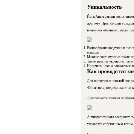
Уникальность
Йога Антигравити насчитывает 
другому. При помощи воздушны
позволяет обычным людям прод
Разнообразие воздушных поз т
мышцы.
Многие голливудские знаменит
Такие занятия укрепляют тело 
Новичкам нужно заниматься то
Как проводятся за
Для проведения занятий специ
450 кг. веса, подвешивают их к
Длительность занятия приблиз
Антигравити йога соединяет с
управлять собственным телом, 