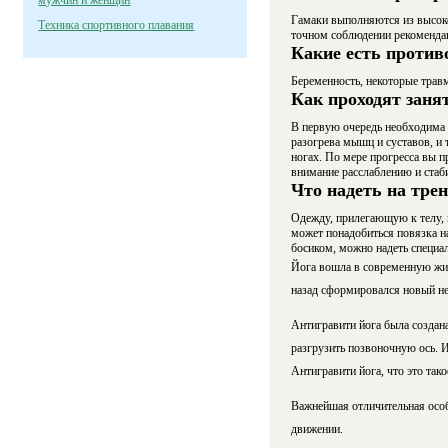
мужчин и женщин
Гамаки выполняются из высоко
Техника спортивного плавания
точном соблюдении рекомендац
Какие есть против
Беременность, некоторые травм
Как проходят заня
В первую очередь необходима 
разогрева мышц и суставов, и
ногах. По мере прогресса вы п
внимание расслаблению и стаб
Что надеть на тре
Одежду, прилегающую к телу, 
может понадобиться повязка на
босиком, можно надеть специа
Йога вошла в современную жиз
назад сформировался новый не
Антигравити йога была создан
разгрузить позвоночную ось. И
Антигравити йога, что это так
Важнейшая отличительная особ
движении.