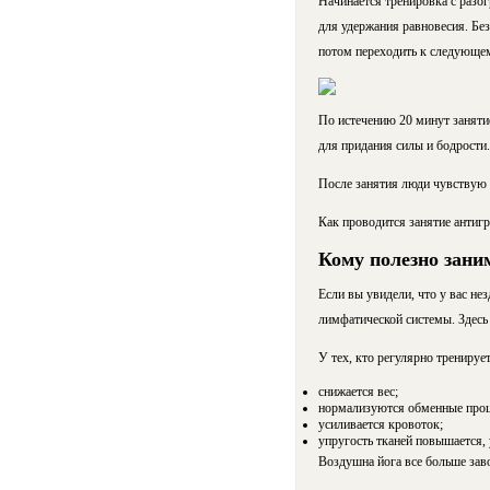
Начинается тренировка с разо
для удержания равновесия. Без
потом переходить к следующем
По истечению 20 минут занятие
для придания силы и бодрости.
После занятия люди чувствую 
Как проводится занятие антигр
Кому полезно заним
Если вы увидели, что у вас не
лимфатической системы. Здесь 
У тех, кто регулярно тренируе
снижается вес;
нормализуются обменные проц
усиливается кровоток;
упругость тканей повышается, 
Воздушна йога все больше заво