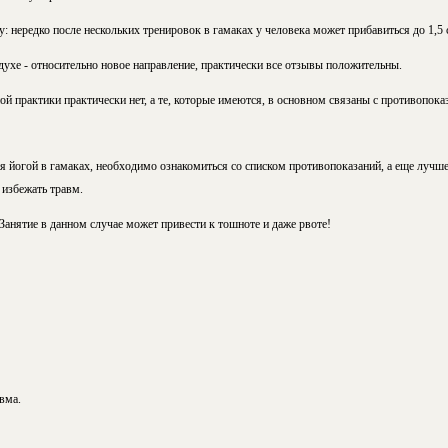
: нередко после нескольких тренировок в гамаках у человека может прибавиться до 1,5 
здухе - относительно новое направление, практически все отзывы положительны.
ой практики практически нет, а те, которые имеются, в основном связаны с противопока
ия йогой в гамаках, необходимо ознакомиться со списком противопоказаний, а еще лучше
избежать травм.
анятие в данном случае может привести к тошноте и даже рвоте!
вма.