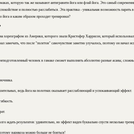
маках, которую так же называют антигравити йога или флай йога. Это самый современны
покойствие и полностью расслабиться. Эта практика - уникальная возможность парить 
эро йога и каким образом проходят тренировки?
?
а хореографом из Америки, которого звали Кристофер Харрисон, который использовал 
чал замечать, что после "полетов" самочувствие заметно улучалось, поэтому он начал и
 неподготовленный человек в гамаке сможет выполнять абсолютно разные асаны, сложны
ночника.
коительных, ведь йога на полотнах оказывает расслабляющий и успокаивающий эффект.
гибкость.
рат.
олго ждать результатов: удивительно, но эффект виден буквально спустя несколько трени
поэтому варикоза можно больше не бояться!