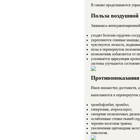
В гамаке проделываются упраж
Польза воздушной 
Занимаясь антигравитационной
уходят болезни сердечно-сосуд
укрепляются спинные мышцы;
чувствуется легкость, подвижн
позы в перевернутом положен
позвоночник избавляется от п
усиливается циркуляция крови
системы улучшается состояние
Противопоказания
Имея множество достоинств, а
выполняются в перевернутом в
тромбофлебит, тромбоз;
гипертония, атеросклероз;
смещение позвоночных дисков
ослабленные стенки тканей сер
черепно-мозговая травма;
увеличенная щитовидная желез
онкология.