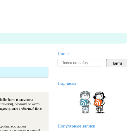
Поиск
Подписка
allet barre и элементы
 гамаки), поэтому её часто
недоступные в обычной йоге,
Популярные записи
кробат, всю жизнь
е решил закрепить и второй