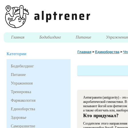
Главная
Бодибилдинг
Питание
Упражнени
Главная
>
Единоборства
>
Чт
Категории
Бодибилдинг
Питание
Упражнения
Тренировка
Антигравити (antigravity) - эт
Фармакология
акробатической гимнастики. В 
называют йогой или фитнесом 
Единоборства
а также облегчать или, наобор
Кто придумал?
Здоровье
Создателем этого направления 
Саморазвитие
занимавшийся йогой. Гимнасты 