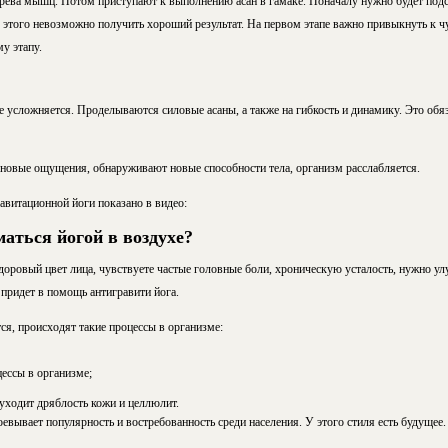
грева мышц. Потом приступают к выполнению асан в гамаке. Поначалу нужно будет под
 этого невозможно получить хороший результат. На первом этапе важно привыкнуть к ч
у этапу.
 усложняется. Проделываются силовые асаны, а также на гибкость и динамику. Это обяз
новые ощущения, обнаруживают новые способности тела, организм расслабляется.
авитационной йоги показано в видео:
аться йогой в воздухе?
здоровый цвет лица, чувствуете частые головные боли, хроническую усталость, нужно у
придет в помощь антигравити йога.
тся, происходят такие процессы в организме:
ессы в организме;
уходит дряблость кожи и целлюлит.
евывает популярность и востребованность среди населения. У этого стиля есть будущее.