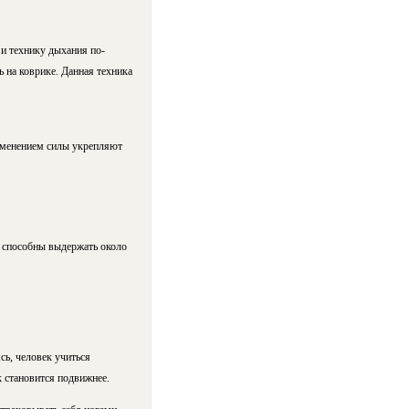
 и технику дыхания по-
 на коврике. Данная техника
рименением силы укрепляют
и способны выдержать около
ь, человек учиться
к становится подвижнее.