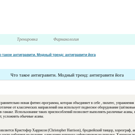
я
Тренировка
Фармакология
о такое антигравити. Модный тренд: антигравити йога
Что такое антигравити. Модный тренд: антигравити йога
о сравнительно новая фитнес-программа, которая объединяет в себе , пилатес, упражнения b
отличие от классических направлений она использует подвесное оборудование (шёлковые
в гамаке. Использование таких приспособлений позволяет выполнять различные асаны, 
от, усложнять обычные асаны.
является Кристофер Харрисон (Christopher Harrison), бродвейский танцор, хореограф, а
часто работают на полотне, один конец которого зафиксирован на потолке. Харрисон ж