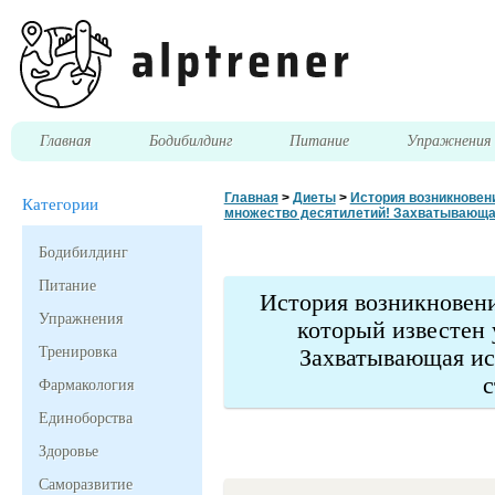
Главная
Бодибилдинг
Питание
Упражнени
Главная
>
Диеты
>
История возникновени
Категории
множество десятилетий! Захватывающая
Бодибилдинг
Питание
История возникновени
Упражнения
который известен
Тренировка
Захватывающая ис
с
Фармакология
Единоборства
Здоровье
Саморазвитие