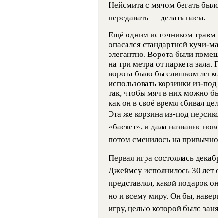
Нейсмита с мячом бегать был
передавать — делать пасы.
Ещё одним источником травм 
опасался стандартной кучи-м
элегантно. Ворота были поме
на три метра от паркета зала
ворота было бы слишком легко
использовать корзинки из-под
так, чтобы мяч в них можно бы
как он в своё время сбивал це
Эта же корзина из-под персико
«баскет», и дала название но
потом сменилось на привычно
Первая игра состоялась декабр
Джеймсу исполнилось 30 лет о
представлял, какой подарок он
но и всему миру. Он бы, навер
игру, целью которой было заня