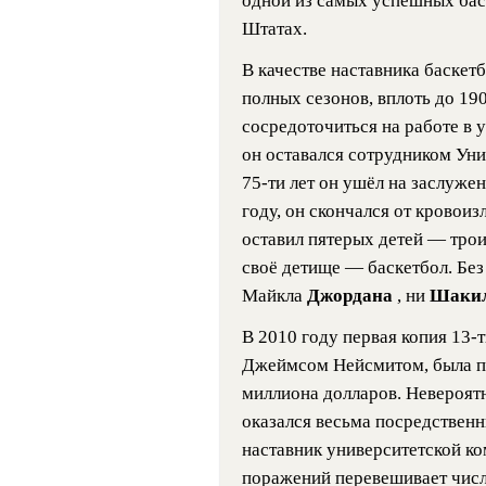
одной из самых успешных ба
Штатах.
В качестве наставника баскет
полных сезонов, вплоть до 190
сосредоточиться на работе в у
он оставался сотрудником Унив
75-ти лет он ушёл на заслужен
году, он скончался от кровоиз
оставил пятерых детей — трои
своё детище — баскетбол. Без
Майкла
Джордана
, ни
Шакил
В 2010 году первая копия 13-
Джеймсом Нейсмитом, была пр
миллиона долларов. Невероятн
оказался весьма посредствен
наставник университетской ко
поражений перевешивает числ