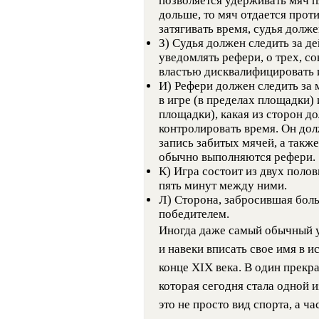
позволяется удерживать мяч п
дольше, то мяч отдается проти
затягивать время, судья долже
З) Судья должен следить за де
уведомлять рефери, о трех, с
властью дисквалифицировать и
И) Рефери должен следить за 
в игре (в пределах площадки) 
площадки), какая из сторон д
контролировать время. Он дол
запись забитых мячей, а такж
обычно выполняются рефери.
К) Игра состоит из двух поло
пять минут между ними.
Л) Сторона, забросившая боль
победителем.
Иногда даже самый обычный у
и навеки вписать свое имя в 
конце XIX века. В один прекр
которая сегодня стала одной 
это не просто вид спорта, а ч