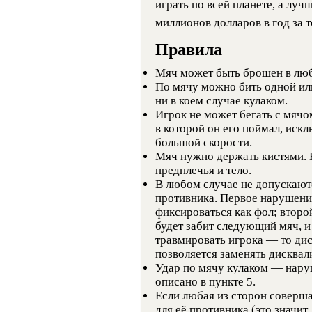
играть по всей планете, а лу
миллионов долларов в год за т
Правила
Мяч может быть брошен в люб
По мячу можно бить одной ил
ни в коем случае кулаком.
Игрок не может бегать с мячо
в которой он его поймал, искл
большой скорости.
Мяч нужно держать кистями. 
предплечья и тело.
В любом случае не допускаютс
противника. Первое нарушени
фиксироваться как фол; второ
будет забит следующий мяч, и
травмировать игрока — то дис
позволяется заменять дисква
Удар по мячу кулаком — наруш
описано в пункте 5.
Если любая из сторон соверша
для её противника (это значит