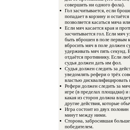
совершить ни одного фола).
Гол засчитывается, если брош
попадает в корзину и остаёт
позволяется касаться мяча ил
Если мяч касается края и про
засчитывается гол. Если мяч 
быть вброшен в поле первым к
вбросить мяч в поле должен 
удерживать мяч пять секунд. 
отдаётся противнику. Если люб
судья должен дать им фол.
Судья должен следить за дейс
уведомлять рефери о трёх со
властью дисквалифицировать и
Рефери должен следить за мяч
игре (в пределах площадки) и 
какая из сторон должна владе
другие действия, которые об
Игра состоит из двух половин
минут между ними.
Сторона, забросившая больше 
победителем.