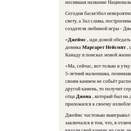
носившая название Национальн
Сегодня баскетбол невероятно
свету, а Зал славы, построенн
создателя любимой игры - Дж
«
Джеймс
, иди домой обедать
домика
Маргарет Нейсмит
,
Канаду в поисках новой жизни
«Ма, сейчас, вот только в утк
5-летний мальчишка, понимавш
своим камнем не собьёт расп
другой камень, то получит се
отца
Джона
, который был на
приложился к своему излюбле
Джеймс частенько выигрывал в
заключался в том, что, в отли
кидали свой камень на силу, пы