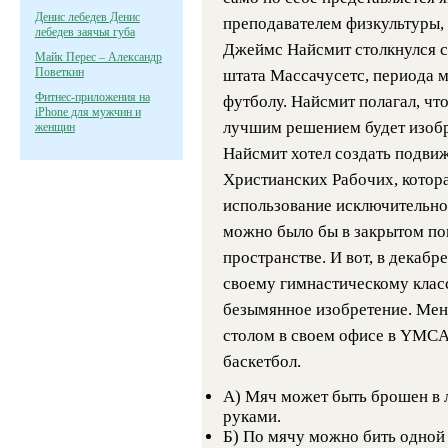
Денис лебедев Денис
преподавателем физкультуры,
лебедев заячья губа
Джеймс Найсмит столкнулся с
Майк Перес – Александр
Поветкин
штата Массачусетс, периода 
Фитнес-приложения на
футболу. Найсмит полагал, что
iPhone для мужчин и
лучшим решением будет изобр
женщин
Найсмит хотел создать подви
Христианских Рабочих, котора
использование исключительно 
можно было бы в закрытом по
пространстве. И вот, в декаб
своему гимнастическому клас
безымянное изобретение. Мень
столом в своем офисе в YMCA
баскетбол.
А) Мяч может быть брошен в 
руками.
Б) По мячу можно бить одной