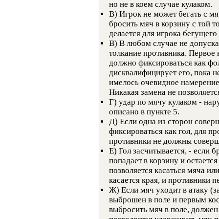
но не в коем случае кулаком.
В) Игрок не может бегать с м
бросить мяч в корзину с той т
делается для игрока бегущего
В) В любом случае не допуска
толкание противника. Первое
должно фиксироваться как фол 
дисквалифицирует его, пока н
имелось очевидное намерение 
Никакая замена не позволяетс
Г) удар по мячу кулаком - нар
описано в пункте 5.
Д) Если одна из сторон совер
фиксироваться как гол, для про
противники не должны соверш
Е) Гол засчитывается, - если
попадает в корзину и остает
позволяется касаться мяча ил
касается края, и противники п
Ж) Если мяч уходит в атаку (
выброшен в поле и первым кос
выбросить мяч в поле, долже