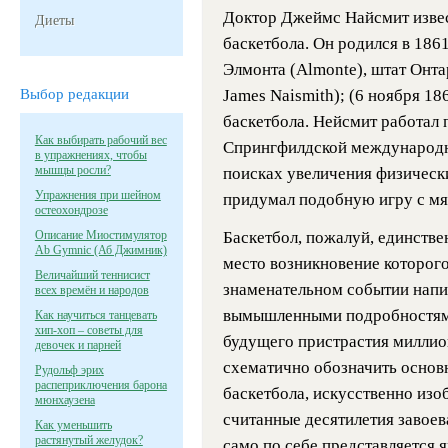
Доктор Джеймс Найсмит извест
Диеты
баскетбола. Он родился в 1861
Элмонта (Almonte), штат Онт
Выбор редакции
James Naismith); (6 ноября 18
баскетбола. Нейсмит работал
Как выбирать рабочий вес
Спрингфилдской международн
в упражнениях, чтобы
мышцы росли?
поисках увеличения физически
Упражнения при шейном
придумал подобную игру с мяч
остеохондрозе
Описание Миостимулятор
Баскетбол, пожалуй, единстве
Ab Gymnic (Аб Джимник)
место возникновение которого
Величайший теннисист
знаменательном событии напис
всех времён и народов
вымышленными подробностями
Как научиться танцевать
хип-хоп – советы для
будущего пристрастия миллион
девочек и парней
схематично обозначить основ
Рудольф эрих
распеприключения барона
баскетбола, искусственно изо
мюнхаузена
считанные десятилетия завоев
Как уменьшить
растянутый желудок?
само по себе представляется 