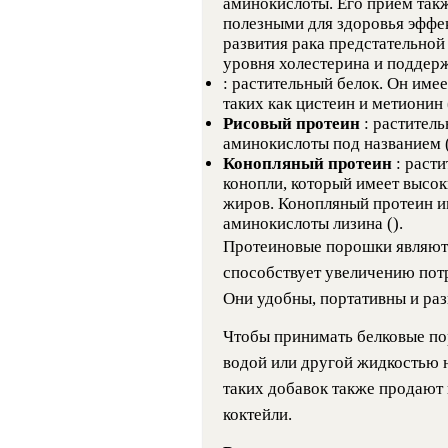
аминокислоты. Его прием так
полезными для здоровья эффе
развития рака предстательной
уровня холестерина и поддерж
: растительный белок. Он име
таких как цистеин и метионин (
Рисовый протеин
: растител
аминокислоты под названием (
Конопляный протеин
: раст
конопли, который имеет высо
жиров. Конопляный протеин и
аминокислоты лизина ().
Протеиновые порошки являют
способствует увеличению потре
Они удобны, портативны и ра
Чтобы принимать белковые по
водой или другой жидкостью 
таких добавок также продают
коктейли.