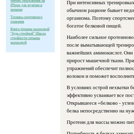
Фитнес-приложения на
При интенсивных тренировках
iPhone для мужчин и
женщин
обычном рационе бывает недо
Техника спортивного
организма. Поэтому спортсме
плавания
богатое белковой пищей.
Книга татьяны малаховой
"будь стройной" Школа
Наиболее сильное протеиново
стройности татьяны
малаховой
после выматывающей трениров
важнейших аминокислот. Они 
прирост мышечной ткани. При
упражнений обеспечит полно
волокон и поможет восполнит
В условиях острой нехватки б
эффективно усваивает все пос
Открывшееся «белково - угле
белка непосредственно на ну
Протеин для массы можно пит
Потребность в белках зависи