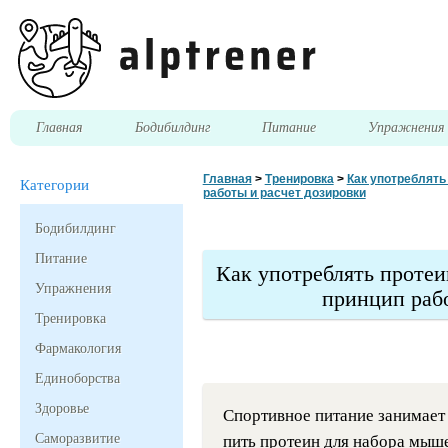
Главная
Бодибилдинг
Питание
Упражнени
Главная
>
Тренировка
>
Как употреблять 
Категории
работы и расчет дозировки
Бодибилдинг
Питание
Как употреблять протеи
Упражнения
принцип раб
Тренировка
Фармакология
Единоборства
Здоровье
Спортивное питание занимает 
Саморазвитие
пить протеин для набора мыш