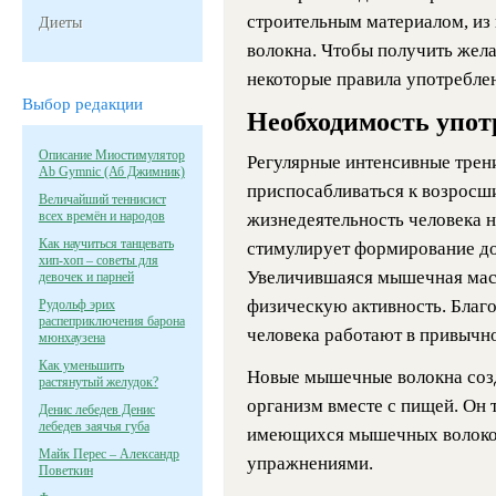
строительным материалом, и
Диеты
волокна. Чтобы получить жел
некоторые правила употреблен
Выбор редакции
Необходимость упот
Описание Миостимулятор
Регулярные интенсивные трен
Ab Gymnic (Аб Джимник)
приспосабливаться к возросш
Величайший теннисист
всех времён и народов
жизнедеятельность человека н
Как научиться танцевать
стимулирует формирование д
хип-хоп – советы для
Увеличившаяся мышечная мас
девочек и парней
физическую активность. Благ
Рудольф эрих
распеприключения барона
человека работают в привычн
мюнхаузена
Как уменьшить
Новые мышечные волокна созд
растянутый желудок?
организм вместе с пищей. Он 
Денис лебедев Денис
лебедев заячья губа
имеющихся мышечных волоко
Майк Перес – Александр
упражнениями.
Поветкин