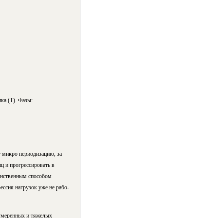
ка (Т). Фазы:
 микро периодизацию, за
шц и прогрессировать в
динственным способом
ссия нагрузок уже не ра­бо­
 умеренных и тяжелых