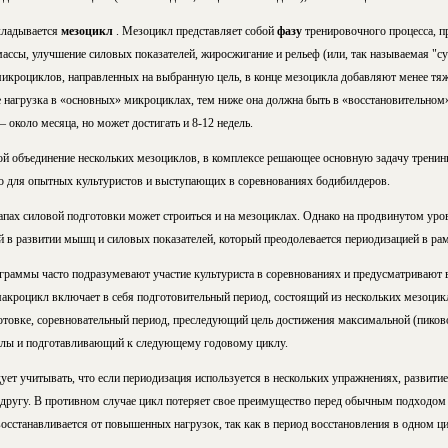
кладывается
мезоцикл
. Мезоцикл представляет собой
фазу
тренировочного процесса, 
ассы, улучшение силовых показателей, жиросжигание и рельеф (или, так называемая "с
икроциклов, направленных на выбранную цель, в конце мезоцикла добавляют менее тя
нагрузка в «основных» микроциклах, тем ниже она должна быть в «восстановительном
 около месяца, но может достигать и 8-12 недель.
ой объединение нескольких мезоциклов, в комплексе решающее основную задачу тренин
о для опытных культуристов и выступающих в соревнованиях бодибилдеров.
апах силовой подготовки может строиться и на мезоциклах. Однако на продвинутом уро
й в развитии мышц и силовых показателей, который преодолевается периодизацией в ра
раммы часто подразумевают участие культуриста в соревнованиях и предусматривают
макроцикл включает в себя подготовительный период, состоящий из нескольких мезоци
товке, соревновательный период, преследующий цель достижения максимальной (пиков
илы и подготавливающий к следующему годовому циклу.
ет учитывать, что если периодизация используется в нескольких упражнениях, развити
 другу. В противном случае цикл потеряет свое преимущество перед обычным подходом 
осстанавливается от повышенных нагрузок, так как в период восстановления в одном ци