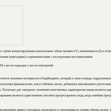
с тремя контролируемыми показателями: объем тренинга (V), интенсивность (I) и техни
тельная (переходная) и соревновательная с последующим восстановлением
 х кол-во подходов х кол-во повторений
вляется основным мезоциклом в бодибилдинге, который, в свою очередь, подразумевает
оль­зу­ю­щие фар­ма­ко­ло­гию, могут избежать застоя, добиваться максимального роста мы
лях. Поскольку для «натурала» изменение качественных характеристик мышц является е
ирование является единственным способом прогрессировать тогда, когда линейная прогре
циклирования данного мезоцикла заключается в чередовании по уровню объема легких,