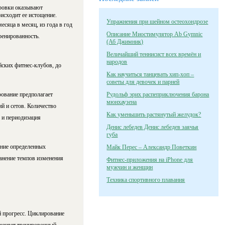
ировки оказывают
исходит ее истощение.
Упражнения при шейном остеохондрозе
есяца в месяц, из года в год
Описание Миостимулятор Ab Gymnic
ренированность.
(Аб Джимник)
Величайший теннисист всех времён и
народов
йских фитнес-клубов, до
Как научиться танцевать хип-хоп –
советы для девочек и парней
ование предполагает
Рудольф эрих распеприключения барона
мюнхаузена
й и сетов. Количество
Как уменьшить растянутый желудок?
е и периодизация
Денис лебедев Денис лебедев заячья
губа
ение определенных
Майк Перес – Александр Поветкин
анение темпов изменения
Фитнес-приложения на iPhone для
мужчин и женщин
Техника спортивного плавания
й прогресс. Циклирование