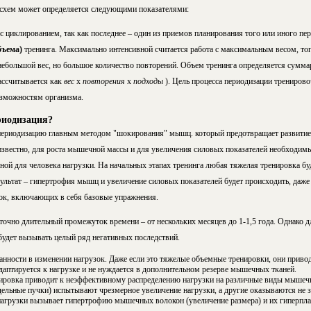
схем может определяется следующими показателями:
с циклированием, так как последнее – один из приемов планирования того или иного пе
бъема)
тренинга. Максимально интенсивной считается работа с максимальным весом, тогд
небольшой вес, но большое количество повторений. Объем тренинга определяется сумм
ассчитывается как
вес
х
повторения
х
подходы
). Цель процесса периодизации тренирово
озможностям организма.
риодизация?
периодизацию главным методом "шокирования" мышц. который предотвращает развитие 
звестно, для роста мышечной массы и для увеличения силовых показателей необходим
ой для человека нагрузки. На начальных этапах тренинга любая тяжелая тренировка буд
ультат – гипертрофия мышц и увеличение силовых показателей будет происходить, даже
ок, включающих в себя базовые упражнения.
точно длительный промежуток времени – от нескольких месяцев до 1-1,5 года. Однако д
удет вызывать целый ряд негативных последствий.
анности в изменении нагрузок. Даже если это тяжелые объемные тренировки, они приво
аптируется к нагрузке и не нуждается в дополнительном резерве мышечных тканей.
нировка приводит к неэффективному распределению нагрузки на различные виды мышеч
ельные пучки) испытывают чрезмерное увеличение нагрузки, а другие оказываются не з
нагрузки вызывает гипертрофию мышечных волокон (увеличение размера) и их гиперпл