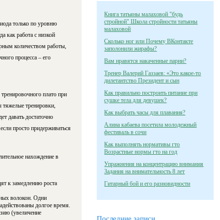
Книга татьяны малаховой "будь
стройной" Школа стройности татьяны
риода только по уровню
малаховой
а как работа с низкой
Сколько ног или Почему ВКонтакте
арным количеством работы,
заполонили жирафы?
чного процесса – его
Вам нравятся накаченные парни?
Тренер Валерий Газзаев: «Это какое-то
дилетантство Президент и сын
Как правильно построить питание при
тренировочного плато при
сушке тела для девушек?
ы тяжелые тренировки,
Как выбрать часы для плавания?
ет давать достаточно
Алина кабаева посетила молодежный
 если просто придерживаться
фестиваль в сочи
Как выполнять нормативы гто
Возрастные нормы гто на год
лительное нахождение в
Упражнения на концентрацию внимания
Задания на внимательность 8 лет
дят к замедлению роста
Гитарный бой и его разновидности
ных волокон. Одни
адействованы долгое время.
азию (увеличение
Последние записи