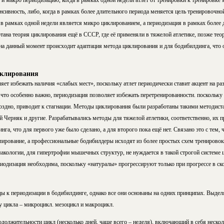
 и макро периодизацию, когда в рамках одной недели атлет от тренировки к тренировке
сивность, либо, когда в рамках более длительного периода меняется цель тренировочн
 рамках одной недели является микро циклированием, а пе­ри­о­ди­за­ция в рамках более
ана теория цик­ли­ро­ва­ния ещё в СССР, где её применяли в тяжелой атлетике, позже те
на данный момент происходит адаптация метода циклирования и для бодибилдинга, что обу
клирования
ет избежать наличия «слабых мест», поскольку атлет периодически ставит акцент на ра
, что особенно важно, периодизация позволяет избежать перетренированности. пос­коль­к
оздно, приводит к стаг­на­ции. Методы циклирования были разработаны такими методистам
ерняк и другие. Разрабатывались методы для тя­же­лой ат­ле­ти­ки, соответственно, их
л­дин­га, что для первого уже было сделано, а для второго пока ещё нет. Связано это с тем
ование, а про­фес­си­о­наль­ные бодибилдеры исходят из более простых схем тренировок, 
акологии, для гипертрофии мышечных струк­тур, не нуж­да­ет­ся в такой строгой системе
ри­о­ди­за­ция необходима, поскольку «натуралы» прогрессируют только при прог­рес­се в ско­
 к периодизации в бодибилдинге, однако все они основаны на одних принципах. Выдел
 цикла – микроцикл. мезоцикл и макроцикл.
одолжительности цикл (несколько дней, чаще всего – неделя), включающий в себя неско