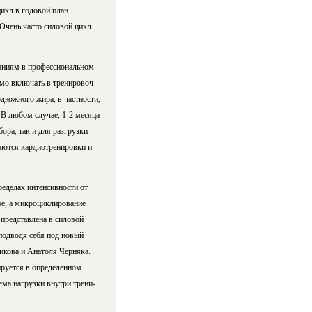
 цикл в годовой план
а. Очень часто силовой цикл
ваниям в профессиональном
о вклю­чать в тре­ни­ро­воч­
дкожного жира, в частности,
В лю­бом слу­чае, 1-2 месяца
ора, так и для разгрузки
чаются кардиотренировки и
ределах интенсивности от
ое, а микроциклирование
 представлена в силовой
о подводя себя под новый
кова и Анатоля Чер­ня­ка.
нируется в определенном
ма нагрузки внут­ри тре­ни­