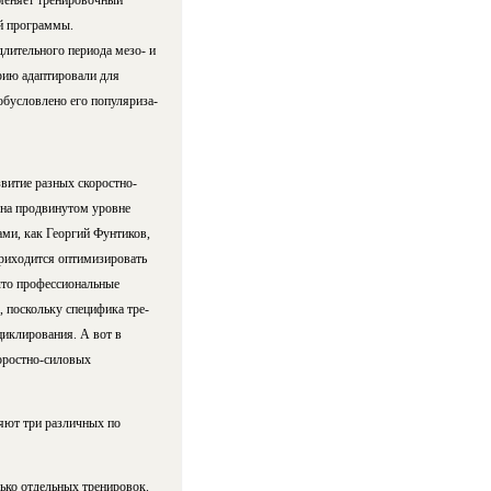
 меняет тренировочный
ой программы.
 длительного периода мезо- и
орию адаптировали для
словлено его по­пу­ля­ри­за­
звитие разных скоростно-
у на продвинутом уровне
и, как Георгий Фун­ти­ков,
 приходится оптимизировать
, что профессиональные
поскольку спе­ци­фи­ка тре­
 циклирования. А вот в
рост­но-си­ло­вых
яют три различных по
лько отдельных тренировок.