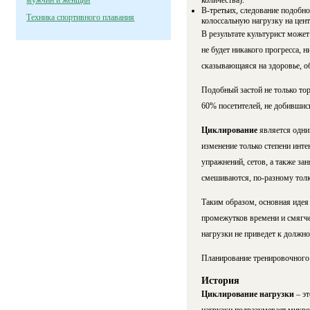
мужчин и женщин
количества).
В-третьих, следование подобн
Техника спортивного плавания
колоссальную нагрузку на цент
В результате культурист может 
не будет никакого прогресса, 
сказывающаяся на здоровье, о
Подобный застой не только тор
60% посетителей, не добившис
Циклирование
является одни
изменение только степени инт
упражнений, сетов, а также за
смешиваются, по-разному тол
Таким образом, основная идея
промежутков времени и смягче
нагрузки не приведет к должно
Планирование тренировочного 
История
Циклирование нагрузки
– э