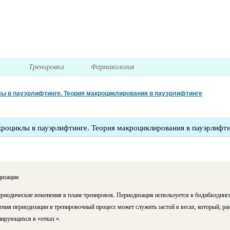
я
Тренировка
Фармакология
ы в пауэрлифтинге. Теория макроциклирования в пауэрлифтинге
роциклы в пауэрлифтинге. Теория макроциклирования в пауэрлифт
дизации
ериодические изменения в плане тренировок. Периодизация используется в бодибилдинге
ния периодизации в тренировочный процесс может служить застой в весах, который, ран
нирующихся в «отказ ».