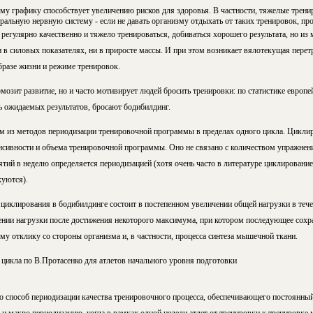
ому графику способствует увеличению рисков для здоровья. В частности, тяжелые трен
ральную нервную систему - если не давать организму отдыхать от таких тренировок, про
регулярно качественно и тяжело тренироваться, добиваться хорошего результата, но из м
ни в силовых показателях, ни в приросте массы. И при этом возникает вялотекущая перет
бразе жизни и режиме тренировок.
мозит развитие, но и часто мотивирует людей бросить тренировки: по статистике европе
ь ожидаемых результатов, бросают бодибилдинг.
м из методов периодизации тренировочной программы в пределах одного цикла. Циклир
енсивности и объема тренировочной программы. Оно не связано с количеством упражнени
нятий в неделю определяется периодизацией (хотя очень часто в литературе циклировани
куются).
 циклирования в бодибилдинге состоит в постепенном увеличении общей нагрузки в теч
нии нагрузки после достижения некоторого максимума, при котором последующее сохр
му отклику со стороны организма и, в частности, процесса синтеза мышечной ткани.
цикла по В.Протасенко для атлетов начального уровня подготовки
то способ периодизации качества тренировочного процесса, обеспечивающего постоянны