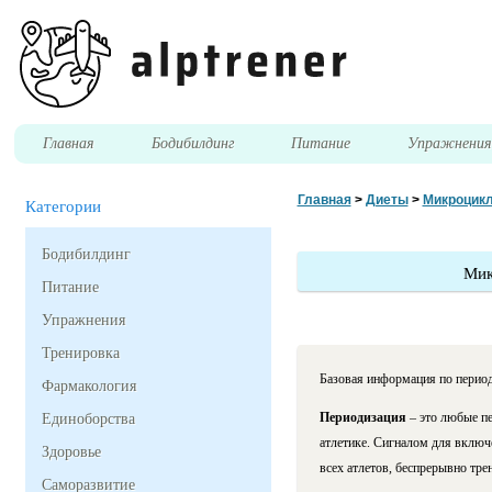
Главная
Бодибилдинг
Питание
Упражнени
Главная
>
Диеты
>
Микроцикл
Категории
Бодибилдинг
Мик
Питание
Упражнения
Тренировка
Базовая информация по перио
Фармакология
Периодизация
– это любые п
Единоборства
атлетике. Сигналом для включе
Здоровье
всех атлетов, беспрерывно тре
Саморазвитие