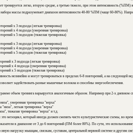
лет тренируется легко, вторую сред­не, а третью тяжело, при этом интенсивность (%ПМ) в
 набора массы подразумевает диапазон интенсивности 40-80 %ПМ (чаще 60-80%). Напр
торений х 3 подхода (легкая тренировка)
торений х 4 подхода (умеренная тренировка)
торений х 5 подходов (тяжелая тренировка)
торений х 3 подхода (легкая тренировка)
торений х 4 подхода (умеренная тренировка)
торений х 5 подходов (тяжелая тренировка)
орений х 3 подхода (легкая тренировка)
орений х 4 подхода (умеренная тренировка)
орений х 5 подходов (тяжелая тренировка)
ность нелинейно и могут тренироваться в пределах 6-8 повторений, а на следующей нед
озволяет за­дей­с­т­во­вать разные мышечные волокна и способны энергообеспечения.
ограмме объем тренинга варьируется аналогичным образом. Например при 2-х дневном с
"низа", умеренная тренировка "верха"
а "низа", легкая тренировка "верха"
иза", тяжалая тренировка "верха" и т.д.
:
это мезоцикл, который иногда должен сменять чисто куль­ту­рис­ти­чес­кие схемы, во вре
а­за­те­ли в ди­а­па­зо­не от 3 до 6 повторений (ПМ более 80%). По сути, это использование 
но иную нагрузку мышцам, связкам, сус­та­вам, цент­раль­ной нервной системе и другим си