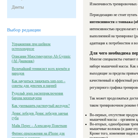
Изменчивость тренировочных 
Диеты
Периодизацию не стоит путать 
интенсивности
и
тоннажа (о
интенсивностью предполагает 
Выбор редакции
выполненной на тренировке (р
адаптация к потребностям и в
Упражнения при шейном
остеохондрозе
Для чего необходима пе
Описание Миостимулятор Ab Gymnic
Многие специалисты считают 
(Аб Джимник)
наборе мышечной массы. Как и
Величайший теннисист всех времён и
народов
выходящие за пределы привычн
качественный и эффектный рез
Как научиться танцевать хип-хоп –
советы для девочек и парней
регулярного графика трениров
Рудольф эрих распеприключения
барона мюнхаузена
Так может продолжаться доста
таком тренировочном режиме б
Как уменьшить растянутый желудок?
Денис лебедев Денис лебедев заячья
Во-первых, отсутствие продум
губа
мышечной массы – организм ад
Во-вторых, однообразная тре
Майк Перес – Александр Поветкин
мышечные волокна (и даже отд
Фитнес-приложения на iPhone для
Кроме того, изменение видов 