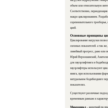
нагрузки подразумевает микро
объем или относительную интен
Соответственно, периодизация в
макро циклированием. Разработ
соревновательного троеборья, 
цией.
Основные принципы ци
Циклирование нагрузки позволя
силовых показателей. а так же
линейный прогресс, рано или п
Юрий Верхошанский, Анатолий Ч
для пауэр­лиф­тин­га и бо­ди­би
пауэрлифтеры используют циклир
нин­га, при использовании фарм
натуральном бо­ди­бил­дин­ге пе­
показателях.
Существуют различные подходы
временным рамкам и характеру
Микроцикл
– короткий по пр