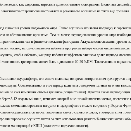
а­бо­чие веса и, как следствие, нарастить дополнительные ки­ло­грам­мы. Вклю­чать си­ло­вой
за­ви­си­мос­ти от тре­ни­ро­ван­нос­ти атлета и реакции его организма на такой вид тренинг
иод снижения уровня подкожного жи­ра. Также «сушкой» называют подводку к соревно
влена на обезвоживание организма. Тем ни менее, период снижения уровня жира необ­хо­ди­м
к практическими, так и физиологическими факторами. Актуальность сни­же­ния уровня по
зис­тент­нос­тью, которую позволяет избежать программа набора чистой мышечной массы. 
сушке», чтобы из­бе­жать, как ря­да по­боч­ных эффектов слишком долго периода массонаб
м. Интенсивность тренировок может быть в диапазоне 60-20 %ПМ. Также активно подклю
й мезоцикл пауэрлифтера, или атлета силовика, во время которого атлет тренируется в п
максимума. Соответственно, в этот период количество подъемов штанги не очень высок
овном за счет изменения объема тренинга (общий тоннаж). Простая схема периодизация
 берет 8-12 недельный цикл, начинает который он с низ­кой ин­тен­сив­нос­тью, постепенн
ные схемы цик­ли­ро­ва­ния наг­руз­ки в пауэрлифтинге можно встретить у Георгия Фунти
рование осуществляется за счет выделения самого си­ло­во­го цик­ла, в котором атлет тре
­ро цик­ли­ро­ва­ние осуществляется за счет использования разного % интенсивности и объе
й степени манипуляций с КПШ (количество подъемов штанги).