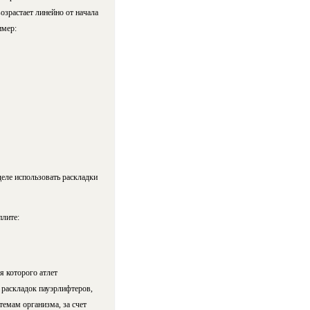
озрастает линейно от начала
имер:
еле использовать раскладки
плите:
мя которого атлет
раскладок пауэр­лиф­те­ров,
стемам организма, за счет