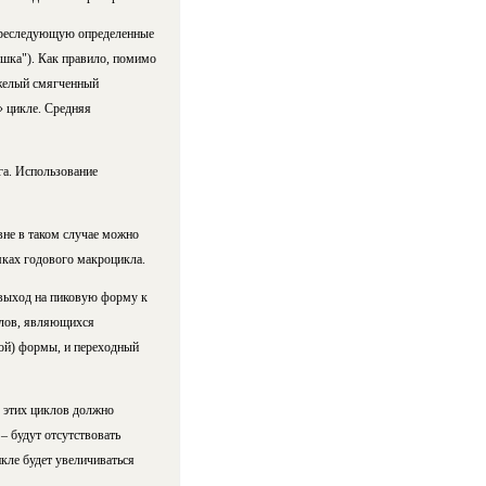
преследующую определенные
ушка"). Как правило, помимо
желый смягченный
» цикле. Средняя
га. Использование
вне в таком случае можно
мках годового макроцикла.
 выход на пиковую форму к
клов, являющихся
ой) формы, и переходный
е этих циклов должно
– будут отсутствовать
кле будет увеличиваться