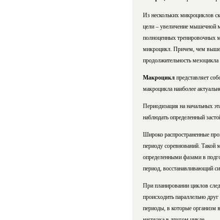
Из нескольких микроциклов с
цели – увеличение мышечной м
полноценных тренировочных м
микроцикл. Причем, чем выше 
продолжительность мезоцикла –
Макроцикл
представляет соб
макроцикла наиболее актуальн
Периодизация на начальных эт
наблюдать определенный засто
Широко распространенные прог
периоду соревнований. Такой 
определенными фазами в подго
период, восстанавливающий с
При планировании циклов следу
происходить параллельно друг
периоды, в которые организм в
нагрузка в другом цикле.