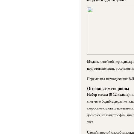
Модель линейной периодизации 
подготовительная, восстанови
Переменная периодизация: %ПМ
Основные мезоциклы
Набор массы (8-12 недель):
я
счет чего бодибилдеры, не ис­п
скоростно-си­ло­вых показате
добиться их гипертрофии. цикл
та­ет.
Са­мый прос­той способ мирок