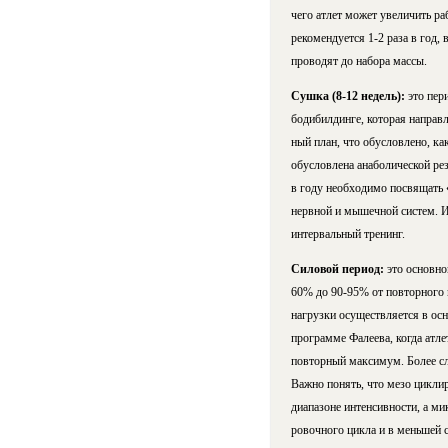
чего ат­лет мо­жет уве­ли­чить р
рекомендуется 1-2 раза в год, в 
проводят до набора массы.
Сушка (8-12 недель):
это пер
бо­ди­бил­дин­ге, которая напра
ный план, что обусловлено, ка
обусловлена анаболической ре­
в году необходимо посвящать «
нерв­ной и мы­шеч­ной сис­те
интервальный тренинг.
Силовой период:
это основно
60% до 90-95% от повторного 
нагрузки осуществляется в осн
программе Фалеева, когда атлет
повторный максимум. Более слож
Важ­но по­нять, что мезо цикли
диапазоне интенсивности, а мик
ро­воч­но­го цикла и в меньше