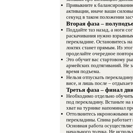
Привыкните к балансированию 
активации, иначе ваши силовы
секунд в таком положении зас
Вторая фаза – полуподъ
Поддайте таз назад, а ноги со
раскачивания нужно взрывным
перекладине. Остановитесь на
локтях станет прямым. Из это
проделайте очередное повтор
Это обучит вас стартовому ры
армейских подтягиваний. Не з
время подъема.
Нельзя отпускать перекладину
висе, и лишь после – отдыхает
Третья фаза – финал д
Необходимо отдельно обучить
под перекладину. Встаньте на 
хват на турнике напоминал пр
Оттолкнитесь икроножными м
перекладины. Спина работае
Основная работа осуществляе
начального толчка. Не исполь