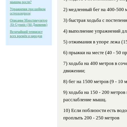
мышцы росли?
2) медленный бег на 400-500 
Упражнения при шейном
остеохондрозе
3) быстрая ходьба с постепен
Описание Миостимулятор
Ab Gymnic (Аб Джимник)
4) выполнение упражнений для
Величайший теннисист
всех времён и народов
5) отжимания в упоре лежа (15
6) прыжки на месте (40 - 50 п
7) ходьба на 400 метров в со
движении;
8) бег на 1500 метров (9 - 10 
9) ходьба на 150 - 200 метров
расслабление мышц.
10) Если поблизости есть вод
проплыть 200 - 250 метров