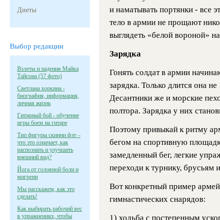
и наматывать портянки - все э
Диеты
тело в армии не прощают нико
выглядеть «белой вороной» на
Выбор редакции
Зарядка
Взлеты и падения Майка
Гонять солдат в армии начинаю
Тайсона (57 фото)
зарядка. Только длится она не
Светлана хоркина -
биография, информация,
Десантники же и морские пех
личная жизнь
полтора. Зарядка у них стано
Гитарный бой - обучение
игры боем на гитаре
Поэтому привыкай к ритму арм
Тип фигуры скинни фэт –
бегом на спортивную площадку
что это означает, как
распознать и улучшить
замедленный бег, легкие упраж
внешний вид?
переходи к турнику, брусьям и
Йога от головной боли и
мигрени
Вот конкретный пример армейс
Мы расскажем, как это
сделать!
гимнастических снарядов:
Как выбирать рабочий вес
в упражнениях, чтобы
1) ходьба с постепенным ускор