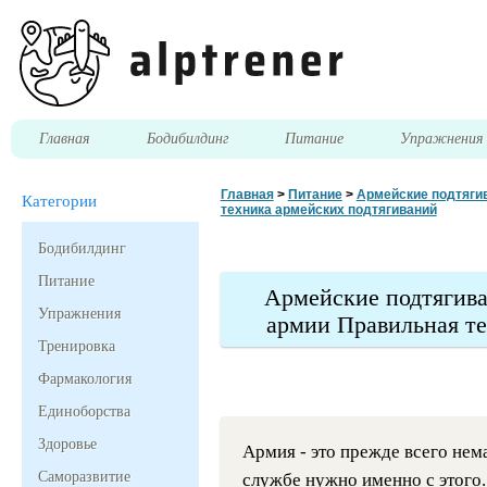
Главная
Бодибилдинг
Питание
Упражнени
Главная
>
Питание
>
Армейские подтягив
Категории
техника армейских подтягиваний
Бодибилдинг
Питание
Армейские подтягива
Упражнения
армии Правильная те
Тренировка
Фармакология
Единоборства
Здоровье
Армия - это прежде всего нем
Саморазвитие
службе нужно именно с этого.