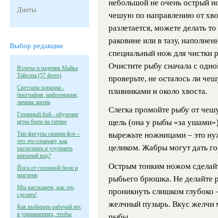
небольшой не очень острый но
Диеты
чешую по направлению от хвос
разлетается, можете делать то
раковине или в тазу, наполне
Выбор редакции
специальный нож для чистки р
Очистите рыбу сначала с одно
Взлеты и падения Майка
Тайсона (57 фото)
проверьте, не осталось ли че
Светлана хоркина -
плавниками и около хвоста.
биография, информация,
личная жизнь
Слегка промойте рыбу от чеш
Гитарный бой - обучение
щель (она у рыбы «за ушами»)
игры боем на гитаре
Тип фигуры скинни фэт –
вырежьте ножницами – это нуж
что это означает, как
целиком. Жабры могут дать го
распознать и улучшить
внешний вид?
Острым тонким ножом сделайт
Йога от головной боли и
мигрени
рыбьего брюшка. Не делайте 
Мы расскажем, как это
проникнуть слишком глубоко –
сделать!
желчный пузырь. Вкус желчи 
Как выбирать рабочий вес
в упражнениях, чтобы
рыбы.