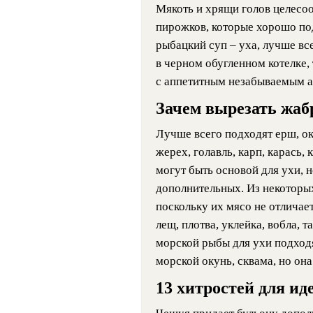
Мякоть и хрящи голов целесоо
пирожков, которые хорошо под
рыбацкий суп – уха, лучше все
в черном обугленном котелке, 
с аппетитным незабываемым 
Зачем вырезать жаб
Лучше всего подходят ерш, оку
жерех, голавль, карп, карась,
могут быть основой для ухи, н
дополнительных. Из некоторых
поскольку их мясо не отличае
лещ, плотва, уклейка, вобла, т
морской рыбы для ухи подходя
морской окунь, сквама, но он
13 хитростей для ид