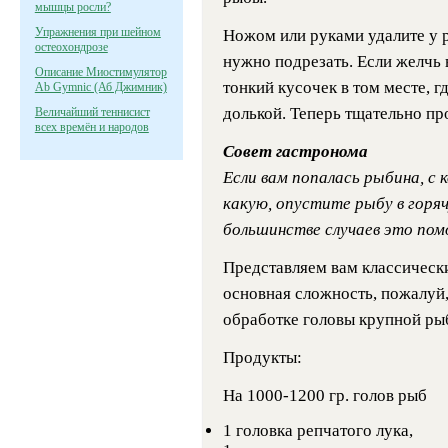
мышцы росли?
Упражнения при шейном
Ножом или руками удалите у 
остеохондрозе
нужно подрезать. Если желчь 
Описание Миостимулятор
тонкий кусочек в том месте, г
Ab Gymnic (Аб Джимник)
долькой. Теперь тщательно пр
Величайший теннисист
всех времён и народов
Совет гастронома
Если вам попалась рыбина, с 
какую, опустите рыбу в горяч
большинстве случаев это пом
Представляем вам классический
основная сложность, пожалуй,
обработке головы крупной ры
Продукты:
На 1000-1200 гр. голов рыб
1 головка репчатого лука,