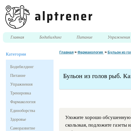
Главная
Бодибилдинг
Питание
Упражнени
Главная
>
Фармакология
>
Бульон из го
Категории
Бодибилдинг
Бульон из голов рыб. К
Питание
Упражнения
Тренировка
Фармакология
Единоборства
Уложите хорошо обсушенную р
Здоровье
скользкая, подложите газеты 
Саморазвитие