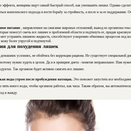
о эффекта, женщины ищут самый быстрый способ, как уменьшить ляшки. Однако сделать
ься комплексного подхода и вести борьбу за стройность, а после и за ее поддержание.
нное питание
, направленное на сжигание жировых отложений, вывод из организма токс
оторые помогут сжечь все лишнее в проблемной области и подтянуть ее, придав красиву
гают устранить лишнюю жидкость, способствуют ускорению обменных процессов под кож
 кожу более упругой и подтянутой.
ия для похудения ляшек
 домашних условиях, не обойтись без коррекции рациона. Не существует специальной ди
поэтому нужно худеть в целом. Да и в принципе диета - понятие неправильное. Нам нуж
дуктах. Так организм будет активно сжигать все лишнее.
акан воды утром после пробуждения натощак.
Это поможет запустить все необходимы
о пить много воды, чтобы организм работал, как часы. Таким образом, вы автоматически
од и жажду.