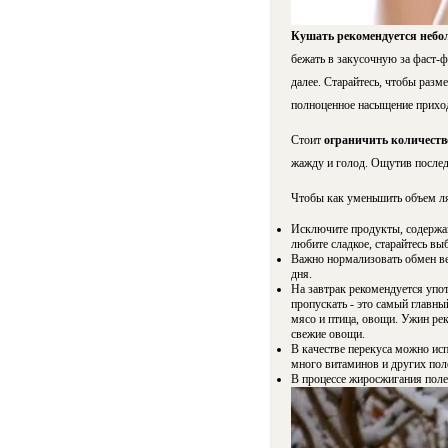
Кушать рекомендуется небол
бежать в закусочную за фаст-ф
далее. Старайтесь, чтобы разм
полноценное насыщение приходи
Стоит
ограничить количество
жажду и голод. Ощутив последн
Чтобы как уменьшить объем л
Исключите продукты, содержан
любите сладкое, старайтесь вы
Важно нормализовать обмен ве
дня.
На завтрак рекомендуется упот
пропускать - это самый главны
мясо и птица, овощи. Ужин р
свежие овощи.
В качестве перекуса можно исп
много витаминов и других пол
В процессе жиросжигания поле