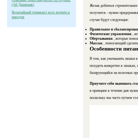
Описание Миостимулятор Ab Gymnic
(Аб Джимник)
Желая добиться стремительног
Величайший теннисист всех времён и
получится - нужно придерживат
народов
случае будут следующие:
Правильное и сбалансирова
Физические упражнения
, к
Обертывания
, которые помо
Массаж
, помогающий сделать
Особенности питан
В том, как уменьшить ляшки в
похудеть конкретно в ляшках, 
базирующийся на полезных про
Приучите себя выпивать ст
в принципе в течение дня нужн
поскольку мы часто путаем гол