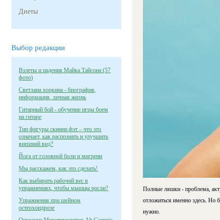
Диеты
Выбор редакции
Взлеты и падения Майка Тайсона (57
фото)
Светлана хоркина - биография,
информация, личная жизнь
Гитарный бой - обучение игры боем
на гитаре
Тип фигуры скинни фэт – что это
означает, как распознать и улучшить
внешний вид?
Йога от головной боли и мигрени
Мы расскажем, как это сделать!
Как выбирать рабочий вес в
упражнениях, чтобы мышцы росли?
Полные ляшки - проблема, акту
Упражнения при шейном
отложиться именно здесь. Но б
остеохондрозе
нужно.