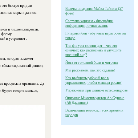
 это быстро вряд ли
Взлеты и падения Майка Тайсона (57
 Основные меры в данном
фото)
Светлана хоркина - биография,
информация, личная жизнь
инов и лишней жидкости.
Гитарный бой - обучение игры боем на
ю форму.
гитаре
ей и устраняют .
Тип фигуры скинни фэт – что это
означает, как распознать и улучшить
внешний вид?
еты, которая поможет
Йога от головной боли и мигрени
ен сбалансированный рацион,
Мы расскажем, как это сделать!
Как выбирать рабочий вес в
упражнениях, чтобы мышцы росли?
е процессы в организме. Да
Упражнения при шейном остеохондрозе
 будете съедать меньше,
Описание Миостимулятор Ab Gymnic
(Аб Джимник)
Величайший теннисист всех времён и
народов