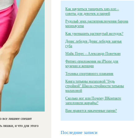
Как научиться танцевать хип-хоп –
советы для девочек и парней
Рудольф эрих распеприключения барона
мюнхаузена
Как уменьшить растянутый желудок?
Денис лебедев Денис лебедев заячья
губа
Майк Перес – Александр Поветкин
Фитнес-приложения на iPhone для
мужчин и женщин
Техника спортивного плавания
Книга татьяны малаховой "будь
стройной" Школа стройности татьяны
малаховой
Сколько ног или Почему ВКонтакте
заполонили жирафы?
Вам нравятся накаченные парни?
о все лишнее спешит
ь ляшки, и что для этого
Последние записи