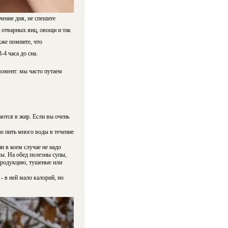
чение дня, не спешите
у отварных яиц, овощи и так
кже помните, что
4 часа до сна.
омент: мы часто путаем
ются в жир. Если вы очень
о пить много воды в течение
и в коем случае не надо
сы. На обед полезны супы,
продукцию, тушеные или
- в ней мало калорий, но