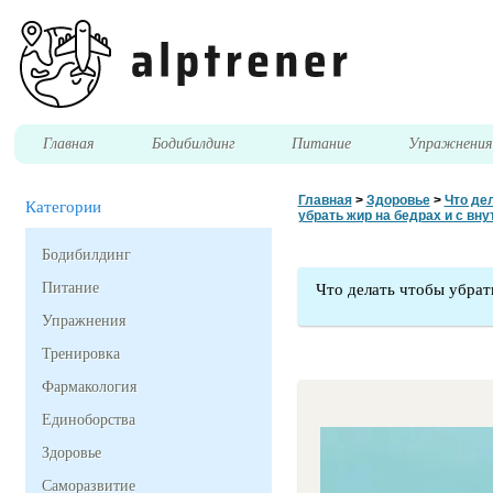
Главная
Бодибилдинг
Питание
Упражнени
Главная
>
Здоровье
>
Что де
Категории
убрать жир на бедрах и с вн
Бодибилдинг
Питание
Что делать чтобы убрат
Упражнения
Тренировка
Фармакология
Единоборства
Здоровье
Саморазвитие