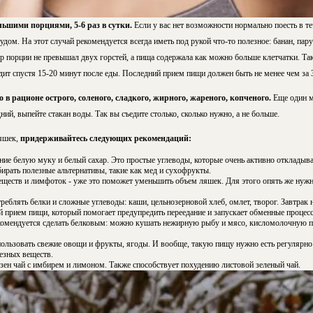
ьшими порциями, 5-6 раз в сутки.
Если у вас нет возможности нормально поесть в те
удом. На этот случай рекомендуется всегда иметь под рукой что-то полезное: банан, пар
ер порции не превышал двух горстей, а пища содержала как можно больше клетчатки. Та
т спустя 15-20 минут после еды. Последний прием пищи должен быть не менее чем за 3-
 в рационе острого, соленого, сладкого, жирного, жареного, копченого.
Еще один м
ий, выпейте стакан воды. Так вы съедите столько, сколько нужно, а не больше.
яшек,
придерживайтесь следующих рекомендаций:
ие белую муку и белый сахар. Это простые углеводы, которые очень активно откладыва
бирать полезные альтернативы, такие как мед и сухофрукты.
ществ и лимфоток - уже это поможет уменьшить объем ляшек. Для этого опять же нужн
реблять белки и сложные углеводы: каши, цельнозерновой хлеб, омлет, творог. Завтрак н
й прием пищи, который помогает предупредить переедание и запускает обменные процес
екомендуется сделать белковым: можно кушать нежирную рыбу и мясо, кисломолочную 
ользовать свежие овощи и фрукты, ягоды. И вообще, такую пищу нужно есть регулярно 
езных веществ.
зен чай с имбирем и лимоном. Также способствует похудению листовой зеленый чай.