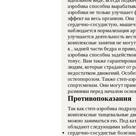
идеальном виде, всегда подкач
аэробика способна вырабатыва
аэробики не только улучшает 
эффект на весь организм. Она
сердечно-сосудистую, мышеч
наблюдается нормализация ар
улучшается деятельность вест
комплексные занятия не могут
к , задней части бедра и при
аэробика способна задействов
тонус. Вам также гарантирова
людям, которые страдают от р
недостатком движений. Особен
остеопорозом. Также степ-аэ
спортсменам. Они могут прим
разминки перед началом осно
Противопоказания
Так как степ-аэробика подраз
комплексные танцевальные дв
можно заниматься ею. Под кат
обладают следующими заболев
сердечно-сосудистые болезни,