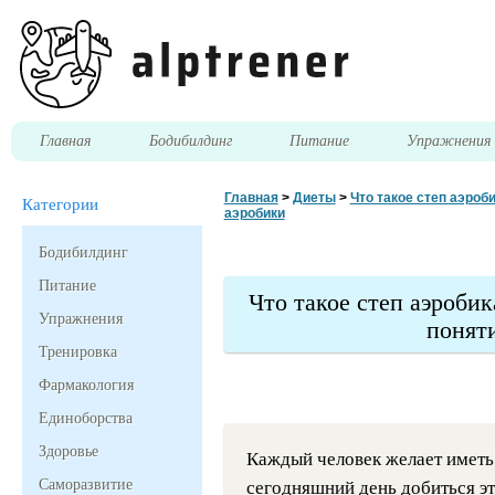
Главная
Бодибилдинг
Питание
Упражнени
Главная
>
Диеты
>
Что такое степ аэроб
Категории
аэробики
Бодибилдинг
Питание
Что такое степ аэроби
Упражнения
понят
Тренировка
Фармакология
Единоборства
Здоровье
Каждый человек желает иметь
Саморазвитие
сегодняшний день добиться эт