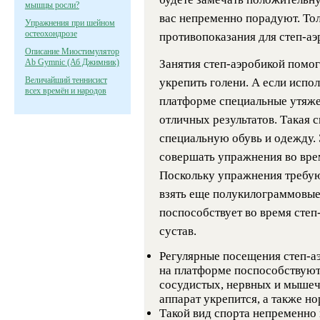
мышцы росли?
вас непременно порадуют. То
Упражнения при шейном
остеохондрозе
противопоказания для степ-аэ
Описание Миостимулятор
Ab Gymnic (Аб Джимник)
Занятия степ-аэробикой помог
Величайший теннисист
укрепить голени. А если испо
всех времён и народов
платформе специальные утяжел
отличных результатов. Такая 
специальную обувь и одежду. 
совершать упражнения во вре
Поскольку упражнения требую
взять еще полукилограммовые 
поспособствует во время степ
сустав.
Регулярные посещения степ-а
на платформе поспособствуют
сосудистых, нервных и мыше
аппарат укрепится, а также н
Такой вид спорта непременно 