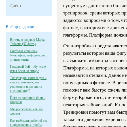
существует достаточно больш
Диеты
тренировок, среди которых пр
задаются вопросами о том, что
Выбор редакции
фитнес, в котором все движе
платформы. Платформа должна
Взлеты и падения Майка
Тайсона (57 фото)
Степ-аэробика представляет с
Светлана хоркина -
результаты которой ваша фигу
биография, информация,
личная жизнь
вы сможете избавиться от не
Гитарный бой - обучение
Платформы, на которых выполн
игры боем на гитаре
называются степами. Данное н
Тип фигуры скинни фэт –
популярных в фитнесе. В цел
что это означает, как
распознать и улучшить
поможет вам быстро сжечь ли
внешний вид?
форму. Кроме того, степ-аэро
Йога от головной боли и
мигрени
некоторых заболеваний. К пос
Мы расскажем, как это
Тренировки помогут вам быстр
сделать!
также эти движения укрепят 
Как выбирать рабочий вес
в упражнениях, чтобы
будете замечать положительну