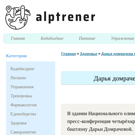
Главная
Бодибилдинг
Питание
Упражнени
Главная
>
Здоровье
>
Дарья домрачева 
Категории
Бодибилдинг
Дарья домраче
Питание
Упражнения
Тренировка
Фармакология
В здании Национального олим
Единоборства
пресс-конференция четырёхк
Здоровье
биатлону Дарьи Домрачевой.
Саморазвитие