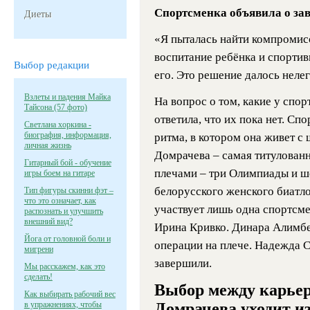
Спортсменка объявила о за
Диеты
«Я пыталась найти компромис
воспитание ребёнка и спортив
Выбор редакции
его. Это решение далось нелег
Взлеты и падения Майка
На вопрос о том, какие у спо
Тайсона (57 фото)
ответила, что их пока нет. Сп
Светлана хоркина -
биография, информация,
ритма, в котором она живет с 
личная жизнь
Домрачева – самая титулованна
Гитарный бой - обучение
плечами – три Олимпиады и ше
игры боем на гитаре
белорусского женского биатло
Тип фигуры скинни фэт –
что это означает, как
участвует лишь одна спортсме
распознать и улучшить
внешний вид?
Ирина Кривко. Динара Алимбе
Йога от головной боли и
операции на плече. Надежда 
мигрени
завершили.
Мы расскажем, как это
сделать!
Выбор между карьер
Как выбирать рабочий вес
в упражнениях, чтобы
Домрачева уходит из