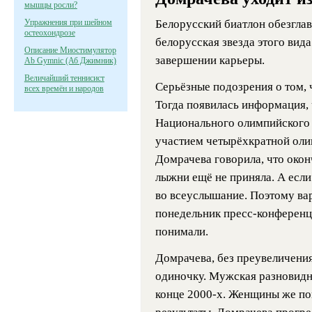
мышцы росли?
Упражнения при шейном
Белорусский биатлон обезглав
остеохондрозе
белорусская звезда этого вид
Описание Миостимулятор
завершении карьеры.
Ab Gymnic (Аб Джимник)
Величайший теннисист
Серьёзные подозрения о том, ч
всех времён и народов
Тогда появилась информация, 
Национального олимпийского 
участием четырёхкратной оли
Домрачева говорила, что окон
лыжни ещё не приняла. А если
во всеуслышание. Поэтому вар
понедельник пресс-конференци
понимали.
Домрачева, без преувеличения,
одиночку. Мужская разновидно
конце 2000-х. Женщины же по