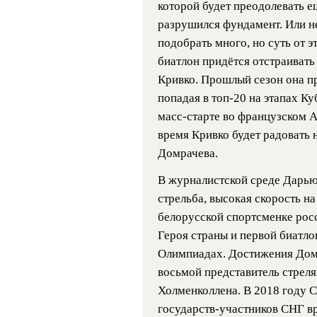
которой будет преодолевать е
разрушился фундамент. Или н
подобрать много, но суть от 
биатлон придётся отстраивать
Кривко. Прошлый сезон она пр
попадая в топ-20 на этапах Ку
масс-старте во французском Ан
время Кривко будет радовать н
Домрачева.
В журналистской среде Дарью
стрельба, высокая скорость н
белорусской спортсменке росс
Героя страны и первой биатло
Олимпиадах. Достижения Домр
восьмой представитель стрел
Холменколлена. В 2018 году 
государств-участников СНГ в