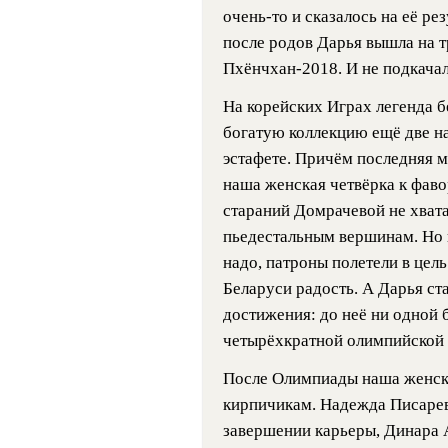
очень-то и сказалось на её ре
после родов Дарья вышла на т
Пхёнчхан-2018. И не подкачал
На корейских Играх легенда б
богатую коллекцию ещё две на
эстафете. Причём последняя 
наша женская четвёрка к фаво
стараний Домрачевой не хватал
пьедестальным вершинам. Но 
надо, патроны полетели в цел
Беларуси радость. А Дарья ст
достижения: до неё ни одной б
четырёхкратной олимпийской
После Олимпиады наша женска
кирпичикам. Надежда Писарев
завершении карьеры, Динара 