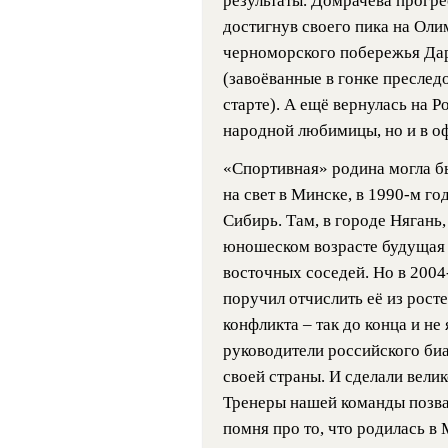
результаты. Домрачева прогр
достигнув своего пика на Оли
черноморского побережья Дар
(завоёванные в гонке преслед
старте). А ещё вернулась на Р
народной любимицы, но и в о
«Спортивная» родина могла б
на свет в Минске, в 1990-м го
Сибирь. Там, в городе Нягань,
юношеском возрасте будущая 
восточных соседей. Но в 2004
поручил отчислить её из рост
конфликта – так до конца и не
руководители российского би
своей страны. И сделали вели
Тренеры нашей команды позва
помня про то, что родилась в