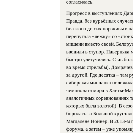
согласилась.
Прогресс в выступлениях Дар
Правда, без курьёзных случае
биатлона до сих пор живы в п
перепутала «лёжку» со «стойк
мишени вместо своей. Белорус
вводили в ступор. Наверняка 
быстро улетучились. Став бол
во время стрельбы), Домрачев
за другой. Где десятка – там 
сибирская минчанка положила
чемпионата мира в Ханты-Ман
аналогичных соревнованиях та
которых была золотой). В сез
боролась за Большой хрусталь
Магдалене Нойнер. В 2013-м 
форума, а затем – уже упомя