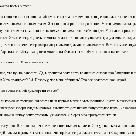
ках во время матча?
Я за свою жизнь прекращала работу со спортом, потому что не выдерживала отношения и
влечь внимание своим телом. Я знаю, что игроки говорят о них. Мне в самом начале ра
у что потом ты слышишь от знакомых или сама, что о тебе говорят. Молодые парни реаг
ия. Я такие вещи терпеть не могла. Если я что-то такое узнавала, сразу ломилась на ра
я
). Вот понимаете, североамериканцы такими делами не занимаются. Вот возьмите ситу
 баре или нет. Девушка просто может подойти и сказать: «Вот он меня изнасиловал».
ормацию от ТВ во время матча?
аю, что нужно говорить. Да, в прошлом году я что-то лишнее сказала про Захаркина и е
м Уфа проиграла? 0:8. Поэтому, что меня обвинять? Это всё подтвердилось игрой.
т во время матчей красноречивее всех?
ли кто-то из тренеров говорит. Он на первом месте в этом рейтинге. Знаете, можно взя
знаете речь Игоря Владимировича. «Почувствуйте шайбу, почувствуйте игру», - с особо
как можно шайбу почувствовать (
улыбается
)? Через себя пропустить что ли?
итуация. Я точно знаю, что есть недовольные им коллеги. Они удивлены тем, что челов
дей, как им играть. Бытует мнение, что пресса несправедливо сделала из Захаркина кого-