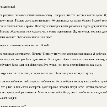
урналистике?
да родители пытались изменить мою судьбу. Говорили, что это несерьёзно и так далее. Я 
е учиться. Решила стать криминалистом. Журналистика же разная бывает. В какой-то м
то не люблю кровь и трупы. Поэтому я некоторое время работала в отделе документал
 плане образования могу сказать, что я очень подкованная. Да, это стоило немалых дене
 меня хорошее образование и большой опыт.
ерике сильно отличается от российской?
аже моя подача отличается. Почему? Потому что у меня американская школа. Я работала
я ведущая, которая будет двигаться». Вот я даже сейчас с вами разговариваю и вижу, 
обучают. Здесь идёт живой контакт. Это лучше, чем когда ведущий просто так сидит.
о журналистов экспертов, которые могут дать объективную и жёсткую оценку.
т как о покойниках: либо хорошо, либо никак. Когда-нибудь я напишу книгу, сейчас прид
 что у нас не так много экспертов, даже игроков, которые могут чётко, жёстко рассказать 
 экспертов разбора моментов. Многие из нас всё поймут, кто-то наоборот новое для себ
 может каждый.
овании журналистов?