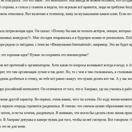
е не отыгрался. Это что такое? Это менталитет. Мы иногда не можем осознать, что сегод
й стороны, я стояла у скамеек и видела, что игрокам всё нравится, люди на трибунах бал
ивом относимся. Вот включаю я телевизор, вижу на музыкальном канале клип. Если он м
ла потрясающая идея. Он сказал: «Почему бы нам не позвать актёров, певцов, которые 
зионных конкурсах?». Мне эта идея понравилась и в будущем можно ее реализовать. Поб
ри рядом со звёздами, с теми же «Иванушками International», например. Это же будет п
 - это хорошая идея? Нужно ли сохранить это нововведение?
 нет претензий к организатором. Хотя какие-то вопросы возникают всегда и везде, в А
, что там организация лучше и так далее. Но, то с чем я там сталкивалась, я сталкиваю
удешь долбиться в стенку, но тебе всё равно скажут, что нужно делать вот так. А у нас 
ро российский менталитет. Он отличается от того, что в Америке, где вы учились и рабо
 меня другой характер. Во-первых, очень важно, чего ты хочешь. По ходу жизни меняю
в первую очередь стремятся раздеваться. Я считаю, что сначала нужно образование получи
 потом, если ты хочешь, раздеваться. Я понимаю, что могла бы сделать свою жизнь прощ
. В Америке девушка в камере нужна для того, чтобы на неё смотрели. Все говорили: «
о это не для меня.