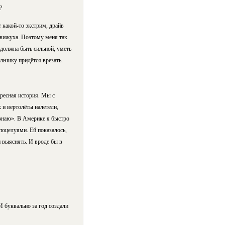
?
т какой-то экстрим, драйв
движуха. Поэтому меня так
 должна быть сильной, уметь
льчику придётся врезать.
ересная история. Мы с
 и вертолёты налетели,
 знаю». В Америке я быстро
 поцелуями. Ей показалось,
и выяснять. И вроде бы в
И буквально за год создали