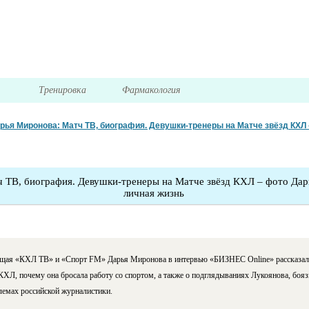
я
Тренировка
Фармакология
рья Миронова: Матч ТВ, биография. Девушки-тренеры на Матче звёзд КХЛ
 ТВ, биография. Девушки-тренеры на Матче звёзд КХЛ – фото Дар
личная жизнь
щая «КХЛ ТВ» и «Спорт FM» Дарья Миронова в интервью «БИЗНЕС Online» рассказала
ХЛ, почему она бросала работу со спортом, а также о подглядываниях Лукоянова, бояз
лемах российской журналистики.