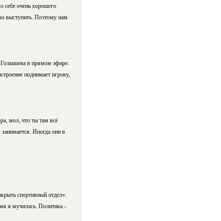
 о себе очень хорошего
иво выступить. Поэтому нам
о Голышева в прямом эфире.
астроение поднимает игроку,
ра, мол, что ты там всё
 занимается. Иногда они в
закрыть спортивный отдел».
емя я мучилась. Политика -