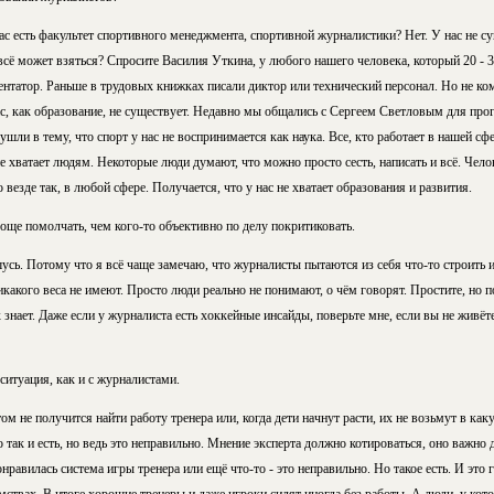
нас есть факультет спортивного менеджмента, спортивной журналистики? Нет. У нас не су
 всё может взяться? Спросите Василия Уткина, у любого нашего человека, который 20 - 
ентатор. Раньше в трудовых книжках писали диктор или технический персонал. Но не к
нас, как образование, не существует. Недавно мы общались с Сергеем Светловым для пр
шли в тему, что спорт у нас не воспринимается как наука. Все, кто работает в нашей сф
не хватает людям. Некоторые люди думают, что можно просто сесть, написать и всё. Челов
везде так, в любой сфере. Получается, что у нас не хватает образования и развития.
ще помолчать, чем кого-то объективно по делу покритиковать.
шусь. Потому что я всё чаще замечаю, что журналисты пытаются из себя что-то строить и 
никакого веса не имеют. Просто люди реально не понимают, о чём говорят. Простите, но
знает. Даже если у журналиста есть хоккейные инсайды, поверьте мне, если вы не живё
ситуация, как и с журналистами.
том не получится найти работу тренера или, когда дети начнут расти, их не возьмут в ка
то так и есть, но ведь это неправильно. Мнение эксперта должно котироваться, оно важн
онравилась система игры тренера или ещё что-то - это неправильно. Но такое есть. И это 