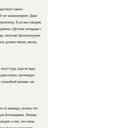
ществует такого
30 лет комментирует. Даже
омментатор. Если мы говорим
ограммы «Детская площадка с
ере, получает физкультурное
ек должен читать, писать,
лезут туда, куда не надо.
 подноготную, настоящую
те хоккейной жизнью, вы
кую-то команду, потому что
о для болельщиков. Личные
говорит о том, что очень