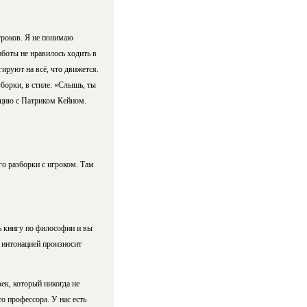
гроков. Я не понимаю
боты не нравилось ходить в
ируют на всё, что движется.
зборки, в стиле: «Слышь, ты
ацию с Патриком Кейном.
го разборки с игроком. Там
ть книгу по философии и вы
й интонацией произносит
ек, который никогда не
то профессора. У нас есть