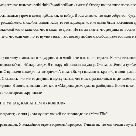
ли, что вас называли wild child (
дикий ребёнок
- с англ.)? Откуда пошло такое прозвище
росыпаешься утром в школу идёшь, как на войну. В том смысле, что надо собраться, буде
ё расслабленно, спокойная жизнь. Кому-то это подходит, но мне нужна была постоянная 
канской жизни казалось, что я какая-то дикая. Но вы же знаете, что девушка из России
угало, что если мне что-то нужно взять, я это возьму любым способом, даже если мне ма
т, поэтому я могла кого-то ударить и со мной ничего не могли сделать. Кстати, есть инт
решили зайти в «Макдоналдс». Я с подругой осталась на улице. Стоим, смеёмся, а тут бах
 С пушками выходят, на нас кричат. А я им: «Вы тут на меня не кричите, я свои права
). Оказалось, что кто-то девушке в шутку сказал, что можно расплатиться не деньгами, а
транно. В итоге, повязали всех, кто в «Макдоналдсе», даже не разбираясь. Потом начал
 в то же время скрученные.
 ТРУД ТАК, КАК АРТЁМ ЛУКОЯНОВ»
ne reporter,
- с англ.) - это лучшее хоккейное нововведение «Матч ТВ»?
рганизация. У хоккейного отдела огромный прогресс. Учитывая, что мы начали с нуля. 