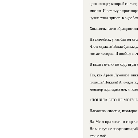
один эксперт, который считает,
мнения. И вот ему в противоре
нужна такая яркость в виде За
Хоккеисты часто обращают вни
На скамейках у нас бывает сво
Что я сделала? Взяла бумажку,
комментаторам. И вообще я сч
В ваши заметки по ходу игры 
Так, как Артём Лукоянов, никт
пишешь? Покажи! А иногда подг
монитор подглядывают, я пово
«ПОНЯЛА, ЧТО НЕ МОГУ 
Насколько известно, некоторо
Да. Меня пригласили в спортив
Но мне тут же предложили рабо
это не моё.