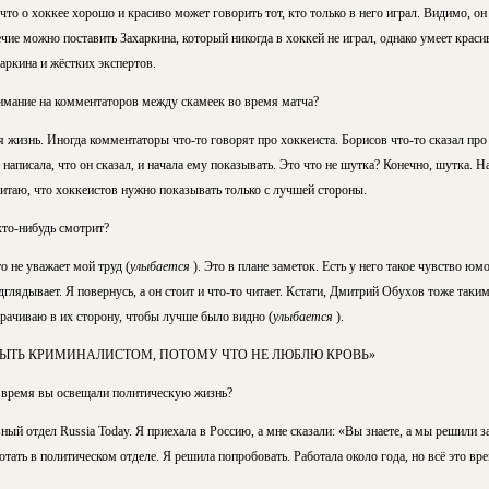
 что о хоккее хорошо и красиво может говорить тот, кто только в него играл. Видимо, он
чие можно поставить Захаркина, который никогда в хоккей не играл, однако умеет крас
харкина и жёстких экспертов.
мание на комментаторов между скамеек во время матча?
я жизнь. Иногда комментаторы что-то говорят про хоккеиста. Борисов что-то сказал пр
 написала, что он сказал, и начала ему показывать. Это что не шутка? Конечно, шутка. Н
итаю, что хоккеистов нужно показывать только с лучшей стороны.
кто-нибудь смотрит?
о не уважает мой труд (
улыбается
). Это в плане заметок. Есть у него такое чувство юмо
лядывает. Я повернусь, а он стоит и что-то читает. Кстати, Дмитрий Обухов тоже таким
рачиваю в их сторону, чтобы лучше было видно (
улыбается
).
БЫТЬ КРИМИНАЛИСТОМ, ПОТОМУ ЧТО НЕ ЛЮБЛЮ КРОВЬ»
е время вы освещали политическую жизнь?
ный отдел Russia Today. Я приехала в Россию, а мне сказали: «Вы знаете, а мы решили 
тать в политическом отделе. Я решила попробовать. Работала около года, но всё это вр