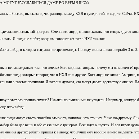
А МОГУТ РАССЛАБИТЬСЯ ДАЖЕ ВО ВРЕМЯ ШОУ»
нулись в Россию, вы сказали, что разницы между КХЛ и суперлигой не видите. Сейчас К
а сделала колоссальный прогресс. Сменились люди, можно сказать, что теперь другая хокк
нивать. И люди не любят, когда им говорят: «А вот в НХЛ так-то».
тча звёзд, в котором сыграли четыре команды. По ходу сезона ввели овертайм 3 на 3. 
ь, а не наслаждаться тем, что имеем? Есть хорошая модель, почему мы не можем её п
добивают люди, которые говорят, что в НХЛ то и другое. Хотя люди не жили в Америке, н
дели или в газетах прочитали. И вот они думают, что могут давать адекватную оценку. Н
р-шоу в этот раз прошло скучно? Никакой изюминки мы не увидели. Например, конкурс 
ещё что-нибудь.
ке люди могут что-то спокойно отмочить, понимая, что это шоу. У нас по-другому. Я не
выбор было две вещи и обе связанные с тренером. Речь идёт о шутках. И вот игрок дума
рал мнения других ребят и пришёл к выводу, что лучше ему вообще ничего не делать, чт