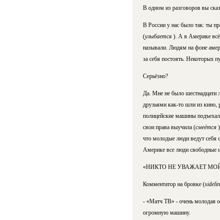
В одном из разговоров вы сказа
В России у нас было так: ты п
(
улыбается
). А в Америке вс
называли. Людям на фоне амери
за себя постоять. Некоторых п
Серьёзно?
Да. Мне не было шестнадцати ле
друзьями как-то шли из кино, 
полицейские машины подъехали.
свои права выучила (
смеётся
что молодые люди ведут себя с
Америке все люди свободные и
«НИКТО НЕ УВАЖАЕТ МОЙ
Комментатор на бровке (
sideli
- «Матч ТВ» - очень молодая о
огромную машину.