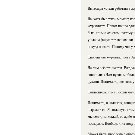
Вы всегда хотели работать в ж
Да, хотя был такой момент, ког
журналиста. Потом пошла дальш
быть криминалистом, потому ч
ушла на факультет экономики. В
никуда поехать. Потому что у
Спортивная журналистика в Ам
Да, там всё отличается. Вот д
говорили: «Нам нужна мобильна
руками. Понимаете, там этому 
Согласитесь, что в России мал
Понимаете, о коллегах, говоря
выражаться. Я соглашусь с тем,
мы смотрим хоккей, то ждём от
поспорить. Вообще, лить воду
Может быть, проблема в образ