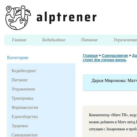
Главная
Бодибилдинг
Питание
Упражнени
Главная
>
Саморазвитие
>
Да
Категории
спорт фм личная жизнь
Бодибилдинг
Питание
Дарья Миронова: Матч
Упражнения
Тренировка
Фармакология
Комментатор «Матч ТВ», веду
Единоборства
можно добавить в Матч звёзд К
Здоровье
ситуации с Захаркиным и проб
Саморазвитие