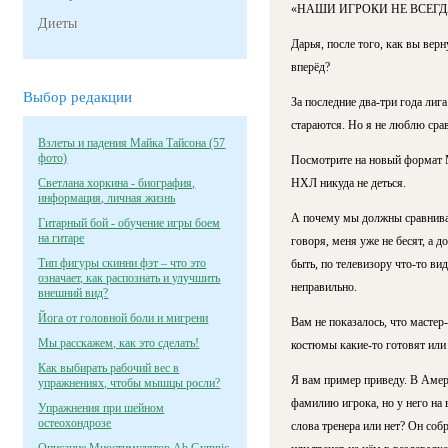
«НАШИ ИГРОКИ НЕ ВСЕГД
Диеты
Дарья, после того, как вы вер
вперёд?
Выбор редакции
За последние два-три года лиг
стараются. Но я не люблю срав
Взлеты и падения Майка Тайсона (57
фото)
Посмотрите на новый формат Ма
Светлана хоркина - биография,
НХЛ никуда не деться.
информация, личная жизнь
А почему мы должны сравниват
Гитарный бой - обучение игры боем
на гитаре
говоря, меня уже не бесят, а 
Тип фигуры скинни фэт – что это
быть, по телевизору что-то ви
означает, как распознать и улучшить
неправильно.
внешний вид?
Йога от головной боли и мигрени
Вам не показалось, что масте
Мы расскажем, как это сделать!
костюмы какие-то готовят или 
Как выбирать рабочий вес в
Я вам пример приведу. В Амери
упражнениях, чтобы мышцы росли?
фамилию игрока, но у него на 
Упражнения при шейном
остеохондрозе
слова тренера или нет? Он соб