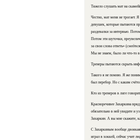
Тяжело слушать мат на скамей
Честно, мат меня не трогает. 
девушек, которые пытаются при
раздевалки за интервью. Потом
Потом эти шуточки, преувеличен
за свои слова ответь» (
смеётс
Мы не знаем, было ли что-то в
Тренеры пытаются скрыть инф
Такого я не помню. Я же поним
был перебор. Но с каким счёто
Кто из тренеров в лиге говори
Красноречивее Захаркина вряд 
обязательно в ней увидите и у
Захаркин. А вы мне скажите, 
С Захаркиным вообще двоякая с
играл в хоккей, сейчас учит лю