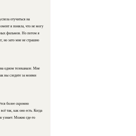
успела отучиться на
омент я поняла, что не могу
ьных фильмов. Но потом я
г, но зато мне не страшно
 на одном телеканале. Мне
как вы следите за моими
ётся более скромно
всё так, как оно есть. Когда
я узнает. Можно где-то