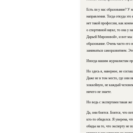
Есть ли у нас образование? У 
направления. Тогда откуда это
нет такой профессии, как комм
о спортивной науке, то она у 
Дарьей Мироновой», и вот мы у
образование. Очень часто его 
заниматься саморазвитием. Это 
Иногда нашим журналистам про
Но здесь я, наверное, не согла
Даже не в том место, где они 
хоккейную, не каждый человек 
ничего не знаете.
Но ведь с экспертами такая же 
Да, они боятся. Боятся, что по
кто-то обиделся. Я уверена, ч
обиды на то, что эксперту не п