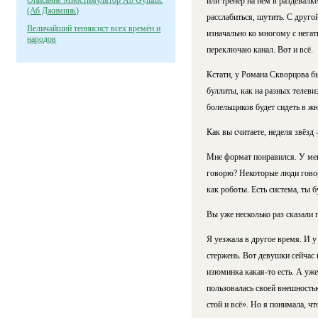
Описание Миостимулятор Ab Gymnic
или тренер на нём в раздевалк
(Аб Джимник)
расслабиться, шутить. С друго
Величайший теннисист всех времён и
изначально ко многому с негат
народов
переключаю канал. Вот и всё.
Кстати, у Романа Скворцова бы
буллиты, как на разных телеви
болельщиков будет сидеть в жю
Как вы считаете, неделя звёзд
Мне формат понравился. У меня
говорю? Некоторые люди говорят
как роботы. Есть система, ты б
Вы уже несколько раз сказали п
Я уезжала в другое время. И у
стержень. Вот девушки сейчас 
изюминка какая-то есть. А уже
пользовалась своей внешностью
стой и всё». Но я понимала, чт