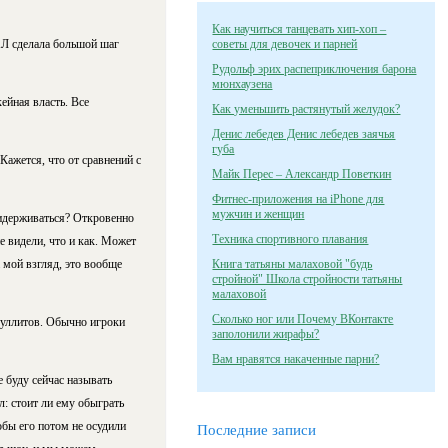
Как научиться танцевать хип-хоп –
ХЛ сделала большой шаг
советы для девочек и парней
Рудольф эрих распеприключения барона
мюнхаузена
ейная власть. Все
Как уменьшить растянутый желудок?
Денис лебедев Денис лебедев заячья
губа
Кажется, что от сравнений с
Майк Перес – Александр Поветкин
Фитнес-приложения на iPhone для
мужчин и женщин
ридерживаться? Откровенно
Техника спортивного плавания
е видели, что и как. Может
а мой взгляд, это вообще
Книга татьяны малаховой "будь
стройной" Школа стройности татьяны
малаховой
Сколько ног или Почему ВКонтакте
буллитов. Обычно игроки
заполонили жирафы?
Вам нравятся накаченные парни?
 буду сейчас называть
л: стоит ли ему обыграть
обы его потом не осудили
Последние записи