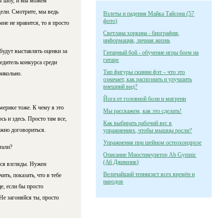
ня шоу, и мы можем
дели. Смотрите, мы ведь
Взлеты и падения Майка Тайсона (57
фото)
не не нравится, то я просто
Светлана хоркина - биография,
информация, личная жизнь
будут выставлять оценки за
Гитарный бой - обучение игры боем на
гитаре
едитель конкурса среди
Тип фигуры скинни фэт – что это
рикольно.
означает, как распознать и улучшить
внешний вид?
Йога от головной боли и мигрени
мерике тоже. К чему я это
Мы расскажем, как это сделать!
сь и здесь. Просто там все,
Как выбирать рабочий вес в
можно договориться.
упражнениях, чтобы мышцы росли?
Упражнения при шейном остеохондрозе
тали?
Описание Миостимулятор Ab Gymnic
(Аб Джимник)
тся взгляды. Нужен
Величайший теннисист всех времён и
ть, показать, что в тебе
народов
е, если бы просто
Не загоняйся ты, просто