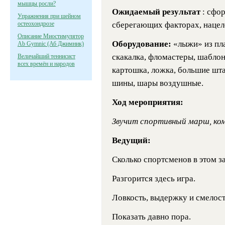
мышцы росли?
Ожидаемый результат
: сфо
Упражнения при шейном
остеохондрозе
сберегающих факторах, нацел
Описание Миостимулятор
Оборудование:
«лыжи» из пл
Ab Gymnic (Аб Джимник)
скакалка, фломастеры, шаблон
Величайший теннисист
всех времён и народов
картошка, ложка, большие шта
шины, шары воздушные.
Ход мероприятия:
Звучит спортивный марш, ко
Ведущий:
Сколько спортсменов в этом з
Разгорится здесь игра.
Ловкость, выдержку и смелос
Показать давно пора.