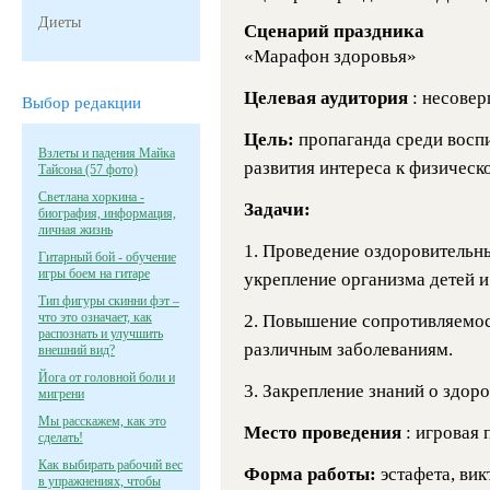
Диеты
Сценарий праздника
«Марафон здоровья»
Целевая аудитория
: несовер
Выбор редакции
Цель:
пропаганда среди восп
Взлеты и падения Майка
развития интереса к физическо
Тайсона (57 фото)
Светлана хоркина -
Задачи:
биография, информация,
личная жизнь
1. Проведение оздоровительн
Гитарный бой - обучение
игры боем на гитаре
укрепление организма детей и
Тип фигуры скинни фэт –
что это означает, как
2. Повышение сопротивляемос
распознать и улучшить
различным заболеваниям.
внешний вид?
Йога от головной боли и
3. Закрепление знаний о здор
мигрени
Мы расскажем, как это
Место проведения
: игровая
сделать!
Как выбирать рабочий вес
Форма работы:
эстафета, вик
в упражнениях, чтобы