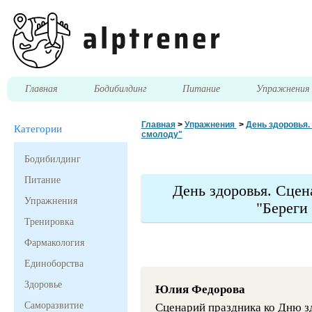
Главная
Бодибилдинг
Питание
Упражнени
Главная
>
Упражнения
>
День здоровья.
Категории
смолоду"
Бодибилдинг
Питание
День здоровья. Сце
Упражнения
"Береги
Тренировка
Фармакология
Единоборства
Здоровье
Юлия Федорова
Саморазвитие
Сценарий праздника ко Дню 