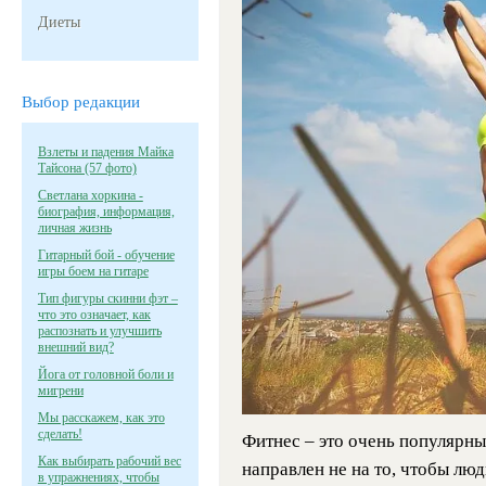
Диеты
Выбор редакции
Взлеты и падения Майка
Тайсона (57 фото)
Светлана хоркина -
биография, информация,
личная жизнь
Гитарный бой - обучение
игры боем на гитаре
Тип фигуры скинни фэт –
что это означает, как
распознать и улучшить
внешний вид?
Йога от головной боли и
мигрени
Мы расскажем, как это
сделать!
Фитнес – это очень популярны
Как выбирать рабочий вес
направлен не на то, чтобы лю
в упражнениях, чтобы