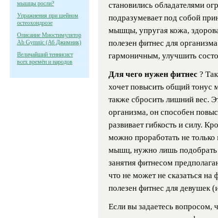
мышцы росли?
становились обладателями ог
Упражнения при шейном
подразумевает под собой прин
остеохондрозе
мышцы, упругая кожа, здоровая
Описание Миостимулятор
полезен фитнес для организма
Ab Gymnic (Аб Джимник)
Величайший теннисист
гармоничным, улучшить состоя
всех времён и народов
Для чего нужен фитнес
? Та
хочет повысить общий тонус 
также сбросить лишний вес. Э
организма, он способен повыс
развивает гибкость и силу. К
можно проработать не только 
мышц, нужно лишь подобрать 
занятия фитнесом предполага
что не может не сказаться на 
полезен фитнес для девушек (и
Если вы задаетесь вопросом, ч