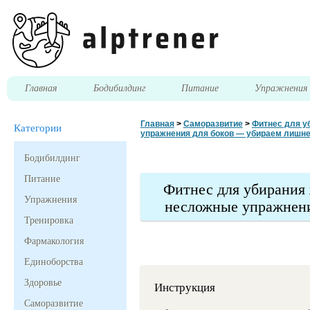
Главная
Бодибилдинг
Питание
Упражнени
Главная
>
Саморазвитие
>
Фитнес для у
Категории
упражнения для боков — убираем лишн
Бодибилдинг
Питание
Фитнес для убирания
Упражнения
несложные упражнени
Тренировка
Фармакология
Единоборства
Здоровье
Инструкция
Саморазвитие