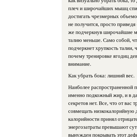
как визуально убрать бока, т
плеч и широчайших мышц спин
достигать чрезмерных объемов
не получится, просто приведя
же подчеркнув широчайшие м
талию меньше. Само собой, ч
подчеркнет хрупкость талии, 
почему тренировке ягодиц де
внимание.
Как убрать бока: лишний вес.
Наиболее распространенной п
именно подкожный жир, и в д
секретов нет. Все, что от вас 
совмещать низкокалорийную д
калорийности принял отрицате
энергозатраты превышают сут
вынужден покрывать этот деф