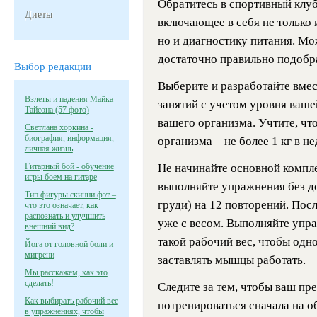
Обратитесь в спортивный клуб
Диеты
включающее в себя не только 
но и диагностику питания. Мож
достаточно правильно подобр
Выбор редакции
Выберите и разработайте вме
Взлеты и падения Майка
занятий с учетом уровня ваше
Тайсона (57 фото)
вашего организма. Учтите, чт
Светлана хоркина -
биография, информация,
организма – не более 1 кг в н
личная жизнь
Гитарный бой - обучение
Не начинайте основной компле
игры боем на гитаре
выполняйте упражнения без д
Тип фигуры скинни фэт –
груди) на 12 повторений. Посл
что это означает, как
распознать и улучшить
уже с весом. Выполняйте упра
внешний вид?
такой рабочий вес, чтобы одн
Йога от головной боли и
мигрени
заставлять мышцы работать.
Мы расскажем, как это
сделать!
Следите за тем, чтобы ваш пре
Как выбирать рабочий вес
потренироваться сначала на о
в упражнениях, чтобы