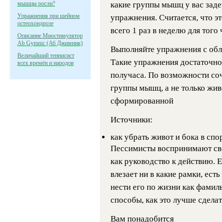
мышцы росли?
какие группы мышц у вас зад
Упражнения при шейном
упражнения. Считается, что э
остеохондрозе
всего 1 раз в неделю для того
Описание Миостимулятор
Ab Gymnic (Аб Джимник)
Выполняйте упражнения с обле
Величайший теннисист
Такие упражнения достаточно 
всех времён и народов
получаса. По возможности со
группы мышц, а не только жив
сформированной
Источники:
как убрать живот и бока в спо
Пессимисты воспринимают сво
как руководство к действию. 
влезает ни в какие рамки, есть
нести его по жизни как фамил
способы, как это лучше сделат
Вам понадобится