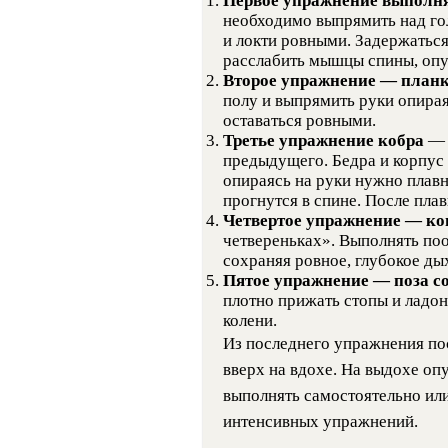
Первое упражнение выполня
необходимо выпрямить над гол
и локти ровными. Задержаться
расслабить мышцы спины, опус
Второе упражнение — план
полу и выпрямить руки опирая
оставаться ровными.
Третье упражнение кобра
— 
предыдущего. Бедра и корпус 
опираясь на руки нужно плавн
прогнутся в спине. После пла
Четвертое упражнение — к
четвереньках». Выполнять по
сохраняя ровное, глубокое ды
Пятое упражнение — поза с
плотно прижать стопы и ладони
колени.
Из последнего упражнения по
вверх на вдохе. На выдохе оп
выполнять самостоятельно или
интенсивных упражнений.