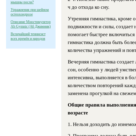
мышцы росли?
ч до отхода ко сну.
Упражнения при шейном
остеохондрозе
Утренняя гимнастика, кроме о
Описание Миостимулятор
подвижности и силы, создает 
Ab Gymnic (Аб Джимник)
помогает быстрее включиться 
Величайший теннисист
всех времён и народов
гимнастика должна быть боле
количества упражнений и пов
Вечерняя гимнастика создает 
сон, особенно у людей умстве
интенсивна, выполняется в бо
количеством повторений кажд
заменена прогулкой на свежем
Общие правила выполнения
возрасте
1. Нельзя доходить до изнемо
2. Программа должна быть для 