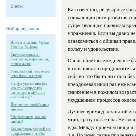
Диеты
Как известно, регулярные физ
снижающий риск развития сер
существующим правилам врач
Выбор редакции
упражнения. Если вы давно не
ознакомиться с общими правил
Взлеты и падения Майка
Тайсона (57 фото)
пользу и удовольствие.
Светлана хоркина -
биография, информация,
Очень полезны ежедневные фи
личная жизнь
интенсивности продолжительн
Гитарный бой - обучение
себя во что бы то ни стало бе
игры боем на гитаре
Тип фигуры скинни фэт –
преодолевая иной раз нежелан
что это означает, как
снижением в пожилом возраст
распознать и улучшить
внешний вид?
ухудшением процессов окисле
Йога от головной боли и
мигрени
Лучшее время для занятий еж
Мы расскажем, как это
утро, сразу после сна. Не сле
сделать!
еды. Между приемом пищи и г
Как выбирать рабочий вес
в упражнениях, чтобы
2 ч. Полезно также проделать 