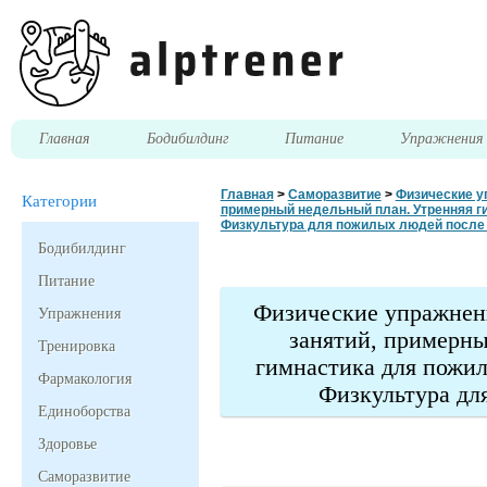
Главная
Бодибилдинг
Питание
Упражнени
Главная
>
Саморазвитие
>
Физические у
Категории
примерный недельный план. Утренняя г
Физкультура для пожилых людей после
Бодибилдинг
Питание
Физические упражнен
Упражнения
занятий, примерны
Тренировка
гимнастика для пожи
Фармакология
Физкультура дл
Единоборства
Здоровье
Саморазвитие