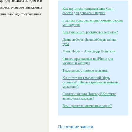
ь треугольника по трем его
етырехугольников, вписанных
Как научиться танцевать хип-хоп –
советы для девочек и парней
ения площади треугольника
Рудольф эрих распеприключения барона
мюнхаузена
Как уменьшить растянутый желудок?
Денис лебедев Денис лебедев заячья
губа
Майк Перес – Александр Поветкин
Фитнес-приложения на iPhone для
мужчин и женщин
Техника спортивного плавания
Книга татьяны малаховой "будь
стройной" Школа стройности татьяны
малаховой
Сколько ног или Почему ВКонтакте
заполонили жирафы?
Вам нравятся накаченные парни?
Последние записи