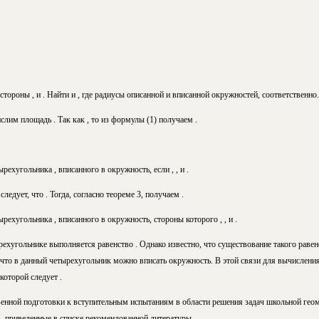
стороны , и . Найти и , где радиусы описанной и вписанной окружностей, соответственно.
лим площадь . Так как , то из формулы (1) получаем .
ехугольника , вписанного в окружность, если , , и .
ледует, что . Тогда, согласно теореме 3, получаем .
рехугольника , вписанного в окружность, стороны которого , , и .
тырехугольнике выполняется равенство . Однако известно, что существование такого рав
 что в данный четырехугольник можно вписать окружность. В этой связи для вычислен
которой следует .
венной подготовки к вступительным испытаниям в области решения задач школьной ге
 ,
приведенные в списке рекомендованной литературы.