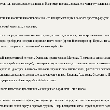
етры или накладывать ограничения. Например, площадь вписанного четырехугольника н
исанный, и описанный одновременно, его площадь находится
по более простой формуле:
реческий математик и механик.
ские двери, автоматический театр кукол, автомат для продаж, скорострельный самозар
ации, прибор для измерения протяжённости дорог (древний одометр) и др. Первым нача
вал со штырьками с намотанной на него верёвкой).
кой, гидростатикой, оптикой. Основные произведения: Метрика, Пневматика, Автоматоп
иком в арабском переводе), Катоптрика (наука о зеркалах; сохранилась только в латинско
Герона «О диоптре», в котором изложены правила земельной съёмки, фактически основа
он использовал достижения своих предшественников: Евклида, Архимеда, Стратона из Л
 содержались в Александрийской библиотеке).
писал пять типов простейших машин: рычаг, ворот, клин, винт и блок.
н описал различные сифоны, хитроумно устроенные сосуды, автоматы, приводимые в д
ставлявший собой первую паровую турбину - шар, вращаемый силой струй водяного пара