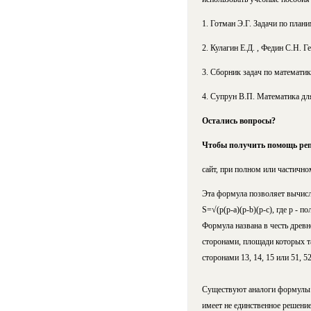
1. Готман Э.Г. Задачи по план
2. Кулагин Е.Д. ,
Федин С.Н. Ге
3. Сборник задач по математик
4. Супрун В.П. Математика для
Остались вопросы?
Чтобы получить помощь репе
сайт, при полном или частично
Эта формула позволяет вычисли
S=√(р(р-а)(р-b)(р-с),
где р - по
Формула названа в честь древн
сторонами, площади которых т
сторонами 13, 14, 15 или 51, 52
Существуют аналоги формулы Ге
имеет не единственное решени