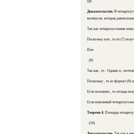
где .
Доказательство.
В четырехуго
косинусов, которая равносильн
Так как четырехугольник вписа
Поскольку или ,
то из (7) полу
Или
. (8)
Так как , то . Однако и , поэто
Поскольку , то из формул (8) и
Если положить ,
то отсюда пол
Если вписанный четырехуголь
Теорема 4.
Площадь четырехуг
.
(10)
Доказательство.
Так как в че