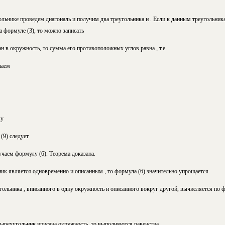
льнике проведем диагональ и получим два треугольника и . Если к данным треугольни
а формуле (3), то можно записать
н в окружность, то сумма его противоположных углов равна , т.е. .
чаем
му
 (9) следует
учаем формулу (6). Теорема доказана.
ник
является одновременно и описанным
,
то формула (6) значительно упрощается.
ольника , вписанного в одну окружность и описанного вокруг другой, вычисляется по 
тырехугольник вписана окружность, то выполняются равенства