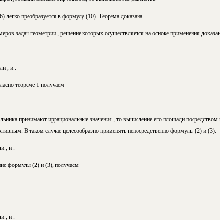
 (6) легко преобразуется в формулу (10). Теорема доказана.
еров задач геометрии ,
решение которых осуществляется на основе применения доказа
ли , и .
огласно теореме 1 получаем
ольника
принимают иррациональные значения
,
то вычисление его площади
посредством 
тивным. В таком случае целесообразно применять непосредственно формулы (2) и (3).
 , и .
е формулы (2) и (3), получаем
 , и .