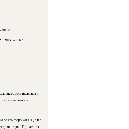
 608 с.
, 2014. – 216 с.
угольники с целочисленными
это треугольники со
 по его сторонам а, Ь, с и d
ия длин сторон. Приходится