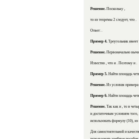
Решение.
Поскольку ,
то из теоремы 2 следует, что .
Ответ: .
Пример 4.
Треугольник имеет 
Решение.
Первоначально вычис
Известно , что и . Поэтому и .
Пример 5.
Найти площадь четыр
Решение.
Из условия примера с
Пример 6.
Найти площадь четы
Решение.
Так как и , то в че
и достаточным условием того,
использовать формулу (10), из 
Для самостоятельной и качест
использовать учебные пособия