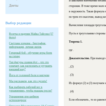
В школьной математике весьма
Диеты
сторонам. В тоже время мало 
в окружность. Такая формула 
по трем его высотам, вывод ко
Выбор редакции
Вычисление площади треуголь
Пусть в треугольнике стороны 
Взлеты и падения Майка Тайсона (57
фото)
Теорема 1.
Светлана хоркина - биография,
информация, личная жизнь
где .
Гитарный бой - обучение игры боем
на гитаре
Доказательство.
При выводе 
Тип фигуры скинни фэт – что это
означает, как распознать и улучшить
, (2)
внешний вид?
. (3)
Йога от головной боли и мигрени
Мы расскажем, как это сделать!
Из формул (2) и (3) получаем и 
Как выбирать рабочий вес в
упражнениях, чтобы мышцы росли?
. (4)
Упражнения при шейном
Если обозначить ,
то из равенс
остеохондрозе