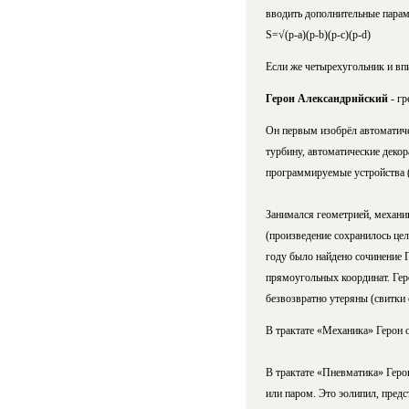
вводить дополнительные парам
S=√(р-а)(р-b)(р-с)(p-d)
Если же четырехугольник и вп
Герон Александрийский
- г
Он первым изобрёл автоматиче
турбину, автоматические декор
программируемые устройства (
Занимался геометрией, механи
(произведение сохранилось цел
году было найдено сочинение 
прямоугольных координат. Гер
безвозвратно утеряны (свитки
В трактате «Механика» Герон о
В трактате «Пневматика» Геро
или паром. Это эолипил, пред