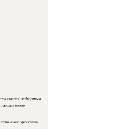
енства является необходимым
ия площади можно
ометрии можно эффективно