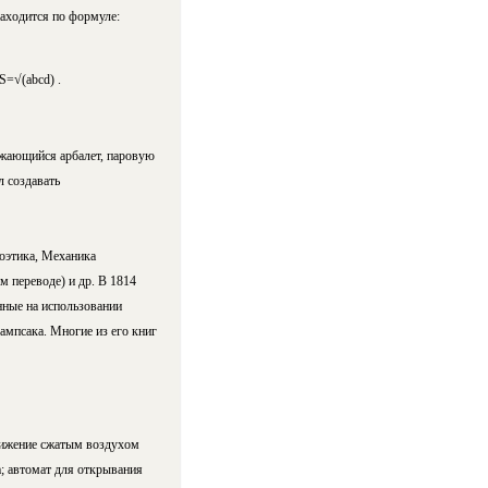
аходится по формуле:
 S=√(abcd)
.
яжающийся арбалет, паровую
л создавать
оэтика, Механика
м переводе) и др. В 1814
нные на использовании
ампсака. Многие из его книг
вижение сжатым воздухом
; автомат для открывания