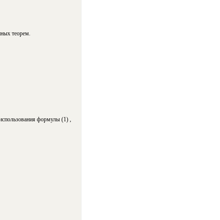
нных теорем.
использования формулы (1)
,