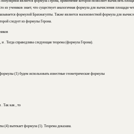
 популярной является формула Герона, применение которой позволяет вычислять площад
кто из учеников знает, что существует аналогичная формула для вычисления площади ч
называется формулой Брахмагупты. Также является малоизвестной формула для вычисл
торой следует из формулы Герона.
ников
, и
. Тогда справедлива следующая теорема (формула Герона).
формулы (1) будем использовать известные геоме
трические формулы
. Так как , то
тва (4) вытекает формула (1). Теорема доказана.