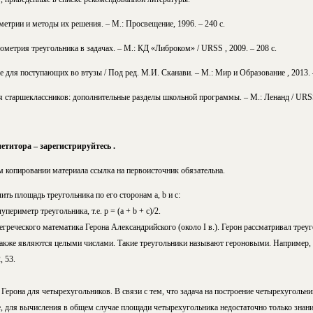
иметрии и методы их решения. – М.: Просвещение, 1996. – 240 с.
ометрия треугольника в задачах. – М.: КД «Либроком» / URSS
, 2009. – 208 с.
е для поступающих во втузы / Под ред. М.И. Сканави. – М.: Мир и Образование , 2013. –
 старшеклассников: дополнительные разделы школьной программы. – М.: Ленанд / URSS 
титора – зарегистрируйтесь .
м копировании материала ссылка на первоисточник обязательна.
ть площадь треугольника по его сторонам а, b и с:
лупериметр треугольника, т.е. р = (а + b + с)/2.
егреческого математика Герона Александрийского (около I в.). Герон рассматривал тре
акже являются целыми числами. Такие треугольники называют героновыми. Например, 
, 53.
рона для четырехугольников. В связи с тем, что задача на построение четырехугольника
е, для вычисления в общем случае площади четырехугольника недостаточно только знан