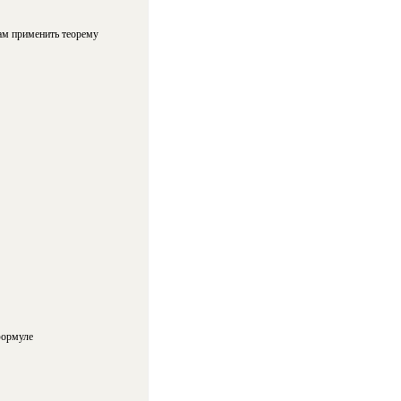
кам применить теорему
формуле