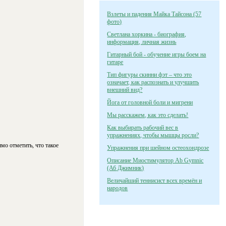
Взлеты и падения Майка Тайсона (57
фото)
Светлана хоркина - биография,
информация, личная жизнь
Гитарный бой - обучение игры боем на
гитаре
Тип фигуры скинни фэт – что это
означает, как распознать и улучшить
внешний вид?
Йога от головной боли и мигрени
Мы расскажем, как это сделать!
Как выбирать рабочий вес в
упражнениях, чтобы мышцы росли?
о отметить, что такое
Упражнения при шейном остеохондрозе
Описание Миостимулятор Ab Gymnic
(Аб Джимник)
Величайший теннисист всех времён и
народов