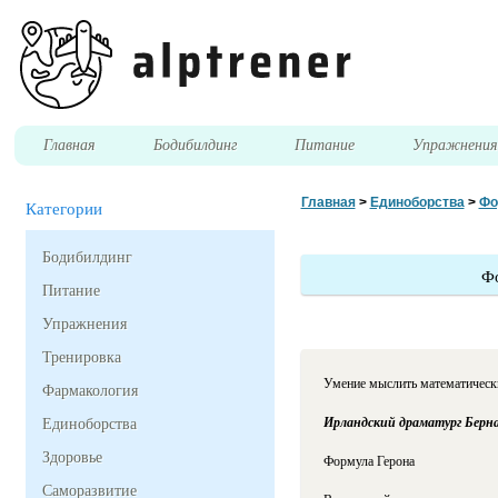
Главная
Бодибилдинг
Питание
Упражнени
Главная
>
Единоборства
>
Фо
Категории
Бодибилдинг
Фо
Питание
Упражнения
Тренировка
Умение мыслить математически
Фармакология
Ирландский драматург Берн
Единоборства
Здоровье
Формула Герона
Саморазвитие