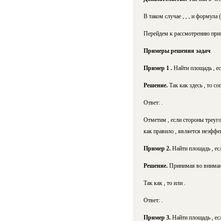
В таком случае , , , и формула
Перейдем к рассмотрению прим
Примеры решения задач
Пример 1
.
Найти площадь
, ес
Решение.
Так как здесь , то с
Ответ: .
Отметим ,
если стороны треуг
как правило ,
является неэффек
Пример 2.
Найти площадь , если
Решение.
Принимая во внимани
Так как , то или .
Ответ: .
Пример 3.
Найти площадь , если