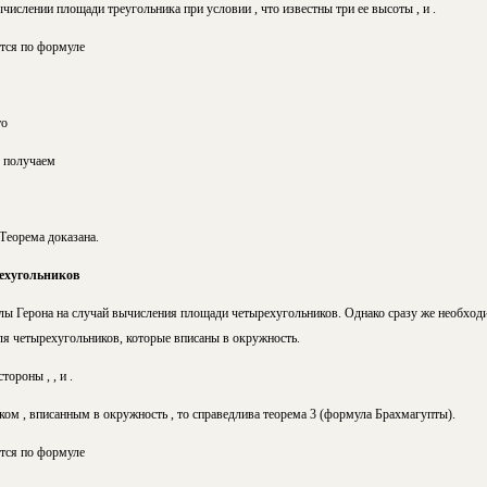
ычислении площади треугольника при условии ,
что известны три ее высоты
, и .
тся по формуле
то
) получаем
Теорема доказана.
ехугольников
 Герона на случай вычисления площади четырехугольников. Однако сразу же необходим
я четырехугольников, которые вписаны в окружность.
ороны , , и .
иком
,
вписанным в окружность
,
то справедлива теорема 3 (формула Брахмагупты).
тся по формуле