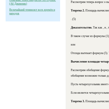
Описание Миостимулятор Ab Gymnic
Рассмотрим теперь вопрос о в
(Аб Джимник)
Величайший теннисист всех времён и
Теорема 2.
Площадь вычисляе
народов
. (5)
Доказательство.
Так как , и , 
В таком случае из формулы (1
или
Отсюда вытекает формула (5). 
Вычисление площади четыр
Рассмотрим обобщение формулы
обобщение возможно только дл
Пусть четырехугольник имеет ст
Если
является четырехугольн
Теорема 3.
Площадь
вычисляе