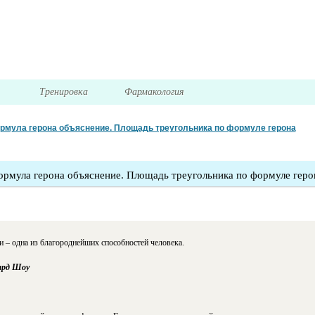
я
Тренировка
Фармакология
рмула герона объяснение. Площадь треугольника по формуле герона
рмула герона объяснение. Площадь треугольника по формуле геро
 – одна из благороднейших способностей человека.
ард Шоу