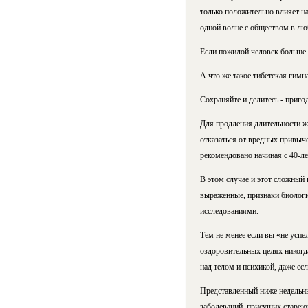
только положительно влияет на
одной волне с обществом в лю
Если пожилой человек больше в
А что же такое тибетская гимн
Сохраняйте и делитесь - приго
Для продления длительности ж
отказаться от вредных привыч
рекомендовано начиная с 40-ле
В этом случае и этот сложный 
выраженные, признаки биологич
исследованиями.
Тем не менее если вы «не успе
оздоровительных целях никогд
над телом и психикой, даже ес
Представленный ниже недельны
заболеваний, присущих старею