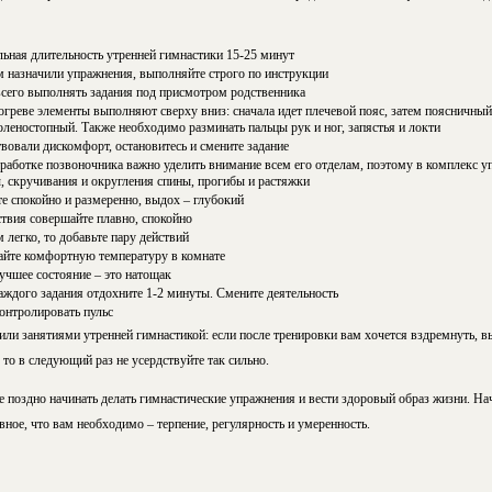
ьная длительность утренней гимнастики 15-25 минут
м назначили упражнения, выполняйте строго по инструкции
сего выполнять задания под присмотром родственника
огреве элементы выполняют сверху вниз: сначала идет плечевой пояс, затем поясничный
оленостопный. Также необходимо разминать пальцы рук и ног, запястья и локти
вовали дискомфорт, остановитесь и смените задание
работке позвоночника важно уделить внимание всем его отделам, поэтому в комплекс 
, скручивания и округления спины, прогибы и растяжки
е спокойно и размеренно, выдох – глубокий
ствия совершайте плавно, спокойно
 легко, то добавьте пару действий
йте комфортную температуру в комнате
учшее состояние – это натощак
аждого задания отдохните 1-2 минуты. Смените деятельность
онтролировать пульс
или занятиями утренней гимнастикой: если после тренировки вам хочется вздремнуть, в
 то в следующий раз не усердствуйте так сильно.
же поздно начинать делать гимнастические упражнения и вести здоровый образ жизни. На
авное, что вам необходимо – терпение, регулярность и умеренность.