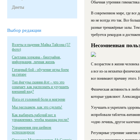
Обычная утренняя гимнастика 
Диеты
В современном мире, где все д
но не всегда это так. Все бол
разные тренажёрные залы. Тем
Выбор редакции
требуется рекордов и достижен
Несомненная польз
Взлеты и падения Майка Тайсона (57
фото)
Светлана хоркина - биография,
информация, личная жизнь
С возрастом в жизни человека 
Гитарный бой - обучение игры боем
а все из-за нехватки физическ
на гитаре
все понимают причину этого. Не
Тип фигуры скинни фэт – что это
означает, как распознать и улучшить
Физическая активность в любо
внешний вид?
которые удивляют: Александра 
Йога от головной боли и мигрени
Мы расскажем, как это сделать!
Улучшать и укреплять здоровь
испробовали таблеток-витамино
Как выбирать рабочий вес в
упражнениях, чтобы мышцы росли?
«одно лечишь, другое калечиш
Упражнения при шейном
остеохондрозе
Регулярные утренние занятия 