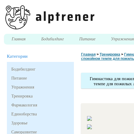
Главная
Бодибилдинг
Питание
Упражнени
Главная
>
Тренировка
>
Гимн
Категории
спокойном темпе для пожилы
Бодибилдинг
Питание
Гимнастика для пожи
темпе для пожилых 
Упражнения
Тренировка
Фармакология
Единоборства
Здоровье
Саморазвитие