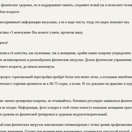
 физическое здоровье, но и поддерживает память, сохраняет ясный ум и позволяет челов
бом возрасте.
оспринимает информацию визуально, а не в виде текста, тогда это видео поможет ему.
астика «5 жемчужин» Вы можете узнать, прочитав нашу .
дится!
изни и её качества, как мужчинам, так и женщинам, крайне важно вовремя упорядочить
ек активизировать и разнообразить физические нагрузки. Делать физические упражнен
тнего возраста, до начала менопаузы.
процесс гормональной перестройки пройдёт более или менее легко, а остальные неизбеж
еского старения проявятся не к 60-75 годам, а позже. И это доказано на практике и п
ли» начать тренировки вовремя, не отчаивайтесь. Начинать регулярно заниматься физи
а не поздно. Информация, фото и видео в этой статье помогут пожилым женщинам прист
ли уровень их физической тренировки и здоровья неудовлетворительный.
й план физических нагрузок максимально оптимизирован с точки зрения профилактики
щим женщинам. Однако при наличии явно выраженных хронических патологий второй, а 