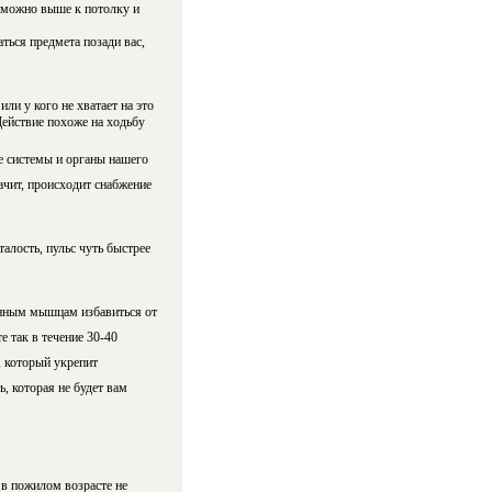
к можно выше к потолку и
ться предмета позади вас,
ли у кого не хватает на это
 Действие похоже на ходьбу
 системы и органы нашего
ачит, происходит снабжение
алость, пульс чуть быстрее
енным мышцам избавиться от
е так в течение 30-40
, который укрепит
, которая не будет вам
 в пожилом возрасте не