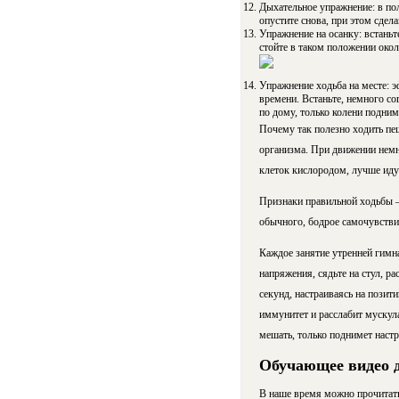
Дыхательное упражнение: в пол
опустите снова, при этом сдел
Упражнение на осанку: встаньт
стойте в таком положении око
Упражнение ходьба на месте: эф
времени. Встаньте, немного сог
по дому, только колени подни
Почему так полезно ходить пе
организма. При движении немно
клеток кислородом, лучше иду
Признаки правильной ходьбы – 
обычного, бодрое самочувстви
Каждое занятие утренней гимн
напряжения, сядьте на стул, р
секунд, настраиваясь на позит
иммунитет и расслабит мускула
мешать, только поднимет настр
Обучающее видео 
В наше время можно прочитать