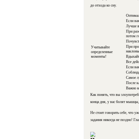
до отхода ко сну.
Оптимал
Если ва
Лучше в
При раз
потом г
Почувст
При про
Учитывайте
наклоны
определенные
моменты!
Вдыхайт
Все дей
Если вам
Соблюда
Самое л
После к
Важно к
Как понять, что вы злоупотреб
конца дня, у вас болят мышцы,
Не стоит говорить себе, что у
задания никогда не поздно! Гл