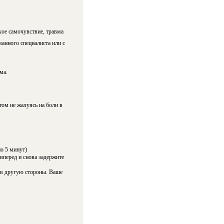
хое самочувствие, травма
анного специалиста или с
ма.
том не жалуясь на боли в
о 5 минут)
 вперед и снова задержите
м в другую стороны. Ваше