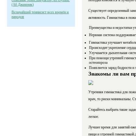
Описание Миостимулятор Ab Gymnic
походка изменятся в лучшую ст
(Аб Джимник)
Существует определенный замк
Величайший теннисист всех времён и
народов
активность. Гимнастика в пож
Преимущества и недостатки у
Нервная система поддерживает
Гимнастика улучшает метабол
Происходит укрепление сердца
Улучшается дыхательная сист
При помощи утренней гимнаст
остеопороза
Появляется заряд бодрости и 
Знакомы ли вам п
Утренняя гимнастика для пожил
врач, то риски минимальны. Ст
Старайтесь выбрать такие задан
легкое.
Лучшее время для занятий ежед
пищи и утренней гимнастикой д