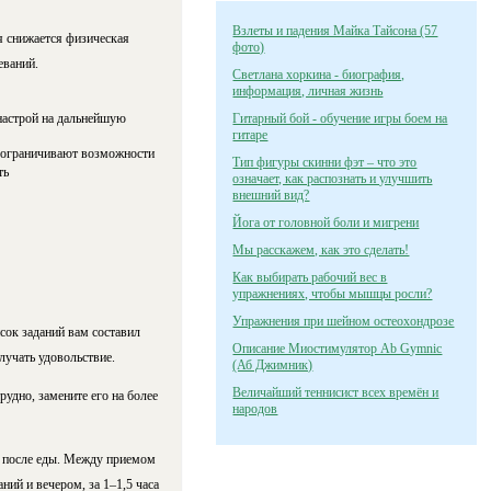
Взлеты и падения Майка Тайсона (57
я снижается физическая
фото)
еваний.
Светлана хоркина - биография,
информация, личная жизнь
настрой на дальнейшую
Гитарный бой - обучение игры боем на
гитаре
 ограничивают возможности
Тип фигуры скинни фэт – что это
ть
означает, как распознать и улучшить
внешний вид?
Йога от головной боли и мигрени
Мы расскажем, как это сделать!
Как выбирать рабочий вес в
упражнениях, чтобы мышцы росли?
Упражнения при шейном остеохондрозе
сок заданий вам составил
Описание Миостимулятор Ab Gymnic
лучать удовольствие.
(Аб Джимник)
Величайший теннисист всех времён и
рудно, замените его на более
народов
ре после еды. Между приемом
ний и вечером, за 1–1,5 часа