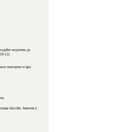
иседайте медленно до
10-12)
амое повторите и при
ть.
ещая бассейн. Занятия в
.