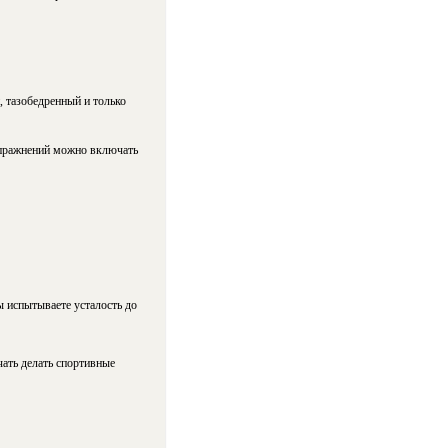
, тазобедренный и только
упражнений можно включать
ы испытываете усталость до
чать делать спортивные