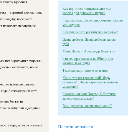
и своего здоровья.
Как научиться танцевать хип-хоп –
века – утренней гимнастики,
советы для девочек и парней
кую ходьбу, посещают
Рудольф эрих распеприключения барона
мюнхаузена
т пожилого человека не
Как уменьшить растянутый желудок?
Денис лебедев Денис лебедев заячья
губа
Майк Перес – Александр Поветкин
Фитнес-приложения на iPhone для
сто нее «приходит» жировая,
мужчин и женщин
рость и активность, но не
Техника спортивного плавания
Книга татьяны малаховой "будь
стройной" Школа стройности татьяны
жество пожилых людей,
малаховой
 ведь Александре 80 лет!
Сколько ног или Почему ВКонтакте
заполонили жирафы?
колько бы вы не
Вам нравятся накаченные парни?
рят наши бабушки и дедушки
бота сердца, ваша осанка и
Последние записи