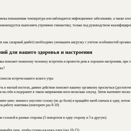
овека повышенная температура или наблюдается инфекционное заболевание, а также пло
 рекомендуется выполнять утреннюю гимнастику, только под руководством квалифициров
их как сахарный диабет) необходимо уменьшить нагрузку с учетом особенностей организ
ий для вашего здоровья и настроения
ика поможет пожилому человеку встретить и провести день в хорошем настроении, при э
ях?
лексов встречи вашего ясного утра:
ть в мягкой постели, данное действие поможет вашему организму проснуться (достаточн
и на себя и подержите в таком напряжении ноги несколько секунд. Затем вытяните носки
ните шею: немного опустите голову (не до боли) и вращайте шеей сначала в одну, пото
а работу маятника (повторите раз 8-10)
 головой в разные стороны (5 поворотов в одну сторону и 5 в другую)
ивайте шею, чтобы голова касалась плеч (раз 10-15)