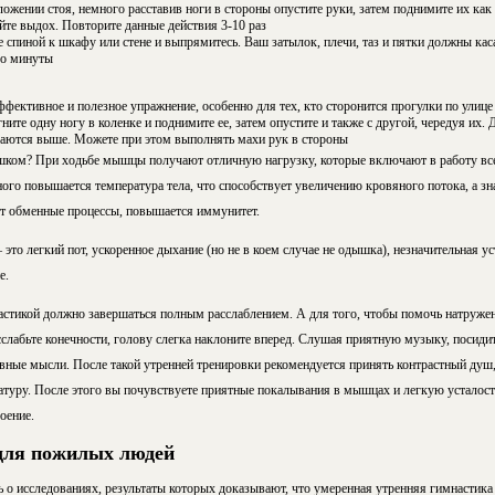
ожении стоя, немного расставив ноги в стороны опустите руки, затем поднимите их ка
айте выдох. Повторите данные действия 3-10 раз
е спиной к шкафу или стене и выпрямитесь. Ваш затылок, плечи, таз и пятки должны каса
ло минуты
фективное и полезное упражнение, особенно для тех, кто сторонится прогулки по улице и
ните одну ногу в коленке и поднимите ее, затем опустите и также с другой, чередуя их.
маются выше. Можете при этом выполнять махи рук в стороны
шком? При ходьбе мышцы получают отличную нагрузку, которые включают в работу все
го повышается температура тела, что способствует увеличению кровяного потока, а зн
т обменные процессы, повышается иммунитет.
это легкий пот, ускоренное дыхание (но не в коем случае не одышка), незначительная уст
е.
астикой должно завершаться полным расслаблением. А для того, чтобы помочь натруж
асслабьте конечности, голову слегка наклоните вперед. Слушая приятную музыку, посидит
ивные мысли. После такой утренней тренировки рекомендуется принять контрастный душ
туру. После этого вы почувствуете приятные покалывания в мышцах и легкую усталость
оение.
для пожилых людей
 о исследованиях, результаты которых доказывают, что умеренная утренняя гимнастика