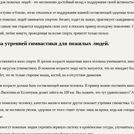
для пожилых людей - это несомненно достойный вклад в поддержание своей активности 
оступно и близко, легко отказаться от поддержания важной составляющей здоровья чело
ьше пожилых людей занимается спортом: бегают, ходят на лыжах, практикуют скандинавс
 самым они стараются поддержать свою силу и показать пример молодому поколению. О
ий, любая минута, проведенная на волне спорта, принесет только пользу.
а утренней гимнастики для пожилых людей.
становится мало спорта. В зрелом возрасте мышечная масса человека уменьшается, вме
их нагрузок (гимнастики). В пожилом возрасте люди часто жалуются, что их покидает бод
т, это не только старение мышц, костей, но и отсутствие движения.
м возрасте должна быть составляющей жизни человека. В пример можно поставить мно
Васютина из Ессентуков делает забеги на 100 км. Вы скажите, что тут удивительного? А
е пожилому человеку, качество жизни и многое другое поможет утренняя гимнастика. С
в, не поставили уколов, здоровье от этого станет лучше лишь на время, ведь как гово
ь».
помогут пожилым людям укрепить нервную систему и кровеносные сосуды, улучшиться ра