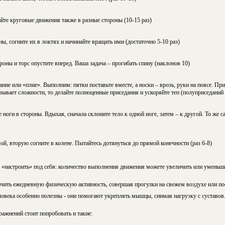
йте круговые движения также в разные стороны (10-15 раз)
ы, согните их в локтях и начинайте вращать ими (достаточно 5-10 раз)
роны и торс опустите вперед. Ваша задача – прогибать спину (наклонов 10)
ие или «плие». Выполним: пятки поставьте вместе, а носки – врозь, руки на поясе. Пр
ызывает сложности, то делайте полноценные приседания и ускоряйте теп (полуприседаний 
 ноги в стороны. Вдыхая, сначала склоните тело к одной ноге, затем – к другой. То же с
ой, вторую согните в колене. Пытайтесь дотянуться до прямой конечности (раз 6-8)
«настроить» под себя: количество выполнения движения можете увеличить или уменьши
чить ежедневную физическую активность, совершая прогулки на свежем воздухе или пос
ловека особенно полезны - они помогают укреплять мышцы, снимая нагрузку с суставов
ажнений стоит попробовать и такие: