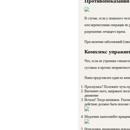
Противопоказания
В случае, если у пожилого чел
или перенесенная операция не
разрешения лечащего врача.
При наличии заболеваний (так
Комплекс упражнен
Что, если не утренняя гимнаст
суставах и прочих неприятност
Нами представлен один из комп
Проснулись? Полежите чуть-чу
Вытяните ноги, направьте носк
движение
Встали? Тогда начинаем. Разом
действие должно быть похоже н
Медленно выполняйте вращение
Нерезкими движениями поворач