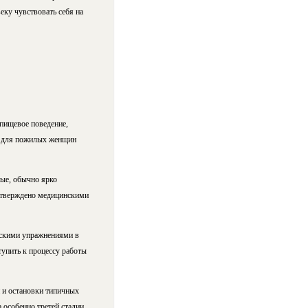
еку чувствовать себя на
 пищевое поведение,
ия для пожилых женщин
ные, обычно ярко
одтверждено медицинскими
ческими упражнениями в
упить к процессу работы
 и остановки типичных
особенно третей стадии