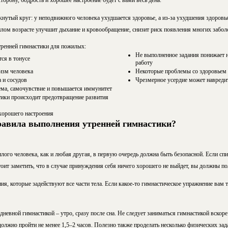
орону, бодрость и хорошее настроение будет с вами весь день.
нутый круг: у неподвижного человека ухудшается здоровье, а из-за ухудшения здоровь
илом возрасте улучшит дыхание и кровообращение, снизит риск появления многих забол
тренней гимнастики для пожилых:
Не выполненное задания понижает 
ся в тонусе
работу
изм человека
Некоторые проблемы со здоровьем
 и сосудов
Чрезмерное усердие может навреди
ема, самочувствие и повышается иммунитет
ики происходит предотвращение развития
хорошего настроения
равила выполнения утренней гимнастики?
ого человека, как и любая другая, в первую очередь должна быть безопасной. Если спи
оит заметить, что в случае принуждения себя ничего хорошего не выйдет, вы должны по
ия, которые задействуют все части тела. Если какое-то гимнастическое упражнение вам т
невной гимнастикой – утро, сразу после сна. Не следует заниматься гимнастикой вско
олжно пройти не менее 1,5–2 часов. Полезно также проделать несколько физических зада