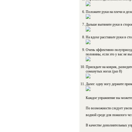
Положите руки на плечи и дела
Дальше вытяните руки в сторон
На вдохе расставьте руки в сто
Очень эффективно полуприседан
половины, если это у вас не в
Присядьте на коврик, разведите
сомкнутых ногах (раз 8)
Далее: одну ногу держите прям
Каждое упражнение вы можете 
По возможности следует увели
водной среде для пожилого че
В качестве дополнительных упр