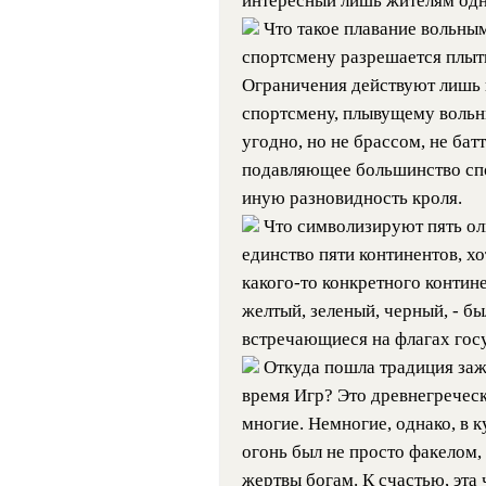
интересный лишь жителям одн
Что такое плавание вольным 
спортсмену разрешается плыть
Ограничения действуют лишь 
спортсмену, плывущему вольн
угодно, но не брассом, не бат
подавляющее большинство спо
иную разновидность кроля.
Что символизируют пять о
единство пяти континентов, хо
какого-то конкретного контине
желтый, зеленый, черный, - б
встречающиеся на флагах гос
Откуда пошла традиция заж
время Игр? Это древнегреческ
многие. Немногие, однако, в 
огонь был не просто факелом,
жертвы богам. К счастью, эта 