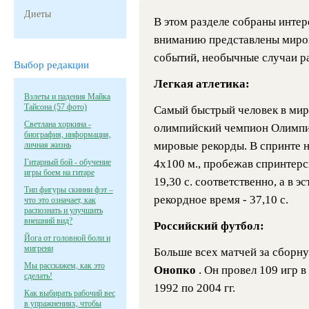
Диеты
В этом разделе собраны инте
вниманию представлены миро
событий, необычные случаи ра
Выбор редакции
Легкая атлетика:
Взлеты и падения Майка
Тайсона (57 фото)
Самый быстрый человек в мир
Светлана хоркина -
олимпийский чемпион Олимпи
биография, информация,
мировые рекорды. В спринте на
личная жизнь
Гитарный бой - обучение
4х100 м., пробежав спринтерски
игры боем на гитаре
19,30 с. соответственно, а в 
Тип фигуры скинни фэт –
рекордное время - 37,10 с.
что это означает, как
распознать и улучшить
внешний вид?
Российский футбол:
Йога от головной боли и
мигрени
Больше всех матчей за сборн
Мы расскажем, как это
Онопко
. Он провел 109 игр 
сделать!
1992 по 2004 гг.
Как выбирать рабочий вес
в упражнениях, чтобы