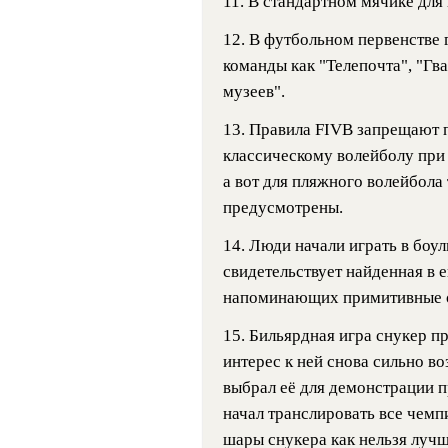
11.
В стандартном мячике для 
12. В футбольном первенстве 
команды как "Телепочта", "Гв
музеев".
13. Правила FIVB запрещают 
классическому волейболу при 
а вот для пляжного волейбола
предусмотрены.
14. Люди начали играть в боули
свидетельствует найденная в 
напоминающих примитивные о
15. Бильярдная игра снукер пр
интерес к ней снова сильно во
выбрал её для демонстрации 
начал транслировать все чемп
шары снукера как нельзя лучш