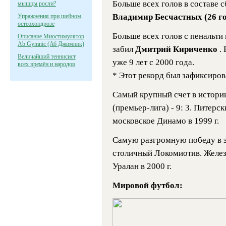
Больше всех голов в составе 
мышцы росли?
Владимир Бесчастных (26 г
Упражнения при шейном
остеохондрозе
Больше всех голов с пенальти
Описание Миостимулятор
Ab Gymnic (Аб Джимник)
забил
Дмитрий Кириченко
.
Величайший теннисист
уже 9 лет с 2000 года.
всех времён и народов
* Этот рекорд был зафиксирова
Самый крупный счет в истори
(премьер-лига) - 9: 3. Питерс
московское Динамо в 1999 г.
Самую разгромную победу в 
столичный Локомиотив. Желез
Уралан в 2000 г.
Мировой футбол: