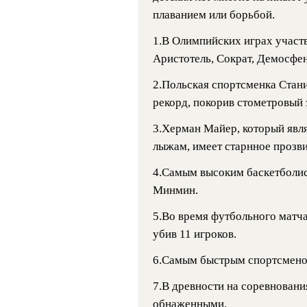
плаванием или борьбой.
1.В Олимпийских играх участв
Аристотель, Сократ, Демосфен
2.Польская спортсменка Стани
рекорд, покорив стометровый з
3.Херман Майер, который явл
лыжам, имеет старнное прозв
4.Самым высоким баскетболис
Минмин.
5.Во время футбольного матча
убив 11 игроков.
6.Самым быстрым спортсменом
7.В древности на соревновани
обнаженными.