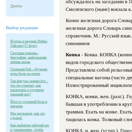
обсуждалось на заседании в 1
Диеты
Смоленского (ныне) вокзала
Конно железная дорога Словар
Выбор редакции
железная дорога Словарь син
справочник. М.: Русский язык.
Взлеты и падения Майка
синонимов
Тайсона (57 фото)
Светлана хоркина -
Конка
- Конка. КОНКА (конно
биография, информация,
видов городского общественно
личная жизнь
Гитарный бой - обучение
Представляла собой рельсовы
игры боем на гитаре
специальные вагоны (часто 
Тип фигуры скинни фэт –
Иллюстрированный энциклопе
что это означает, как
распознать и улучшить
внешний вид?
КОНКА, конки, жен. (разг.). Г
Йога от головной боли и
бывшая в употреблении в круп
мигрени
трамвая. Ехать на конке. Ехать
Мы расскажем, как это
сделать!
тащилась конка. Толковый с
Как выбирать рабочий вес
в упражнениях, чтобы
КОНКА, и, жен. (устар.). Горо