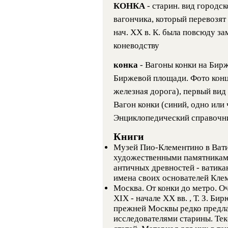
КОНКА
- старин. вид городс
вагончика, который перевозят 
нач. XX в. К. была повсюду 
коневодству
конка
- Вагоны конки на Бир
Биржевой площади. Фото конца
железная дорога), первый вид
Вагон конки (синий, одно ил
Энциклопедический справочн
Книги
Музей Пио-Клементино в Ватик
художественными памятникам
античных древностей - ватик
имена своих основателей Кле
Москва. От конки до метро. О
XIX - начале XX вв. , Т. З. Би
прежней Москвы редко предла
исследователями старины. Тек