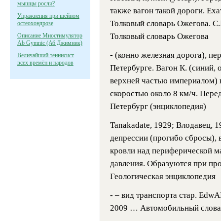
мышцы росли?
также вагон такой дороги. Ехать
Упражнения при шейном
Толковый словарь Ожегова. С
остеохондрозе
Толковый словарь Ожегова
Описание Миостимулятор
Ab Gymnic (Аб Джимник)
- (конно железная дорога), п
Величайший теннисист
всех времён и народов
Петербурге. Вагон К. (синий, 
верхней частью империалом) в
скоростью около 8 км/ч. Пе
Петербург (энциклопедия)
Tanakadate, 1929; Влодавец, 1
депрессии (прогибо сбросы), 
кровли над периферической м
давления. Образуются при пр
Геологическая энциклопедия
- – вид транспорта стар. Edw
2009 …
Автомобильный слова