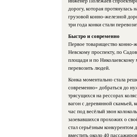
инженер Полежаев спроектиро
дорогу, которая протянулась н
грузовой конно-железной доро
три года конки стали перевози
Быстро и современно
Первое товарищество конно-ж
Невскому проспекту, по Садов
площади и по Николаевскому м
перевозить людей.
Конка моментально стала реше
современно» добраться до ну
трясущихся на рессорах коляс
вагон с деревянной скамьей, к
час под весёлый звон колокол
зазевавшихся прохожих о сво
стал серьёзным конкурентом д
вместить около 40 пассажиров