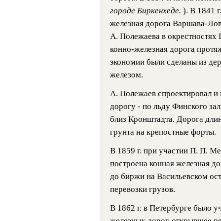
городе Биркенхеде.
). В 1841
железная дорога Варшава-Лови
А. Полежаева в окрестностях 
конно-железная дорога протяж
экономии были сделаны из де
железом.
А. Полежаев спроектировал и
дорогу - по льду Финского за
близ Кронштадта. Дорога длин
грунта на крепостные форты.
В 1859 г. при участии П. П. М
построена конная железная до
до биржи на Васильевском ос
перевозки грузов.
В 1862 г. в Петербурге было 
железных дорог, открывшее ря