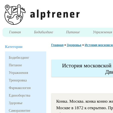
Главная
Бодибилдинг
Питание
Упражнени
Главная
>
Здоровье
>
История московско
Категории
Бодибилдинг
История московской 
Питание
Дв
Упражнения
Тренировка
Фармакология
Единоборства
Конка. Москва. конка конно ж
Здоровье
Москве в 1872 к открытию. Пр
Саморазвитие