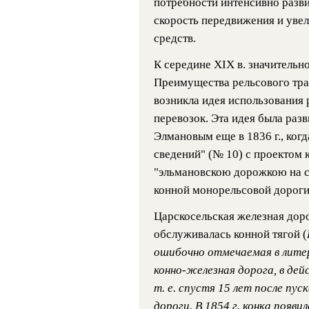
потребности интенсивно разв
скорость передвижения и уве
средств.
К середине XIX в. значительн
Преимущества рельсового тра
возникла идея использования 
перевозок. Эта идея была разв
Элмановым еще в 1836 г., ког
сведений" (№ 10) с проектом 
"эльмановскою дорожкою на ст
конной монорельсовой дороги
Царскосельская железная дорог
обслуживалась конной тягой (
ошибочно отмечаемая в литер
конно-железная дорога, в дей
т. е. спустя 15 лет после пу
дороги. В 1854 г. конка появил