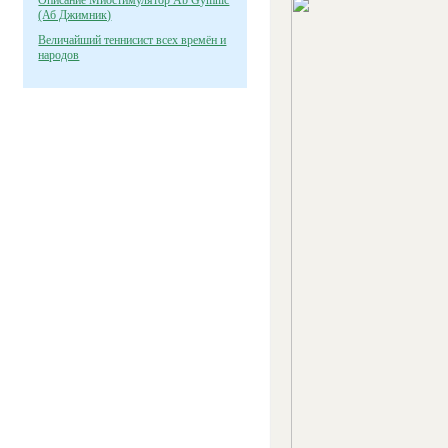
Описание Миостимулятор Ab Gymnic
(Аб Джимник)
Величайший теннисист всех времён и
народов