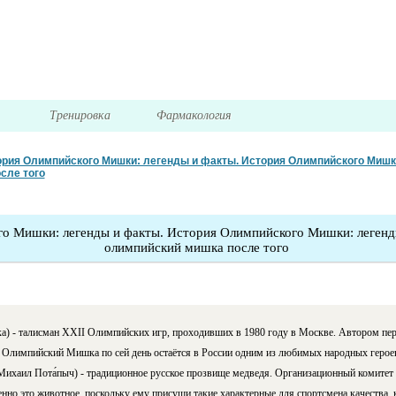
я
Тренировка
Фармакология
рия Олимпийского Мишки: легенды и факты. История Олимпийского Мишк
сле того
о Мишки: легенды и факты. История Олимпийского Мишки: легенд
олимпийский мишка после того
а) - талисман XXII Олимпийских игр, проходивших в 1980 году в Москве. Автором пе
Олимпийский Мишка по сей день остаётся в России одним из любимых народных герое
ихаил Пота́пыч) - традиционное русское прозвище медведя. Организационный комите
нно это животное, поскольку ему присущи такие характерные для спортсмена качества, к