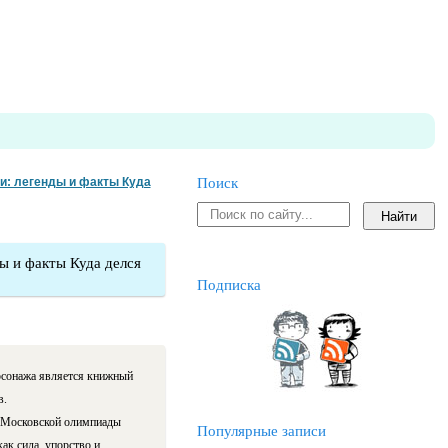
и: легенды и факты Куда
Поиск
ы и факты Куда делся
Подписка
рсонажа является книжный
в.
т Московской олимпиады
Популярные записи
ак сила, упорство и