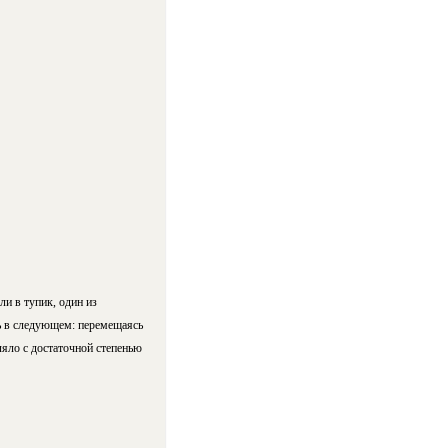
ли в тупик, один из
ь в следующем: перемещаясь
яло с достаточной степенью