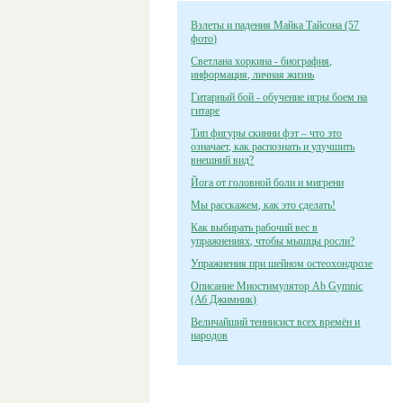
Взлеты и падения Майка Тайсона (57
фото)
Светлана хоркина - биография,
информация, личная жизнь
Гитарный бой - обучение игры боем на
гитаре
Тип фигуры скинни фэт – что это
означает, как распознать и улучшить
внешний вид?
Йога от головной боли и мигрени
Мы расскажем, как это сделать!
Как выбирать рабочий вес в
упражнениях, чтобы мышцы росли?
Упражнения при шейном остеохондрозе
Описание Миостимулятор Ab Gymnic
(Аб Джимник)
Величайший теннисист всех времён и
народов