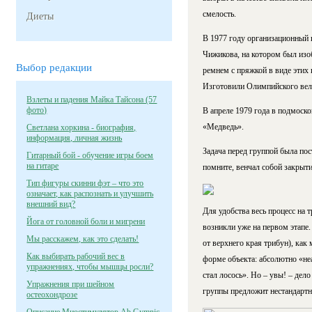
смелость.
Диеты
В 1977 году организационный 
Чижикова, на котором был изо
Выбор редакции
ремнем с пряжкой в виде этих 
Изготовили Олимпийского вели
Взлеты и падения Майка Тайсона (57
фото)
В апреле 1979 года в подмоск
«Медведь».
Светлана хоркина - биография,
информация, личная жизнь
Задача перед группой была пос
Гитарный бой - обучение игры боем
на гитаре
помните, венчал собой закрыт
Тип фигуры скинни фэт – что это
означает, как распознать и улучшить
внешний вид?
Для удобства весь процесс на т
Йога от головной боли и мигрени
возникли уже на первом этапе.
Мы расскажем, как это сделать!
от верхнего края трибун), как
Как выбирать рабочий вес в
форме объекта: абсолютно «не
упражнениях, чтобы мышцы росли?
стал лосось». Но – увы! – дел
Упражнения при шейном
группы предложит нестандартн
остеохондрозе