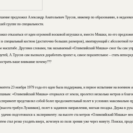
ешение предложил Александр Анатольевич Трусов, инженер по образованию, в недалек
шей группе по специальности.
жил отказаться от идеи огромной восковой игрушки и, вместо Мишки, по его предложе
ый в специальный костюм (достаточно больших размеров), имитирующий с абсолютной т
 масштабе. Другими словами, так называемый «Олимпийский Мишка» смог бы сам уп
етей, А.Трусов сам вызвался доработать проект и, самое поразительное – стать непоср
аострить ваше внимание почему???
митета 23 ноября 1979 года его идея была поддержана, и первое испытание на военном 
ешным: «Олимпийский Мишка» оторвался от земли, пролетел несколько метров и благо
сперимент представлял собой более продолжительный полет в условиях максимально 
(высота трибун Лужников), полет в заданном направлении, мягкая посадка. Держа в рука
м удачно подготовился к эксперименту: на высоте ста метров «Олимпийский Мишка» нео
затем стал резко уходить вверх, исчезнув из поля зрения уже через минуту. Поиски, пр