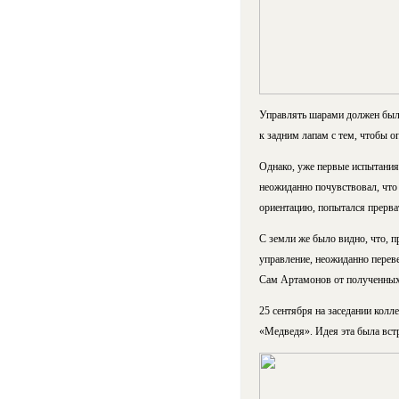
Управлять шарами должен был 
к задним лапам с тем, чтобы о
Однако, уже первые испытания
неожиданно почувствовал, что 
ориентацию, попытался прерва
С земли же было видно, что, п
управление, неожиданно переве
Сам Артамонов от полученных
25 сентября на заседании колл
«Медведя». Идея эта была встр