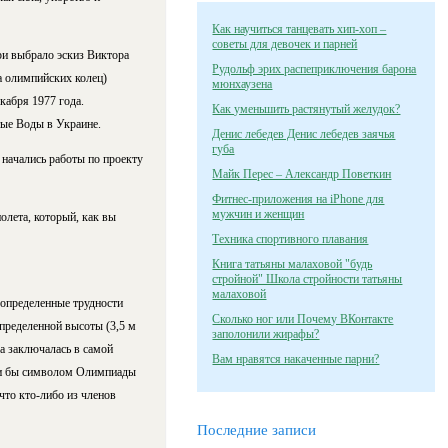
Как научиться танцевать хип-хоп –
советы для девочек и парней
ри выбрало эскиз Виктора
Рудольф эрих распеприключения барона
 олимпийских колец)
мюнхаузена
кабря 1977 года.
Как уменьшить растянутый желудок?
ые Воды в Украине.
Денис лебедев Денис лебедев заячья
губа
начались работы по проекту
Майк Перес – Александр Поветкин
Фитнес-приложения на iPhone для
мужчин и женщин
олета, который, как вы
Техника спортивного плавания
Книга татьяны малаховой "будь
стройной" Школа стройности татьяны
малаховой
, определенные трудности
Сколько ног или Почему ВКонтакте
определенной высоты (3,5 м
заполонили жирафы?
а заключалась в самой
Вам нравятся накаченные парни?
сли бы символом Олимпиады
что кто-либо из членов
Последние записи