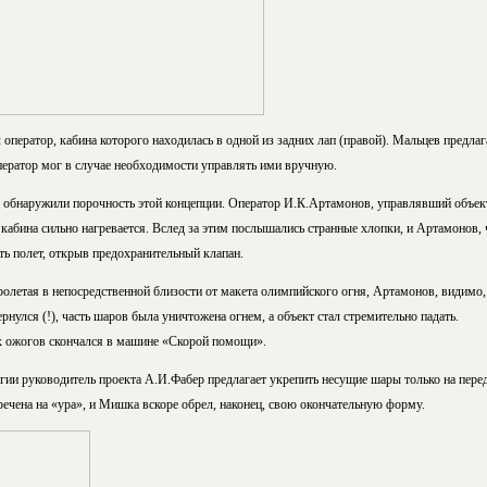
оператор, кабина которого находилась в одной из задних лап (правой). Мальцев предла
ператор мог в случае необходимости управлять ими вручную.
 обнаружили порочность этой концепции. Оператор И.К.Артамонов, управлявший объект
кабина сильно нагревается. Вслед за этим послышались странные хлопки, и Артамонов, ч
ть полет, открыв предохранительный клапан.
ролетая в непосредственной близости от макета олимпийского огня, Артамонов, видимо,
рнулся (!), часть шаров была уничтожена огнем, а объект стал стремительно падать.
 ожогов скончался в машине «Скорой помощи».
егии руководитель проекта А.И.Фабер предлагает укрепить несущие шары только на пере
ечена на «ура», и Мишка вскоре обрел, наконец, свою окончательную форму.