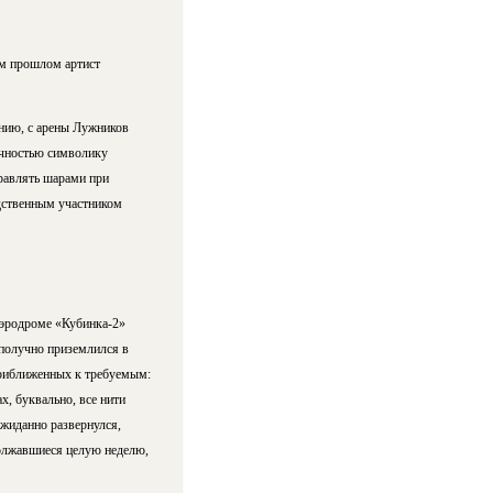
ом прошлом артист
нию, с арены Лужников
очностью символику
равлять шарами при
едственным участником
аэродроме «Кубинка-2»
получно приземлился в
приближенных к требуемым:
х, буквально, все нити
жиданно развернулся,
одолжавшиеся целую неделю,