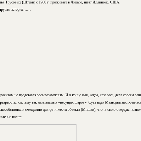
я Трусовых (Штейн) с 1980 г. проживает в Чикаго, штат Иллинойс, США.
 другая история……
роектом не представлялось возможным. И в конце мая, когда, казалось, дела совсем заш
разработал систему так называемых «несущих шаров». Суть идеи Мальцева заключалас
пособствовали смещению центра тяжести объекта (Мишки), что, в свою очередь, позвол
вление полета.