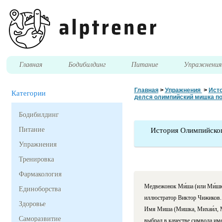
Главная
Бодибилдинг
Питание
Упражнени
Главная
>
Упражнения
>
Исто
Категории
делся олимпийский мишка по
Бодибилдинг
Питание
История Олимпийског
Упражнения
Тренировка
Фармакология
Медвежонок Ми́ша (или Ми́шк
Единоборства
иллюстратор Виктор Чижиков. 
Здоровье
Имя Миша (Мишка, Михаи́л, М
Саморазвитие
выбрал в качестве символа име