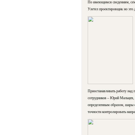
По имеющимся сведениям, семь
Улетел проектировщик но это
Приостанавливать работу над п
сотрудников – Юрий Мальцев, 
определенным образом, шары с
точности контролировать напра