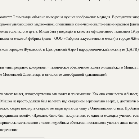
комитет Олимпиады объявил конкурс на лучшее изображение медведя. В результате жю
бражён улыбающийся медвежонок, опоясанный сине-черно-желто-зелено-красным (цвета
колец золотистого цвета. Миша был утверждён в качестве официального талисмана 19 де
кана на меховой фабрике (ныне - ООО «Фабрика искусственного меха») в городе Жёлт
овном городоке Жуковский, в Центральный Аэро-Гидродинамический институте (ЦАГИ) 
тавлена предельно конкретная – техническое обеспечение полета олимпийского Мишки, п
ие Московской Олимпиады и являлся ее своеобразной кульминацией.
ри этапа: вылет, непосредственно сам полет и приземление. Как оно чаще всего и бывает
 Мишка не просто должен был взлететь над стадионом вертикально вверх, а, достигнув 
 можно скорее покинуть стадион, не задев при этом чашу с Олимпийским огнем. Проблем
аэродинамической». «Идеально было бы,- пошутил как-то один из молодых ученых,-е
о пришлось иметь именно с таким неудобным объектом, и оставалось уповать лишь на то, 
ое решение