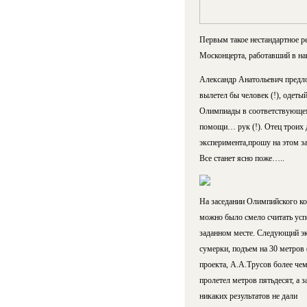
Первым такое нестандартное р
Москонцерта, работавший в на
Александр Анатольевич предло
вылетел бы человек (!), одет
Олимпиады в соответствующем
помощи… рук (!). Отец троих д
эксперимента,прошу на этом з
Все станет ясно поже…..
На заседании Олимпийского ко
можно было смело считать усп
заданном месте. Следующий эк
сумерки, подъем на 30 метров 
проекта, А.А.Трусов более че
пролетел метров пятьдесят, а 
никаких результатов не дали