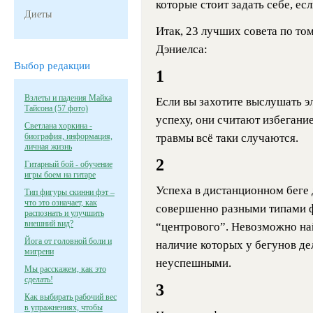
которые стоит задать себе, ес
Диеты
Итак, 23 лучших совета по том
Дэниелса:
Выбор редакции
1
Взлеты и падения Майка
Если вы захотите выслушать эл
Тайсона (57 фото)
успеху, они считают избегани
Светлана хоркина -
биография, информация,
травмы всё таки случаются.
личная жизнь
2
Гитарный бой - обучение
игры боем на гитаре
Успеха в дистанционном беге
Тип фигуры скинни фэт –
что это означает, как
совершенно разными типами ф
распознать и улучшить
внешний вид?
“центрового”. Невозможно най
Йога от головной боли и
наличие которых у бегунов де
мигрени
неуспешными.
Мы расскажем, как это
сделать!
3
Как выбирать рабочий вес
в упражнениях, чтобы