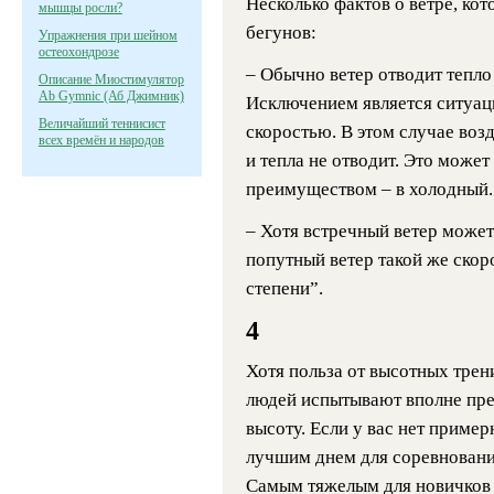
Несколько фактов о ветре, ко
мышцы росли?
бегунов:
Упражнения при шейном
остеохондрозе
– Обычно ветер отводит тепло 
Описание Миостимулятор
Ab Gymnic (Аб Джимник)
Исключением является ситуаци
Величайший теннисист
скоростью. В этом случае воз
всех времён и народов
и тепла не отводит. Это может
преимуществом – в холодный.
– Хотя встречный ветер може
попутный ветер такой же скоро
степени”.
4
Хотя польза от высотных трен
людей испытывают вполне пре
высоту. Если у вас нет приме
лучшим днем для соревнований
Самым тяжелым для новичков я