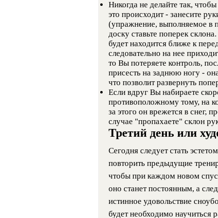
Никогда не делайте так, чтобы
это происходит - занесите ру
(упражнение, выполняемое в п
доску ставьте поперек склона
будет находится ближе к перед
следовательно на нее приходит
то Вы потеряете контроль, по
присесть на заднюю ногу - он
что позволит развернуть попер
Если вдруг Вы набираете скоро
противоположному тому, на ко
за этого он врежется в снег, 
случае "пропахаете" склон ру
Третий день или худ
Сегодня следует стать эстетом
повторить предыдущие трениро
чтобы при каждом новом спуск
оно станет постоянным, а сле
истинное удовольствие сноу
будет необходимо научиться р