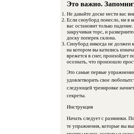
Это важно. Запомни
Не давайте доске нести вас вн
Если сноуборд понесло, ни в к
вас остановит только падение.
закручивая торс, и развернит
доску поперек склона.
Сноуборд никогда не должен 
на котором вы катились изнач
врежется в снег, произойдет п
осознать, что произошло прост
Это самые первые упражнения
удовлетворить свое любопытст
следующей тренировке начнет
секреты.
Инструкция
Начать следует с разминки. П
те упражнения, которые вы вы
группы мышц, суставы и сухож