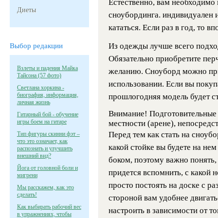
Естественно, вам необходимо 
Диеты
сноубординга. индивидуален и 
кататься. Если раз в год, то 
Из одежды лучше всего подхо
Выбор редакции
Обязательно приобретите пер
Взлеты и падения Майка
желанию. Сноуборд можно пр
Тайсона (57 фото)
использовании. Если вы покупа
Светлана хоркина -
биография, информация,
прошлогодняя модель будет ст
личная жизнь
Внимание! Подготовительные 
Гитарный бой - обучение
игры боем на гитаре
местности (арене), непосредст
Перед тем как стать на сноубо
Тип фигуры скинни фэт –
что это означает, как
какой стойке вы будете на нем
распознать и улучшить
внешний вид?
боком, поэтому важно понять, 
Йога от головной боли и
придется вспомнить, с какой н
мигрени
просто постоять на доске с ра
Мы расскажем, как это
сделать!
стороной вам удобнее двигат
Как выбирать рабочий вес
настроить в зависимости от то
в упражнениях, чтобы