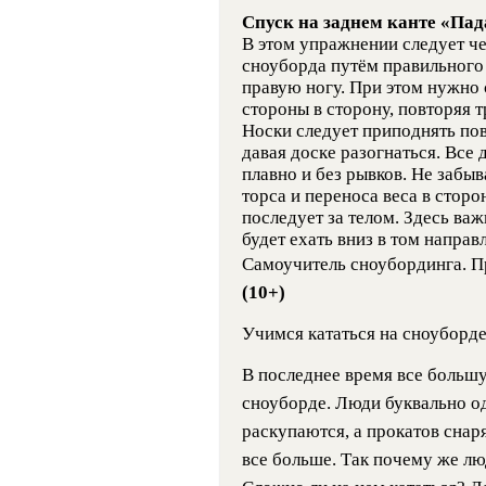
Спуск на заднем канте «Па
В этом упражнении следует ч
сноуборда путём правильного 
правую ногу. При этом нужно с
стороны в сторону, повторяя 
Носки следует приподнять по
давая доске разогнаться. Все
плавно и без рывков. Не забы
торса и переноса веса в стор
последует за телом. Здесь важ
будет ехать вниз в том направ
Самоучитель сноубординга. П
(10+)
Учимся кататься на сноуборд
В последнее время все большу
сноуборде. Люди буквально о
раскупаются, а прокатов снар
все больше. Так почему же л