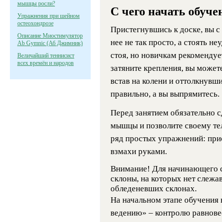
мышцы росли?
С чего начать обуче
Упражнения при шейном
остеохондрозе
Пристегнувшись к доске, вы с
Описание Миостимулятор
нее не так просто, а стоять н
Ab Gymnic (Аб Джимник)
стоя, но новичкам рекомендует
Величайший теннисист
всех времён и народов
затяните крепления, вы может
встав на колени и оттолкнувш
правильно, а вы выпрямитесь.
Перед занятием обязательно с
мышцы и позволите своему тел
ряд простых упражнений: при
взмахи руками.
Внимание! Для начинающего 
склоны, на которых нет слежав
обледеневших склонах.
На начальном этапе обучения
ведению» – контролю равновес