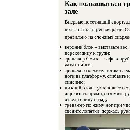
Как пользоваться т
зале
Впервые посетивший спортзал 
пользоваться тренажерами. Су
правильно на сложных снаряд
верхний блок – выставьте вес,
перекладину к груди;
тренажер Смита – зафиксируйт
жим штанги;
тренажер по жиму ногами лежа
ноги на платформу, сгибайте и
сидению;
нижний блок – установите вес,
держитесь прямо, возьмите руч
отведя спину назад;
тренажер по жиму ног при упо
сведите лопатки, держась рук