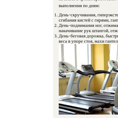
выполнения по дням:
День ̶ скручивания, гиперэкст
сгибания кистей с гирями, ган
День ̶ поднимания ног, отжим
накачивание рук штангой, отж
День ̶ беговая дорожка, быстр
веса в упоре стоя, махи ганте