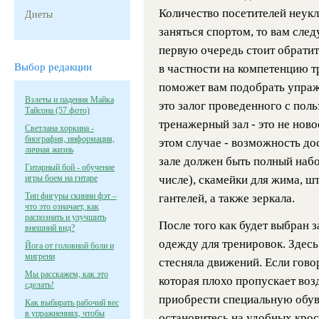
Количество посетителей неукл
Диеты
заняться спортом, то вам след
первую очередь стоит обратит
Выбор редакции
в частности на компетенцию т
поможет вам подобрать упраж
Взлеты и падения Майка
это залог проведенного с пол
Тайсона (57 фото)
тренажерный зал - это не ново
Светлана хоркина -
биография, информация,
этом случае - возможность до
личная жизнь
зале должен быть полный набо
Гитарный бой - обучение
игры боем на гитаре
числе), скамейки для жима, ш
Тип фигуры скинни фэт –
гантелей, а также зеркала.
что это означает, как
распознать и улучшить
После того как будет выбран 
внешний вид?
одежду для тренировок. Здесь
Йога от головной боли и
мигрени
стесняла движений. Если говор
Мы расскажем, как это
которая плохо пропускает воз
сделать!
приобрести специальную обувь
Как выбирать рабочий вес
в упражнениях, чтобы
остановитесь на удобных кро