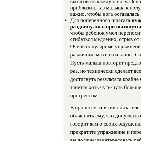
вытягивать каждую ногу. Осно
приблизить таз малыша к пол
важно, чтобы нога оставалась 
Для поперечного шпагата
нуж
раздвинулись при вытянуты
чтобы ребенок умел переносит
сгибаться медленно, отрыв от
Очень популярные упражнения
различные махи и наклоны. Сна
Пусть малыш повторит предло
раз, но технически сделает вс
достигнуть результата крайне
тянется хоть чуть-чуть больш
прогрессом.
В процессе занятий обязател
объяснить ему, что допускать 
говорит вам о своих ощущения
прекратите упражнение и пере
вы должны заинтересовать ребе