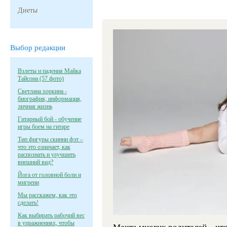
Диеты
Выбор редакции
Взлеты и падения Майка
Тайсона (57 фото)
Светлана хоркина -
биография, информация,
личная жизнь
Гитарный бой - обучение
игры боем на гитаре
Тип фигуры скинни фэт –
что это означает, как
распознать и улучшить
внешний вид?
Йога от головной боли и
мигрени
Мы расскажем, как это
сделать!
Как выбирать рабочий вес
в упражнениях, чтобы