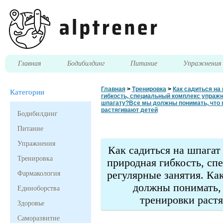
Главная
Бодибилдинг
Питание
Упражнени
Главная
>
Тренировка
>
Как садиться на
Категории
гибкость, специальный комплекс упражн
шпагату?Все мы должны понимать, что 
растягивают детей
Бодибилдинг
Питание
Упражнения
Как садиться на шпагат
Тренировка
природная гибкость, с
регулярные занятия. Ка
Фармакология
должны понимать, 
Единоборства
тренировки раст
Здоровье
Саморазвитие