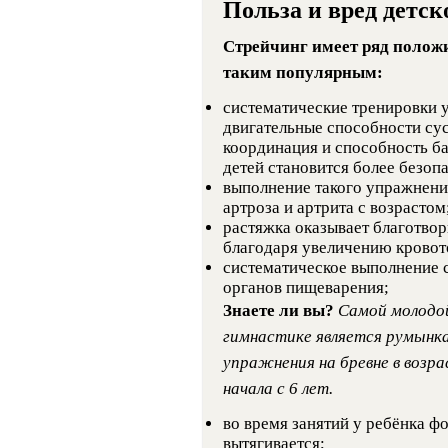
Польза и вред детс
Стрейчинг имеет ряд положи
таким популярным:
систематические тренировки 
двигательные способности су
координация и способность ба
детей становится более безоп
выполнение такого упражнения
артроза и артрита с возрастом
растяжка оказывает благотво
благодаря увеличению кровото
систематическое выполнение 
органов пищеварения;
Знаете ли вы?
Самой молодой
гимнастике является румынка
упражнения на бревне в возр
начала с 6 лет.
во время занятий у ребёнка ф
вытягивается;