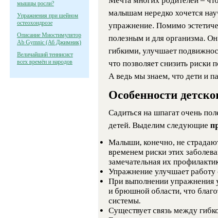
Мечта многих родителей – что
мышцы росли?
малышам нередко хочется нау
Упражнения при шейном
остеохондрозе
упражнение. Помимо эстетиче
Описание Миостимулятор
полезным и для организма. О
Ab Gymnic (Аб Джимник)
гибкими, улучшает подвижнос
Величайший теннисист
всех времён и народов
что позволяет снизить риски 
А ведь мы знаем, что дети и п
Особенности детско
Садиться на шпагат очень поле
детей. Выделим следующие
п
Малыши, конечно, не страдают
временем риски этих заболеван
замечательная их профилактик
Упражнение улучшает работу с
При выполнении упражнения у
и брюшной области, что благо
системы.
Существует связь между гибк