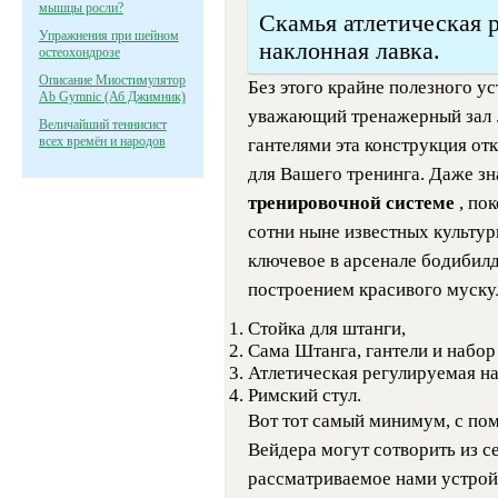
мышцы росли?
Скамья атлетическая 
Упражнения при шейном
наклонная лавка.
остеохондрозе
Описание Миостимулятор
Без этого крайне полезного ус
Ab Gymnic (Аб Джимник)
уважающий тренажерный зал . 
Величайший теннисист
всех времён и народов
гантелями эта конструкция от
для Вашего тренинга. Даже з
тренировочной системе
, по
сотни ныне известных культури
ключевое в арсенале бодибилд
построением красивого муску
Стойка для штанги,
Сама Штанга, гантели и набор 
Атлетическая регулируемая на
Римский стул.
Вот тот самый минимум, с по
Вейдера могут сотворить из се
рассматриваемое нами устройс