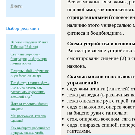
Всевозможные тяги, жимы, ра
Диеты
под любыми, как
положител
отрицательными
(головой в
наличию этого универсально м
Выбор редакции
фитнеса и бодибилдинга .
Взлеты и падения Майка
Схема устройства и основны
Тайсона (57 фото)
Рассматриваемое устройство со
Светлана хоркина -
смонтированы сидение (2) и с
биография, информация,
личная жизнь
наклона.
Гитарный бой - обучение
игры боем на гитаре
Скамью можно использоват
упражнений:
Тип фигуры скинни фэт –
что это означает, как
сидя жим штанги (гантелей) от
распознать и улучшить
лежа разведки (в различных в
внешний вид?
лежа отведение рук с гирей, г
Йога от головной боли и
сидя с наклоном, оперев локо
мигрени
на бицепс руки с гантелью;
Мы расскажем, как это
стоя, опираясь коленом, тяга 
сделать!
сидя, опираясь спиной, попер
Как выбирать рабочий вес
гантелями.
в упражнениях, чтобы