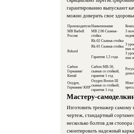
Официально зарегистрирован
гарантированно выпускают к
можно доверить свое здоровье
Производители
Наименование
Комп
MB Barbell
МВ 2.06 Скамья-
3 пол
Россия
стойка
подпя
Rk-02 Скамья-стойка
3 уро
Rk-01 Скамья-стойка
max н
Rekord
3 уро
Гарантия 1,5 года
max н
Carbon
Carbon MB-50,
Регул
Германия/
скамья со стойкой,
допол
Китай
гарантия 1 год
Oxygen Boston Ш
Oxygen,
Много
скамья со стойкой;
Германия/ КНР
пресс
гарантия 1 год
Мастеру-самоделкин
Изготовить тренажер самому 
чертеж, стандартный сортамен
несколько болтов для стопора 
смонтировать надежный карка