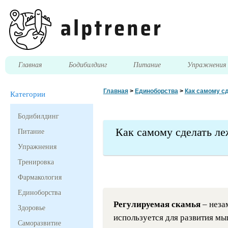
Главная
Бодибилдинг
Питание
Упражнени
Главная
>
Единоборства
>
Как самому с
Категории
Бодибилдинг
Как самому сделать ле
Питание
Упражнения
Тренировка
Фармакология
Единоборства
Регулируемая скамья
– неза
Здоровье
используется для развития мы
Саморазвитие