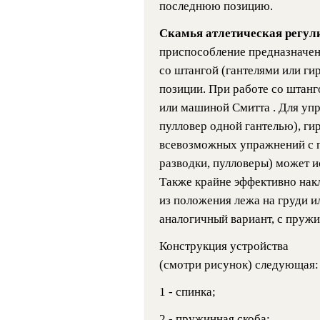
последнюю позицию.
Скамья атлетическая регу
приспособление предназначе
со штангой (гантелями или ги
позиции. При работе со штанг
или машиной Смитта . Для уп
пулловер одной гантелью), гир
всевозможных упражнений с п
разводки, пулловеры) может и
Также крайне эффективно накл
из положения лежа на груди ил
аналогичный вариант, с пруж
Конструкция устройства
(смотри рисунок) следующая:
1 - спинка;
2 - пружинная скоба;