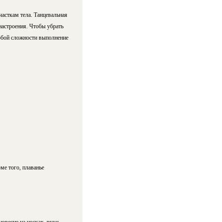
асткам тела. Танцевальная
настроения. Чтобы убрать
обой сложности выполнение
ме того, плаванье