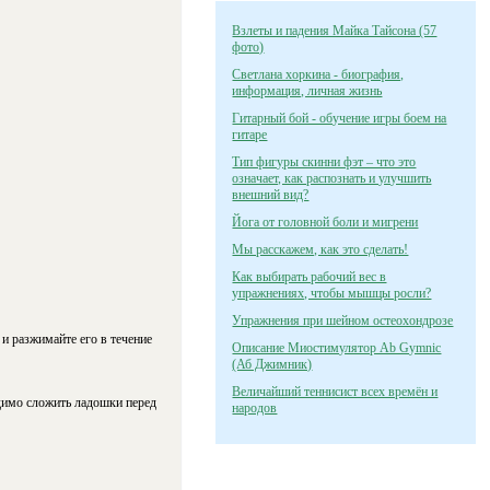
Взлеты и падения Майка Тайсона (57
фото)
Светлана хоркина - биография,
информация, личная жизнь
Гитарный бой - обучение игры боем на
гитаре
Тип фигуры скинни фэт – что это
означает, как распознать и улучшить
внешний вид?
Йога от головной боли и мигрени
Мы расскажем, как это сделать!
Как выбирать рабочий вес в
упражнениях, чтобы мышцы росли?
Упражнения при шейном остеохондрозе
и разжимайте его в течение
Описание Миостимулятор Ab Gymnic
(Аб Джимник)
Величайший теннисист всех времён и
димо сложить ладошки перед
народов