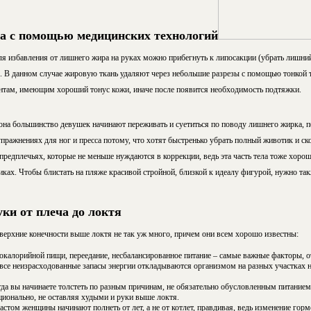
а с помощью медицинских технологий
я избавления от лишнего жира на руках можно прибегнуть к липосакции (убрать лишни
. В данном случае жировую ткань удаляют через небольшие разрезы с помощью тонкой 
нтам, имеющим хороший тонус кожи, иначе после появится необходимость подтяжки.
на большинство девушек начинают переживать и суетиться по поводу лишнего жирка, п
ражнениях для ног и пресса потому, что хотят быстренько убрать полный животик и ск
 предплечьях, которые не меньше нуждаются в коррекции, ведь эта часть тела тоже хоро
ках. Чтобы блистать на пляже красивой стройной, близкой к идеалу фигурой, нужно та
ки от плеча до локтя
верхние конечности выше локтя не так уж много, причем они всем хорошо известны:
окалорийной пищи, переедание, несбалансированное питание – самые важные факторы, о
все неизрасходованные запасы энергии откладываются организмом на разных участках н
гда вы начинаете толстеть по разным причинам, не обязательно обусловленным питание
ционально, не оставляя худыми и руки выше локтя.
растом женщины начинают полнеть от лет, а не от котлет, правдивая, ведь изменение гор