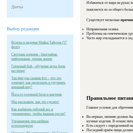
Избавиться от жира на руках м
Диеты
появляется из-за общего боль
Существует несколько
причи
Выбор редакции
Неправильная осанка.
Проблемы на генетическом уро
Часто жир откладывается в под
Взлеты и падения Майка Тайсона (57
фото)
Светлана хоркина - биография,
информация, личная жизнь
Гитарный бой - обучение игры боем
на гитаре
Тип фигуры скинни фэт – что это
означает, как распознать и улучшить
внешний вид?
Йога от головной боли и мигрени
Правильное питан
Мы расскажем, как это сделать!
Главное условие для обретени
Как выбирать рабочий вес в
упражнениях, чтобы мышцы росли?
Во-первых, питание должно бы
Упражнения при шейном
мучные изделия. В основе пит
остеохондрозе
Есть следует с определенной п
Последний приём пищи должен 