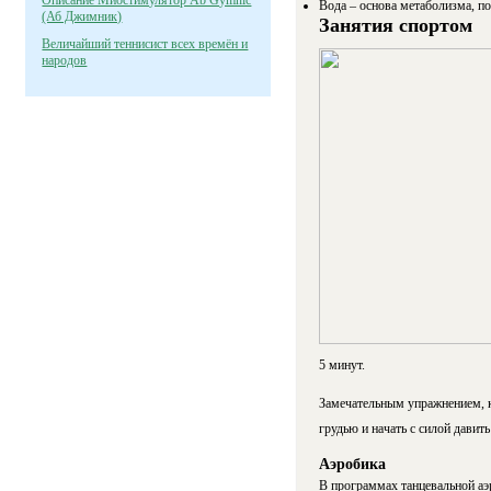
Описание Миостимулятор Ab Gymnic
Вода – основа метаболизма, по
(Аб Джимник)
Занятия спортом
Величайший теннисист всех времён и
народов
5 минут.
Замечательным упражнением, к
грудью и начать с силой давит
Аэробика
В программах танцевальной аэ