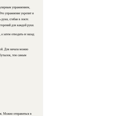
пулярным упражнением,
 Это упражнение укрепит и
руки, сгибая в локте.
вторений для каждой руки.
а затем отводить ее назад
ой. Для начала можно
 бутылок, тем самым
аж. Можно отправиться в