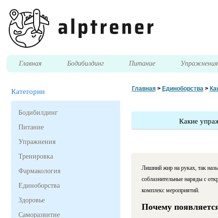
Главная
Бодибилдинг
Питание
Упражнени
Главная
>
Единоборства
>
Ка
Категории
Бодибилдинг
Какие упраж
Питание
Упражнения
Тренировка
Лишний жир на руках, так наз
Фармакология
соблазнительные наряды с отк
Единоборства
комплекс мероприятий.
Здоровье
Почему появляется
Саморазвитие