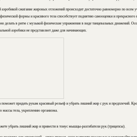
й аэробикой сжигание жировых отложений происходит достаточно равномерно по всем уч
физической формы и красивого тела способствует поднятию самооценки и прекрасного 
рно делать в ритм с музыкой физические упражнения в виде танцевальных движений. Ос
льной аэробики не представляет даже для начинающих.
 поможет придать рукам красивый рельеф и убрать лишний жир с рук и предплечий. Кро
 массы тела, укреплению организма.
те убрать лишний жир и привести в тонус мышцы-разгибатели рук (трицепсы).