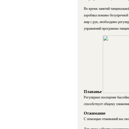
Во время занятий танцевально
аэробика помимо безупречной 
жир с рук, необходимо регуля
упражнений программы танцева
Плаванье
Регулярное посещение бассейна
способствует общему снижению
Отжимание
С помощью отжиманий вы сможе