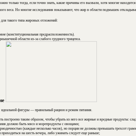
ожно только тогда, если точно знать, какие причины его вызвали, хотя многие находятся
шого веса. Но многие исследования показывают, что жир в области подмышек откладыва
н
для такого типа жировых отложений:
вне (конституциональная предрасположенность).
мышечной области из-за слабого грудного трицепса.
ие
я идеальной фигуры — правильный рацион и режим питания.
ть построено таким образом, чтобы убрать из него все жирные и вредные продукты: сла
ания должно быть мясо и морепродукты с овощами;
ериодичностью (каждые несколько часов), но порции не должны превышать трехсот грам
приходиться на шесть вечера, либо ужинать следует еще раньше;