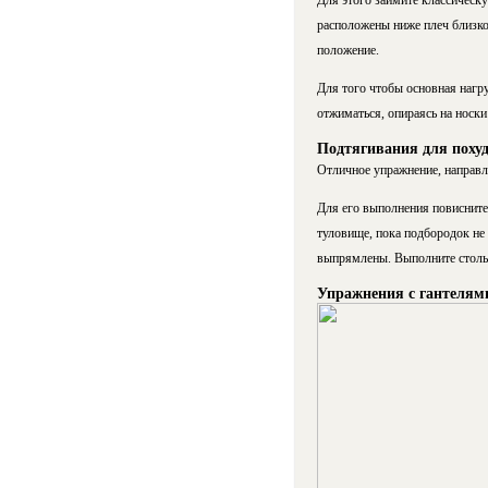
Для этого займите классическу
расположены ниже плеч близко 
положение.
Для того чтобы основная нагр
отжиматься, опираясь на носки
Подтягивания для поху
Отличное упражнение, направле
Для его выполнения повисните 
туловище, пока подбородок не
выпрямлены. Выполните стольк
Упражнения с гантелям