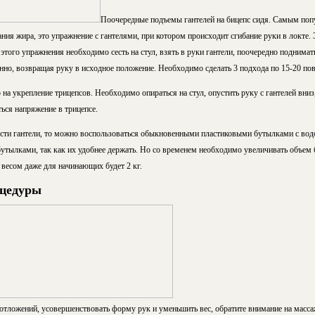
Поочередные подъемы гантелей на бицепс сидя. Самым по
ния жира, это упражнение с гантелями, при котором происходит сгибание руки в локте.
того упражнения необходимо сесть на стул, взять в руки гантели, поочередно поднимать 
нно, возвращая руку в исходное положение. Необходимо сделать 3 подхода по 15-20 по
на укрепление трицепсов. Необходимо опираться на стул, опустить руку с гантелей вниз, 
ься напряжение в трицепсе.
сти гантели, то можно воспользоваться обыкновенными пластиковыми бутылками с вод
утылками, так как их удобнее держать. Но со временем необходимо увеличивать объем
 весом даже для начинающих будет 2 кг.
оцедуры
отложений, усовершенствовать форму рук и уменьшить вес, обратите внимание на масс