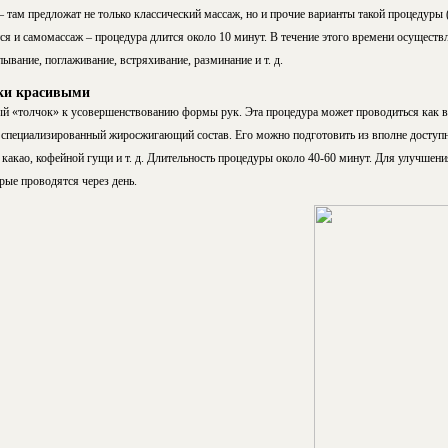
там предложат не только классический массаж, но и прочие варианты такой процедуры (а
я и самомассаж – процедура длится около 10 минут. В течение этого времени осуществ
ывание, поглаживание, встряхивание, разминание и т. д.
ки красивыми
й «толчок» к усовершенствованию формы рук. Эта процедура может проводиться как в с
 специализированный жиросжигающий состав. Его можно подготовить из вполне доступн
какао, кофейной гущи и т. д. Длительность процедуры около 40-60 минут. Для улучшен
рые проводятся через день.