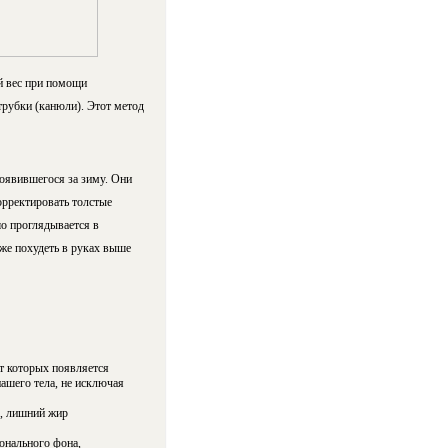
й вес при помощи
трубки (канюли). Этот метод
оявившегося за зиму. Они
орректировать толстые
шо проглядывается в
кже похудеть в руках выше
т которых появляется
ашего тела, не исключая
м, лишний жир
монального фона,