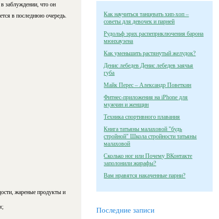
 в заблуждении, что он
Как научиться танцевать хип-хоп –
ется в последнюю очередь.
советы для девочек и парней
Рудольф эрих распеприключения барона
мюнхаузена
Как уменьшить растянутый желудок?
Денис лебедев Денис лебедев заячья
губа
Майк Перес – Александр Поветкин
Фитнес-приложения на iPhone для
мужчин и женщин
Техника спортивного плавания
Книга татьяны малаховой "будь
стройной" Школа стройности татьяны
малаховой
Сколько ног или Почему ВКонтакте
заполонили жирафы?
Вам нравятся накаченные парни?
дости, жареные продукты и
м;
Последние записи