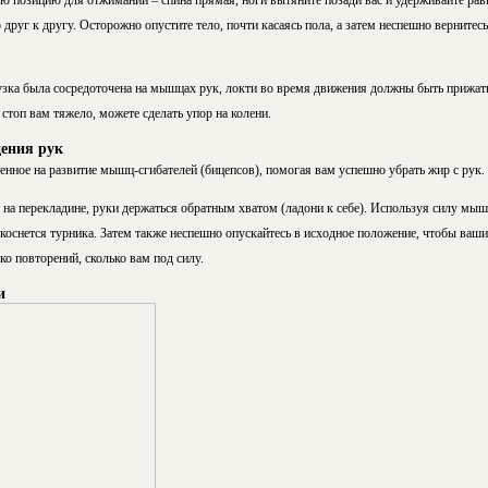
ю позицию для отжиманий – спина прямая, ноги вытяните позади вас и удерживайте равн
друг к другу. Осторожно опустите тело, почти касаясь пола, а затем неспешно вернитесь
узка была сосредоточена на мышцах рук, локти во время движения должны быть прижат
 стоп вам тяжело, можете сделать упор на колени.
дения рук
нное на развитие мышц-сгибателей (бицепсов), помогая вам успешно убрать жир с рук.
на перекладине, руки держаться обратным хватом (ладони к себе). Используя силу мыш
 коснется турника. Затем также неспешно опускайтесь в исходное положение, чтобы ваш
о повторений, сколько вам под силу.
и