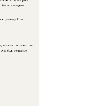
овесие на носках, руки
 обратно в исходное
ы к туловищу. Если
ц, медленно подтяните свое
и руки были полностью