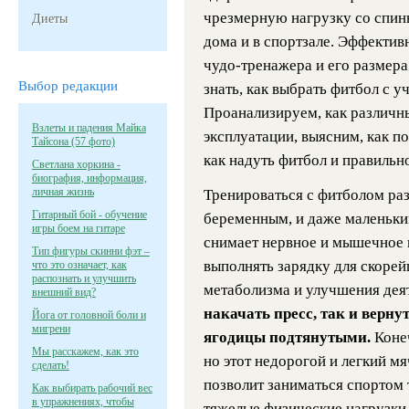
чрезмерную нагрузку со спины
Диеты
дома и в спортзале. Эффектив
чудо-тренажера и его размера
Выбор редакции
знать, как выбрать фитбол с 
Проанализируем, как различны
Взлеты и падения Майка
эксплуатации, выясним, как по
Тайсона (57 фото)
как надуть фитбол и правильн
Светлана хоркина -
биография, информация,
личная жизнь
Тренироваться с фитболом ра
Гитарный бой - обучение
беременным, и даже маленьки
игры боем на гитаре
снимает нервное и мышечное 
Тип фигуры скинни фэт –
выполнять зарядку для скоре
что это означает, как
распознать и улучшить
метаболизма и улучшения дея
внешний вид?
накачать пресс, так и верну
Йога от головной боли и
мигрени
ягодицы подтянутыми.
Коне
Мы расскажем, как это
но этот недорогой и легкий мя
сделать!
позволит заниматься спортом
Как выбирать рабочий вес
в упражнениях, чтобы
тяжелые физические нагрузки