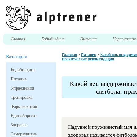
Главная
Бодибилдинг
Питание
Упражнени
Главная
>
Питание
>
Какой вес выдержи
Категории
практические рекомендации
Бодибилдинг
Питание
Какой вес выдерживае
Упражнения
фитбола: пра
Тренировка
Фармакология
Единоборства
Здоровье
Надувной пружинистый мяч дл
Саморазвитие
здоровья называется фитболом (