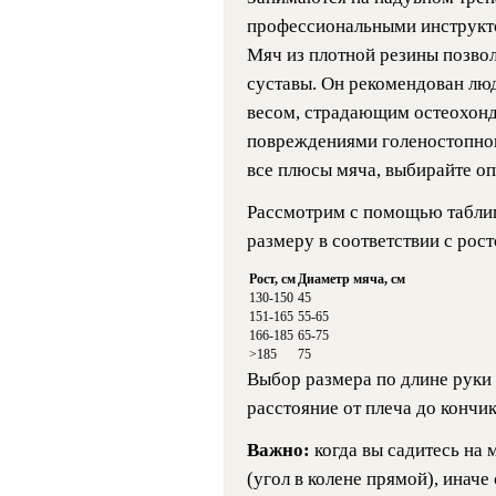
профессиональными инструкто
Мяч из плотной резины позвол
суставы. Он рекомендован лю
весом, страдающим остеохонд
повреждениями голеностопног
все плюсы мяча, выбирайте о
Рассмотрим с помощью таблиц
размеру в соответствии с рост
Рост, см
Диаметр мяча, см
130-150
45
151-165
55-65
166-185
65-75
>185
75
Выбор размера по длине руки
расстояние от плеча до кончик
Важно:
когда вы садитесь на
(угол в колене прямой), инач