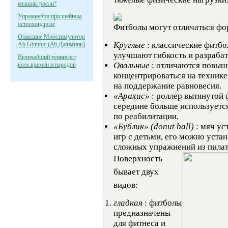
мышцы росли?
Упражнения при шейном
остеохондрозе
Фитболы могут отличаться фо
Описание Миостимулятор
Круглые
: классические фитбо
Ab Gymnic (Аб Джимник)
улучшают гибкость и разраба
Величайший теннисист
Овальные
: отличаются повыш
всех времён и народов
концентрироваться на технике
на поддержание равновесия.
«Арахис»
: роллер вытянутой
середине больше используетс
по реабилитации.
«Бублик» (donut ball)
: мяч ус
игр с детьми, его можно уста
сложных упражнений из пилате
Поверхность
бывает двух
видов:
гладкая
: фитболы
предназначены
для фитнеса и