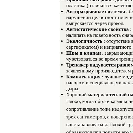
пластика (отличается качеств
Антиразрывные системы
: 
нарушении целостности мяч н
выпускается через прокол.
Антистатические свойства
:
налипать на поверхность снар
Экологичность
: отсутствие
сертификатом) и неприятного 
Швы и клапан
, закрывающи
чувствоваться во время трени
Тренажер надувается равно
заявленному производителем 
Комплектация
: лучшие мод
насосом и специальными накл
дыры.
Хороший материал
теплый н
Плохо, когда оболочка мяча ч
сопротивление тоже недопуст
трех сантиметров, а поверхно
восстанавливаться. Плохой тр
образуются при попытке его 