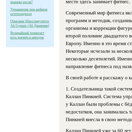
место здесь занимает фитнес.
мышцы росли?
Упражнения при шейном
Современный мир фитнеса вкл
остеохондрозе
программ и методик, созданн
Описание Миостимулятор
Ab Gymnic (Аб Джимник)
организма и коррекции фигур
Величайший теннисист
второй половине двадцатого в
всех времён и народов
Европу. Именно в это время с
Некоторые исчезали за нескол
несколько десятилетий. Именн
направление фитнеса под назв
В своей работе я расскажу о к
1.
Создательница такой систе
Каллан Пинкней. Система упра
у Каллан были проблемы с бёд
недостатков, она занималась 
Пинкней внесла в свою метод
Каллан Пинкней уже за 60 лет,