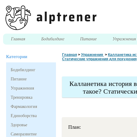
Главная
Бодибилдинг
Питание
Упражнени
Главная
>
Упражнения
>
Калланетика ис
Категории
Статические упражнения для похудения
Бодибилдинг
Питание
Калланетика история в
Упражнения
такое? Статическ
Тренировка
Фармакология
Единоборства
Здоровье
План:
Саморазвитие