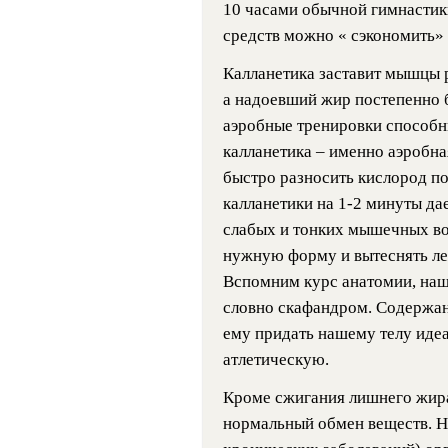
10 часами обычной гимнастики
средств можно « сэкономить» 
Калланетика заставит мышцы р
а надоевший жир постепенно б
аэробные тренировки способн
калланетика – именно аэробная
быстро разносить кислород п
калланетики на 1-2 минуты да
слабых и тонких мышечных во
нужную форму и вытеснять ле
Вспомним курс анатомии, наш
словно скафандром. Содержани
ему придать нашему телу идеа
атлетическую.
Кроме сжигания лишнего жира
нормальный обмен веществ. Не