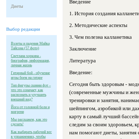
Введение
Диеты
1. История создания калланети
2. Методические аспекты
Выбор редакции
3. Чем полезна калланетика
Взлеты и падения Майка
Тайсона (57 фото)
Заключение
Светлана хоркина -
Литература
биография, информация,
личная жизнь
Введение:
Гитарный бой - обучение
игры боем на гитаре
Сегодня быть здоровым - модн
Тип фигуры скинни фэт –
что это означает, как
(современные мужчины и жен
распознать и улучшить
внешний вид?
тренировки и занятия, нанима
Йога от головной боли и
шейпингом, аэробикой или да
мигрени
карту в самый лучший бассей
Мы расскажем, как это
следим за своим здоровьем, к
сделать!
Как выбирать рабочий вес
нам помогают диеты, занятия 
в упражнениях, чтобы