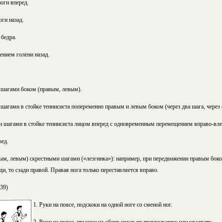
оги вперед.
оги назад.
бедра.
ением голени назад.
 шагами боком (правым, левым).
агами в стойке теннисиста попеременно правым и левым боком (через два шага, через 
 шагами в стойке теннисиста лицом вперед с одновременным перемещением вправо-вле
ред.
ым, левым) скрестными шагами («лезгинка»): например, при передвижении правым боко
и, то сзади правой. Правая нога только переставляется вправо.
39)
1. Руки на поясе, подскоки на одной ноге со сменой ног.