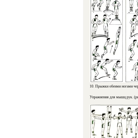
10. Прыжки обеими ногами чер
Упражнения для мышц рук. (ри