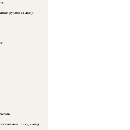
ла.
ением руками за спину.
ие.
рывать.
 покачивания. То же, выпад