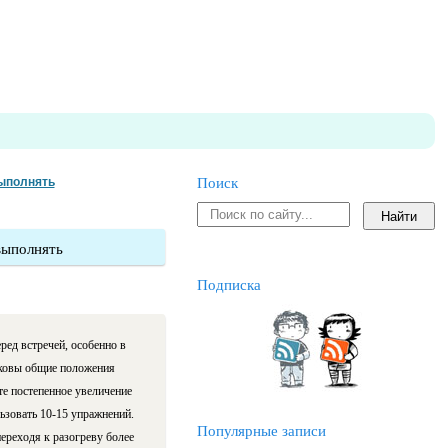
выполнять
Поиск
выполнять
Подписка
ред встречей, особенно в
Каковы общие положения
те постепенное увеличение
ьзовать 10-15 упражнений.
Популярные записи
ереходя к разогреву более