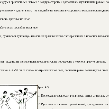
но с двумя приставными шагами в каждую сторону и доставанием сцепленными руками по
 рука вверху, другая внизу - на каждый счет наклоны в стороны с захлестывающим движ
ловой - прогибание назад.
гибать руки, прогибая туловище.
не, руки вдоль туловища - наклоны к прямым ногам с возвращением в исходное положен
роны - поднимать прямые ноги вверх и опускать поочередно в левую и правую сторону.
спиной в 30-50 см от стола - не отрывая ног от пола, доставать рукой дальний угол стола.
(рис. 42)
1. Приседания с выносом рук вперед, пятки от пола не от
2. Руки на поясе - выпад правой ногой, три пружинистых