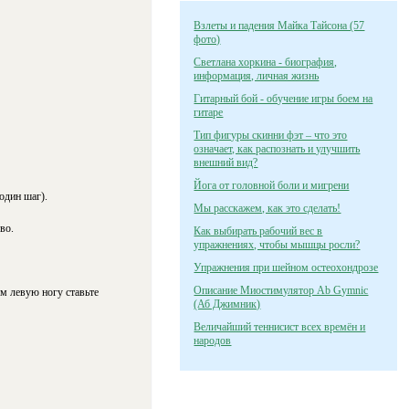
Взлеты и падения Майка Тайсона (57
фото)
Светлана хоркина - биография,
информация, личная жизнь
Гитарный бой - обучение игры боем на
гитаре
Тип фигуры скинни фэт – что это
означает, как распознать и улучшить
внешний вид?
Йога от головной боли и мигрени
один шаг).
Мы расскажем, как это сделать!
во.
Как выбирать рабочий вес в
упражнениях, чтобы мышцы росли?
Упражнения при шейном остеохондрозе
Описание Миостимулятор Ab Gymnic
м левую ногу ставьте
(Аб Джимник)
Величайший теннисист всех времён и
народов