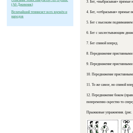
Описание Миостимулятор Ab Gymnic
3. Бег, «выбрасывая» прямые н
(Аб Джимник)
Величайший теннисист всех времён и
4. Бег, «отбрасывая» прямые н
народов
5. Бег с высоким подниманием 
6. Бег с захлестывающим движ
7. Бег спиной вперед.
8. Передвижение приставными
9. Передвижение приставными ш
10. Передвижение приставными
11. То же самое, но спиной впе
12. Передвижение боком (прав
попеременно скрестно то сперед
Прыжковые упражнения. (рис. 