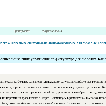
я
Тренировка
Фармакология
лекс общеразвивающих упражнений по физкультуре для взрослых. Как 
 общеразвивающих упражнений по физкультуре для взрослых. Как 
инка оказывает большое влияние на психику, помогает устранить избыточное волнение пе
ваше предстартовое и стартовое состояние, особенно если вы устроили соревнование. 
де всего важно, так это правильно подобрать упражнения. А подобрав их, предусмотри
ажнение разминки проделывайте 5- 10 раз. Рекомендуем в разминочном комплексе испол
о бега, затем сделайте несколько упражнений для малых "мышечных групп, постепенно п