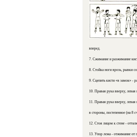
вперед.
7. Сжимание и разжимание кист
8. Стойка ноги врозь, рывки 
9. Сцепить кисти «в замок» - р
10. Правая рука вверху, левая
11. Правая рука вверху, левая 
в стороны, постепенное (на 8 с
12. Стоя лицом к стене - отта
13. Упор лежа - отжимание от 