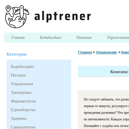
Главная
Бодибилдинг
Питание
Упражнени
Главная
>
Упражнения
>
Комп
Категории
Бодибилдинг
Комплекс
Питание
Упражнения
Тренировка
Не следует забывать, что разм
Фармакология
первые ее минуты, регулирует 
Единоборства
проведения разминки? Что преж
Здоровье
их интенсивности. Каждое упр
Начинайте с ходьбы или легког
Саморазвитие