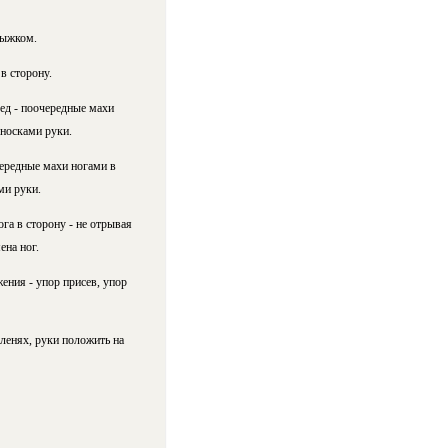
рыжком.
 в сторону.
ед - поочередные махи
 носками руки.
чередные махи ногами в
ми руки.
ога в сторону - не отрывая
ена ног.
ния - упор присев, упор
оленях, руки положить на