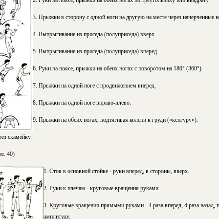
2. Руки на поясе, прыжки на обеих ногах по треугольнику или квадрату.
3. Прыжки в сторону с одной ноги на другую на месте через начерченные н
4. Выпрыгивание из приседа (полуприседа) вверх.
5. Выпрыгивание из приседа (полуприседа) вперед.
6. Руки на поясе, прыжки на обеих ногах с поворотом на 180° (360°).
7. Прыжки на одной ноге с продвижением вперед.
8. Прыжки на одной ноге вправо-влево.
9. Прыжки на обеих ногах, подтягивая колени к груди («кенгуру»).
ез скамейку.
с. 40)
1. Стоя в основной стойке - руки вперед, в стороны, вверх.
2. Руки к плечам - круговые вращения руками.
3. Круговые вращения прямыми руками - 4 раза вперед, 4 раза назад, 
амплитуду.