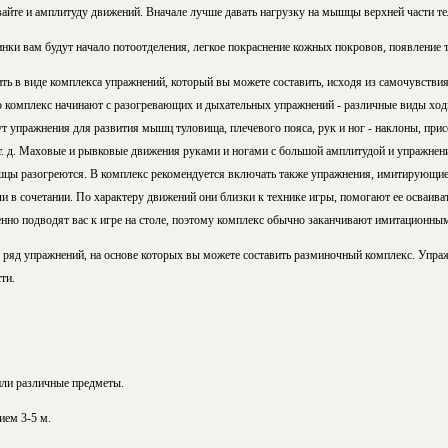
йте и амплитуду движений. Вначале лучше давать нагрузку на мышцы верхней части тела
нки вам будут начало потоотделения, легкое покраснение кожных покровов, появление 
ть в виде комплекса упражнений, который вы можете составить, исходя из самочувствия
 комплекс начинают с разогревающих и дыхательных упражнений - различные виды ходь
т упражнения для развития мышц туловища, плечевого пояса, рук и ног - наклоны, при
 т. д. Маховые и рывковые движения руками и ногами с большой амплитудой и упражнени
шцы разогреются. В комплекс рекомендуется включать также упражнения, имитирующие
и в сочетании. По характеру движений они близки к технике игры, помогают ее осваиват
нно подводят вас к игре на столе, поэтому комплекс обычно заканчивают имитационны
ряд упражнений, на основе которых вы можете составить разминочный комплекс. Упра
ти.
 или различные предметы.
ием 3-5 м.