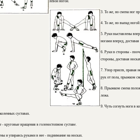
левой ногой.
3. То же, но смена ног п
4. То же, но выпад ногой
5. Руки выставлены впер
ногами вперед, доставая
6. Руки в стороны - поо
стороны, доставая носка
7. Упор присев, правая н
рук от пола, прыжком см
8. Прыжком смена положе
лежа.
9. Чуть согнуть ноги в к
коленных суставах.
ке - круговые вращения в голеностопном суставе.
ены и упираясь руками в нее - поднимание на носках.