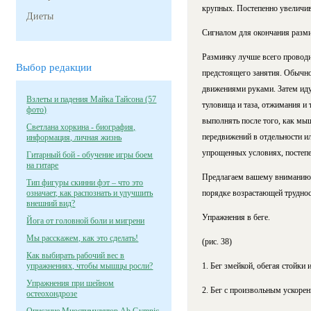
крупных. Постепенно увеличива
Диеты
Сигналом для окончания разми
Разминку лучше всего проводи
Выбор редакции
предстоящего занятия. Обычно
движениями руками. Затем иду
Взлеты и падения Майка Тайсона (57
туловища и таза, отжимания и
фото)
выполнять после того, как мы
Светлана хоркина - биография,
передвижений в отдельности ил
информация, личная жизнь
упрощенных условиях, постепе
Гитарный бой - обучение игры боем
на гитаре
Предлагаем вашему вниманию 
Тип фигуры скинни фэт – что это
означает, как распознать и улучшить
порядке возрастающей труднос
внешний вид?
Упражнения в беге.
Йога от головной боли и мигрени
Мы расскажем, как это сделать!
(рис. 38)
Как выбирать рабочий вес в
упражнениях, чтобы мышцы росли?
1. Бег змейкой, обегая стойки
Упражнения при шейном
2. Бег с произвольным ускорен
остеохондрозе