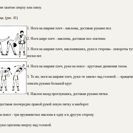
не хватом сверху или снизу.
. (рис. 41)
1. Ноги на ширине плеч - наклоны, доставая руками пол.
2. Ноги шире плеч - наклоны, доставая пол локтями.
3. Ноги на ширине плеч, наклонившись, руки в стороны - повороты ту
носки ног.
4. Ноги на ширине плеч, руки на поясе - круговые движения тазом.
5. То же, ноги на ширине плеч, руки «в замок» над головой - - вращен
описать руками большой круг.
6. Наклон назад прогнувшись, доставая руками пятки.
доставая поочередно правой рукой левую пятку и наоборот.
на поясе - три пружинистых наклона в одну и в другую сторону.
 руки сцеплены вверху над головой.