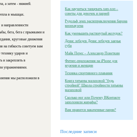
, а затем - нижней.
Как научиться танцевать хип-хоп –
советы для девочек и парней
тепла в мышцах.
Рудольф эрих распеприключения барона
 и направленности
мюнхаузена
бы, бега, бега с прыжками и
Как уменьшить растянутый желудок?
седания, круговые движения
Денис лебедев Денис лебедев заячья
губа
я на гибкость советуем вам
 технику ударов и
Майк Перес – Александр Поветкин
ь и закреплять в
Фитнес-приложения на iPhone для
мужчин и женщин
ми упражнениями.
Техника спортивного плавания
жнения мы расположили в
Книга татьяны малаховой "будь
стройной" Школа стройности татьяны
малаховой
Сколько ног или Почему ВКонтакте
заполонили жирафы?
Вам нравятся накаченные парни?
Последние записи