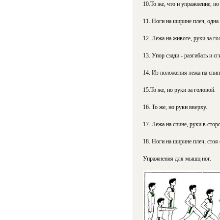
10.То же, что и упражнение, 
11. Ноги на ширине плеч, одна
12. Лежа на животе, руки за го
13. Упор сзади - разгибать и с
14. Из положения лежа на спи
15.То же, но руки за головой.
16. То же, но руки вверху.
17. Лежа на спине, руки в сто
18. Ноги на ширине плеч, стоя 
Упражнения для мышц ног.