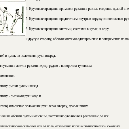
4. Круговые вращения прямыми руками в разные стороны: правой впере
5. Круговые вращения предплечьем внутрь и наружу из положения рук
6. Круговые вращения кистями, сжатыми в кулак, в одну
и другую сторону, обеими кистями одновременно и попеременно из по
ей в кулак из положения руки вперед.
согнутыми в локтях руками перед грудью с поворотом туловища.
азминание.
 внизу рывки руками назад.
внизу - рывками рук назад и
четов) изменение положения рук: левая вверху, правая внизу.
лкивание обеими руками от стены, постепенно увеличивая расстояние до нее.
гимнастической скамейки или от пола, отжимание ноги на гимнастической скамейке.